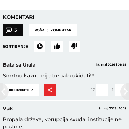
KOMENTARI
3
POŠALJI KOMENTAR
SORTIRANJE
Bata sa Urala
19. maj 2026 | 08:59
Smrtnu kaznu nije trebalo ukidati!!!
›
17
1
ODGOVORITE
Vuk
19. maj 2026 | 10:18
Propala država, korupcija svuda, institucije ne
postoje…