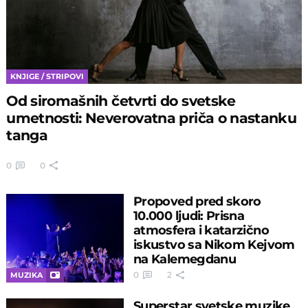
KNJIGE / STRIPOVI
Od siromašnih četvrti do svetske
umetnosti: Neverovatna priča o nastanku
tanga
0
0
Propoved pred skoro
10.000 ljudi: Prisna
atmosfera i katarzično
iskustvo sa Nikom Kejvom
na Kalemegdanu
0
2
MUZIKA
Superstar svetske muzike