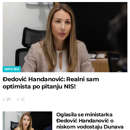
INFO BIZ
Đedović Handanović: Realni sam
optimista po pitanju NIS!
0
0
Oglasila se ministarka
Đedović Handanović o
niskom vodostaju Dunava