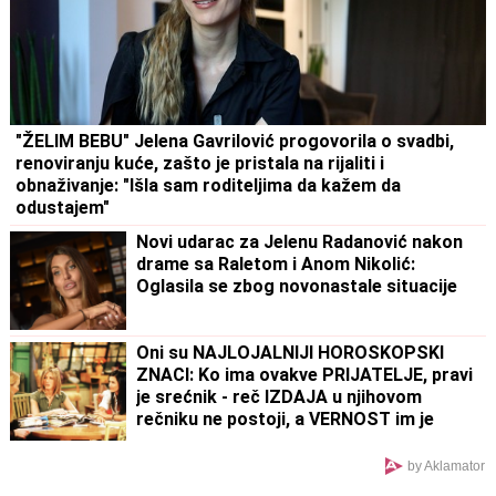
"ŽELIM BEBU" Jelena Gavrilović progovorila o svadbi,
renoviranju kuće, zašto je pristala na rijaliti i
obnaživanje: "Išla sam roditeljima da kažem da
odustajem"
Novi udarac za Jelenu Radanović nakon
drame sa Raletom i Anom Nikolić:
Oglasila se zbog novonastale situacije
Oni su NAJLOJALNIJI HOROSKOPSKI
ZNACI: Ko ima ovakve PRIJATELJE, pravi
je srećnik - reč IZDAJA u njihovom
rečniku ne postoji, a VERNOST im je
doživotna karakterna crta
by Aklamator