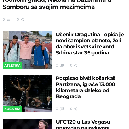
Somboru sa svojim mezimcima
0
0
Učenik Dragutina Topića je
novi šampion planete, želi
da obori svetski rekord
Srbina star 36 godina
0
0
ATLETIKA
Potpisao bivši košarkaš
Partizana, igraće 13.000
kilometara daleko od
Beograda
0
0
KOŠARKA
UFC 120 u Las Vegasu
opravdao najavljivani