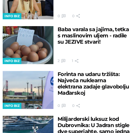
0
0
INFO BIZ
Baba varala sa jajima, tetka
s maslinovim uljem - radile
su JEZIVE stvari!
2
1
INFO BIZ
Forinta na udaru tržišta:
Najveća nuklearna
elektrana zadaje glavobolju
Mađarskoj
0
0
INFO BIZ
Milijarderski luksuz kod
Dubrovnika: U Jadran stigle
dve superjahte, samo jedna