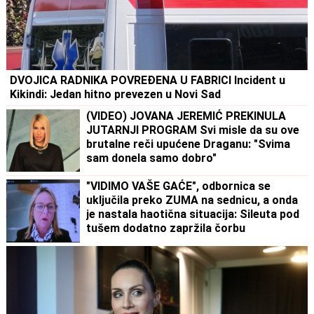
DVOJICA RADNIKA POVREĐENA U FABRICI Incident u
Kikindi: Jedan hitno prevezen u Novi Sad
(VIDEO) JOVANA JEREMIĆ PREKINULA
JUTARNJI PROGRAM Svi misle da su ove
brutalne reči upućene Draganu: "Svima
sam donela samo dobro"
"VIDIMO VAŠE GAĆE", odbornica se
uključila preko ZUMA na sednicu, a onda
je nastala haotična situacija: Sileuta pod
tušem dodatno zapržila čorbu