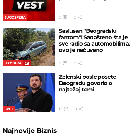
0
0
JUGOSFERA
Saslušan "Beogradski
fantom"! Saopšteno šta je
sve radio sa automobilima,
ovo je nečuveno
0
0
HRONIKA
Zelenski posle posete
Beogradu govorio o
najtežoj temi
12
0
SVET
Najnovije
Biznis