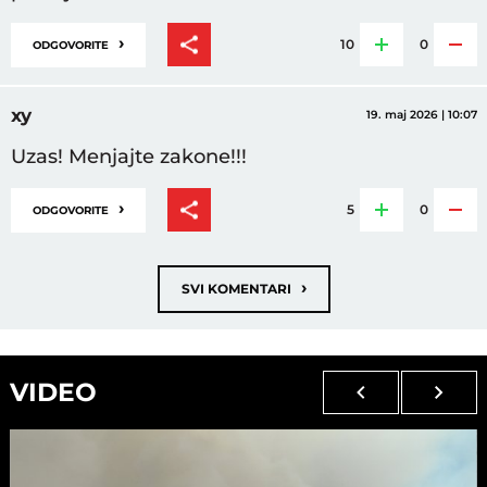
›
10
0
ODGOVORITE
xy
19. maj 2026 | 10:07
Uzas! Menjajte zakone!!!
›
5
0
ODGOVORITE
›
SVI KOMENTARI
VIDEO