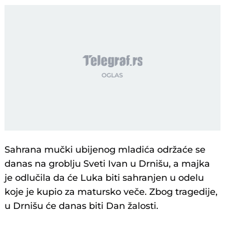
Sahrana mučki ubijenog mladića održaće se
danas na groblju Sveti Ivan u Drnišu, a majka
je odlučila da će Luka biti sahranjen u odelu
koje je kupio za matursko veče. Zbog tragedije,
u Drnišu će danas biti Dan žalosti.