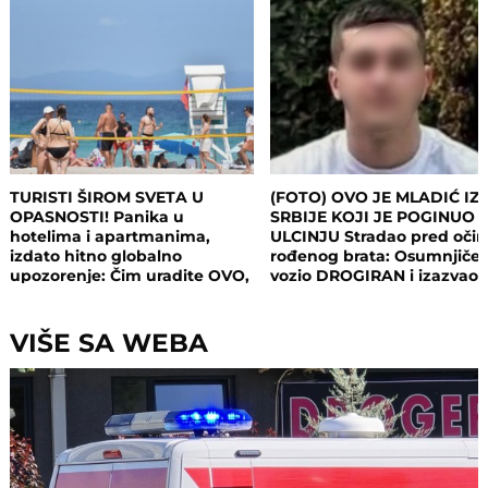
TURISTI ŠIROM SVETA U
(FOTO) OVO JE MLADIĆ IZ
OPASNOSTI! Panika u
SRBIJE KOJI JE POGINUO 
hotelima i apartmanima,
ULCINJU Stradao pred oči
izdato hitno globalno
rođenog brata: Osumnjičen
upozorenje: Čim uradite OVO,
vozio DROGIRAN i izazvao
postajete meta opasnog
nesreću
napada!
VIŠE SA WEBA