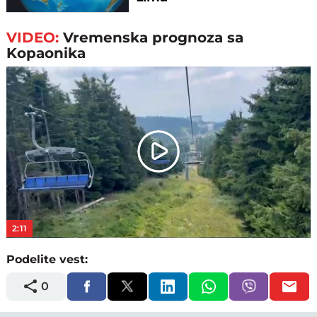
VIDEO:
Vremenska prognoza sa
Kopaonika
Play
Video
2:11
Podelite vest:
0