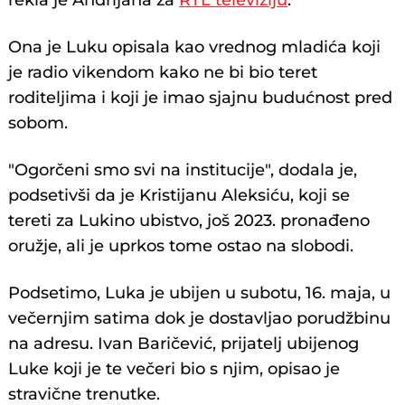
rekla je Andrijana za
RTL televiziju
.
Ona je Luku opisala kao vrednog mladića koji
je radio vikendom kako ne bi bio teret
roditeljima i koji je imao sjajnu budućnost pred
sobom.
"Ogorčeni smo svi na institucije", dodala je,
podsetivši da je Kristijanu Aleksiću, koji se
tereti za Lukino ubistvo, još 2023. pronađeno
oružje, ali je uprkos tome ostao na slobodi.
Podsetimo, Luka je ubijen u subotu, 16. maja, u
večernjim satima dok je dostavljao porudžbinu
na adresu. Ivan Baričević, prijatelj ubijenog
Luke koji je te večeri bio s njim, opisao je
stravične trenutke.