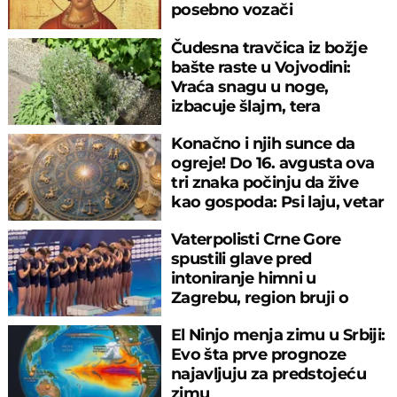
posebno vozači
Čudesna travčica iz božje
bašte raste u Vojvodini:
Vraća snagu u noge,
izbacuje šlajm, tera
komarce i miševe
Konačno i njih sunce da
ogreje! Do 16. avgusta ova
tri znaka počinju da žive
kao gospoda: Psi laju, vetar
nosi
Vaterpolisti Crne Gore
spustili glave pred
intoniranje himni u
Zagrebu, region bruji o
velikom propustu
El Ninjo menja zimu u Srbiji:
Evo šta prve prognoze
najavljuju za predstojeću
zimu