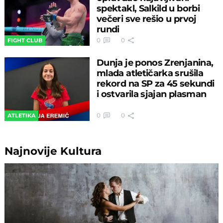
spektakl, Salkild u borbi
večeri sve rešio u prvoj
rundi
0
0
FIGHT CLUB
Dunja je ponos Zrenjanina,
mlada atletičarka srušila
rekord na SP za 45 sekundi
i ostvarila sjajan plasman
0
0
ATLETIKA
Najnovije
Kultura