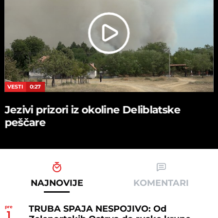
VESTI
0:27
Jezivi prizori iz okoline Deliblatske
peščare
NAJNOVIJE
KOMENTARI
TRUBA SPAJA NESPOJIVO: Od
pre
1