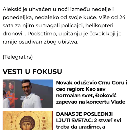
Aleksić je uhvaćen u noći između nedelje i
ponedeljka, nedaleko od svoje kuće. Više od 24
sata za njim su tragali policajci, helikopteri,
dronovi... Podsetimo, u pitanju je čovek koji je
ranije osuđivan zbog ubistva.
(Telegraf.rs)
VESTI U FOKUSU
Novak oduševio Crnu Goru i
ceo region: Kao sav
normalan svet, Đoković
zapevao na koncertu Vlade
Georgijeva
DANAS JE POSLEDNJI
LJUTI SVETAC: 2 stvari svi
treba da uradimo, a