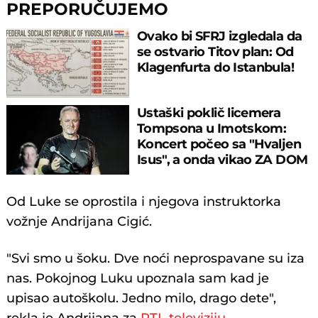
PREPORUČUJEMO
Ovako bi SFRJ izgledala da
se ostvario Titov plan: Od
Klagenfurta do Istanbula!
Ustaški poklič licemera
Tompsona u Imotskom:
Koncert počeo sa "Hvaljen
Isus", a onda vikao ZA DOM
SPREMNI!
Od Luke se oprostila i njegova instruktorka
vožnje Andrijana Cigić.
"Svi smo u šoku. Dve noći neprospavane su iza
nas. Pokojnog Luku upoznala sam kad je
upisao autoškolu. Jedno milo, drago dete",