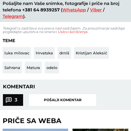
Pošaljite nam Vaše snimke, fotografije i priče na broj
telefona
+381 64 8939257
(
WhatsApp
/
Viber
/
Telegram
).
Telegraf.rs zadržava sva prava nad sadržajem. Za preuzimanje sadržaja
pogledajte uputstva na stranici
Uslovi korišćenja
.
TEME
luka milovac
Hrvatska
drniš
Kristijan Aleksić
Sahrana
Matura
odelo
KOMENTARI
3
POŠALJI KOMENTAR
PRIČE SA WEBA