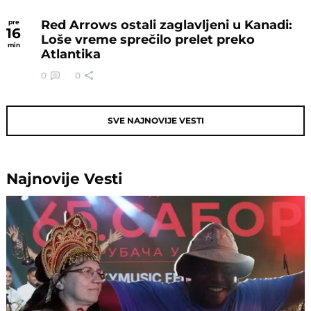
Red Arrows ostali zaglavljeni u Kanadi:
pre
16
Loše vreme sprečilo prelet preko
min
Atlantika
0
0
SVE NAJNOVIJE VESTI
Najnovije
Vesti