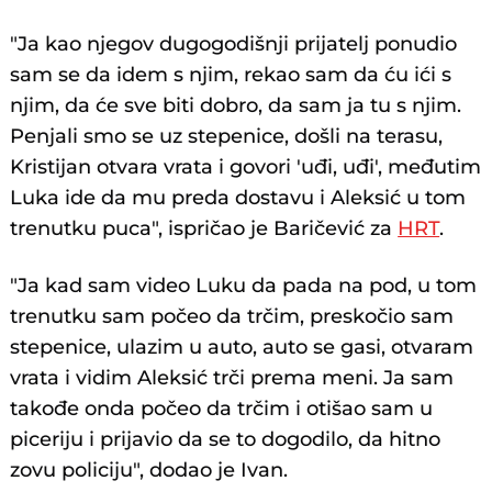
"Ja kao njegov dugogodišnji prijatelj ponudio
sam se da idem s njim, rekao sam da ću ići s
njim, da će sve biti dobro, da sam ja tu s njim.
Penjali smo se uz stepenice, došli na terasu,
Kristijan otvara vrata i govori 'uđi, uđi', međutim
Luka ide da mu preda dostavu i Aleksić u tom
trenutku puca", ispričao je Baričević za
HRT
.
"Ja kad sam video Luku da pada na pod, u tom
trenutku sam počeo da trčim, preskočio sam
stepenice, ulazim u auto, auto se gasi, otvaram
vrata i vidim Aleksić trči prema meni. Ja sam
takođe onda počeo da trčim i otišao sam u
piceriju i prijavio da se to dogodilo, da hitno
zovu policiju", dodao je Ivan.