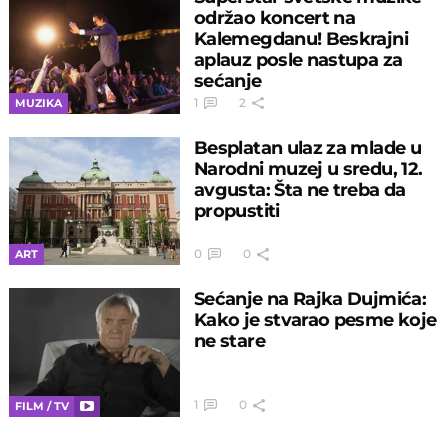
održao koncert na
Kalemegdanu! Beskrajni
aplauz posle nastupa za
sećanje
1
2
MUZIKA
Besplatan ulaz za mlade u
Narodni muzej u sredu, 12.
avgusta: Šta ne treba da
propustiti
0
0
ART
Sećanje na Rajka Dujmića:
Kako je stvarao pesme koje
ne stare
1
0
FILM / TV