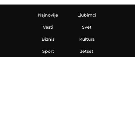
Najnovije
Ljubimci
Vesti
Svet
Biznis
Kultura
Sport
Jetset
Nauka
Ona
Aero
Zanimljivosti
eKlinika
Hi-Tech
Auto
Plantbased
Ubrzanje
Telegraf TV