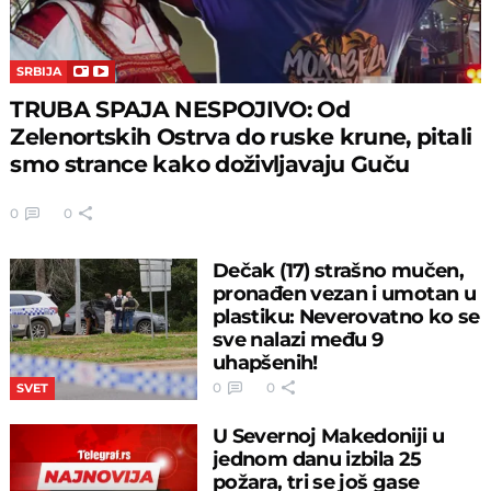
SRBIJA
TRUBA SPAJA NESPOJIVO: Od
Zelenortskih Ostrva do ruske krune, pitali
smo strance kako doživljavaju Guču
0
0
Dečak (17) strašno mučen,
pronađen vezan i umotan u
plastiku: Neverovatno ko se
sve nalazi među 9
uhapšenih!
0
0
SVET
U Severnoj Makedoniji u
jednom danu izbila 25
požara, tri se još gase