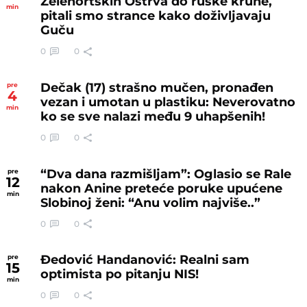
Zelenortskih Ostrva do ruske krune,
min
pitali smo strance kako doživljavaju
Guču
0
0
Dečak (17) strašno mučen, pronađen
pre
4
vezan i umotan u plastiku: Neverovatno
min
ko se sve nalazi među 9 uhapšenih!
0
0
“Dva dana razmišljam”: Oglasio se Rale
pre
12
nakon Anine preteće poruke upućene
min
Slobinoj ženi: “Anu volim najviše..”
0
0
Đedović Handanović: Realni sam
pre
15
optimista po pitanju NIS!
min
0
0