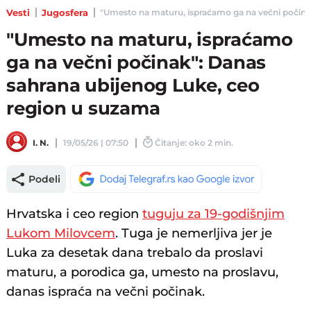
Vesti
Jugosfera
"Umesto na maturu, ispraćamo ga na večni počinak"
"Umesto na maturu, ispraćamo
ga na večni počinak": Danas
sahrana ubijenog Luke, ceo
region u suzama
I. N.
19/05/26 | 07:50
Čitanje: oko 2 min.
Podeli
Hrvatska i ceo region
tuguju za 19-godišnjim
Lukom Milovcem
. Tuga je nemerljiva jer je
Luka za desetak dana trebalo da proslavi
maturu, a porodica ga, umesto na proslavu,
danas ispraća na večni počinak.