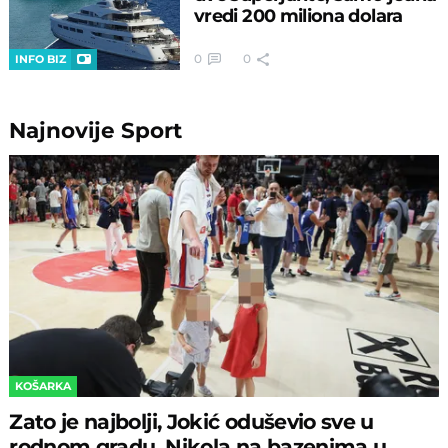
vredi 200 miliona dolara
0
0
INFO BIZ
Najnovije
Sport
KOŠARKA
Zato je najbolji, Jokić oduševio sve u
rodnom gradu, Nikola na bazenima u