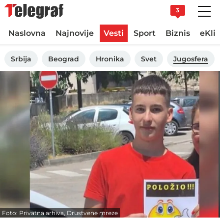
3
Naslovna
Najnovije
Vesti
Sport
Biznis
eKli
Srbija
Beograd
Hronika
Svet
Jugosfera
Foto: Privatna arhiva, Drustvene mreze