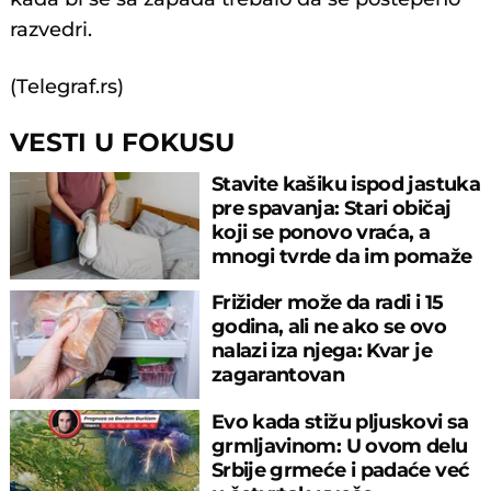
razvedri.
(Telegraf.rs)
VESTI U FOKUSU
Stavite kašiku ispod jastuka
pre spavanja: Stari običaj
koji se ponovo vraća, a
mnogi tvrde da im pomaže
Frižider može da radi i 15
godina, ali ne ako se ovo
nalazi iza njega: Kvar je
zagarantovan
Evo kada stižu pljuskovi sa
grmljavinom: U ovom delu
Srbije grmeće i padaće već