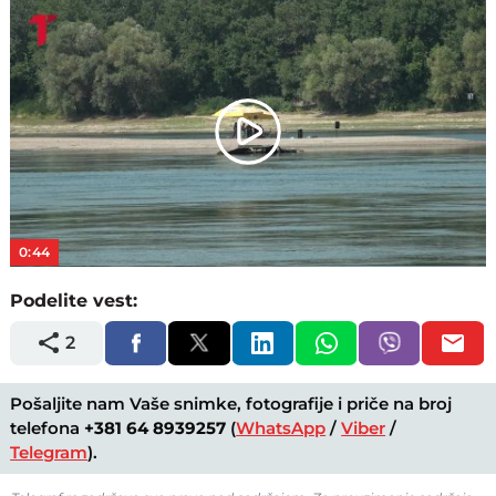
Play
Video
0:44
Podelite vest:
2
Pošaljite nam Vaše snimke, fotografije i priče na broj
telefona
+381 64 8939257
(
WhatsApp
/
Viber
/
Telegram
).