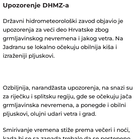
Upozorenje DHMZ-a
Državni hidrometeorološki zavod objavio je
upozorenja za veći deo Hrvatske zbog
grmljavinskog nevremena i jakog vetra. Na
Jadranu se lokalno očekuju obilnija kiša i
izraženiji pljuskovi.
Ozbiljnija, narandžasta upozorenja, na snazi su
za riječku i splitsku regiju, gde se očekuju jača
grmljavinska nevremena, a ponegde i obilni
pljuskovi, olujni udari vetra i grad.
Smirivanje vremena stiže prema večeri i noći,
kada bi se sa zapada trebalo da se postepeno