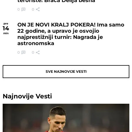
teroriste: Braća Delija besna
0
0
ON JE NOVI KRALJ POKERA! Ima samo
pre
14
22 godine, a upravo je osvojio
min
najprestižniji turnir: Nagrada je
astronomska
0
0
SVE NAJNOVIJE VESTI
Najnovije
Vesti