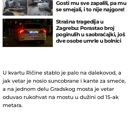
Gosti mu sve zapalili, pa mu
se smejali, i to nije najgore!
Strašna tragedija u
Zagrebu: Porastao broj
poginulih u saobraćajki, još
dve osobe umrle u bolnici
U kvartu Ričine stablo je palo na dalekovod, a
jak vetar je nosio suncobrane i kante za smeće,
a na jednom delu Gradskog mosta je vetar
oduvao rukohvat na mostu u dužini od 15-ak
metara.