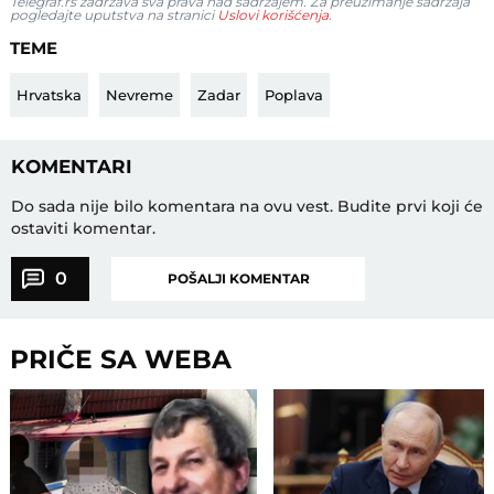
Telegraf.rs zadržava sva prava nad sadržajem. Za preuzimanje sadržaja
pogledajte uputstva na stranici
Uslovi korišćenja
.
TEME
Hrvatska
Nevreme
Zadar
Poplava
KOMENTARI
Do sada nije bilo komentara na ovu vest.
Budite prvi koji će
ostaviti komentar.
0
POŠALJI KOMENTAR
PRIČE SA WEBA