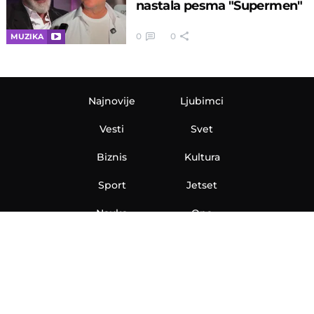
nastala pesma "Supermen"
0
0
MUZIKA
Najnovije
Ljubimci
Vesti
Svet
Biznis
Kultura
Sport
Jetset
Nauka
Ona
Aero
Zanimljivosti
eKlinika
Hi-Tech
Auto
Plantbased