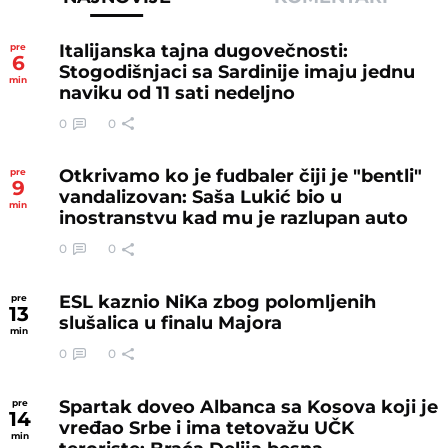
Italijanska tajna dugovečnosti:
pre
6
Stogodišnjaci sa Sardinije imaju jednu
min
naviku od 11 sati nedeljno
0
0
Otkrivamo ko je fudbaler čiji je "bentli"
pre
9
vandalizovan: Saša Lukić bio u
min
inostranstvu kad mu je razlupan auto
0
0
ESL kaznio NiKa zbog polomljenih
pre
13
slušalica u finalu Majora
min
0
0
Spartak doveo Albanca sa Kosova koji je
pre
14
vređao Srbe i ima tetovažu UČK
min