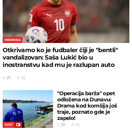
HRONIKA
Otkrivamo ko je fudbaler čiji je "bentli"
vandalizovan: Saša Lukić bio u
inostranstvu kad mu je razlupan auto
0
0
"Operacija barža" opet
odložena na Dunavu:
Drama kod komšija još
traje, poznato gde je
zapelo!
0
0
SVET