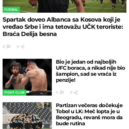
FUDBAL
Spartak doveo Albanca sa Kosova koji je
vređao Srbe i ima tetovažu UČK teroriste:
Braća Delija besna
0
0
Bio je jedan od najboljih
UFC boraca, a nikad nije bio
šampion, sad se vraća iz
penzije!
0
0
FIGHT CLUB
Partizan večeras dočekuje
Tobol u LK: Meč lopta je u
Beogradu, revanš mora da
bude rutina