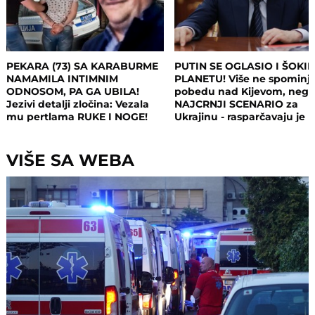
PEKARA (73) SA KARABURME
PUTIN SE OGLASIO I ŠOKI
NAMAMILA INTIMNIM
PLANETU! Više ne spominj
ODNOSOM, PA GA UBILA!
pobedu nad Kijevom, neg
Jezivi detalji zločina: Vezala
NAJCRNJI SCENARIO za
mu pertlama RUKE I NOGE!
Ukrajinu - rasparčavaju je 
tri dela?!
VIŠE SA WEBA