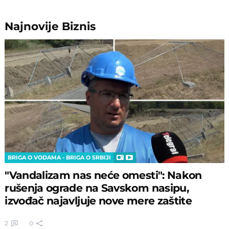
Najnovije
Biznis
BRIGA O VODAMA - BRIGA O SRBIJI
"Vandalizam nas neće omesti": Nakon
rušenja ograde na Savskom nasipu,
izvođač najavljuje nove mere zaštite
2
0