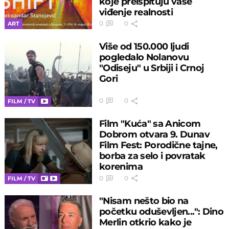
koje preispituju vaše
viđenje realnosti
0
0
ART
Više od 150.000 ljudi
pogledalo Nolanovu
"Odiseju" u Srbiji i Crnoj
Gori
0
0
FILM / TV
Film "Kuća" sa Anicom
Dobrom otvara 9. Dunav
Film Fest: Porodične tajne,
borba za selo i povratak
korenima
0
0
FILM / TV
"Nisam nešto bio na
početku oduševljen...": Dino
Merlin otkrio kako je