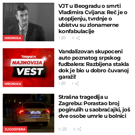
VJT u Beogradu o smrti
Vladimira Cvijana: Reč je o
utopljenju, tvrdnje o
ubistvu su zlonamerne
konfabulacije
1
0
HRONIKA
Vandalizovan skupoceni
auto poznatog srpskog
fudbalera: Razbijena stakla
dok je bio u dobro čuvanoj
garaži!
1
1
HRONIKA
Strašna tragedija u
Zagrebu: Porastao broj
poginulih u saobraćajki, još
dve osobe umrle u bolnici
0
0
JUGOSFERA