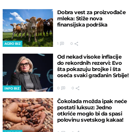
Dobra vest za proizvođače
mleka: Stiže nova
finansijska podrška
1
0
AGRO BIZ
Od nekad visoke inflacije
do rekordnih rezervi: Evo
šta pokazuju brojke i šta
oseća svaki građanin Srbije!
0
0
INFO BIZ
Čokolada možda ipak neće
postati luksuz: Jedno
otkriće moglo bi da spasi
polovinu svetskog kakaa!