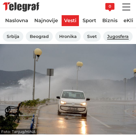
0
Naslovna
Najnovije
Vesti
Sport
Biznis
eKli
Srbija
Beograd
Hronika
Svet
Jugosfera
Foto: Tanjug/HINA