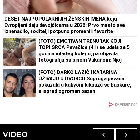
DESET NAJPOPULARNIJIH ŽENSKIH IMENA koja
Evropljani daju devojčicama u 2026: Prvo mesto sve
iznenadilo, roditelji potpuno promenili favorite
(FOTO) EMOTIVAN TRENUTAK KOJI
TOPI SRCA Pevačica (41) se udala za 5
godina mlađeg kolegu, pa objavila
fotografiju sa sinom Vukanom: Njoj
treće dete, njemu prvo
(FOTO) DARKO LAZIĆ I KATARINA
UŽIVAJU U DVORCU Supruga pevača
pokazala u kakvom luksuzu se baškare,
a ispred ogroman bazen
by Aklamator
VIDEO