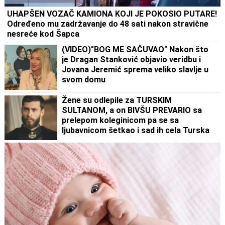
UHAPŠEN VOZAČ KAMIONA KOJI JE POKOSIO PUTARE!
Određeno mu zadržavanje do 48 sati nakon stravične
nesreće kod Šapca
(VIDEO)"BOG ME SAČUVAO" Nakon što
je Dragan Stanković objavio veridbu i
Jovana Jeremić sprema veliko slavlje u
svom domu
Žene su odlepile za TURSKIM
SULTANOM, a on BIVŠU PREVARIO sa
prelepom koleginicom pa se sa
ljubavnicom šetkao i sad ih cela Turska
gleda u intimnim scenama: Važio za
mirnog momka, a onda su počeli
skandali