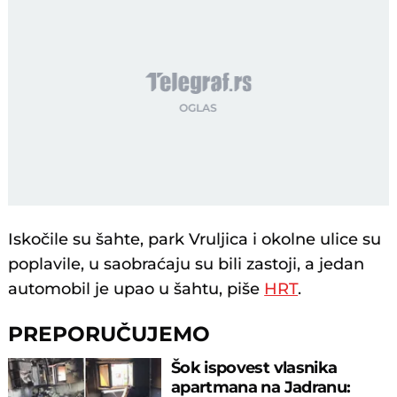
Iskočile su šahte, park Vruljica i okolne ulice su
poplavile, u saobraćaju su bili zastoji, a jedan
automobil je upao u šahtu, piše
HRT
.
PREPORUČUJEMO
Šok ispovest vlasnika
apartmana na Jadranu: