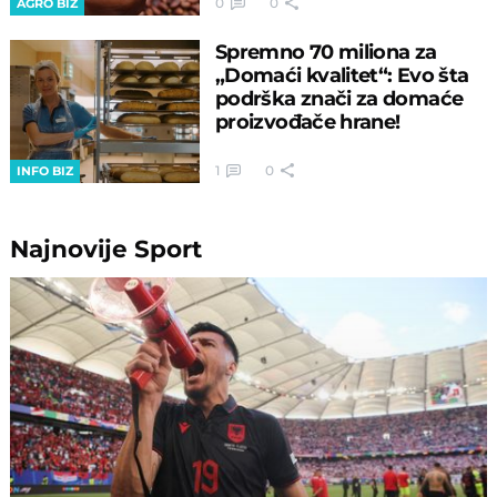
0
0
AGRO BIZ
Spremno 70 miliona za
„Domaći kvalitet“: Evo šta
podrška znači za domaće
proizvođače hrane!
1
0
INFO BIZ
Najnovije
Sport