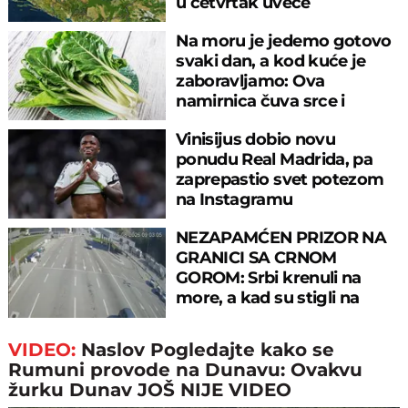
u četvrtak uveče
Na moru je jedemo gotovo
svaki dan, a kod kuće je
zaboravljamo: Ova
namirnica čuva srce i
reguliše šećer
Vinisijus dobio novu
ponudu Real Madrida, pa
zaprepastio svet potezom
na Instagramu
NEZAPAMĆEN PRIZOR NA
GRANICI SA CRNOM
GOROM: Srbi krenuli na
more, a kad su stigli na
prelaz, ostali u šoku!
VIDEO:
Naslov Pogledajte kako se
Rumuni provode na Dunavu: Ovakvu
žurku Dunav JOŠ NIJE VIDEO