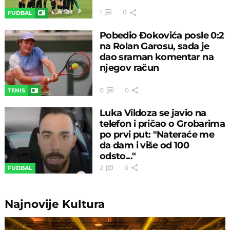
1
0
FUDBAL
Pobedio Đokovića posle 0:2
na Rolan Garosu, sada je
dao sraman komentar na
njegov račun
0
0
TENIS
Luka Vildoza se javio na
telefon i pričao o Grobarima
po prvi put: "Nateraće me
da dam i više od 100
odsto..."
2
0
FUDBAL
Najnovije
Kultura