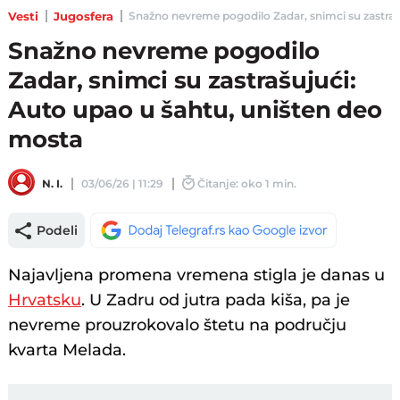
Vesti
Jugosfera
Snažno nevreme pogodilo Zadar, snimci su zastrašuj
Snažno nevreme pogodilo
Zadar, snimci su zastrašujući:
Auto upao u šahtu, uništen deo
mosta
N. I.
03/06/26 | 11:29
Čitanje: oko 1 min.
Podeli
Najavljena promena vremena stigla je danas u
Hrvatsku
. U Zadru od jutra pada kiša, pa je
nevreme prouzrokovalo štetu na području
kvarta Melada.