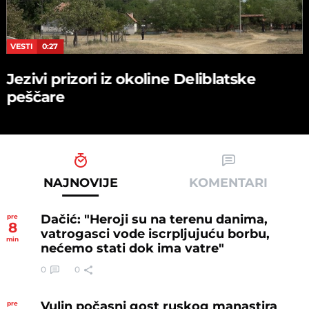
VESTI
0:27
Jezivi prizori iz okoline Deliblatske
peščare
NAJNOVIJE
KOMENTARI
Dačić: "Heroji su na terenu danima,
pre
8
vatrogasci vode iscrpljujuću borbu,
min
nećemo stati dok ima vatre"
0
0
Vulin počasni gost ruskog manastira
pre