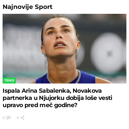
Najnovije
Sport
TENIS
Ispala Arina Sabalenka, Novakova
partnerka u Njujorku dobija loše vesti
upravo pred meč godine?
0
0