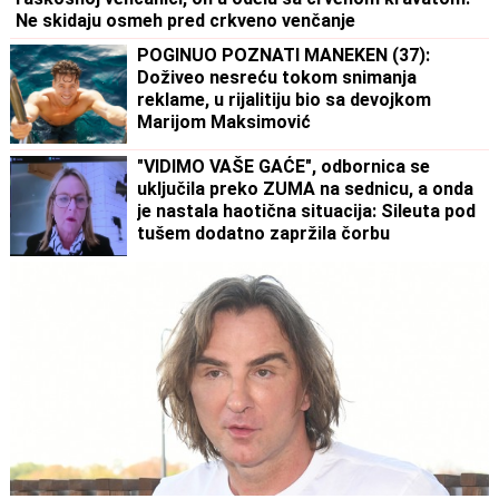
Ne skidaju osmeh pred crkveno venčanje
POGINUO POZNATI MANEKEN (37):
Doživeo nesreću tokom snimanja
reklame, u rijalitiju bio sa devojkom
Marijom Maksimović
"VIDIMO VAŠE GAĆE", odbornica se
uključila preko ZUMA na sednicu, a onda
je nastala haotična situacija: Sileuta pod
tušem dodatno zapržila čorbu