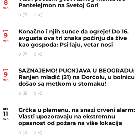
8
Pantelejmon na Svetoj Gori
min
0
0
Konačno i njih sunce da ogreje! Do 16.
pre
9
avgusta ova tri znaka počinju da žive
min
kao gospoda: Psi laju, vetar nosi
0
0
SAZNAJEMO! PUCNJAVA U BEOGRADU:
pre
9
Ranjen mladić (21) na Dorćolu, u bolnicu
min
došao sa metkom u stomaku!
0
0
Grčka u plamenu, na snazi crveni alarm:
pre
11
Vlasti upozoravaju na ekstremnu
min
opasnost od požara na više lokacija
0
0