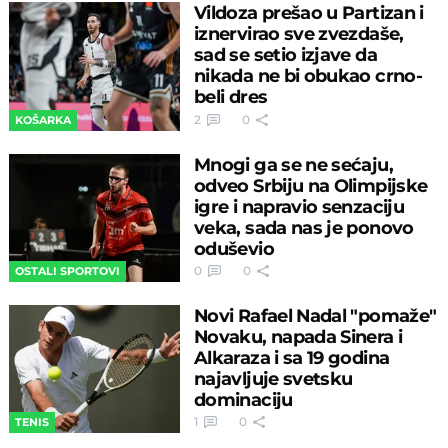
Vildoza prešao u Partizan i
iznervirao sve zvezdaše,
sad se setio izjave da
nikada ne bi obukao crno-
beli dres
2
0
KOŠARKA
Mnogi ga se ne sećaju,
odveo Srbiju na Olimpijske
igre i napravio senzaciju
veka, sada nas je ponovo
oduševio
0
0
OSTALI SPORTOVI
Novi Rafael Nadal "pomaže"
Novaku, napada Sinera i
Alkaraza i sa 19 godina
najavljuje svetsku
dominaciju
1
0
TENIS