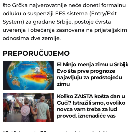
što Grčka najverovatnije neće doneti formalnu
odluku o suspenziji EES sistema (Entry/Exit
System) za građane Srbije, postoje čvrsta
uverenja i obećanja zasnovana na prijateljskim
odnosima dve zemlje.
PREPORUČUJEMO
El Ninjo menja zimu u Srbiji:
Evo šta prve prognoze
najavljuju za predstojeću
zimu
Koliko ZAISTA košta dan u
Guči? Istražili smo, ovoliko
novca vam treba za lud
provod, iznenadiće vas
cifra!