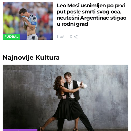
Leo Mesi usnimljen po prvi
put posle smrti svog oca,
neutešni Argentinac stigao
u rodni grad
1
0
FUDBAL
Najnovije
Kultura