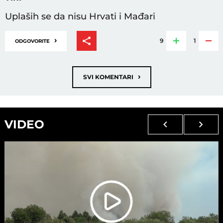
Uplaših se da nisu Hrvati i Mađari
›
9
1
ODGOVORITE
›
SVI KOMENTARI
VIDEO