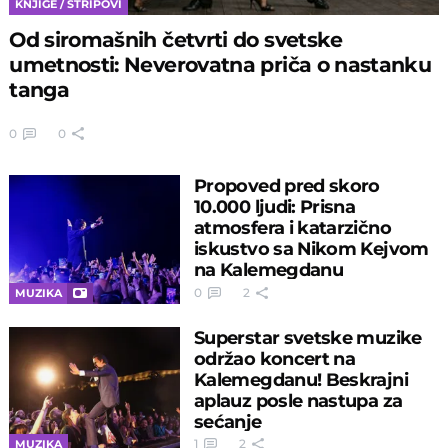
KNJIGE / STRIPOVI
Od siromašnih četvrti do svetske
umetnosti: Neverovatna priča o nastanku
tanga
0
0
Propoved pred skoro
10.000 ljudi: Prisna
atmosfera i katarzično
iskustvo sa Nikom Kejvom
na Kalemegdanu
0
2
MUZIKA
Superstar svetske muzike
održao koncert na
Kalemegdanu! Beskrajni
aplauz posle nastupa za
sećanje
1
2
MUZIKA