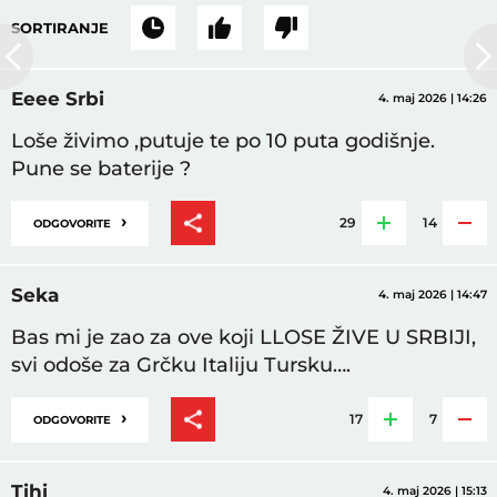
SORTIRANJE
Eeee Srbi
4. maj 2026 | 14:26
Loše živimo ,putuje te po 10 puta godišnje.
Pune se baterije ?
›
29
14
ODGOVORITE
Seka
4. maj 2026 | 14:47
Bas mi je zao za ove koji LLOSE ŽIVE U SRBIJI,
svi odoše za Grčku Italiju Tursku….
›
17
7
ODGOVORITE
Tihi
4. maj 2026 | 15:13