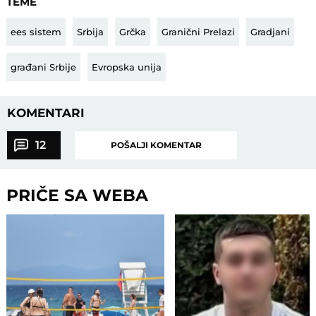
TEME
ees sistem
Srbija
Grčka
Granični Prelazi
Gradjani
građani Srbije
Evropska unija
KOMENTARI
12
POŠALJI KOMENTAR
PRIČE SA WEBA