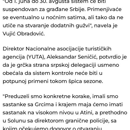
"Od 1. juna do 30. avgusta sistem će biti
suspendovan za građane Srbije. Primenjivaće
se eventualno u noćnim satima, ali tako da ne
utiče na stvaranje dodatnih gužvi", navela je
Vujić Obradović.
Direktor Nacionalne asocijacije turističkih
agencija (YUTA), Aleksandar Seničić, potvrdio je
da je grčka strana srpskoj delegaciji usmeno
obećala da sistem kontrole neće biti u
potpunoj primeni tokom špica sezone.
"Preduzeli smo konkretne korake, imali smo
sastanke sa Grcima i krajem maja ćemo imati
sastanak na visokom nivou u Atini, a prethodno
u Solunu sa direktorom granične policije, sa
kojim očekujemo dogovor o otvaranju