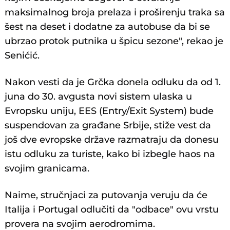
maksimalnog broja prelaza i proširenju traka sa
šest na deset i dodatne za autobuse da bi se
ubrzao protok putnika u špicu sezone", rekao je
Senićić.
Nakon vesti da je Grčka donela odluku da od 1.
juna do 30. avgusta novi sistem ulaska u
Evropsku uniju, EES (Entry/Exit System) bude
suspendovan za građane Srbije, stiže vest da
još dve evropske države razmatraju da donesu
istu odluku za turiste, kako bi izbegle haos na
svojim granicama.
Naime, stručnjaci za putovanja veruju da će
Italija i Portugal odlučiti da "odbace" ovu vrstu
provera na svojim aerodromima.