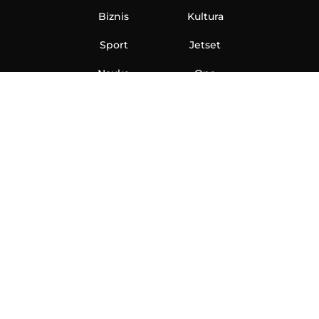
Biznis
Kultura
Sport
Jetset
Nauka
Ona
Aero
Zanimljivosti
eKlinika
Hi-Tech
Auto
Plantbased
Ubrzanje
Telegraf TV
O nama
Marketing
Impressum
Uslovi korišćenja