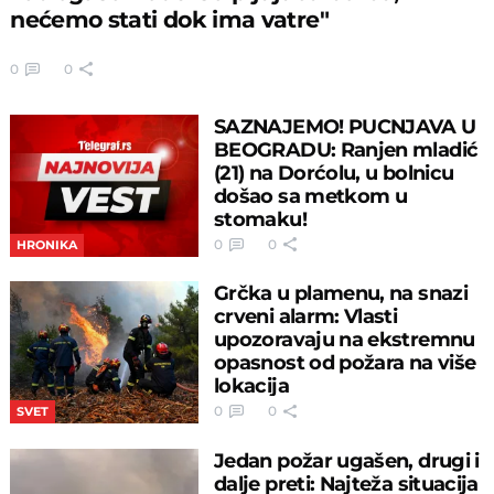
nećemo stati dok ima vatre"
0
0
SAZNAJEMO! PUCNJAVA U
BEOGRADU: Ranjen mladić
(21) na Dorćolu, u bolnicu
došao sa metkom u
stomaku!
0
0
HRONIKA
Grčka u plamenu, na snazi
crveni alarm: Vlasti
upozoravaju na ekstremnu
opasnost od požara na više
lokacija
0
0
SVET
Jedan požar ugašen, drugi i
dalje preti: Najteža situacija