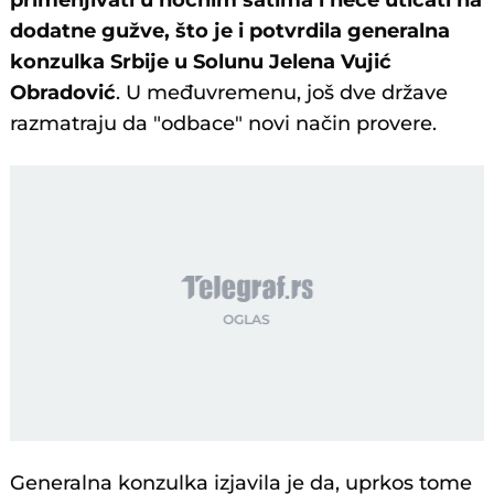
primenjivati u noćnim satima i neće uticati na
dodatne gužve, što je i potvrdila generalna
konzulka Srbije u Solunu Jelena Vujić
Obradović
. U međuvremenu, još dve države
razmatraju da "odbace" novi način provere.
Generalna konzulka izjavila je da, uprkos tome