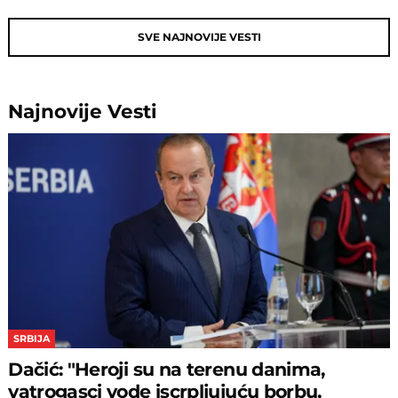
SVE NAJNOVIJE VESTI
Najnovije
Vesti
SRBIJA
Dačić: "Heroji su na terenu danima,
vatrogasci vode iscrpljujuću borbu,