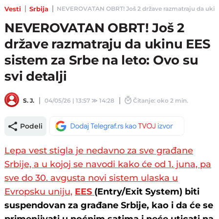
Vesti
Srbija
NEVEROVATAN OBRT! Još 2 države razmatraju da ukinu EES 
NEVEROVATAN OBRT! Još 2
države razmatraju da ukinu EES
sistem za Srbe na leto: Ovo su
svi detalji
S. J.
04/05/26 | 13:57
≫
14:28
Čitanje: oko 2 min.
Podeli
Lepa vest stigla je nedavno za sve građane
Srbije, a u kojoj se navodi kako će od 1. juna, pa
sve do 30. avgusta novi sistem ulaska u
Evropsku uniju,
EES
(Entry/Exit System) biti
suspendovan za građane Srbije, kao i da će se