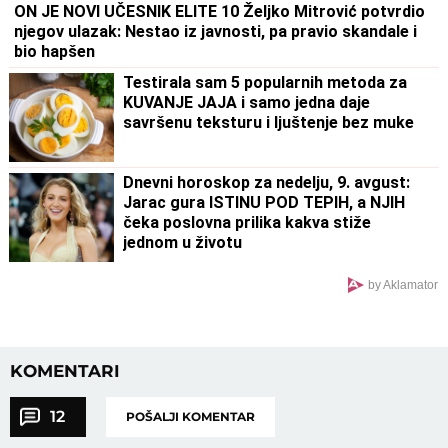
ON JE NOVI UČESNIK ELITE 10 Željko Mitrović potvrdio
njegov ulazak: Nestao iz javnosti, pa pravio skandale i
bio hapšen
Testirala sam 5 popularnih metoda za
KUVANJE JAJA i samo jedna daje
savršenu teksturu i ljuštenje bez muke
Dnevni horoskop za nedelju, 9. avgust:
Jarac gura ISTINU POD TEPIH, a NJIH
čeka poslovna prilika kakva stiže
jednom u životu
by Aklamator
KOMENTARI
12
POŠALJI KOMENTAR