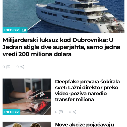
INFO BIZ
Milijarderski luksuz kod Dubrovnika: U
Jadran stigle dve superjahte, samo jedna
vredi 200 miliona dolara
0
0
Deepfake prevara šokirala
svet: Lažni direktor preko
video-poziva naredio
transfer miliona
0
0
INFO BIZ
Nove akcize pojačavaju