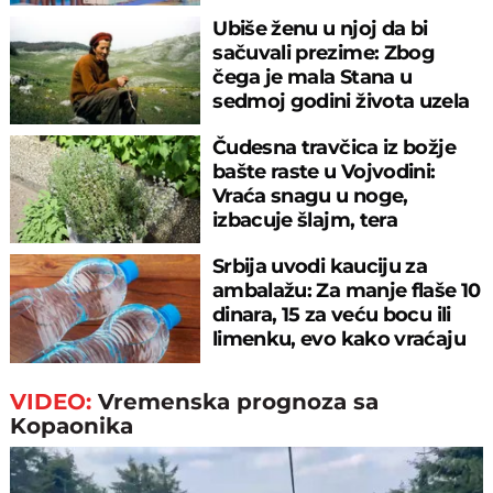
velikom propustu
Ubiše ženu u njoj da bi
sačuvali prezime: Zbog
čega je mala Stana u
sedmoj godini života uzela
pušku u ruke
Čudesna travčica iz božje
bašte raste u Vojvodini:
Vraća snagu u noge,
izbacuje šlajm, tera
komarce i miševe
Srbija uvodi kauciju za
ambalažu: Za manje flaše 10
dinara, 15 za veću bocu ili
limenku, evo kako vraćaju
pare
VIDEO:
Vremenska prognoza sa
Kopaonika