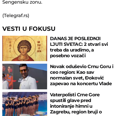
Šengensku zonu.
(Telegraf.rs)
VESTI U FOKUSU
DANAS JE POSLEDNJI
LJUTI SVETAC: 2 stvari svi
treba da uradimo, a
posebno vozači
Novak oduševio Crnu Goru i
ceo region: Kao sav
normalan svet, Đoković
zapevao na koncertu Vlade
Georgijeva
Vaterpolisti Crne Gore
spustili glave pred
intoniranje himni u
Zagrebu, region bruji o