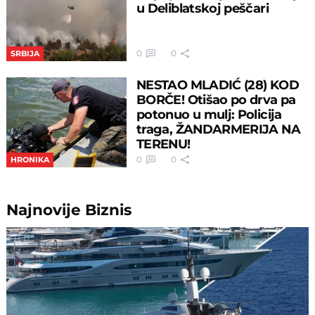
u Deliblatskoj peščari
0
0
SRBIJA
NESTAO MLADIĆ (28) KOD
BORČE! Otišao po drva pa
potonuo u mulj: Policija
traga, ŽANDARMERIJA NA
TERENU!
0
0
HRONIKA
Najnovije
Biznis