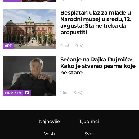
Besplatan ulaz za mlade u
Narodni muzej u sredu, 12.
avgusta: Šta ne treba da
propustiti
0
0
ART
Sećanje na Rajka Dujmića:
Kako je stvarao pesme koje
ne stare
1
0
FILM / TV
Najnovije
Ljubimci
Vesti
Svet