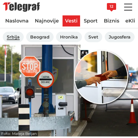
12
Naslovna
Najnovije
Vesti
Sport
Biznis
eKli
Srbija
Beograd
Hronika
Svet
Jugosfera
Foto: Mateja Beljan