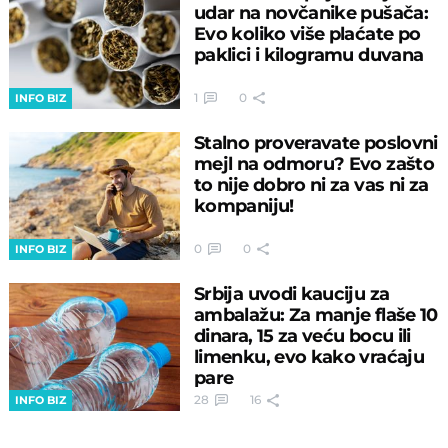
udar na novčanike pušača:
Evo koliko više plaćate po
paklici i kilogramu duvana
1
0
INFO BIZ
Stalno proveravate poslovni
mejl na odmoru? Evo zašto
to nije dobro ni za vas ni za
kompaniju!
0
0
INFO BIZ
Srbija uvodi kauciju za
ambalažu: Za manje flaše 10
dinara, 15 za veću bocu ili
limenku, evo kako vraćaju
pare
28
16
INFO BIZ