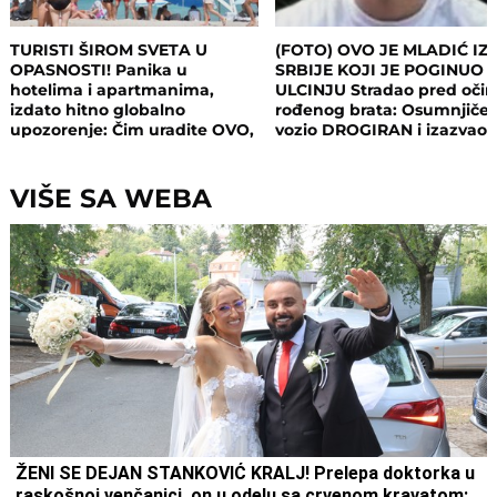
TURISTI ŠIROM SVETA U
(FOTO) OVO JE MLADIĆ IZ
OPASNOSTI! Panika u
SRBIJE KOJI JE POGINUO 
hotelima i apartmanima,
ULCINJU Stradao pred oči
izdato hitno globalno
rođenog brata: Osumnjičen
upozorenje: Čim uradite OVO,
vozio DROGIRAN i izazvao
postajete meta opasnog
nesreću
napada!
VIŠE SA WEBA
ŽENI SE DEJAN STANKOVIĆ KRALJ! Prelepa doktorka u
raskošnoj venčanici, on u odelu sa crvenom kravatom: