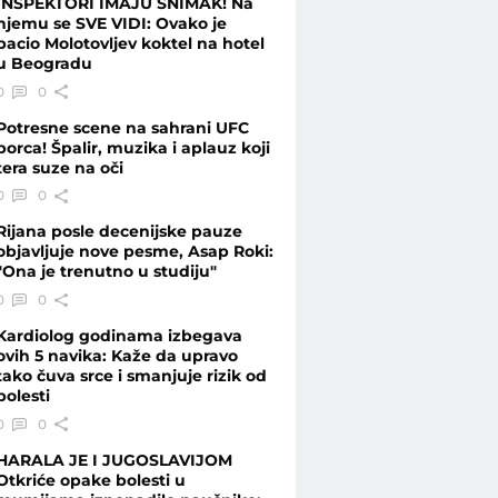
INSPEKTORI IMAJU SNIMAK! Na
njemu se SVE VIDI: Ovako je
bacio Molotovljev koktel na hotel
u Beogradu
0
0
Potresne scene na sahrani UFC
borca! Špalir, muzika i aplauz koji
tera suze na oči
0
0
Rijana posle decenijske pauze
objavljuje nove pesme, Asap Roki:
"Ona je trenutno u studiju"
0
0
Kardiolog godinama izbegava
ovih 5 navika: Kaže da upravo
tako čuva srce i smanjuje rizik od
bolesti
0
0
HARALA JE I JUGOSLAVIJOM
Otkriće opake bolesti u