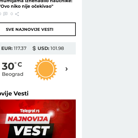
mumijama iznenadilo naučnike:
"Ovo niko nije očekivao"
0
0
SVE NAJNOVIJE VESTI
EUR:
117.37
USD:
101.98
31
30
o
C
o
C
Beograd
Novi Sad
ovije
Vesti