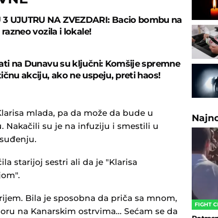
3 UJUTRU NA ZVEZDARI: Bacio bombu na
 razneo vozila i lokale!
ati na Dunavu su ključni: Komšije spremne
ičnu akciju, ako ne uspeju, preti haos!
je Klarisa mlada, pa da može da bude u
Najn
 Nakačili su je na infuziju i smestili u
 suđenju.
la starijoj sestri ali da je "Klarisa
jom".
prijem. Bila je sposobna da priča sa mnom,
FIGHT 
dmoru na Kanarskim ostrvima... Sećam se da