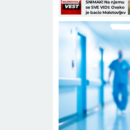
SNIMAK! Na njemu
se SVE VIDI: Ovako
je bacio Molotovljev
koktel na hotel u
Beogradu