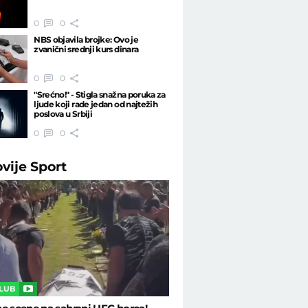
0
0
NBS objavila brojke: Ovo je
zvanični srednji kurs dinara
0
0
"Srećno!" - Stigla snažna poruka za
ljude koji rade jedan od najtežih
poslova u Srbiji
0
0
ovije
Sport
CLUB