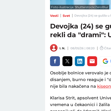
Foto-ilustracija: Shutterstock/ZeroBlur
Vesti
Svet
Devojka (24) se gušila u h
Devojka (24) se guš
rekli da "drami": 
I. N.
08/05/26 | 08:20
Čitan
Osoblje bolnice verovalo je 
disanjem, burno reaguje i "d
nije bila nakačena na
kiseon
Klarisa Strit, apsolvent Univ
vremena u čekaonici i žalila