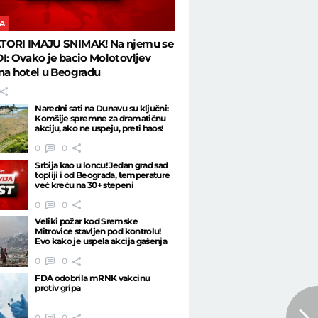
A
TORI IMAJU SNIMAK! Na njemu se
I: Ovako je bacio Molotovljev
na hotel u Beogradu
Naredni sati na Dunavu su ključni:
Komšije spremne za dramatičnu
akciju, ako ne uspeju, preti haos!
0
0
Srbija kao u loncu! Jedan grad sad
topliji i od Beograda, temperature
već kreću na 30+ stepeni
0
0
Veliki požar kod Sremske
Mitrovice stavljen pod kontrolu!
Evo kako je uspela akcija gašenja
0
0
FDA odobrila mRNK vakcinu
protiv gripa
0
0