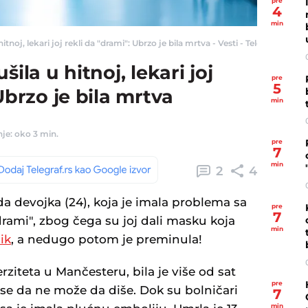
pre
4
min
itnoj, lekari joj rekli da "drami": Ubrzo je bila mrtva - Vesti - Telegraf.rs
ila u hitnoj, lekari joj
pre
5
Ubrzo je bila mrtva
min
je: oko 3 min.
pre
7
min
2
4
da devojka (24), koja je imala problema sa
pre
7
rami", zbog čega su joj dali masku koja
min
ik
, a nedugo potom je preminula!
erziteta u Mančesteru, bila je više od sat
pre
 se da ne može da diše. Dok su bolničari
7
min