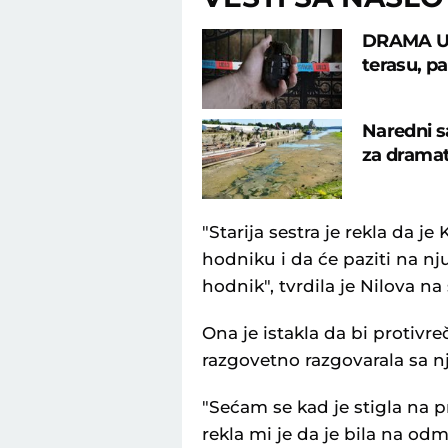
DRAMA U 
terasu, pa
Naredni s
za dramat
"Starija sestra je rekla da 
hodniku i da će paziti na nju.
hodnik", tvrdila je Nilova na
Ona je istakla da bi protivreči
razgovetno razgovarala sa n
"Sećam se kad je stigla na 
rekla mi je da je bila na o