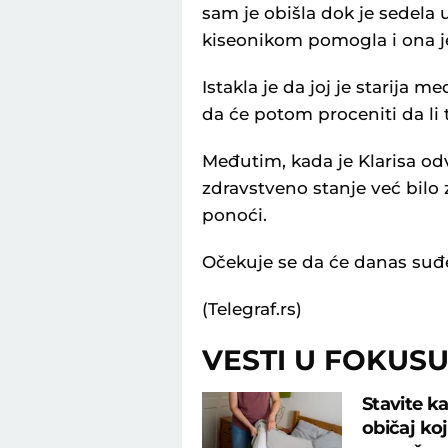
sam je obišla dok je sedela u
kiseonikom pomogla i ona je r
Istakla je da joj je starija me
da će potom proceniti da li
Međutim, kada je Klarisa odv
zdravstveno stanje već bilo 
ponoći.
Očekuje se da će danas suđe
(Telegraf.rs)
VESTI U FOKUS
Stavite ka
običaj ko