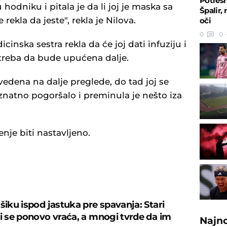
Potresn
 hodniku i pitala je da li joj je maska sa
Špalir,
ekla da jeste", rekla je Nilova.
oči
0
0
dicinska sestra rekla da će joj dati infuziju i
 treba da bude upućena dalje.
edena na dalje preglede, do tad joj se
znatno pogoršalo i preminula je nešto iza
nje biti nastavljeno.
U
šiku ispod jastuka pre spavanja: Stari
ji se ponovo vraća, a mnogi tvrde da im
Najn