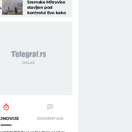
Sremske Mitrovice
,
stavljen pod
kontrolu! Evo kako
je uspela akcija
gašenja
JNOVIJE
KOMENTARI