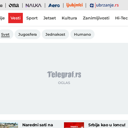
Ljubimci
Ona
Nauka
Aero
Ubrzanje
ije
Vesti
Sport
Jetset
Kultura
Zanimljivosti
Hi-Te
Svet
Jugosfera
Jednakost
Humano
Naredni sati na
Srbija kao u loncu!