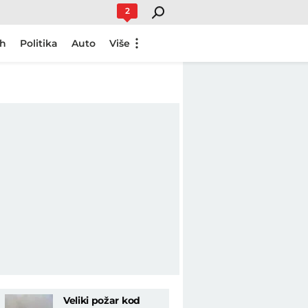
2
ch
Politika
Auto
Više
Veliki požar kod