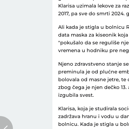
Klarisa uzimala lekove za ra
2017, pa sve do smrti 2024. 
Ali kada je stigla u bolnicu R
data maska za kiseonik koja 
"pokušalo da se reguliše nje
vremena u hodniku pre nego 
Njeno zdravstveno stanje se 
preminula je od plućne embol
bolovala od masne jetre, te 
zbog čega je njen dečko 13
izgubila svest.
Klarisa, koja je studirala soc
zadržava hranu i vodu u dan
bolnicu. Kada je stigla u bol