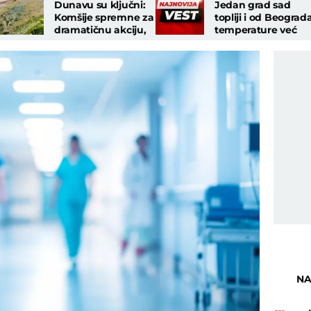
Dunavu su ključni:
Jedan grad sad
Komšije spremne za
topliji i od Beograda
dramatičnu akciju,
temperature već
ako ne uspeju, preti
kreću na 30+
haos!
stepeni
NA