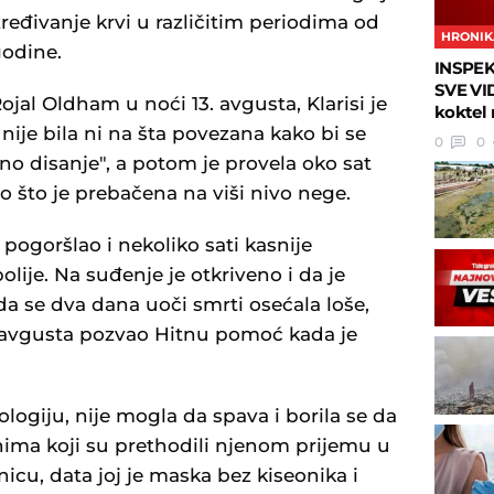
zređivanje krvi u različitim periodima od
HRONIK
godine.
INSPEK
SVE VID
ojal Oldham u noći 13. avgusta, Klarisi je
koktel 
nije bila ni na šta povezana kako bi se
0
0
no disanje", a potom je provela oko sat
što je prebačena na viši nivo nege.
pogoršlao i nekoliko sati kasnije
ije. Na suđenje je otkriveno i da je
da se dva dana uoči smrti osećala loše,
. avgusta pozvao Hitnu pomoć kada je
iologiju, nije mogla da spava i borila se da
ima koji su prethodili njenom prijemu u
nicu, data joj je maska bez kiseonika i