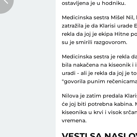
ostavljena je u hodniku.
Medicinska sestra Mišel Nil, 
zatražila je da Klarisi urade 
rekla da joj je ekipa Hitne p
su je smirili razgovorom.
Medicinska sestra je rekla da
bila nakačena na kiseonik i i
uradi - ali je rekla da joj je t
"govorila punim rečenicama
Nilova je zatim predala Klari
će joj biti potrebna kabina.
kiseonika u krvi i visok srč
vremena.
VESTI SA NASL