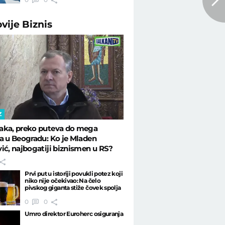
ovije
Biznis
Z
aka, preko puteva do mega
a u Beogradu: Ko je Mladen
ić, najbogatiji biznismen u RS?
Prvi put u istoriji povukli potez koji
niko nije očekivao: Na čelo
pivskog giganta stiže čovek spolja
0
0
Umro direktor Euroherc osiguranja