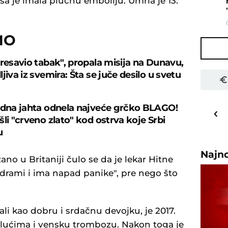
isa je imala plućnu emboliju. Umrla je 13.
MO
presavio tabak", propala misija na Dunavu,
jiva iz svemira: Šta se juče desilo u svetu
25
o
C
edna jahta odnela najveće grčko BLAGO!
li "crveno zlato" kod ostrva koje Srbi
Priština
u
Najn
ano u Britaniji čulo se da je lekar Hitne
drami i ima napad panike", pre nego što
isali kao dobru i srdačnu devojku, je 2017.
lućima i vensku trombozu. Nakon toga je