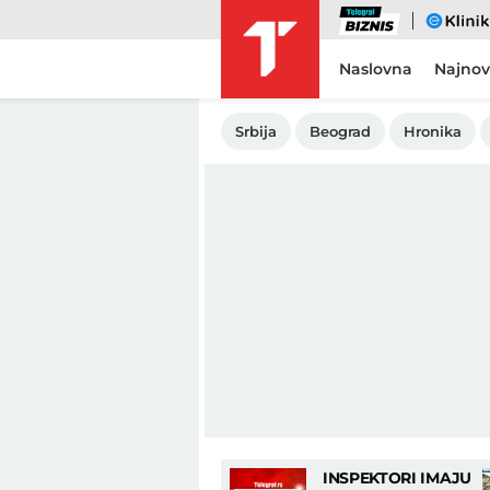
Biznis
eKlinika
Naslovna
Najnov
Srbija
Beograd
Hronika
INSPEKTORI IMAJU