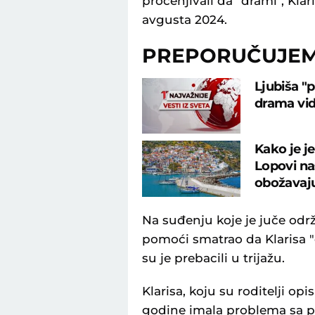
procenjivali da "drami", Klar
avgusta 2024.
PREPORUČUJE
Ljubiša "
drama vidl
Kako je j
Lopovi naš
obožavaj
Na suđenju koje je juče održ
pomoći smatrao da Klarisa "
su je prebacili u trijažu.
Klarisa, koju su roditelji op
godine imala problema sa p