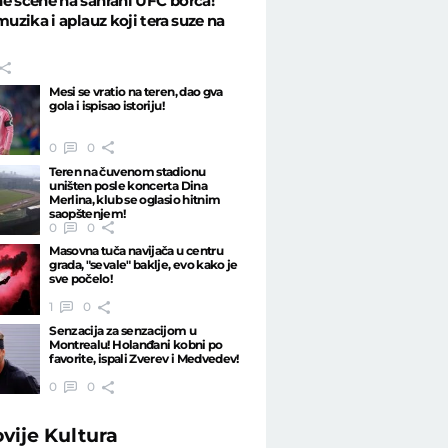
e scene na sahrani UFC borca!
 muzika i aplauz koji tera suze na
Mesi se vratio na teren, dao gva
gola i ispisao istoriju!
0
0
Teren na čuvenom stadionu
uništen posle koncerta Dina
Merlina, klub se oglasio hitnim
saopštenjem!
0
0
Masovna tuča navijača u centru
grada, "sevale" baklje, evo kako je
sve počelo!
1
0
Senzacija za senzacijom u
Montrealu! Holanđani kobni po
favorite, ispali Zverev i Medvedev!
0
0
ovije
Kultura