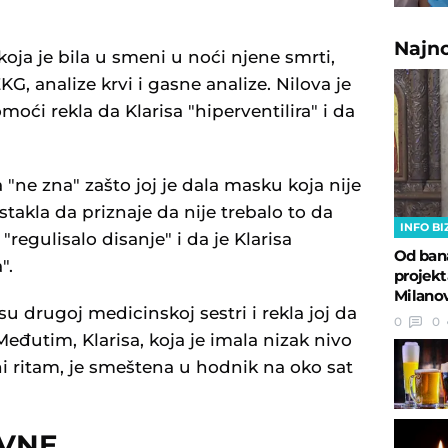
Najn
koja je bila u smeni u noći njene smrti,
EKG, analize krvi i gasne analize. Nilova je
omoći rekla da Klarisa "hiperventilira" i da
 "ne zna" zašto joj je dala masku koja nije
stakla da priznaje da nije trebalo to da
INFO BI
o "regulisalo disanje" i da je Klarisa
Od ban
".
projekt
Milanov
su drugoj medicinskoj sestri i rekla joj da
0
0
 Međutim, Klarisa, koja je imala nizak nivo
ani ritam, je smeštena u hodnik na oko sat
OVNE