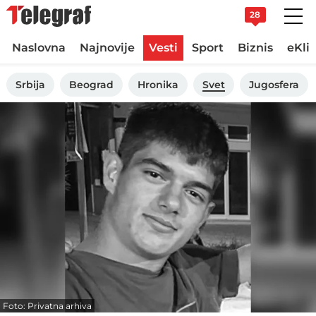
28
Naslovna
Najnovije
Vesti
Sport
Biznis
eKli
Srbija
Beograd
Hronika
Svet
Jugosfera
Foto: Privatna arhiva