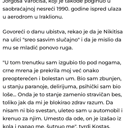
Jorgosa Varocisa, koji je takođe poginuo u
saobraćajnoj nesreći 1990. godine ispred ulaza
u aerodrom u Iraklionu.
Govoreći o danu ubistva, rekao je da je Nikitisa
na ulici "sreo sasvim slučajno" i da je mislio da
mu se mladić ponovo ruga.
"U tom trenutku sam izgubio tlo pod nogama,
crne mrena je prekrila moj već onako
preopterećen i bolestan um. Bio sam zbunjen,
u stanju paranoje, delirijuma, psihički sam bio
loše... Onda je to stanje zamenio stravičan bes,
toliko jak da mi je blokirao zdrav razum. Da
nisam ni bio svestan, uleteo sam u automobil i
krenuo za njim. Umesto da ode, on je izašao iz
kola i napao me, šutnuo me", tvrdi Kostas.