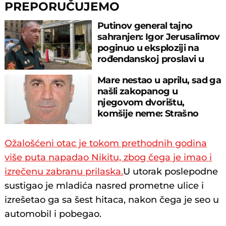
PREPORUČUJEMO
Putinov general tajno
sahranjen: Igor Jerusalimov
poginuo u eksploziji na
rođendanskoj proslavi u
Moskvi
Mare nestao u aprilu, sad ga
našli zakopanog u
njegovom dvorištu,
komšije neme: Strašno
otkriće u Botošanima
Ožalošćeni otac je tokom prethodnih godina
više puta napadao Nikitu, zbog čega je imao i
izrečenu zabranu prilaska.
U utorak poslepodne
sustigao je mladića nasred prometne ulice i
izrešetao ga sa šest hitaca, nakon čega je seo u
automobil i pobegao.