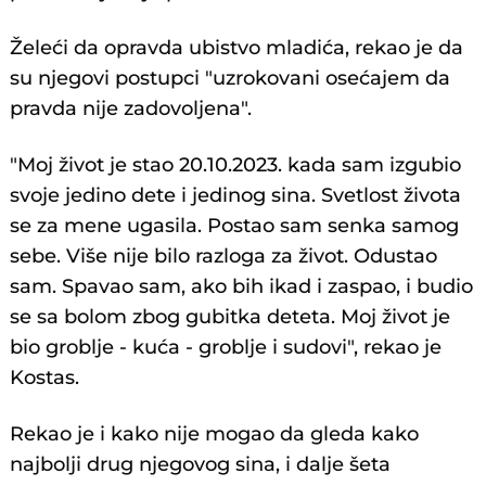
Želeći da opravda ubistvo mladića, rekao je da
su njegovi postupci "uzrokovani osećajem da
pravda nije zadovoljena".
"Moj život je stao 20.10.2023. kada sam izgubio
svoje jedino dete i jedinog sina. Svetlost života
se za mene ugasila. Postao sam senka samog
sebe. Više nije bilo razloga za život. Odustao
sam. Spavao sam, ako bih ikad i zaspao, i budio
se sa bolom zbog gubitka deteta. Moj život je
bio groblje - kuća - groblje i sudovi", rekao je
Kostas.
Rekao je i kako nije mogao da gleda kako
najbolji drug njegovog sina, i dalje šeta