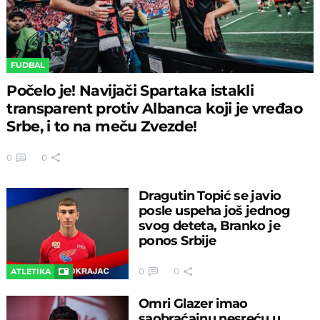
FUDBAL
Počelo je! Navijači Spartaka istakli
transparent protiv Albanca koji je vređao
Srbe, i to na meču Zvezde!
0
0
Dragutin Topić se javio
posle uspeha još jednog
svog deteta, Branko je
ponos Srbije
0
0
ATLETIKA
Omri Glazer imao
saobraćajnu nesreću u