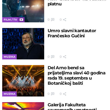
platnu
0
0
FILM / TV
Umro slavni kantautor
Frančesko Gučini
0
0
MUZIKA
Del Arno bend sa
prijateljima slavi 40 godina
rada 19. septembra u
Botaničkoj bašti
0
0
MUZIKA
Galerija Fakulteta
savremenih umetnosti