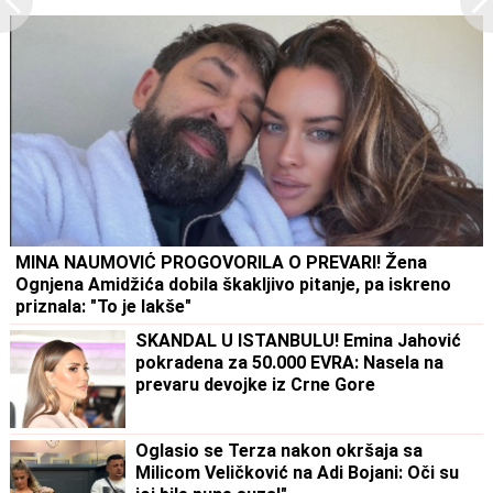
MINA NAUMOVIĆ PROGOVORILA O PREVARI! Žena
Ognjena Amidžića dobila škakljivo pitanje, pa iskreno
priznala: "To je lakše"
SKANDAL U ISTANBULU! Emina Jahović
pokradena za 50.000 EVRA: Nasela na
prevaru devojke iz Crne Gore
Oglasio se Terza nakon okršaja sa
Milicom Veličković na Adi Bojani: Oči su