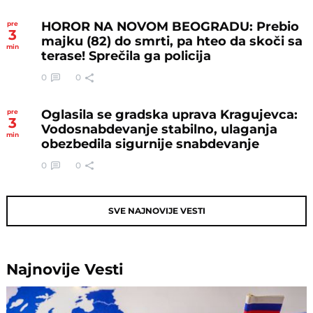
HOROR NA NOVOM BEOGRADU: Prebio
pre
3
majku (82) do smrti, pa hteo da skoči sa
min
terase! Sprečila ga policija
0
0
Oglasila se gradska uprava Kragujevca:
pre
3
Vodosnabdevanje stabilno, ulaganja
min
obezbedila sigurnije snabdevanje
0
0
SVE NAJNOVIJE VESTI
Najnovije
Vesti