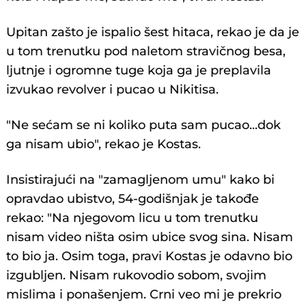
Upitan zašto je ispalio šest hitaca, rekao je da je
u tom trenutku pod naletom stravičnog besa,
ljutnje i ogromne tuge koja ga je preplavila
izvukao revolver i pucao u Nikitisa.
"Ne sećam se ni koliko puta sam pucao...dok
ga nisam ubio", rekao je Kostas.
Insistirajući na "zamagljenom umu" kako bi
opravdao ubistvo, 54-godišnjak je takođe
rekao: "Na njegovom licu u tom trenutku
nisam video ništa osim ubice svog sina. Nisam
to bio ja. Osim toga, pravi Kostas je odavno bio
izgubljen. Nisam rukovodio sobom, svojim
mislima i ponašenjem. Crni veo mi je prekrio