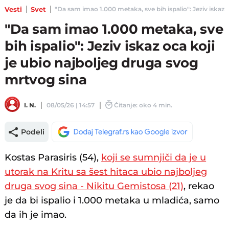
Vesti
Svet
"Da sam imao 1.000 metaka, sve bih ispalio": Jeziv iskaz o
"Da sam imao 1.000 metaka, sve
bih ispalio": Jeziv iskaz oca koji
je ubio najboljeg druga svog
mrtvog sina
I. N.
08/05/26 | 14:57
Čitanje: oko 4 min.
Podeli
Kostas Parasiris (54),
koji se sumnjiči da je u
utorak na Kritu sa šest hitaca ubio najboljeg
druga svog sina - Nikitu Gemistosa (21)
, rekao
je da bi ispalio i 1.000 metaka u mladića, samo
da ih je imao.