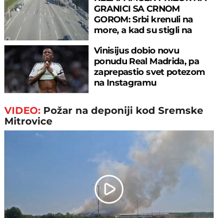
GRANICI SA CRNOM
GOROM: Srbi krenuli na
more, a kad su stigli na
prelaz, ostali u šoku!
Vinisijus dobio novu
ponudu Real Madrida, pa
zaprepastio svet potezom
na Instagramu
VIDEO:
Požar na deponiji kod Sremske
Mitrovice
Play