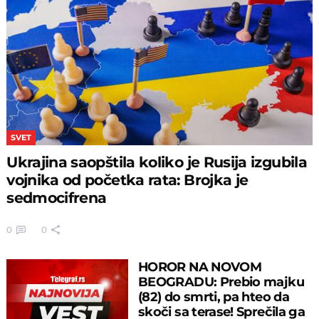
SVET
Ukrajina saopštila koliko je Rusija izgubila
vojnika od početka rata: Brojka je
sedmocifrena
0
0
HOROR NA NOVOM
BEOGRADU: Prebio majku
(82) do smrti, pa hteo da
skoči sa terase! Sprečila ga