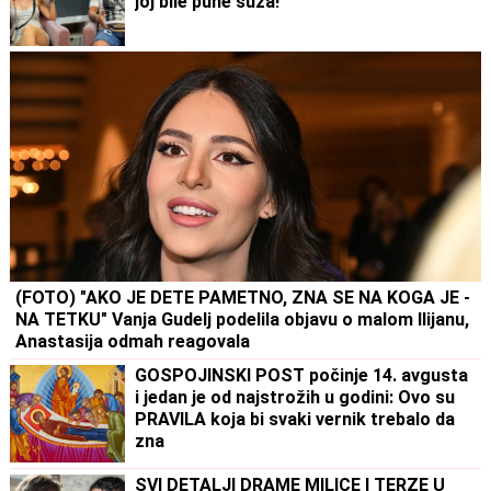
joj bile pune suza!"
(FOTO) "AKO JE DETE PAMETNO, ZNA SE NA KOGA JE -
NA TETKU" Vanja Gudelj podelila objavu o malom Ilijanu,
Anastasija odmah reagovala
GOSPOJINSKI POST počinje 14. avgusta
i jedan je od najstrožih u godini: Ovo su
PRAVILA koja bi svaki vernik trebalo da
zna
SVI DETALJI DRAME MILICE I TERZE U