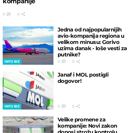
kompanije
0
0
Jedna od najpopularnijih
avio-kompanija regiona u
velikom minusu: Gorivo
uzima danak - loše vesti za
putnike?
0
0
INFO BIZ
Janaf i MOL postigli
dogovor!
0
0
INFO BIZ
Velike promene za
kompanije: Novi zakon
donosi strožu kontrolu