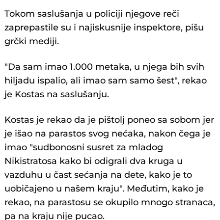
Tokom saslušanja u policiji njegove reči
zaprepastile su i najiskusnije inspektore, pišu
grčki mediji.
"Da sam imao 1.000 metaka, u njega bih svih
hiljadu ispalio, ali imao sam samo šest", rekao
je Kostas na saslušanju.
Kostas je rekao da je pištolj poneo sa sobom jer
je išao na parastos svog nećaka, nakon čega je
imao "sudbonosni susret za mladog
Nikistratosa kako bi odigrali dva kruga u
vazduhu u čast sećanja na dete, kako je to
uobičajeno u našem kraju". Međutim, kako je
rekao, na parastosu se okupilo mnogo stranaca,
pa na kraju nije pucao.