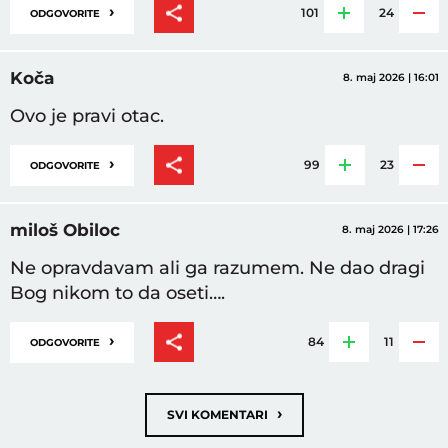
›
101
24
ODGOVORITE
Koča
8. maj 2026 | 16:01
Ovo je pravi otac.
›
99
23
ODGOVORITE
miloš Obiloc
8. maj 2026 | 17:26
Ne opravdavam ali ga razumem. Ne dao dragi
Bog nikom to da oseti….
›
84
11
ODGOVORITE
›
SVI KOMENTARI