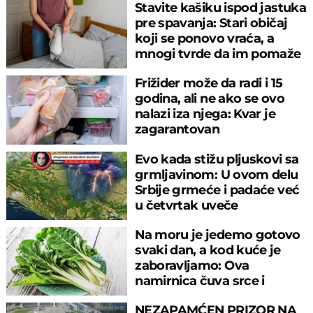
Stavite kašiku ispod jastuka
pre spavanja: Stari običaj
koji se ponovo vraća, a
mnogi tvrde da im pomaže
Frižider može da radi i 15
godina, ali ne ako se ovo
nalazi iza njega: Kvar je
zagarantovan
Evo kada stižu pljuskovi sa
grmljavinom: U ovom delu
Srbije grmeće i padaće već
u četvrtak uveče
Na moru je jedemo gotovo
svaki dan, a kod kuće je
zaboravljamo: Ova
namirnica čuva srce i
reguliše šećer
NEZAPAMĆEN PRIZOR NA