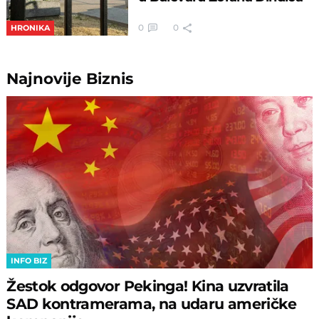
0
0
HRONIKA
Najnovije
Biznis
INFO BIZ
Žestok odgovor Pekinga! Kina uzvratila
SAD kontramerama, na udaru američke