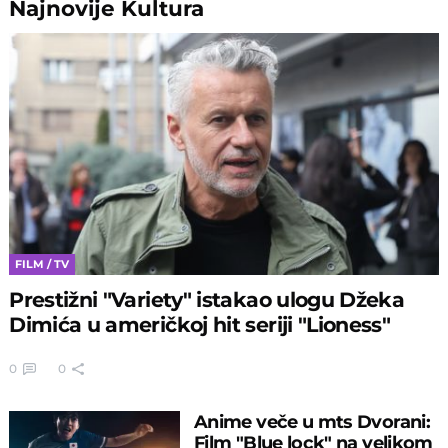
Najnovije
Kultura
FILM / TV
Prestižni "Variety" istakao ulogu Džeka
Dimića u američkoj hit seriji "Lioness"
0
0
Anime veče u mts Dvorani:
Film "Blue lock" na velikom