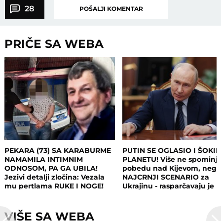
28
POŠALJI KOMENTAR
PRIČE SA WEBA
PEKARA (73) SA KARABURME
PUTIN SE OGLASIO I ŠOKI
NAMAMILA INTIMNIM
PLANETU! Više ne spominj
ODNOSOM, PA GA UBILA!
pobedu nad Kijevom, neg
Jezivi detalji zločina: Vezala
NAJCRNJI SCENARIO za
mu pertlama RUKE I NOGE!
Ukrajinu - rasparčavaju je 
tri dela?!
VIŠE SA WEBA