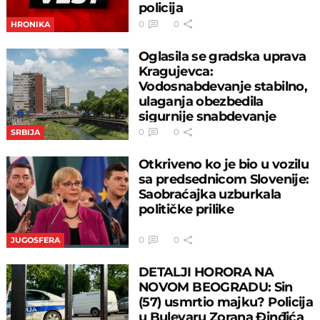
policija
0
0
HRONIKA
Oglasila se gradska uprava
Kragujevca:
Vodosnabdevanje stabilno,
ulaganja obezbedila
sigurnije snabdevanje
0
0
SRBIJA
Otkriveno ko je bio u vozilu
sa predsednicom Slovenije:
Saobraćajka uzburkala
političke prilike
0
0
JUGOSFERA
DETALJI HORORA NA
NOVOM BEOGRADU: Sin
(57) usmrtio majku? Policija
u Bulevaru Zorana Đinđića