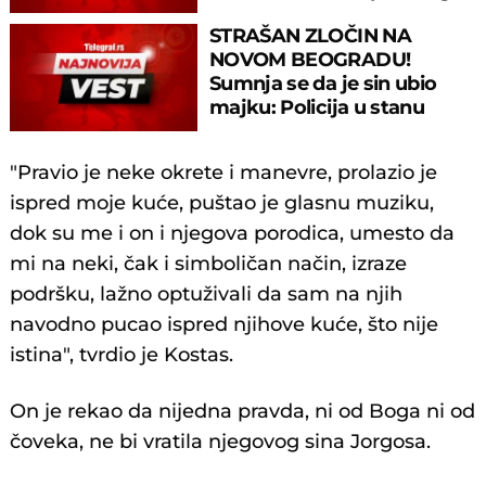
policija
STRAŠAN ZLOČIN NA
NOVOM BEOGRADU!
Sumnja se da je sin ubio
majku: Policija u stanu
zatekla užas
"Pravio je neke okrete i manevre, prolazio je
ispred moje kuće, puštao je glasnu muziku,
dok su me i on i njegova porodica, umesto da
mi na neki, čak i simboličan način, izraze
podršku, lažno optuživali da sam na njih
navodno pucao ispred njihove kuće, što nije
istina", tvrdio je Kostas.
On je rekao da nijedna pravda, ni od Boga ni od
čoveka, ne bi vratila njegovog sina Jorgosa.