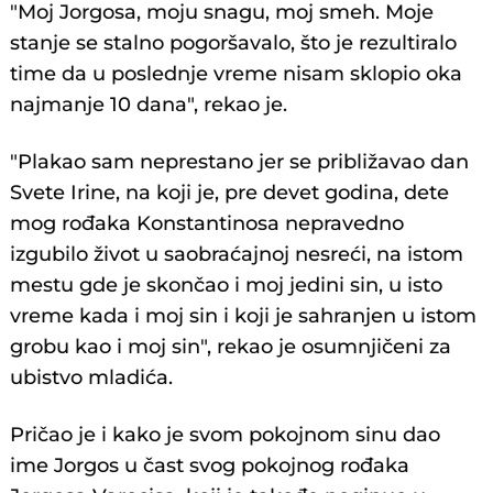
"Moj Jorgosa, moju snagu, moj smeh. Moje
stanje se stalno pogoršavalo, što je rezultiralo
time da u poslednje vreme nisam sklopio oka
najmanje 10 dana", rekao je.
"Plakao sam neprestano jer se približavao dan
Svete Irine, na koji je, pre devet godina, dete
mog rođaka Konstantinosa nepravedno
izgubilo život u saobraćajnoj nesreći, na istom
mestu gde je skončao i moj jedini sin, u isto
vreme kada i moj sin i koji je sahranjen u istom
grobu kao i moj sin", rekao je osumnjičeni za
ubistvo mladića.
Pričao je i kako je svom pokojnom sinu dao
ime Jorgos u čast svog pokojnog rođaka