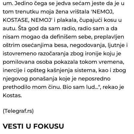
um. Jedino čega se jedva sećam jeste da je u
tom trenutku moja žena vrištala 'NEMOJ,
KOSTASE, NEMOJ' i plakala, čupajući kosu u
autu. Šta god da sam radio, radio sam a da
nisam mogao da definišem sebe, preplavljen
oštrim osećanjima besa, negodovanja, ljutnje i
istovremeno razočaranja zbog ironije koju je
pomilovana osoba pokazala tokom vremena,
inercije i opšteg kašnjenja sistema, kao i zbog
njegovog ponašanja koje je neposredno
prethodilo mom činu. Bio sam lud...", rekao je
Kostas.
(Telegraf.rs)
VESTI U FOKUSU