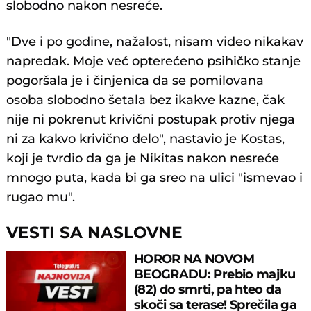
slobodno nakon nesreće.
"Dve i po godine, nažalost, nisam video nikakav
napredak. Moje već opterećeno psihičko stanje
pogoršala je i činjenica da se pomilovana
osoba slobodno šetala bez ikakve kazne, čak
nije ni pokrenut krivični postupak protiv njega
ni za kakvo krivično delo", nastavio je Kostas,
koji je tvrdio da ga je Nikitas nakon nesreće
mnogo puta, kada bi ga sreo na ulici "ismevao i
rugao mu".
VESTI SA NASLOVNE
HOROR NA NOVOM
BEOGRADU: Prebio majku
(82) do smrti, pa hteo da
skoči sa terase! Sprečila ga