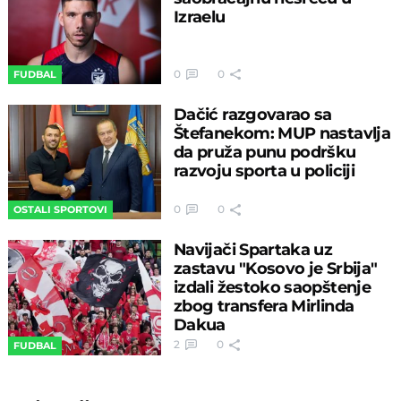
Izraelu
0
0
FUDBAL
Dačić razgovarao sa
Štefanekom: MUP nastavlja
da pruža punu podršku
razvoju sporta u policiji
0
0
OSTALI SPORTOVI
Navijači Spartaka uz
zastavu "Kosovo je Srbija"
izdali žestoko saopštenje
zbog transfera Mirlinda
Dakua
2
0
FUDBAL