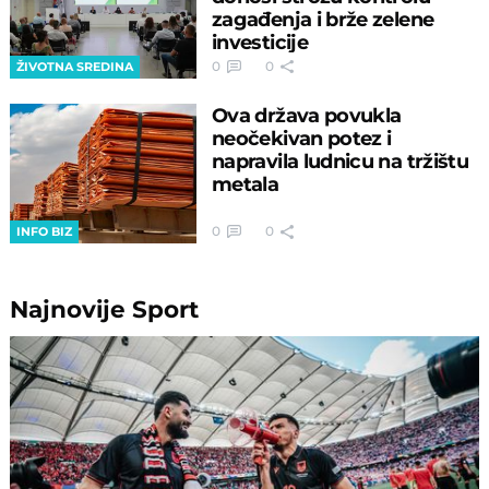
zagađenja i brže zelene
investicije
0
0
ŽIVOTNA SREDINA
Ova država povukla
neočekivan potez i
napravila ludnicu na tržištu
metala
0
0
INFO BIZ
Najnovije
Sport