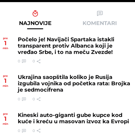
NAJNOVIJE
KOMENTARI
Počelo je! Navijači Spartaka istakli
pre
1
transparent protiv Albanca koji je
min
vređao Srbe, i to na meču Zvezde!
0
0
Ukrajina saopštila koliko je Rusija
pre
1
izgubila vojnika od početka rata: Brojka
min
je sedmocifrena
0
0
Kineski auto-giganti gube kupce kod
pre
1
kuće i kreću u masovan izvoz ka Evropi
min
0
0