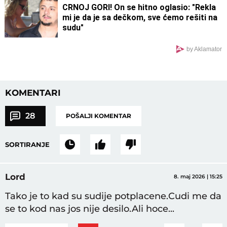
CRNOJ GORI! On se hitno oglasio: "Rekla
mi je da je sa dečkom, sve ćemo rešiti na
sudu"
by Aklamator
KOMENTARI
28
POŠALJI KOMENTAR
SORTIRANJE
Lord
8. maj 2026 | 15:25
Tako je to kad su sudije potplacene.Cudi me da
se to kod nas jos nije desilo.Ali hoce...