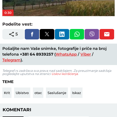
Video
0:30
Podelite vest:
5
Pošaljite nam Vaše snimke, fotografije i priče na broj
telefona
+381 64 8939257
(
WhatsApp
/
Viber
/
Telegram
).
Telegraf.rs zadržava sva prava nad sadržajem. Za preuzimanje sadržaja
pogledajte uputstva na stranici
Uslovi korišćenja
.
TEME
Krit
Ubistvo
otac
Saslušanje
Iskaz
KOMENTARI