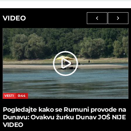
VIDEO
VESTI
0:44
Pogledajte kako se Rumuni provode na
Dunavu: Ovakvu žurku Dunav JOŠ NIJE
VIDEO