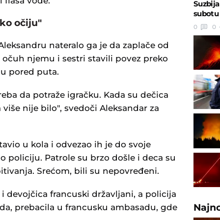
 flaša vode.
Suzbij
subotu 
ko očiju"
0
0
 Aleksandru nateralo ga je da zaplače od
 očuh njemu i sestri stavili povez preko
mu pored puta.
treba da potraže igračku. Kada su dečica
više nije bilo", svedoči Aleksandar za
vio u kola i odvezao ih je do svoje
 policiju. Patrole su brzo došle i deca su
itivanja. Srećom, bili su nepovređeni.
 devojčica francuski državljani, a policija
Najn
leda, prebacila u francusku ambasadu, gde