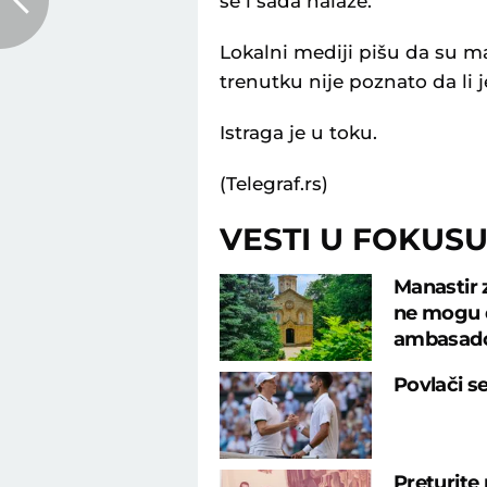
se i sada nalaze.
Lokalni mediji pišu da su ma
trenutku nije poznato da li j
Istraga je u toku.
(Telegraf.rs)
VESTI U FOKUS
Manastir 
ne mogu d
ambasad
Povlači s
Preturite