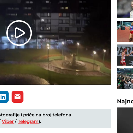
Play
Video
Najn
ografije i priče na broj telefona
/
Viber
/
Telegram
).