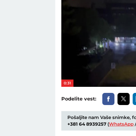
0:31
Podelite vest:
Pošaljite nam Vaše snimke, fot
+381 64 8939257
(
WhatsApp