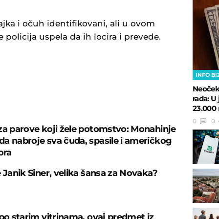
jka i očuh identifikovani, ali u ovom
e policija uspela da ih locira i prevede.
INFO BI
Neočeki
rada: 
U
23.000 
0
0
za parove koji žele potomstvo: Monahinje
a nabroje sva čuda, spasile i američkog
ora
e Janik Siner, velika šansa za Novaka?
 po starim vitrinama, ovaj predmet iz