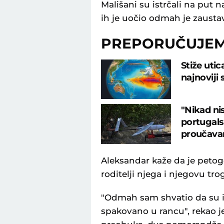
Mališani su istrčali na put 
ih je uočio odmah je zaustavi
PREPORUČUJE
Stiže uti
najnoviji
"Nikad nis
portugalsk
proučava
Aleksandar kaže da je peto
roditelji njega i njegovu tro
"Odmah sam shvatio da su ih
spakovano u rancu", rekao j