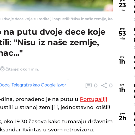
pre
23
min
dvoje dece koje su roditelji napustili: "Nisu iz naše zemlje, kad sam video ran
pre
 na putu dvoje dece koje
53
min
ili: "Nisu iz naše zemlje,
ac..."
pre
1
h
Čitanje: oko 1 min.
0
0
pre
1
h
 godina, pronađeno je na putu u
Portugaliji
stili u stranoj zemlji i, jednostavno, otišli!
pre
2
h
, oko 19.30 časova kako tumaraju državnim
eksandar Kvintas u svom retrovizoru.