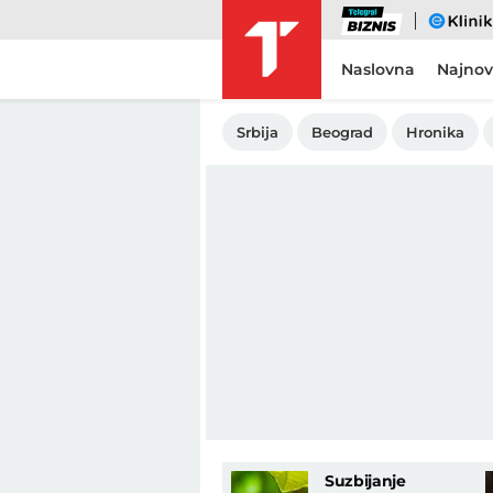
Biznis
eKlinika
Naslovna
Najnov
Srbija
Beograd
Hronika
Suzbijanje