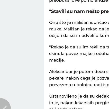
preobuka, dve pomorandže i
"Stavili su nam nešto pre
Ono što je mališan ispričao
muke. Mališan je rekao da je
očiju i da su ih odveli u šu
"Rekao je da su im rekli da 
skinula povez majke i očuha 
medije.
Aleksandar je potom decu sta
pekare, nakon čega je pozvao
prevezena u bolnicu radi isp
Ustanovljeno je da su dečak i
ih je, nakon lekarskih preg