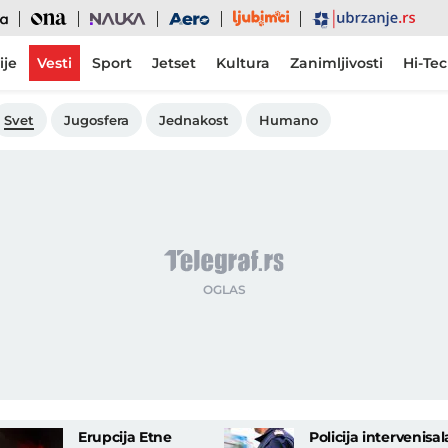
Ljubimci
Ona
Nauka
Aero
Ubrzanje
ije
Vesti
Sport
Jetset
Kultura
Zanimljivosti
Hi-Te
Svet
Jugosfera
Jednakost
Humano
Erupcija Etne
Policija intervenisal