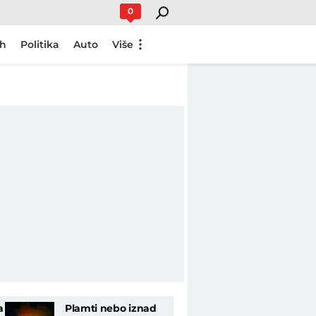
0
ch
Politika
Auto
Više
a
Plamti nebo iznad