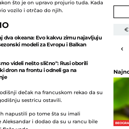
nakon što je on upravo projurio tuda. Kada
o vozilo i otrčao do njih.
MO
caj dva okeana: Evo kakvu zimu najavljuju
17
o
C
 sezonski modeli za Evropu i Balkan
Priština
mo videli nešto slično": Rusi oborili
i dron na frontu i odneli ga na
Najn
nje
godišnji dečak na francuskom rekao da su
godišnju sestricu ostavili.
 napustili po tome šta su imali
e Aleksandar i dodao da su u rancu bile
BEOGR