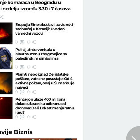
anje komaraca u Beogradu u
i nedelju između 3.30 i 7 časova
Erupcija Etne obustavila avionski
saobraćaj u Kataniji: Uvedeni
vanredni vozovi
0
0
Policija intervenisala u
Mauthauzenu zbog majice sa
palestinskim simbolima
0
0
Plamti nebo iznad Deliblatske
peščare, vatra ne posustaje: Od 4
aktivna požara, onaj u Šumarku je
najveći
0
0
Pentagon ulaže 400 miliona
dolara u lasersku odbranu od
dronova: Da li Lokast menja ratnu
igru?
0
0
ovije
Biznis