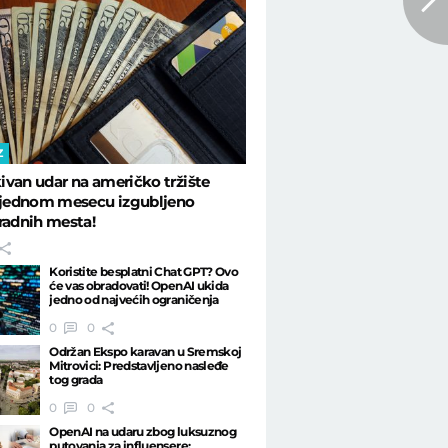
Z
van udar na američko tržište
U jednom mesecu izgubljeno
radnih mesta!
Koristite besplatni Chat GPT? Ovo
će vas obradovati! OpenAI ukida
jedno od najvećih ograničenja
0
0
Održan Ekspo karavan u Sremskoj
Mitrovici: Predstavljeno nasleđe
tog grada
0
0
OpenAI na udaru zbog luksuznog
putovanja za influensere: