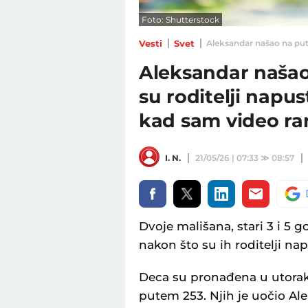
Foto: Shutterstock
Vesti
Svet
Aleksandar našao na putu 
Aleksandar našao
su roditelji napust
kad sam video ran
I. N.
21/05/26 | 07:33
≫
08:57
Dvoje mališana, stari 3 i 5
nakon što su ih roditelji napu
Deca su pronađena u utorak
putem 253. Njih je uočio Al