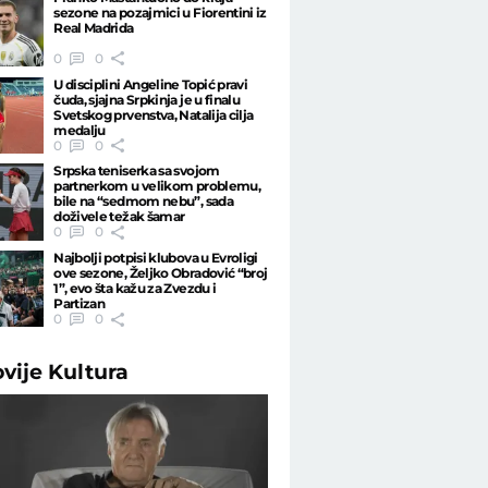
sezone na pozajmici u Fiorentini iz
Real Madrida
0
0
U disciplini Angeline Topić pravi
čuda, sjajna Srpkinja je u finalu
Svetskog prvenstva, Natalija cilja
medalju
0
0
Srpska teniserka sa svojom
partnerkom u velikom problemu,
bile na “sedmom nebu”, sada
doživele težak šamar
0
0
Najbolji potpisi klubova u Evroligi
ove sezone, Željko Obradović “broj
1”, evo šta kažu za Zvezdu i
Partizan
0
0
ovije
Kultura