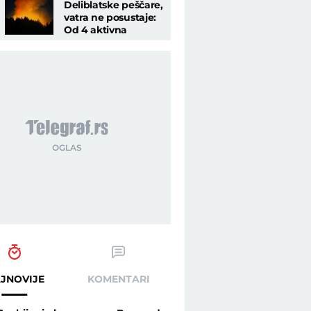
Deliblatske peščare,
vatra ne posustaje:
Od 4 aktivna
požara, onaj u
Šumarku je najveći
JNOVIJE
KOMENTARI