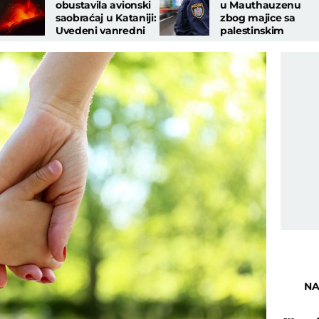
obustavila avionski
u Mauthauzenu
saobraćaj u Kataniji:
zbog majice sa
Uvedeni vanredni
palestinskim
vozovi
simbolima
NA