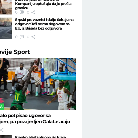
Kompaniju optužuju da je prešla
granicu
0
0
Srpski prevoznici i dalje čekaju na
odgovor: Još nema dogovora sa
EU, iz Brisela bez odgovora
0
0
ovije
Sport
KA
alo potpisao ugovor sa
jom, pa pozajmljen Galatasaraju
Franko Mastantuono do kraja