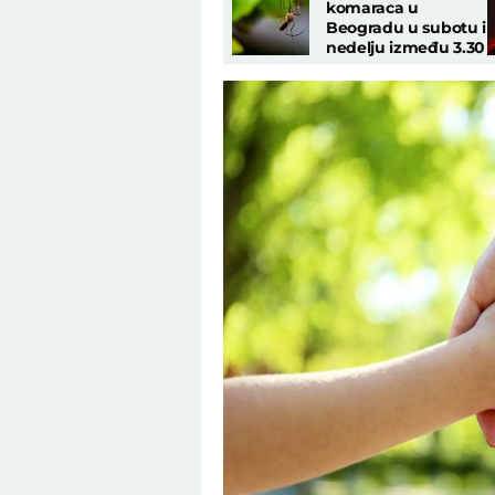
komaraca u
Beogradu u subotu i
nedelju između 3.30
i 7 časova