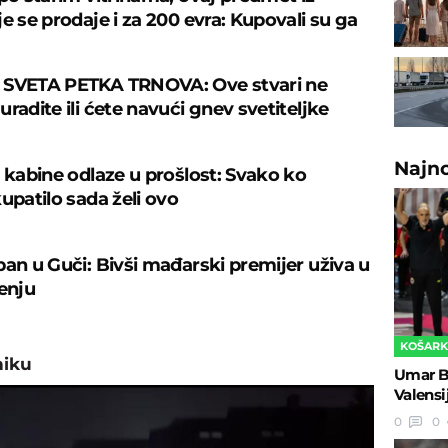
e se prodaje i za 200 evra: Kupovali su ga
 SVETA PETKA TRNOVA: Ove stvari ne
radite ili ćete navući gnev svetiteljke
Najn
š kabine odlaze u prošlost: Svako ko
upatilo sada želi ovo
ban u Guči: Bivši mađarski premijer uživa u
čenju
KOŠAR
niku
Umar B
Valensi
0
0