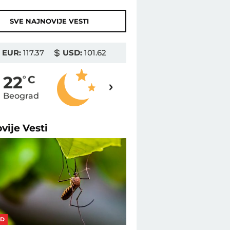
SVE NAJNOVIJE VESTI
EUR:
117.37
USD:
101.62
20
22
o
C
o
C
Beograd
Novi Sad
ovije
Vesti
AD