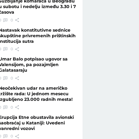
Suzbijanje komaraca u Beogradu
u subotu i nedelju između 3.30 i 7
časova
ac..." - Vesti - Telegraf.rs
0
0
Nastavak konstitutivne sednice
skupštine privremenih prištinskih
institucija sutra
0
0
Umar Balo potpisao ugovor sa
Valensijom, pa pozajmljen
Galatasaraju
0
0
Neočekivan udar na američko
tržište rada: U jednom mesecu
izgubljeno 23.000 radnih mesta!
0
0
Erupcija Etne obustavila avionski
saobraćaj u Kataniji: Uvedeni
vanredni vozovi
0
0