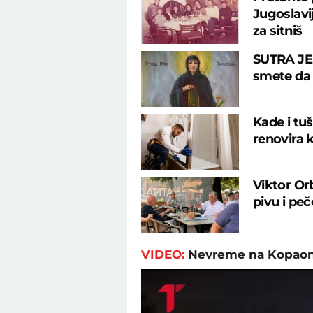
Jugoslavij
za sitniš
SUTRA JE
smete da u
Kade i tu
renovira k
Viktor Or
pivu i pe
VIDEO:
Nevreme na Kopao