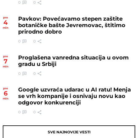
0
0
Pavkov: Povećavamo stepen zaštite
pre
4
botaničke bašte Jevremovac, štitimo
min
prirodno dobro
0
0
Proglašena vanredna situacija u ovom
pre
7
gradu u Srbiji
min
0
0
Google uzvraća udarac u AI ratu! Menja
pre
6
se vrh kompanije i osnivaju novu kao
min
odgovor konkurenciji
0
0
SVE NAJNOVIJE VESTI