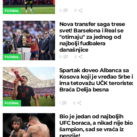
0
0
FUDBAL
Nova transfer saga trese
svet! Barselona i Real se
"otimaju" za jednog od
najbolji fudbalera
današnjice
0
0
FUDBAL
Spartak doveo Albanca sa
Kosova koji je vređao Srbe i
ima tetovažu UČK teroriste:
Braća Delija besna
1
0
FUDBAL
Bio je jedan od najboljih
UFC boraca, a nikad nije bio
šampion, sad se vraća iz
penzije!