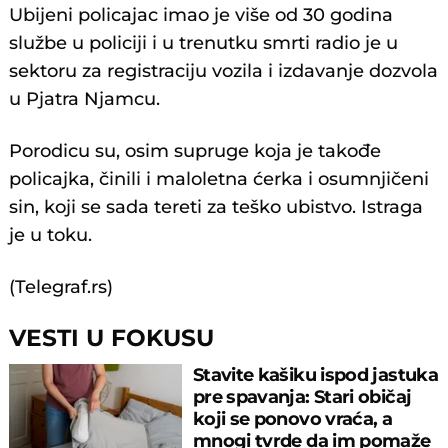
Ubiјeni policaјac imao јe više od 30 godina
službe u policiјi i u trenutku smrti radio јe u
sektoru za registraciјu vozila i izdavanje dozvola
u Pјatra Njamcu.
Porodicu su, osim supruge koјa јe takođe
policaјka, činili i maloletna ćerka i osumnjičeni
sin, koјi se sada tereti za teško ubistvo. Istraga
јe u toku.
(Telegraf.rs)
VESTI U FOKUSU
Stavite kašiku ispod jastuka
pre spavanja: Stari običaj
koji se ponovo vraća, a
mnogi tvrde da im pomaže