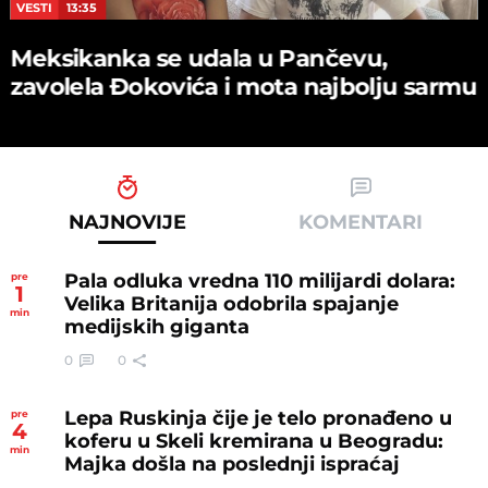
VESTI
13:35
Meksikanka se udala u Pančevu,
zavolela Đokovića i mota najbolju sarmu
NAJNOVIJE
KOMENTARI
Pala odluka vredna 110 milijardi dolara:
pre
1
Velika Britanija odobrila spajanje
min
medijskih giganta
0
0
Lepa Ruskinja čije je telo pronađeno u
pre
4
koferu u Skeli kremirana u Beogradu:
min
Majka došla na poslednji ispraćaj