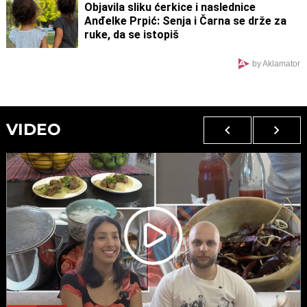
Objavila sliku ćerkice i naslednice
Anđelke Prpić: Senja i Čarna se drže za
ruke, da se istopiš
by Aklamator
VIDEO