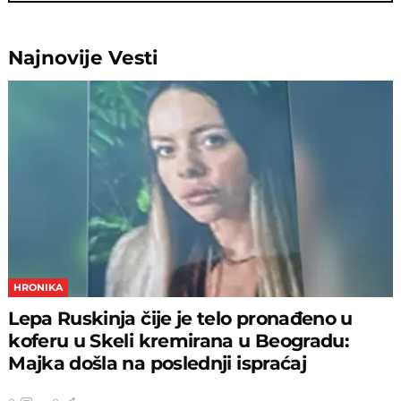
Najnovije
Vesti
HRONIKA
Lepa Ruskinja čije je telo pronađeno u
koferu u Skeli kremirana u Beogradu:
Majka došla na poslednji ispraćaj