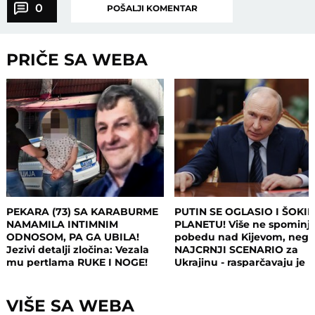
0
POŠALJI KOMENTAR
PRIČE SA WEBA
PEKARA (73) SA KARABURME
PUTIN SE OGLASIO I ŠOKI
NAMAMILA INTIMNIM
PLANETU! Više ne spominj
ODNOSOM, PA GA UBILA!
pobedu nad Kijevom, neg
Jezivi detalji zločina: Vezala
NAJCRNJI SCENARIO za
mu pertlama RUKE I NOGE!
Ukrajinu - rasparčavaju je 
tri dela?!
VIŠE SA WEBA