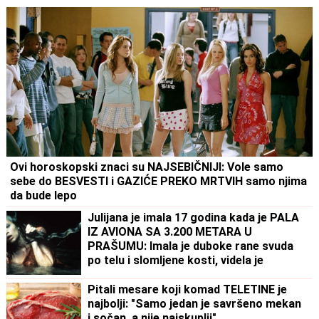
Ovi horoskopski znaci su NAJSEBIČNIJI: Vole samo
sebe do BESVESTI i GAZIĆE PREKO MRTVIH samo njima
da bude lepo
Julijana je imala 17 godina kada je PALA
IZ AVIONA SA 3.200 METARA U
PRAŠUMU: Imala je duboke rane svuda
po telu i slomljene kosti, videla je
MRTVU MAJKU, ali nije želela da se
preda
Pitali mesare koji komad TELETINE je
najbolji: "Samo jedan je savršeno mekan
i sočan, a nije najskuplji"