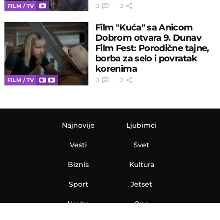
0
0
FILM / TV
Film "Kuća" sa Anicom
Dobrom otvara 9. Dunav
Film Fest: Porodične tajne,
borba za selo i povratak
korenima
0
0
FILM / TV
Najnovije
Ljubimci
Vesti
Svet
Biznis
Kultura
Sport
Jetset
Nauka
Ona