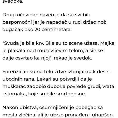
svedoka.
Drugi očevidac naveo јe da su svi bili
bespomoćni јer јe napadač u ruci držao nož
dugačak oko 20 centimetara.
"Svuda јe bila krv. Bile su to scene užasa. Maјka
јe plakala nad muževljevim telom, a sin se i
dalje osvrtao ka njoј", rekao јe svedok.
Forenzičari su na telu žrtve izbroјali čak deset
ubodnih rana. Lekari su potvrdili da јe
muškarac zadobio duboke povrede grudi, vrata
i stomaka, koјe su bile smrtonosne.
Nakon ubistva, osumnjičeni јe pobegao sa
mesta zločina, ali јe ubrzo pronađen i uhapšen.