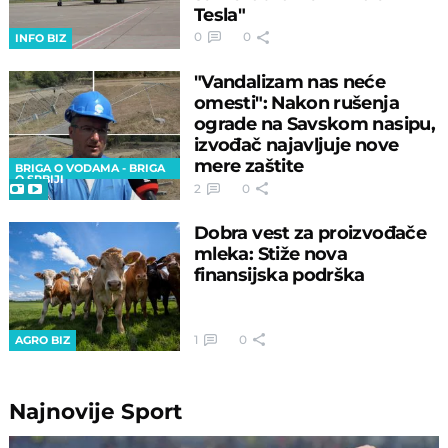
Tesla"
0
0
INFO BIZ
"Vandalizam nas neće
omesti": Nakon rušenja
ograde na Savskom nasipu,
izvođač najavljuje nove
mere zaštite
BRIGA O VODAMA - BRIGA
O SRBIJI
2
0
Dobra vest za proizvođače
mleka: Stiže nova
finansijska podrška
1
0
AGRO BIZ
Najnovije
Sport