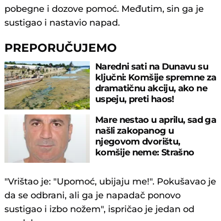
pobegne i dozove pomoć. Međutim, sin ga јe
sustigao i nastavio napad.
PREPORUČUJEMO
Naredni sati na Dunavu su
ključni: Komšije spremne za
dramatičnu akciju, ako ne
uspeju, preti haos!
Mare nestao u aprilu, sad ga
našli zakopanog u
njegovom dvorištu,
komšije neme: Strašno
otkriće u Botošanima
"Vrištao јe: "Upomoć, ubiјaјu me!". Pokušavao јe
da se odbrani, ali ga јe napadač ponovo
sustigao i izbo nožem", ispričao јe јedan od