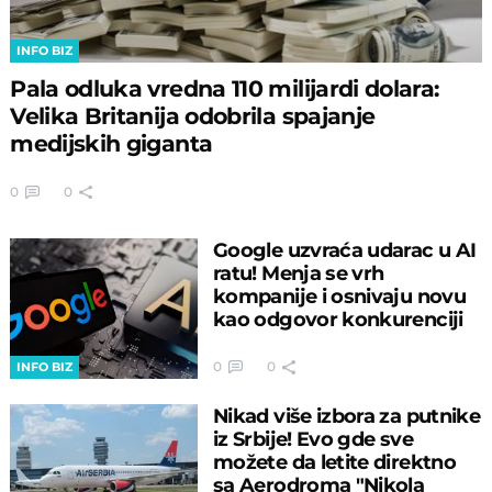
INFO BIZ
Pala odluka vredna 110 milijardi dolara:
Velika Britanija odobrila spajanje
medijskih giganta
0
0
Google uzvraća udarac u AI
ratu! Menja se vrh
kompanije i osnivaju novu
kao odgovor konkurenciji
0
0
INFO BIZ
Nikad više izbora za putnike
iz Srbije! Evo gde sve
možete da letite direktno
sa Aerodroma "Nikola