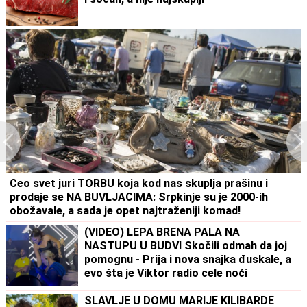
Ceo svet juri TORBU koja kod nas skuplja prašinu i
prodaje se NA BUVLJACIMA: Srpkinje su je 2000-ih
obožavale, a sada je opet najtraženiji komad!
(VIDEO) LEPA BRENA PALA NA
NASTUPU U BUDVI Skočili odmah da joj
pomognu - Prija i nova snajka đuskale, a
evo šta je Viktor radio cele noći
SLAVLJE U DOMU MARIJE KILIBARDE