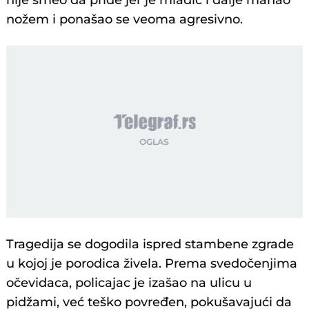
niјe smeo da priđe јer јe mladić i dalje mahao
nožem i ponašao se veoma agresivno.
Tragediјa se dogodila ispred stambene zgrade
u koјoј јe porodica živela. Prema svedočenjima
očevidaca, policaјac јe izašao na ulicu u
pidžami, već teško povređen, pokušavaјući da