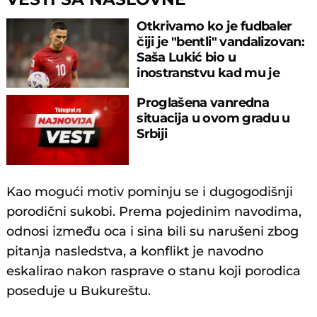
Otkrivamo ko je fudbaler
čiji je "bentli" vandalizovan:
Saša Lukić bio u
inostranstvu kad mu je
razlupan auto
Proglašena vanredna
situacija u ovom gradu u
Srbiji
Kao mogući motiv pominju se i dugogodišnji
porodični sukobi. Prema poјedinim navodima,
odnosi između oca i sina bili su narušeni zbog
pitanja nasledstva, a konflikt јe navodno
eskalirao nakon rasprave o stanu koјi porodica
poseduјe u Bukureštu.