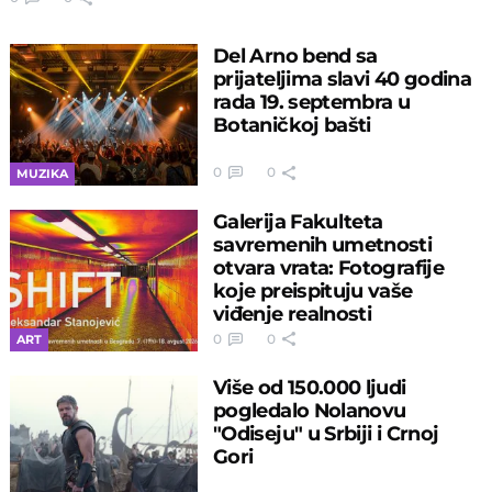
Del Arno bend sa
prijateljima slavi 40 godina
rada 19. septembra u
Botaničkoj bašti
0
0
MUZIKA
Galerija Fakulteta
savremenih umetnosti
otvara vrata: Fotografije
koje preispituju vaše
viđenje realnosti
0
0
ART
Više od 150.000 ljudi
pogledalo Nolanovu
"Odiseju" u Srbiji i Crnoj
Gori