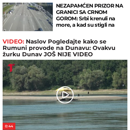
NEZAPAMĆEN PRIZOR NA
GRANICI SA CRNOM
GOROM: Srbi krenuli na
more, a kad su stigli na
prelaz, ostali u šoku!
VIDEO:
Naslov Pogledajte kako se
Rumuni provode na Dunavu: Ovakvu
žurku Dunav JOŠ NIJE VIDEO
Play
Video
0:44