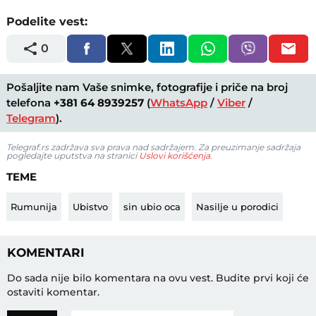
Podelite vest:
0
Pošaljite nam Vaše snimke, fotografije i priče na broj
telefona
+381 64 8939257
(
WhatsApp
/
Viber
/
Telegram
).
Telegraf.rs zadržava sva prava nad sadržajem. Za preuzimanje sadržaja
pogledajte uputstva na stranici
Uslovi korišćenja
.
TEME
Rumunija
Ubistvo
sin ubio oca
Nasilje u porodici
KOMENTARI
Do sada nije bilo komentara na ovu vest.
Budite prvi koji će
ostaviti komentar.