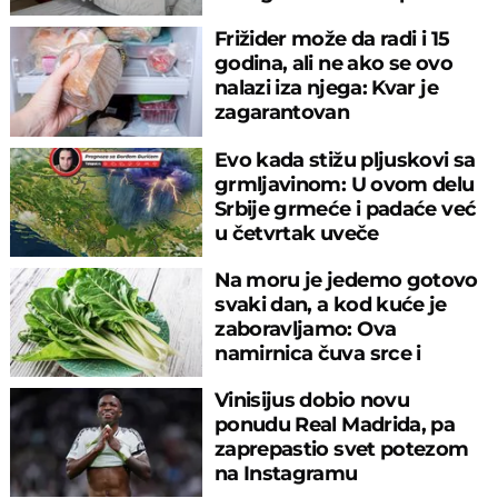
Frižider može da radi i 15
godina, ali ne ako se ovo
nalazi iza njega: Kvar je
zagarantovan
Evo kada stižu pljuskovi sa
grmljavinom: U ovom delu
Srbije grmeće i padaće već
u četvrtak uveče
Na moru je jedemo gotovo
svaki dan, a kod kuće je
zaboravljamo: Ova
namirnica čuva srce i
reguliše šećer
Vinisijus dobio novu
ponudu Real Madrida, pa
zaprepastio svet potezom
na Instagramu