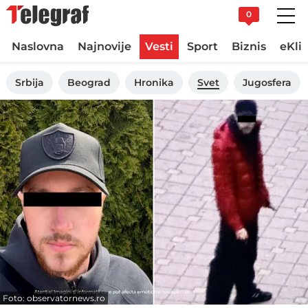
0
Naslovna
Najnovije
Vesti
Sport
Biznis
eKli
Srbija
Beograd
Hronika
Svet
Jugosfera
Foto: observatornews.ro