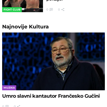
0
0
FIGHT CLUB
Najnovije
Kultura
MUZIKA
Umro slavni kantautor Frančesko Gučini
0
0