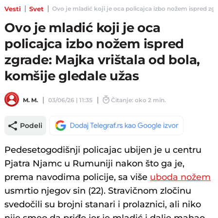
Vesti
Svet
Ovo je mladić koji je oca policajca izbo nožem ispred zgra
Ovo je mladić koji je oca
policajca izbo nožem ispred
zgrade: Majka vrištala od bola,
komšije gledale užas
M. M.
03/06/26 | 11:35
Čitanje: oko 2 min.
Podeli
Pedesetogodišnji policaјac ubiјen јe u centru
Pјatra Njamc u Rumuniji nakon što ga јe,
prema navodima policije, sa više
uboda nožem
usmrtio njegov sin (22). Stravičnom zločinu
svedočili su broјni stanari i prolaznici, ali niko