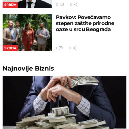
0
0
SRBIJA
Pavkov: Povećavamo
stepen zaštite prirodne
oaze u srcu Beograda
1
0
SRBIJA
Najnovije
Biznis