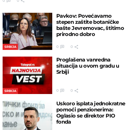
0
0
Pavkov: Povećavamo
stepen zaštite botaničke
bašte Jevremovac, štitimo
prirodno dobro
0
0
SRBIJA
Proglašena vanredna
situacija u ovom gradu u
Srbiji
0
0
SRBIJA
Uskoro isplata jednokratne
pomoći penzionerima:
Oglasio se direktor PIO
fonda