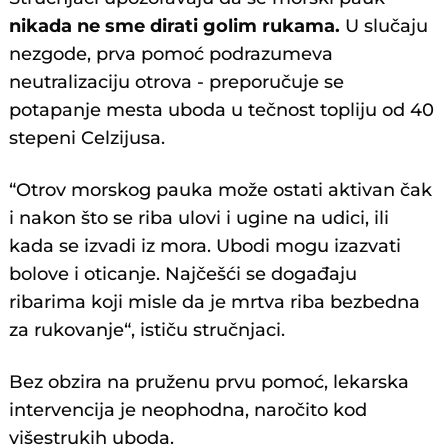
nikada ne sme dirati golim rukama.
U slučaju
nezgode, prva pomoć podrazumeva
neutralizaciju otrova - preporučuje se
potapanje mesta uboda u tečnost topliju od 40
stepeni Celzijusa.
“Otrov morskog pauka može ostati aktivan čak
i nakon što se riba ulovi i ugine na udici, ili
kada se izvadi iz mora. Ubodi mogu izazvati
bolove i oticanje. Najčešći se događaju
ribarima koji misle da je mrtva riba bezbedna
za rukovanje“, ističu stručnjaci.
Bez obzira na pruženu prvu pomoć, lekarska
intervencija je neophodna, naročito kod
višestrukih uboda.