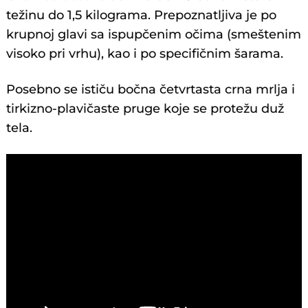
težinu do 1,5 kilograma. Prepoznatljiva je po
krupnoj glavi sa ispupčenim očima (smeštenim
visoko pri vrhu), kao i po specifičnim šarama.
Posebno se ističu bočna četvrtasta crna mrlja i
tirkizno-plavičaste pruge koje se protežu duž
tela.