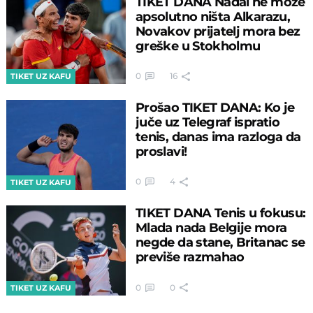
TIKET DANA Nadal ne može
apsolutno ništa Alkarazu,
Novakov prijatelj mora bez
greške u Stokholmu
0
16
TIKET UZ KAFU
Prošao TIKET DANA: Ko je
juče uz Telegraf ispratio
tenis, danas ima razloga da
proslavi!
0
4
TIKET UZ KAFU
TIKET DANA Tenis u fokusu:
Mlada nada Belgije mora
negde da stane, Britanac se
previše razmahao
0
0
TIKET UZ KAFU