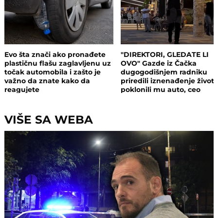
Evo šta znači ako pronađete
"DIREKTORI, GLEDATE LI
plastičnu flašu zaglavljenu uz
OVO" Gazde iz Čačka
točak automobila i zašto je
dugogodišnjem radniku
važno da znate kako da
priredili iznenađenje život 
reagujete
poklonili mu auto, ceo
restoran plakao (VIDEO)
VIŠE SA WEBA