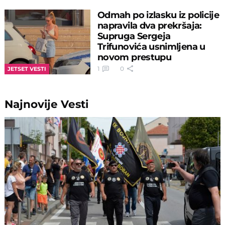
Odmah po izlasku iz policije
napravila dva prekršaja:
Supruga Sergeja
Trifunovića usnimljena u
novom prestupu
1
0
JETSET VESTI
Najnovije
Vesti