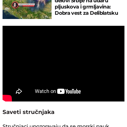
delovi Srbije na udaru
pljuskova i grmljavina:
Dobra vest za Deliblatsku
peščaru
Saveti stručnjaka
Stručnjaci upozoravaju da se morski pauk