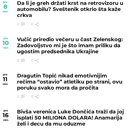
Da li je greh držati krst na retrovizoru u
pre
8
automobilu? Sveštenik otkrio šta kaže
min
crkva
0
0
Vučić priredio večeru u čast Zelenskog:
pre
10
Zadovoljstvo mi je što imam priliku da
min
ugostim predsednika Ukrajine
0
0
Dragutin Topić nikad emotivnijim
pre
11
rečima “ostavio” atletiku po strani, ovu
min
poruku svako mora da pročita
0
0
Bivša verenica Luke Dončića traži da joj
pre
16
isplati 50 MILIONA DOLARA! Anamarija
min
želi i decu da mu oduzme