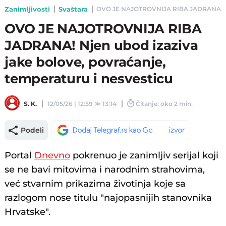
Zanimljivosti
Svaštara
OVO JE NAJOTROVNIJA RIBA JADRANA! Njen u
OVO JE NAJOTROVNIJA RIBA
JADRANA! Njen ubod izaziva
jake bolove, povraćanje,
temperaturu i nesvesticu
S. K.
12/05/26 | 12:59
≫
13:14
Čitanje: oko 2 min.
Podeli
Portal
Dnevno
pokrenuo je zanimljiv serijal koji
se ne bavi mitovima i narodnim strahovima,
već stvarnim prikazima životinja koje sa
razlogom nose titulu "najopasnijih stanovnika
Hrvatske".