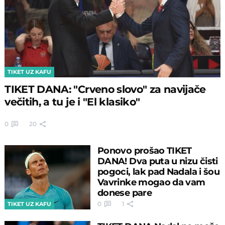
TIKET UZ KAFU
TIKET DANA: "Crveno slovo" za navijače
večitih, a tu je i "El klasiko"
0
20
Ponovo prošao TIKET
DANA! Dva puta u nizu čisti
pogoci, lak pad Nadala i šou
Vavrinke mogao da vam
donese pare
0
1
TIKET UZ KAFU