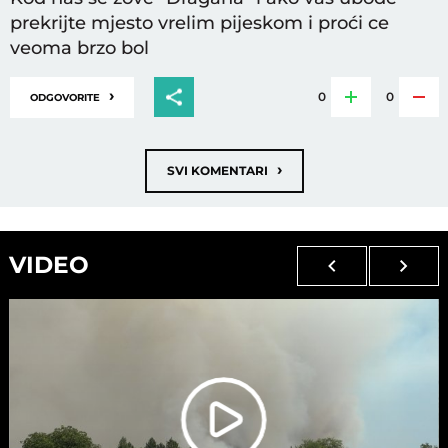
prekrijte mjesto vrelim pijeskom i proći ce
veoma brzo bol
›
0
0
ODGOVORITE
›
SVI KOMENTARI
VIDEO