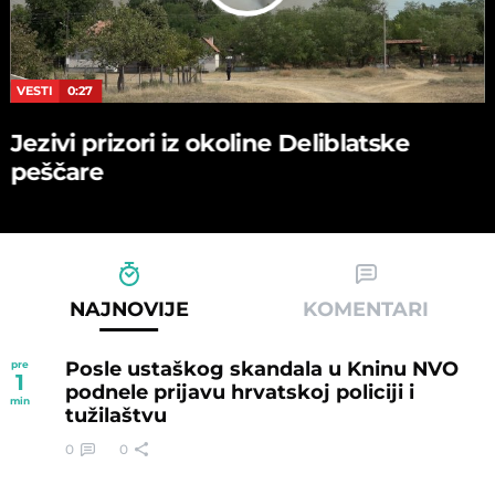
VESTI
0:27
Jezivi prizori iz okoline Deliblatske
peščare
NAJNOVIJE
KOMENTARI
Posle ustaškog skandala u Kninu NVO
pre
1
podnele prijavu hrvatskoj policiji i
min
tužilaštvu
0
0