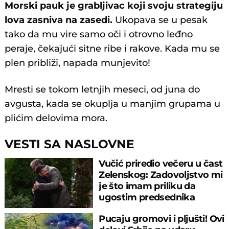
Morski pauk je grabljivac koji svoju strategiju
lova zasniva na zasedi.
Ukopava se u pesak
tako da mu vire samo oči i otrovno leđno
peraje, čekajući sitne ribe i rakove. Kada mu se
plen približi, napada munjevito!
Mresti se tokom letnjih meseci, od juna do
avgusta, kada se okuplja u manjim grupama u
plićim delovima mora.
VESTI SA NASLOVNE
Vučić priredio večeru u čast
Zelenskog: Zadovoljstvo mi
je što imam priliku da
ugostim predsednika
Ukrajine
Pucaju gromovi i pljušti! Ovi