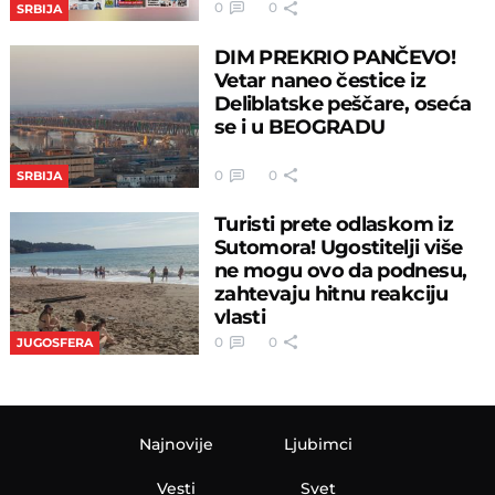
0
0
SRBIJA
DIM PREKRIO PANČEVO!
Vetar naneo čestice iz
Deliblatske peščare, oseća
se i u BEOGRADU
0
0
SRBIJA
Turisti prete odlaskom iz
Sutomora! Ugostitelji više
ne mogu ovo da podnesu,
zahtevaju hitnu reakciju
vlasti
0
0
JUGOSFERA
Najnovije
Ljubimci
Vesti
Svet