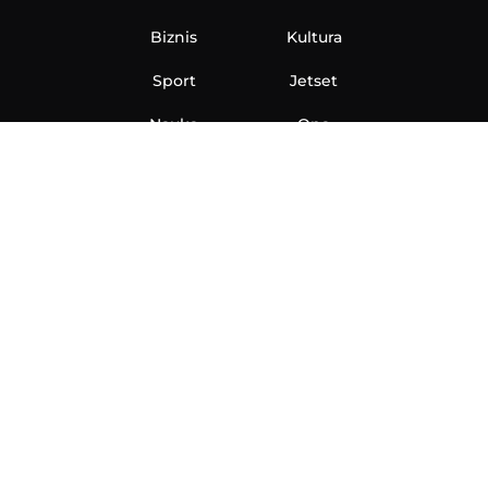
Biznis
Kultura
Sport
Jetset
Nauka
Ona
Aero
Zanimljivosti
eKlinika
Hi-Tech
Auto
Plantbased
Ubrzanje
Telegraf TV