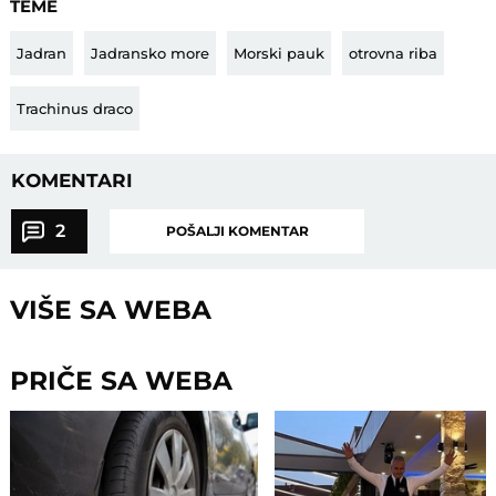
TEME
Jadran
Jadransko more
Morski pauk
otrovna riba
Trachinus draco
KOMENTARI
2
POŠALJI KOMENTAR
VIŠE SA WEBA
PRIČE SA WEBA