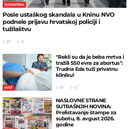
JUGOSFERA
Posle ustaškog skandala u Kninu NVO
podnele prijavu hrvatskoj policiji i
tužilaštvu
0
0
"Rekli su da je beba mrtva i
tražili 550 evra za abortus":
Trudna Eda tuži privatnu
kliniku!
0
0
SVET
NASLOVNE STRANE
SUTRAŠNJIH NOVINA:
Prelistavanje štampe za
subotu, 8. avgust 2026.
godine