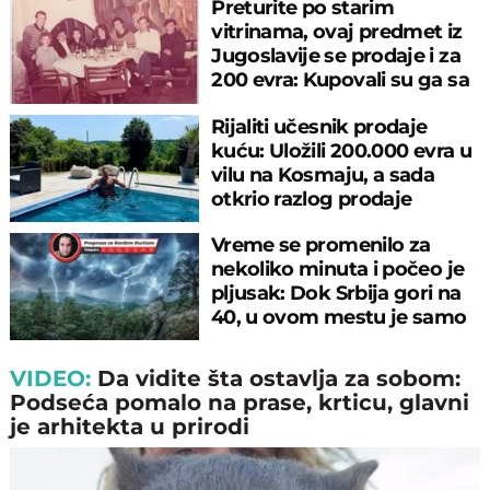
Preturite po starim
vitrinama, ovaj predmet iz
Jugoslavije se prodaje i za
200 evra: Kupovali su ga sa
sitniš
Rijaliti učesnik prodaje
kuću: Uložili 200.000 evra u
vilu na Kosmaju, a sada
otkrio razlog prodaje
Vreme se promenilo za
nekoliko minuta i počeo je
pljusak: Dok Srbija gori na
40, u ovom mestu je samo
17°C
VIDEO:
Da vidite šta ostavlja za sobom:
Podseća pomalo na prase, krticu, glavni
je arhitekta u prirodi