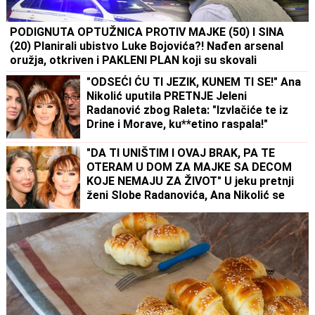
PODIGNUTA OPTUŽNICA PROTIV MAJKE (50) I SINA
(20) Planirali ubistvo Luke Bojovića?! Nađen arsenal
oružja, otkriven i PAKLENI PLAN koji su skovali
"ODSEĆI ĆU TI JEZIK, KUNEM TI SE!" Ana
Nikolić uputila PRETNJE Jeleni
Radanović zbog Raleta: "Izvlačiće te iz
Drine i Morave, ku**etino raspala!"
(VIDEO)
"DA TI UNIŠTIM I OVAJ BRAK, PA TE
OTERAM U DOM ZA MAJKE SA DECOM
KOJE NEMAJU ZA ŽIVOT" U jeku pretnji
ženi Slobe Radanovića, Ana Nikolić se
oglasila: "Ne govori ništa!"