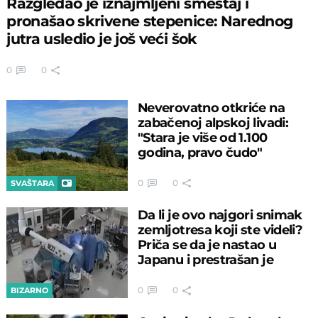
Razgledao je iznajmljeni smeštaj i
pronašao skrivene stepenice: Narednog
jutra usledio je još veći šok
0
0
Neverovatno otkriće na
zabačenoj alpskoj livadi:
"Stara je više od 1.100
godina, pravo čudo"
0
0
SVAŠTARA
Da li je ovo najgori snimak
zemljotresa koji ste videli?
Priča se da je nastao u
Japanu i prestrašan je
0
0
BIZARNO