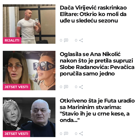
Dača Virijević raskrinkao
Elitare: Otkrio ko moli da
uđe u sledeću sezonu
0
0
RIJALITI
Oglasila se Ana Nikolić
nakon što je pretila supruzi
Slobe Radanovića: Pevačica
poručila samo jedno
0
0
JETSET VESTI
Otkriveno šta je Futa uradio
sa Marininim stvarima:
"Stavio ih je u crne kese, a
onda..."
0
0
JETSET VESTI