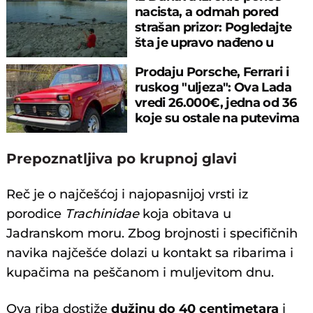
nacista, a odmah pored
strašan prizor: Pogledajte
šta je upravo nađeno u
rečnom blatu
Prodaju Porsche, Ferrari i
ruskog "uljeza": Ova Lada
vredi 26.000€, jedna od 36
koje su ostale na putevima
Prepoznatljiva po krupnoj glavi
Reč je o najčešćoj i najopasnijoj vrsti iz
porodice
Trachinidae
koja obitava u
Jadranskom moru. Zbog brojnosti i specifičnih
navika najčešće dolazi u kontakt sa ribarima i
kupačima na peščanom i muljevitom dnu.
Ova riba dostiže
dužinu do 40 centimetara
i