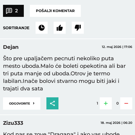
2
POŠALJI KOMENTAR
SORTIRANJE
Dejan
12. maj 2026 | 17:06
Što pre upaljačem pecnuti nekoliko puta
mesto uboda.Malo će boleti opekotina ali bar
tri puta manje od uboda.Otrov je termo
labilan.Inače bolovi stvarno mogu biti jaki i
trajati dva sata
›
1
0
ODGOVORITE
Zizu333
18. maj 2026 | 06:20
Kod nas se zove "Dragana" i ako vas ubode