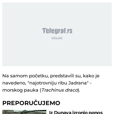
Na samom početku, predstavili su, kako je
navedeno, "najotrovniju ribu Jadrana" -
morskog pauka (
Trachinus draco
).
PREPORUČUJEMO
Iz Dunava izronio ponos