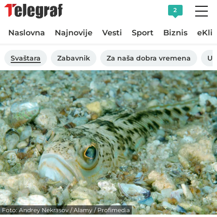
2
Naslovna
Najnovije
Vesti
Sport
Biznis
eKli
Svaštara
Zabavnik
Za naša dobra vremena
Uk
Foto: Andrey Nekrasov / Alamy / Profimedia