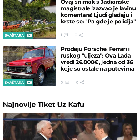
Ovaj snimak s Jadranske
magistrale izazvao je lavinu
komentara! Ljudi gledaju i
krste se: "Pa gde je policija"
1
0
SVAŠTARA
Prodaju Porsche, Ferrari i
ruskog "uljeza": Ova Lada
vredi 26.000€, jedna od 36
koje su ostale na putevima
0
0
SVAŠTARA
Najnovije
Tiket Uz Kafu