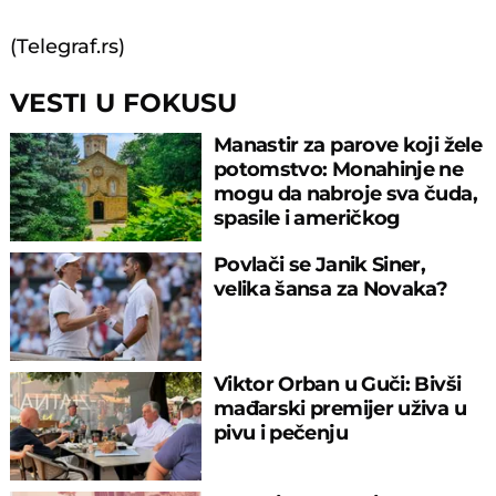
(Telegraf.rs)
VESTI U FOKUSU
Manastir za parove koji žele
potomstvo: Monahinje ne
mogu da nabroje sva čuda,
spasile i američkog
ambasadora
Povlači se Janik Siner,
velika šansa za Novaka?
Viktor Orban u Guči: Bivši
mađarski premijer uživa u
pivu i pečenju