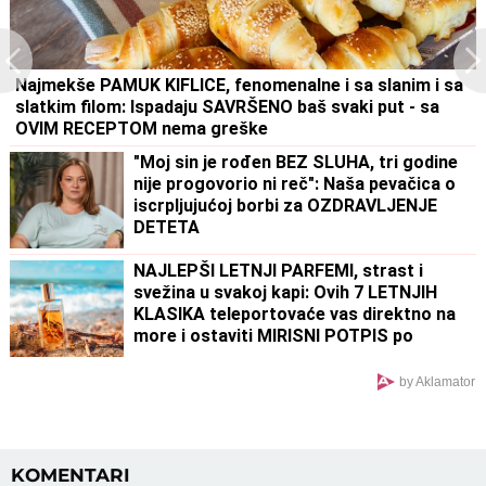
Najmekše PAMUK KIFLICE, fenomenalne i sa slanim i sa
slatkim filom: Ispadaju SAVRŠENO baš svaki put - sa
OVIM RECEPTOM nema greške
"Moj sin je rođen BEZ SLUHA, tri godine
nije progovorio ni reč": Naša pevačica o
iscrpljujućoj borbi za OZDRAVLJENJE
DETETA
NAJLEPŠI LETNJI PARFEMI, strast i
svežina u svakoj kapi: Ovih 7 LETNJIH
KLASIKA teleportovaće vas direktno na
more i ostaviti MIRISNI POTPIS po
kojem će vas svi pamtiti
by Aklamator
KOMENTARI