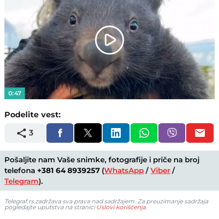
Play
Video
0:47
Podelite vest:
3
Pošaljite nam Vaše snimke, fotografije i priče na broj
telefona
+381 64 8939257
(
WhatsApp
/
Viber
/
Telegram
).
Telegraf.rs zadržava sva prava nad sadržajem. Za preuzimanje sadržaja
pogledajte uputstva na stranici
Uslovi korišćenja
.