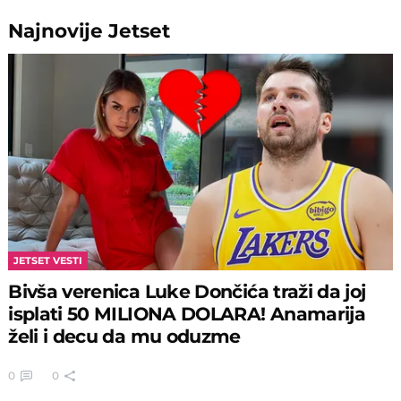
Najnovije
Jetset
JETSET VESTI
Bivša verenica Luke Dončića traži da joj
isplati 50 MILIONA DOLARA! Anamarija
želi i decu da mu oduzme
0
0