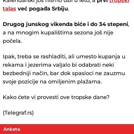
Kalendarski još nismo ušli u leto, a
prvi
tropski
talas
već pogađa Srbiju
.
Drugog junskog vikenda biće i do 34 stepeni
,
a na mnogim kupalištima sezona još nije
počela.
Ipak, treba se rashladiti, ali umesto kupanja u
rekama i jezerima valjalo bi odabrati neki
bezbedniji način, bar dok spasioci ne zauzmu
svoje pozicije na omiljenim plažama.
Kako ćete vi provesti ove tropske dane?
(Telegraf.rs)
Anketa