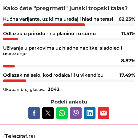
Kako ćete "pregrmeti" junski tropski talas?
Kućna varijanta, uz klima uređaj i hlad na terasi
62.23%
Odlazak u prirodu - na planinu i u šumu
11.41%
Uživanje u parkovima uz hladne napitke, sladoled i
osveženje
8.87%
Odlazak na selo, kod rođaka ili u vikendicu
17.49%
3042
Ukupan broj glasova:
Podeli anketu
(Telegraf.rs)