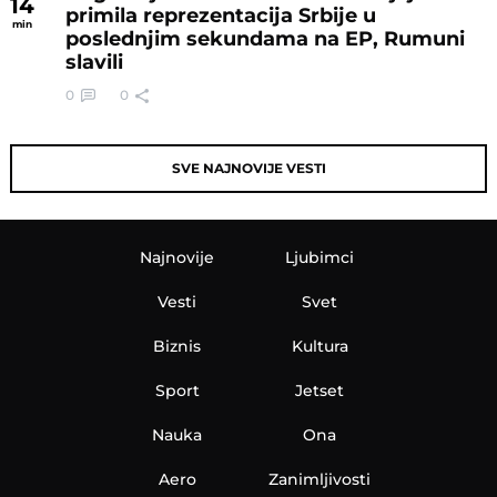
14
primila reprezentacija Srbije u
min
poslednjim sekundama na EP, Rumuni
slavili
0
0
SVE NAJNOVIJE VESTI
Najnovije
Ljubimci
Vesti
Svet
Biznis
Kultura
Sport
Jetset
Nauka
Ona
Aero
Zanimljivosti