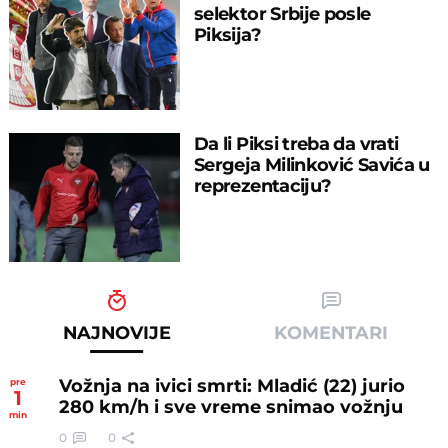
selektor Srbije posle
Piksija?
Da li Piksi treba da vrati
Sergeja Milinković Savića u
reprezentaciju?
NAJNOVIJE
KOMENTARI
Vožnja na ivici smrti: Mladić (22) jurio
pre
1
280 km/h i sve vreme snimao vožnju
min
0
0