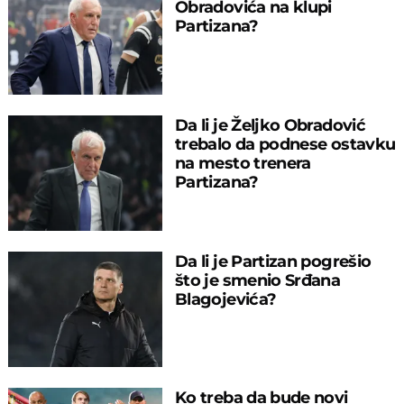
Obradovića na klupi
Partizana?
Da li je Željko Obradović
trebalo da podnese ostavku
na mesto trenera
Partizana?
Da li je Partizan pogrešio
što je smenio Srđana
Blagojevića?
Ko treba da bude novi