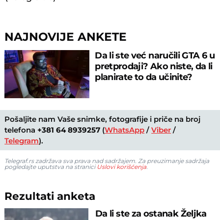
NAJNOVIJE ANKETE
Da li ste već naručili GTA 6 u
pretprodaji? Ako niste, da li
planirate to da učinite?
Pošaljite nam Vaše snimke, fotografije i priče na broj
telefona
+381 64 8939257
(
WhatsApp
/
Viber
/
Telegram
).
Telegraf.rs zadržava sva prava nad sadržajem. Za preuzimanje sadržaja
pogledajte uputstva na stranici
Uslovi korišćenja
.
Rezultati anketa
Da li ste za ostanak Željka