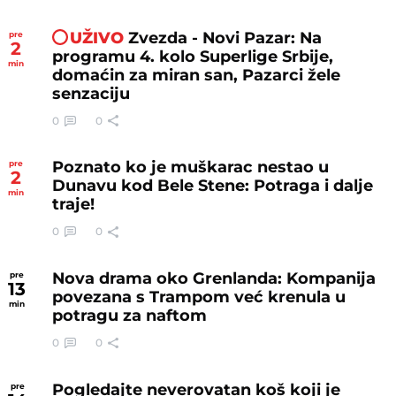
UŽIVO
Zvezda - Novi Pazar: Na
pre
2
programu 4. kolo Superlige Srbije,
min
domaćin za miran san, Pazarci žele
senzaciju
0
0
Poznato ko je muškarac nestao u
pre
2
Dunavu kod Bele Stene: Potraga i dalje
min
traje!
0
0
Nova drama oko Grenlanda: Kompanija
pre
13
povezana s Trampom već krenula u
min
potragu za naftom
0
0
Pogledajte neverovatan koš koji je
pre