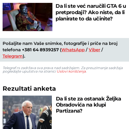
Da li ste već naručili GTA 6 u
pretprodaji? Ako niste, da li
planirate to da učinite?
Pošaljite nam Vaše snimke, fotografije i priče na broj
telefona
+381 64 8939257
(
WhatsApp
/
Viber
/
Telegram
).
Telegraf.rs zadržava sva prava nad sadržajem. Za preuzimanje sadržaja
pogledajte uputstva na stranici
Uslovi korišćenja
.
Rezultati anketa
Da li ste za ostanak Željka
Obradovića na klupi
Partizana?