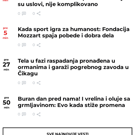
min
su uslovi, nije komplikovano
0
0
Kada sport igra za humanost: Fondacija
pre
5
Mozzart spaja pobede i dobra dela
min
0
0
Tela u fazi raspadanja pronađena u
pre
27
ormanima i garaži pogrebnog zavoda u
min
Čikagu
0
0
Buran dan pred nama! I vrelina i oluje sa
pre
50
grmljavinom: Evo kada stiže promena
min
0
0
SVE NAJNOVIJE VESTI