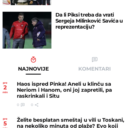
Da li Piksi treba da vrati
Sergeja Milinković Savića u
reprezentaciju?
NAJNOVIJE
KOMENTARI
Haos ispred Pinka! Aneli u klinču sa
pre
2
Neriom i Hanom, oni joj zapretili, pa
min
raskrinkali i Situ
0
0
Želite besplatan smeštaj u vili u Toskani,
pre
5
na nekoliko minuta od plaže? Evo koji