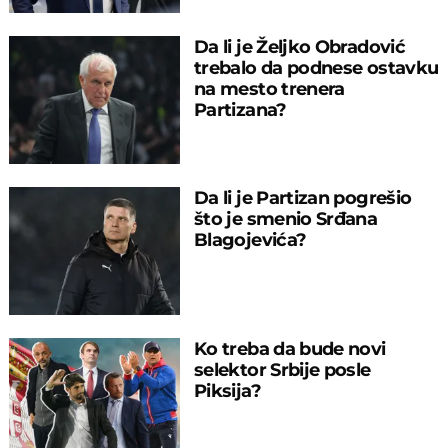
Da li je Željko Obradović
trebalo da podnese ostavku
na mesto trenera
Partizana?
Da li je Partizan pogrešio
što je smenio Srđana
Blagojevića?
Ko treba da bude novi
selektor Srbije posle
Piksija?