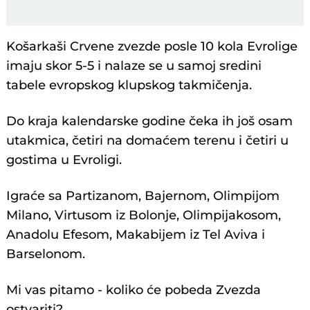
Košarkaši Crvene zvezde posle 10 kola Evrolige
imaju skor 5-5 i nalaze se u samoj sredini
tabele evropskog klupskog takmičenja.
Do kraja kalendarske godine čeka ih još osam
utakmica, četiri na domaćem terenu i četiri u
gostima u Evroligi.
Igraće sa Partizanom, Bajernom, Olimpijom
Milano, Virtusom iz Bolonje, Olimpijakosom,
Anadolu Efesom, Makabijem iz Tel Aviva i
Barselonom.
Mi vas pitamo - koliko će pobeda Zvezda
ostvariti?