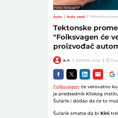
Foto: Tanjug/AP
Auto
Auto vesti
Tektonske promene
Tektonske promene
"Folksvagen će ve
proizvođač auto
B. P.
05/07/26 | 10:52
Čitan
Folksvagen
će verovatno ku
je predsednik Kilskog insti
Šularik i dodao da će to mo
Šularik smatra da bi
Kini
tre