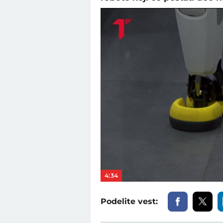
4:34
Podelite vest: