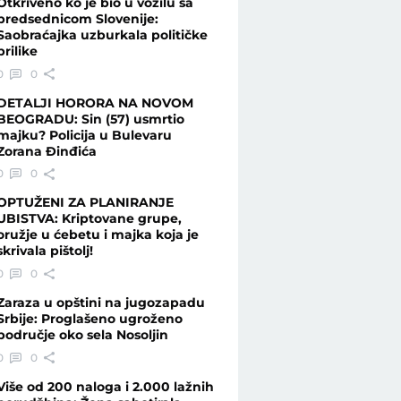
Otkriveno ko je bio u vozilu sa
predsednicom Slovenije:
Saobraćajka uzburkala političke
prilike
tomobila, možda BYD" - Telegraf.rs
0
0
DETALJI HORORA NA NOVOM
BEOGRADU: Sin (57) usmrtio
majku? Policija u Bulevaru
Zorana Đinđića
0
0
OPTUŽENI ZA PLANIRANJE
UBISTVA: Kriptovane grupe,
oružje u ćebetu i majka koja je
skrivala pištolj!
0
0
Zaraza u opštini na jugozapadu
Srbije: Proglašeno ugroženo
područje oko sela Nosoljin
0
0
Više od 200 naloga i 2.000 lažnih