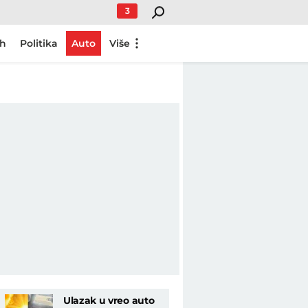
3
ch
Politika
Auto
Više
Ulazak u vreo auto