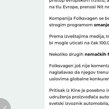
pristup evropskom tržištu, 
na tlu Evrope, prenosi Nit n
Kompanija Folksvagen se bor
strogim programom
smanje
Prema izveštajima medija, 
bi mogle uticati na čak 100
Nekoliko drugih
nemačkih f
Folksvagen još nije komentari
naglašavao da njegov trenut
uslovima globalne konkuren
Pritisak iz Kine je posebno
udruženja proizvođača auto
svetski izvoznik automobila