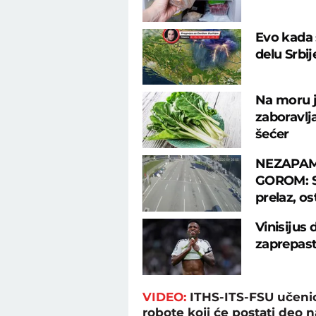
Evo kada 
delu Srbi
Na moru j
zaboravlj
šećer
NEZAPAM
GOROM: Sr
prelaz, os
Vinisijus
zaprepast
VIDEO:
ITHS-ITS-FSU učenici
robote koji će postati deo 