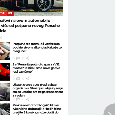
ESTI
rafovi na ovom automobilu
u više od potpuno novog Porsche
dela
Potpuno ste trezni, ali vozite kao
pod dejstvom alkohola: Kako je to
moguće?
0
0
Šef Ferrarija potvrdio spas za V12
motor: "Testirali smo novo gorivo i
radi savršeno"
0
0
Ulazak u vreo auto pravi pakao
organizmu: Stručnjaci objašnjavaju
šta da uradite pre nego što sednete
za volan
0
0
Prokuvao motor zbog AC klime!
Ako vidite da kazaljka "beži" hitno
uradite 3 koraka, može doći i do