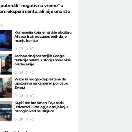
i potvrdili "negativno vreme" u
m eksperimentu, ali nije ono što
Kompanija koja je najviše uložila u
AI sada traži od zaposlenih da je
manje koriste
0
0
Jedna od najpoznatijih Google
funkcija odlazi u istoriju posle više
od decenije
0
0
Waze bi mogao da prestane da
upozorava na kamere i policiju u
Evropi
0
0
Kupili ste brz Smart TV, a sada
jedva radi? Razlog je opcija koju
mnogi nikad ne isključe
0
0