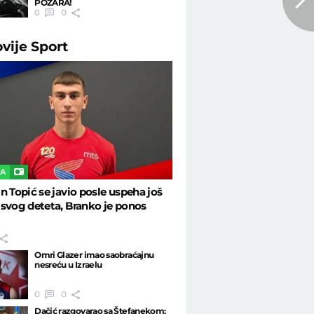
POŽARA!
0
0
ovije
Sport
KA
n Topić se javio posle uspeha još
svog deteta, Branko je ponos
Omri Glazer imao saobraćajnu
nesreću u Izraelu
0
0
Dačić razgovarao sa Štefanekom: