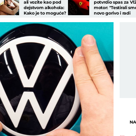
ali vozite kao pod
potvrdio spas za V1
dejstvom alkohola:
motor: "Testirali sm
Kako je to moguće?
novo gorivo i radi
savršeno"
NA