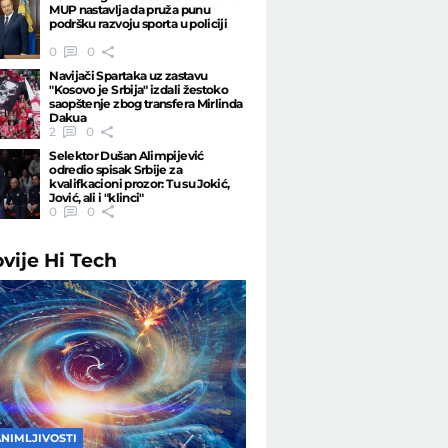
MUP nastavlja da pruža punu
podršku razvoju sporta u policiji
0
0
Navijači Spartaka uz zastavu
"Kosovo je Srbija" izdali žestoko
saopštenje zbog transfera Mirlinda
Dakua
2
0
Selektor Dušan Alimpijević
odredio spisak Srbije za
kvalifkacioni prozor: Tu su Jokić,
Jović, ali i "klinci"
0
0
ovije
Hi Tech
ANIMLJIVOSTI