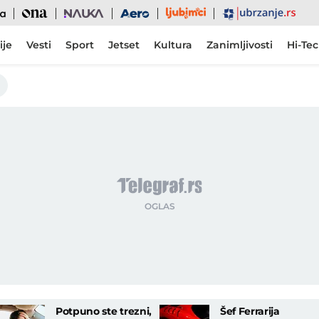
Ljubimci
Ona
Nauka
Aero
Ubrzanje
ije
Vesti
Sport
Jetset
Kultura
Zanimljivosti
Hi-Te
Potpuno ste trezni,
Šef Ferrarija