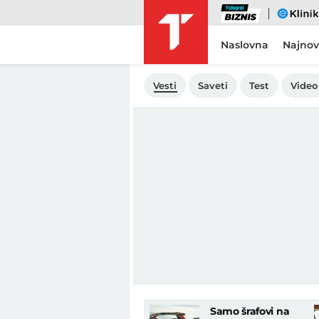
Biznis
eKlinika
Naslovna
Najnov
Vesti
Saveti
Test
Video
Samo šrafovi na