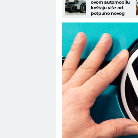
ovom automobilu
koštaju više od
potpuno novog
Porsche 911 modela