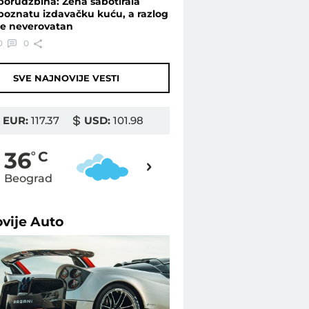
porudžbina: Žena sabotirala
poznatu izdavačku kuću, a razlog
je neverovatan
0
0
SVE NAJNOVIJE VESTI
EUR:
117.37
USD:
101.98
38
36
o
C
o
C
Beograd
Novi Sad
ovije
Auto