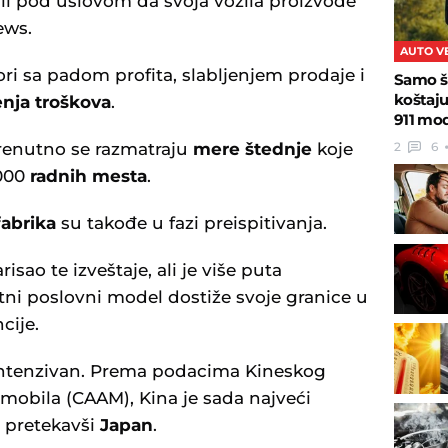
ali pod uslovom da svoja vozila proizvode
ews.
AUTO V
i sa padom profita, slabljenjem prodaje i
Samo š
koštaj
nja troškova
.
911 mo
2
6
trenutno se razmatraju
mere štednje
koje
.000
radnih mesta
.
abrika
su takođe u fazi preispitivanja.
sao te izveštaje, ali je više puta
ni poslovni model dostiže svoje granice u
cije.
 intenzivan. Prema podacima Kineskog
mobila (CAAM), Kina je sada najveći
, pretekavši
Japan
.