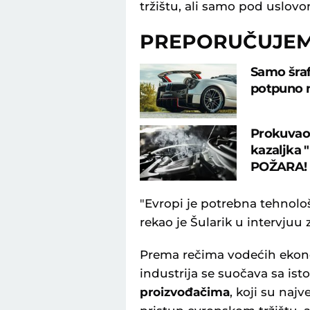
tržištu, ali samo pod uslovo
PREPORUČUJE
Samo šraf
potpuno 
Prokuvao 
kazaljka "
POŽARA!
"Evropi je potrebna tehnolo
rekao je Šularik u intervjuu
Prema rečima vodećih ekon
industrija se suočava sa ist
proizvođačima
, koji su naj