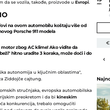
m da se vozila, takođe, proizvode u
Evropi
.
min
MO
ovi na ovom automobilu koštaju više od
novog Porsche 911 modela
motor zbog AC klime! Ako vidite da
beži" hitno uradite 3 koraka, može doći i do
33
o
C
Priština
ška autonomija u ključnim oblastima",
Najn
 za Ziddojče cajtung.
omskih stručnjaka, evropska automobilska
orijskim preokretom i da bi
kineskim
veća konkurencija, trebalo omogućiti