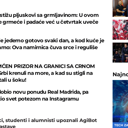
stižu pljuskovi sa grmljavinom: U ovom
je grmeće i padaće već u četvrtak uveče
e jedemo gotovo svaki dan, a kod kuće je
amo: Ova namirnica čuva srce i reguliše
ĆEN PRIZOR NA GRANICI SA CRNOM
bi krenuli na more, a kad su stigli na
Najn
tali u šoku!
 dobio novu ponudu Real Madrida, pa
io svet potezom na Instagramu
, studenti i alumnisti upoznali AgiBot
TECH Z
nastave