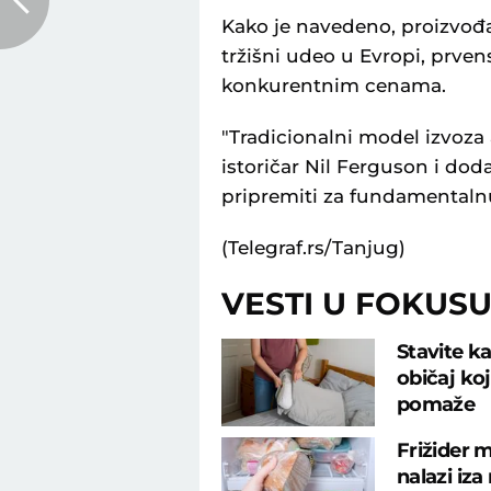
Kako je navedeno, proizvođa
tržišni udeo u Evropi, prve
konkurentnim cenama.
"Tradicionalni model izvoza
istoričar Nil Ferguson i do
pripremiti za fundamentalnu
(Telegraf.rs/Tanjug)
VESTI U FOKUS
Stavite ka
običaj ko
pomaže
Frižider m
nalazi iza