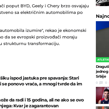
či poput BYD, Geely i Chery brzo osvajaju
nstveno sa električnim automobilima po
Najn
 automobila izumire", rekao je ekonomski
dao da se evropski proizvođači moraju
 strukturnu transformaciju.
ATLETI
U
Draguti
jednog 
Srbije
šiku ispod jastuka pre spavanja: Stari
0
0
ji se ponovo vraća, a mnogi tvrde da im
ože da radi i 15 godina, ali ne ako se ovo
 njega: Kvar je zagarantovan