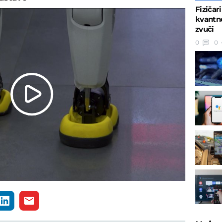
Fizičar
kvantno
zvuči
0
0
Play
Video