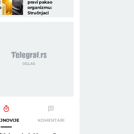
2
pravi pakao
o
organizmu:
Stručnjaci
objašnjavaju šta da
uradite pre nego što
sednete za volan
JNOVIJE
KOMENTARI