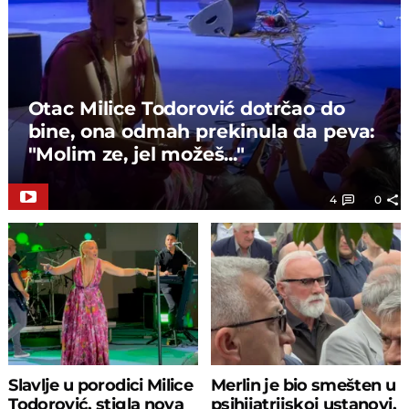
rubrici JETSET, a zašto? Paa prosto je, uz jednu
odgovornost koju nosi ovaj posao (pravovremeno i
tačno plasiranje proverenih informacija) i napetosti,
gotovo nikome nikada neće škoditi malo zabave. Zato
je tu TelegrafJETSET.
Otac Milice Todorović dotrčao do
bine, ona odmah prekinula da peva:
"Molim ze, jel možeš..."
4
0
Slavlje u porodici Milice
Merlin je bio smešten u
Todorović, stigla nova
psihijatrijskoj ustanovi,