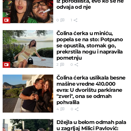
iz porodilišta, evo ko se ne
odvaja od nje
0
1
Čolina ćerka u miniću,
popela se na sto: Potpuno
se opustila, stomak go,
prekrstila nogu i napravila
pometnju
2
0
Čolina ćerka uslikala besne
mašine vredne 410.000
evra: U dvorištu parkirane
"zveri", ona se odmah
pohvalila
4
0
Džejla u belom odmah pala
u zagrljaj Milici Pavlović: