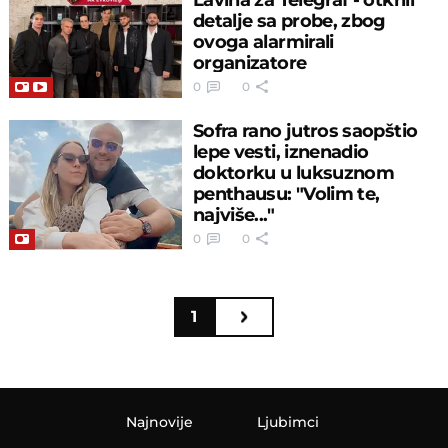
detalje sa probe, zbog
ovoga alarmirali
organizatore
0
0
Sofra rano jutros saopštio
lepe vesti, iznenadio
doktorku u luksuznom
penthausu: "Volim te,
najviše..."
0
0
1
Najnovije
Ljubimci