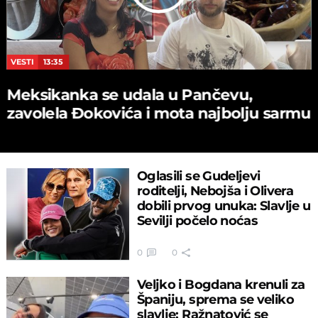
VESTI
13:35
Meksikanka se udala u Pančevu,
zavolela Đokovića i mota najbolju sarmu
Oglasili se Gudeljevi
roditelji, Nebojša i Olivera
dobili prvog unuka: Slavlje u
Sevilji počelo noćas
0
0
Veljko i Bogdana krenuli za
Španiju, sprema se veliko
slavlje: Ražnatović se