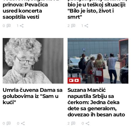
prinova: Pevačica
bio je u teškoj situaciji:
usred koncerta
"Bilo je isto, život i
saopštila vesti
smrt"
0
1
2
1
Umrla čuvena Dama sa
Suzana Mančić
golubovima iz "Sam u
napustila Srbiju sa
kući"
ćerkom: Jedna čeka
dete sa generalom,
dovezao ih besan auto
0
0
2
0