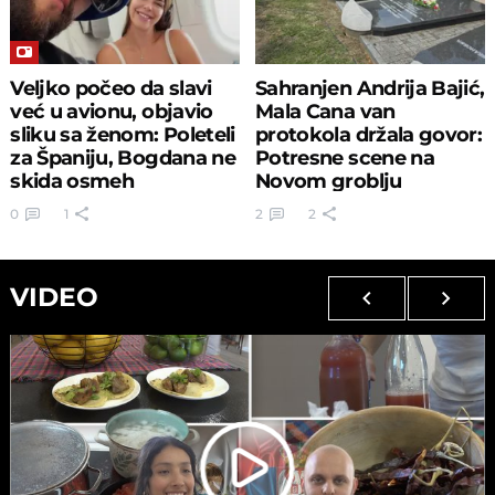
Veljko počeo da slavi
Sahranjen Andrija Bajić,
već u avionu, objavio
Mala Cana van
sliku sa ženom: Poleteli
protokola držala govor:
za Španiju, Bogdana ne
Potresne scene na
skida osmeh
Novom groblju
0
1
2
2
VIDEO