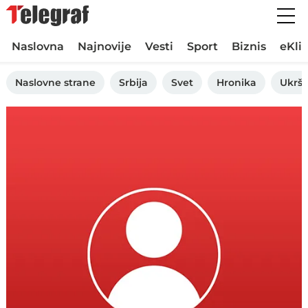
Naslovna
Najnovije
Vesti
Sport
Biznis
eKli
Naslovne strane
Srbija
Svet
Hronika
Ukršt