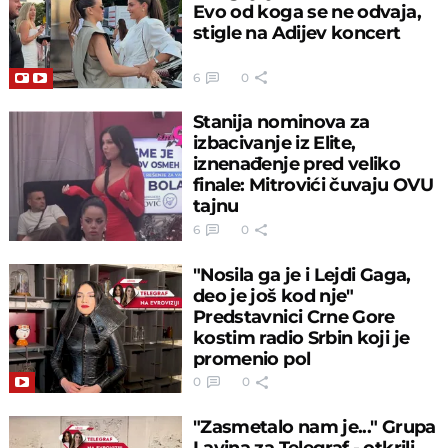
Evo od koga se ne odvaja,
stigle na Adijev koncert
6
0
Stanija nominova za
izbacivanje iz Elite,
iznenađenje pred veliko
finale: Mitrovići čuvaju OVU
tajnu
6
0
"Nosila ga je i Lejdi Gaga,
deo je još kod nje"
Predstavnici Crne Gore
kostim radio Srbin koji je
promenio pol
0
0
"Zasmetalo nam je..." Grupa
Lavina za Telegraf - otkrili