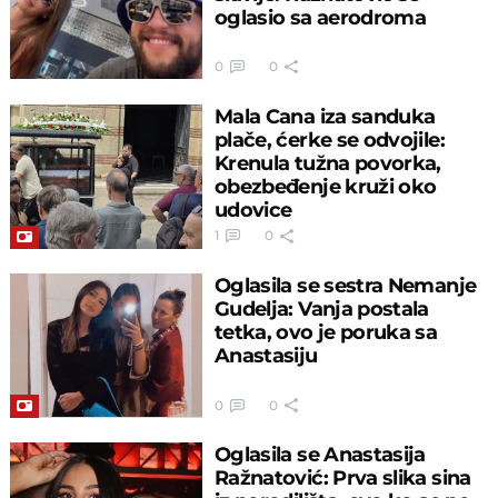
oglasio sa aerodroma
0
0
Mala Cana iza sanduka
plače, ćerke se odvojile:
Krenula tužna povorka,
obezbeđenje kruži oko
udovice
1
0
Oglasila se sestra Nemanje
Gudelja: Vanja postala
tetka, ovo je poruka sa
Anastasiju
0
0
Oglasila se Anastasija
Ražnatović: Prva slika sina