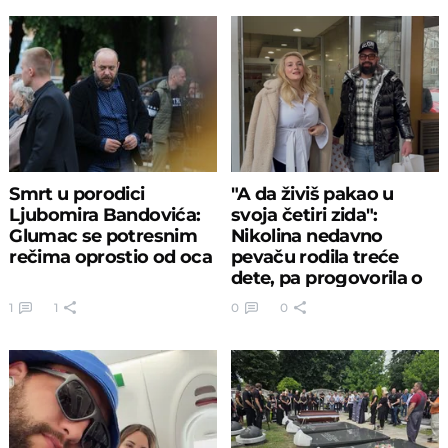
Smrt u porodici
"A da živiš pakao u
Ljubomira Bandovića:
svoja četiri zida":
Glumac se potresnim
Nikolina nedavno
rečima oprostio od oca
pevaču rodila treće
dete, pa progovorila o
razvodu
1
1
0
0