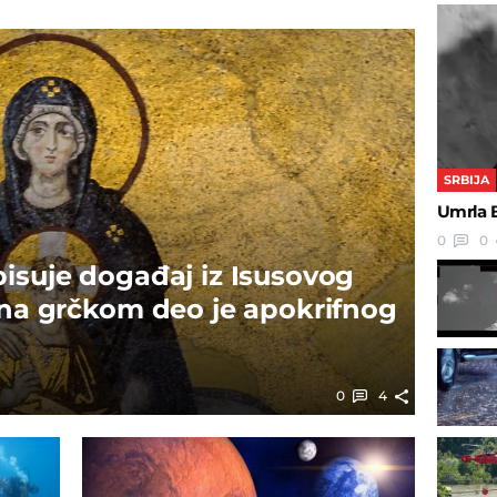
SRBIJA
Umrla B
0
0
pisuje događaj iz Isusovog
t na grčkom deo je apokrifnog
0
4