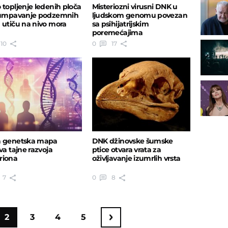
 topljenje ledenih ploča
Misteriozni virusni DNK u
pumpavanje podzemnih
ljudskom genomu povezan
 utiču na nivo mora
sa psihijatrijskim
poremećajima
10
0
17
 genetska mapa
DNK džinovske šumske
va tajne razvoja
ptice otvara vrata za
riona
oživljavanje izumrlih vrsta
7
0
8
2
3
4
5