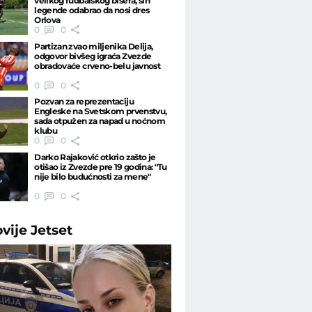
velikog fudbalskog bisera, sin
legende odabrao da nosi dres
Orlova
0
0
Partizan zvao miljenika Delija,
odgovor bivšeg igraća Zvezde
obradovaće crveno-belu javnost
0
0
Pozvan za reprezentaciju
Engleske na Svetskom prvenstvu,
sada otpužen za napad u noćnom
klubu
0
0
Darko Rajaković otkrio zašto je
otišao iz Zvezde pre 19 godina: "Tu
nije bilo budućnosti za mene"
0
0
ovije
Jetset