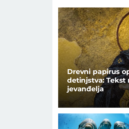
Drevni papirus o
detinjstva: Teks
jevanđelja