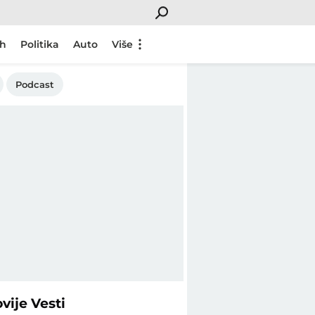
ch
Politika
Auto
Više
Podcast
ovije
Vesti