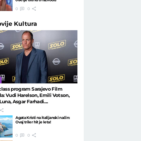
0
0
ovije
Kultura
lass program Sarajevo Film
la: Vudi Harelson, Emili Votson,
Luna, Asgar Farhadi....
Agata Kristi na italijanski način:
Ovaj triler hit je leta!
0
0