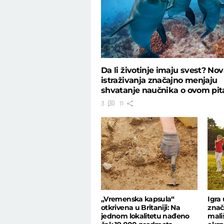
Da li životinje imaju svest? No
istraživanja značajno menjaju
shvatanje naučnika o ovom pit
3
11
„Vremenska kapsula“
Igra
otkrivena u Britaniji: Na
znač
jednom lokalitetu nađeno
mali