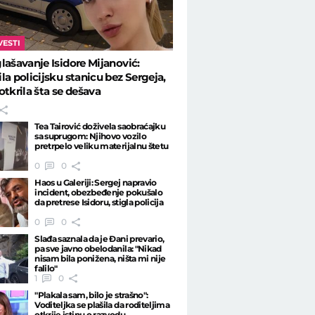
VESTI
lašavanje Isidore Mijanović:
6
VESTI
0:44
la policijsku stanicu bez Sergeja,
Z BEOGRADA: Vladica
Pogledajte kako se Rumuni
otkrila šta se dešava
čju sobu, a tamo ga
provode na Dunavu: Ovakvu
 GNEZDO smrtonosnih
Dunav JOŠ NIJE VIDEO
Tea Tairović doživela saobraćajku
sa suprugom: Njihovo vozilo
pretrpelo veliku materijalnu štetu
0
0
Haos u Galeriji: Sergej napravio
incident, obezbeđenje pokušalo
da pretrese Isidoru, stigla policija
0
0
Slađa saznala da je Đani prevario,
pa sve javno obelodanila: "Nikad
nisam bila ponižena, ništa mi nije
falilo"
1
0
"Plakala sam, bilo je strašno":
Voditeljka se plašila da roditeljima
otkrije istinu o razvodu