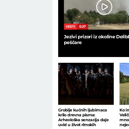
9
VESTI
0:27
 u bekstejdžu, ovo nije
Jezivi prizori iz okoline Deli
 programu uživo: Zaratile
peščare
ičarke
Groblje kućnih ljubimaca
Ko i
krilo drevna pisma:
Veli
Arheološka senzacija daje
mnog
uvid u život rimskih
nejed