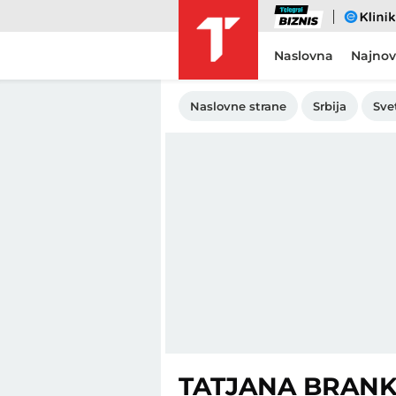
Biznis
eKlinika
Naslovna
Najnov
Naslovne strane
Srbija
Sve
TATJANA BRANK