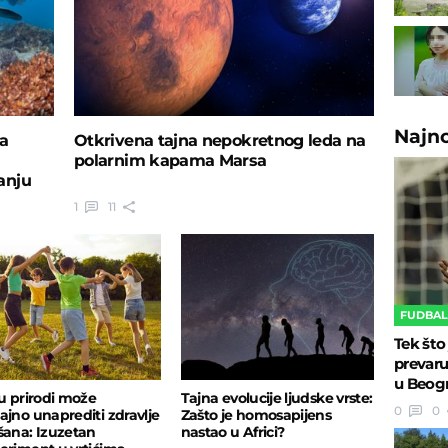
Najn
va
Otkrivena tajna nepokretnog leda na
polarnim kapama Marsa
anju
1
11
FUDBA
Tek što
prevaru
u Beog
 u prirodi može
Tajna evolucije ljudske vrste:
0
0
ajno unaprediti zdravlje
Zašto je homosapijens
šana: Izuzetan
nastao u Africi?