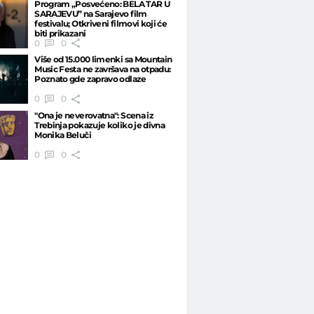
Program „Posvećeno: BELA TAR U
SARAJEVU” na Sarajevo film
festivalu; Otkriveni filmovi koji će
biti prikazani
0
0
Više od 15.000 limenki sa Mountain
Music Festa ne završava na otpadu:
Poznato gde zapravo odlaze
0
0
"Ona je neverovatna": Scena iz
Trebinja pokazuje koliko je divna
Monika Beluči
0
0