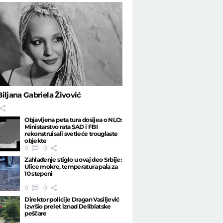
iljana Gabriela Živović
Objavljena peta tura dosijea o NLO:
Ministarstvo rata SAD i FBI
rekonstruisali svetleće trouglaste
objekte
0
0
Zahlađenje stiglo u ovaj deo Srbije:
Ulice mokre, temperatura pala za
10 stepeni
0
0
Direktor policije Dragan Vasiljević
izvršio prelet iznad Deliblatske
peščare