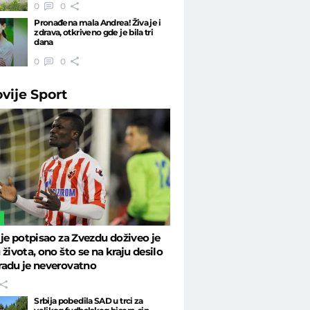
0
0
Pronađena mala Andrea! Živa je i
zdrava, otkriveno gde je bila tri
dana
0
0
ovije
Sport
L
 je potpisao za Zvezdu doživeo je
 života, ono što se na kraju desilo
radu je neverovatno
Srbija pobedila SAD u trci za