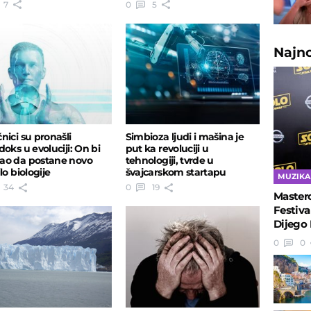
7
0
5
Najn
nici su pronašli
Simbioza ljudi i mašina je
doks u evoluciji: On bi
put ka revoluciji u
o da postane novo
tehnologiji, tvrde u
lo biologije
švajcarskom startapu
MUZIKA
34
0
19
Masterc
Festiva
Dijego 
0
0