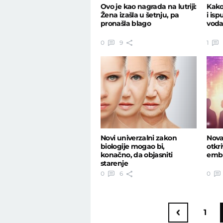
Ovo je kao nagrada na lutriji:
Kako
Žena izašla u šetnju, pa
i is
pronašla blago
voda
0
9
1
Novi univerzalni zakon
Nova
biologije mogao bi,
otkri
konačno, da objasniti
emb
starenje
0
6
0
1