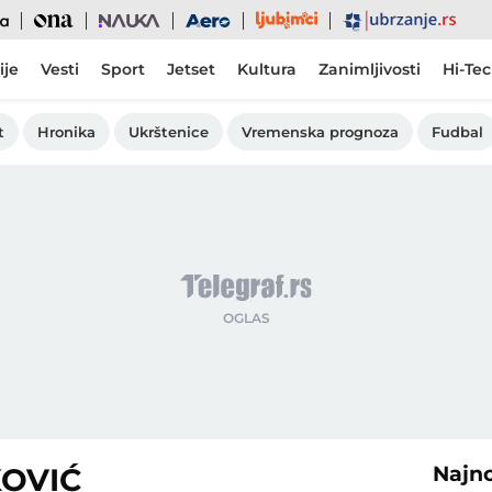
Ljubimci
Ona
Nauka
Aero
Ubrzanje
ije
Vesti
Sport
Jetset
Kultura
Zanimljivosti
Hi-Te
t
Hronika
Ukrštenice
Vremenska prognoza
Fudbal
OVIĆ
Najn