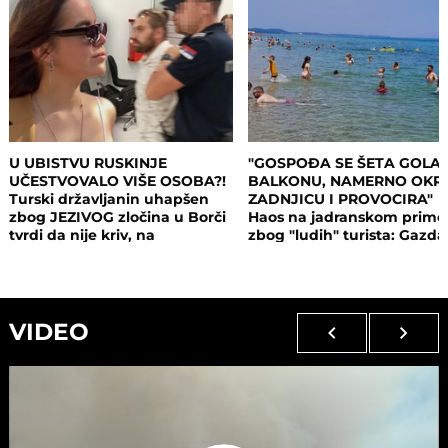
U UBISTVU RUSKINJE
"GOSPOĐA SE ŠETA GOLA
UČESTVOVALO VIŠE OSOBA?!
BALKONU, NAMERNO OKR
Turski državljanin uhapšen
ZADNJICU I PROVOCIRA"
zbog JEZIVOG zločina u Borči
Haos na jadranskom primo
tvrdi da nije kriv, na
zbog "ludih" turista: Gazda
saslušanju izneo ŠOK
isključio struju i promenio
DETALJE: Otkrio u kakvom su
brave, a potom su i UHAPŠ
odnosu bili
VIDEO