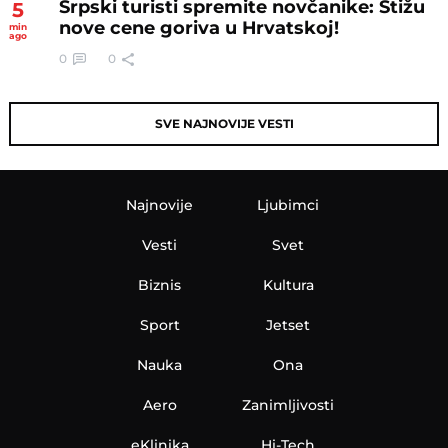
Srpski turisti spremite novčanike: Stižu
5
nove cene goriva u Hrvatskoj!
min
ago
0
0
SVE NAJNOVIJE VESTI
Najnovije
Ljubimci
Vesti
Svet
Biznis
Kultura
Sport
Jetset
Nauka
Ona
Aero
Zanimljivosti
eKlinika
Hi-Tech