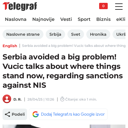
0
Naslovna
Najnovije
Vesti
Sport
Biznis
eKli
Naslovne strane
Srbija
Svet
Hronika
Ukršt
English
Serbia avoided a big problem! Vucic talks about where things 
Serbia avoided a big problem!
Vucic talks about where things
stand now, regarding sanctions
against NIS
D. R.
28/04/25 | 10:26
Čitanje: oko 1 min.
Podeli