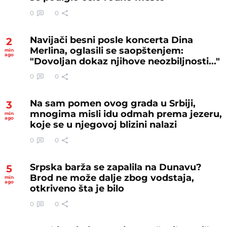
0
0
Navijači besni posle koncerta Dina
2
Merlina, oglasili se saopštenjem:
min
ago
"Dovoljan dokaz njihove neozbiljnosti..."
0
0
Na sam pomen ovog grada u Srbiji,
3
mnogima misli idu odmah prema jezeru,
min
ago
koje se u njegovoj blizini nalazi
0
0
Srpska barža se zapalila na Dunavu?
5
Brod ne može dalje zbog vodstaja,
min
ago
otkriveno šta je bilo
0
0