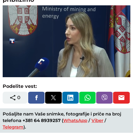
Loaded
:
Unmute
47.38%
Podelite vest:
0
Pošaljite nam Vaše snimke, fotografije i priče na broj
telefona
+381 64 8939257
(
WhatsApp
/
Viber
/
Telegram
).