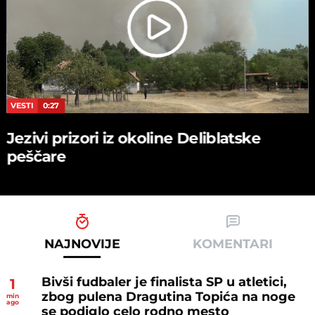
VESTI
0:27
Jezivi prizori iz okoline Deliblatske
peščare
NAJNOVIJE
KOMENTARI
Bivši fudbaler je finalista SP u atletici,
1
zbog pulena Dragutina Topića na noge
min
ago
se podiglo celo rodno mesto