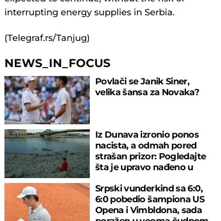
interrupting energy supplies in Serbia.
(Telegraf.rs/Tanjug)
NEWS_IN_FOCUS
Povlači se Janik Siner,
velika šansa za Novaka?
Iz Dunava izronio ponos
nacista, a odmah pored
strašan prizor: Pogledajte
šta je upravo nađeno u
rečnom blatu
Srpski vunderkind sa 6:0,
6:0 pobedio šampiona US
Opena i Vimbldona, sada
poražen u veoma čudnom