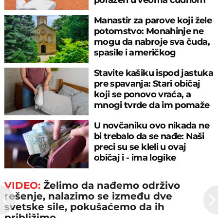
meču
Manastir za parove koji žele
potomstvo: Monahinje ne
mogu da nabroje sva čuda,
spasile i američkog
ambasadora
Stavite kašiku ispod jastuka
pre spavanja: Stari običaj
koji se ponovo vraća, a
mnogi tvrde da im pomaže
U novčaniku ovo nikada ne
bi trebalo da se nađe: Naši
preci su se kleli u ovaj
običaj i - ima logike
VIDEO:
Želimo da nađemo održivo
rešenje, nalazimo se između dve
svetske sile, pokušaćemo da ih
približimo