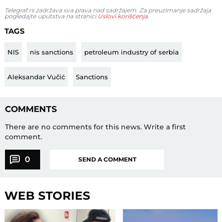
Telegraf.rs zadržava sva prava nad sadržajem. Za preuzimanje sadržaja
pogledajte uputstva na stranici
Uslovi korišćenja
.
TAGS
NIS
nis sanctions
petroleum industry of serbia
Aleksandar Vučić
Sanctions
COMMENTS
There are no comments for this news.
Write a first
comment.
0
SEND A COMMENT
WEB STORIES