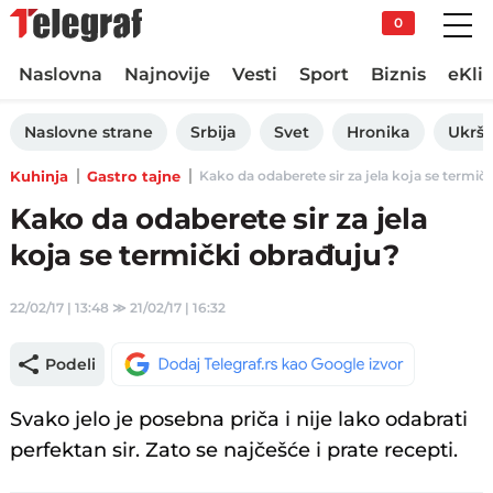
0
Naslovna
Najnovije
Vesti
Sport
Biznis
eKli
Naslovne strane
Srbija
Svet
Hronika
Ukršt
Kuhinja
Gastro tajne
Kako da odaberete sir za jela koja se termičk
Kako da odaberete sir za jela
koja se termički obrađuju?
22/02/17 | 13:48
≫
21/02/17 | 16:32
Podeli
Svako jelo je posebna priča i nije lako odabrati
perfektan sir. Zato se najčešće i prate recepti.