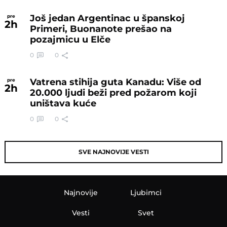
Još jedan Argentinac u španskoj
pre
2
h
Primeri, Buonanote prešao na
pozajmicu u Elče
0
0
Vatrena stihija guta Kanadu: Više od
pre
2
h
20.000 ljudi beži pred požarom koji
uništava kuće
0
0
SVE NAJNOVIJE VESTI
Najnovije
Ljubimci
Vesti
Svet