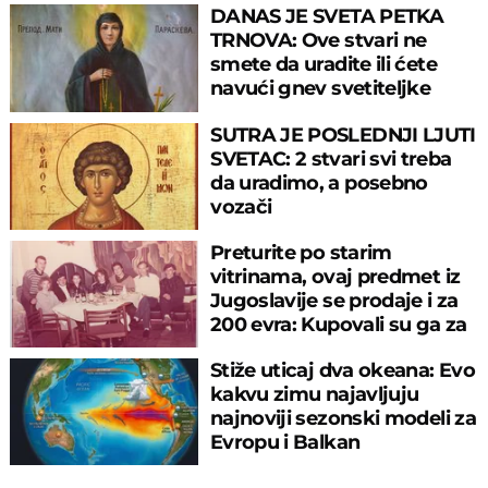
DANAS JE SVETA PETKA
TRNOVA: Ove stvari ne
smete da uradite ili ćete
navući gnev svetiteljke
SUTRA JE POSLEDNJI LJUTI
SVETAC: 2 stvari svi treba
da uradimo, a posebno
vozači
Preturite po starim
vitrinama, ovaj predmet iz
Jugoslavije se prodaje i za
200 evra: Kupovali su ga za
sitniš
Stiže uticaj dva okeana: Evo
kakvu zimu najavljuju
najnoviji sezonski modeli za
Evropu i Balkan