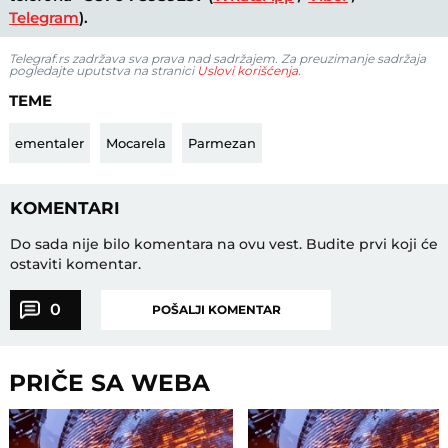
Telegram
).
Telegraf.rs zadržava sva prava nad sadržajem. Za preuzimanje sadržaja
pogledajte uputstva na stranici
Uslovi korišćenja
.
TEME
ementaler
Mocarela
Parmezan
KOMENTARI
Do sada nije bilo komentara na ovu vest.
Budite prvi koji će
ostaviti komentar.
0
POŠALJI KOMENTAR
PRIČE SA WEBA