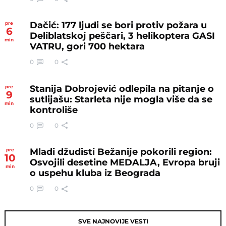
Dačić: 177 ljudi se bori protiv požara u
pre
6
Deliblatskoj peščari, 3 helikoptera GASI
min
VATRU, gori 700 hektara
0
0
Stanija Dobrojević odlepila na pitanje o
pre
9
sutlijašu: Starleta nije mogla više da se
min
kontroliše
0
0
Mladi džudisti Bežanije pokorili region:
pre
10
Osvojili desetine MEDALJA, Evropa bruji
min
o uspehu kluba iz Beograda
0
0
SVE NAJNOVIJE VESTI