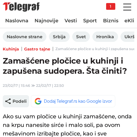
1
Naslovna
Najnovije
Vesti
Sport
Biznis
eKli
Naslovne strane
Srbija
Svet
Hronika
Ukršt
Kuhinja
Gastro tajne
Zamašćene pločice u kuhinji i zapušena sudope
Zamašćene pločice u kuhinji i
zapušena sudopera. Šta činiti?
23/02/17 | 15:46
≫
22/02/17 | 22:50
Podeli
Ako su vam pločice u kuhinji zamašćene, onda
na krpu nanesite sirće i malo soli, pa ovom
mešavinom izribajte pločice, kao i sve