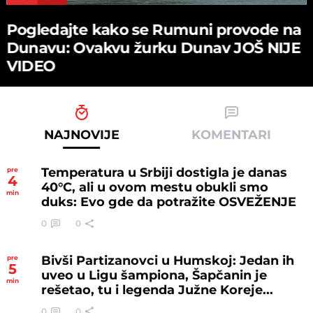
Pogledajte kako se Rumuni provode na
Dunavu: Ovakvu žurku Dunav JOŠ NIJE
VIDEO
NAJNOVIJE
KOMENTARI
Temperatura u Srbiji dostigla je danas
pre
4
40°C, ali u ovom mestu obukli smo
min
duks: Evo gde da potražite OSVEŽENJE
0
0
Bivši Partizanovci u Humskoj: Jedan ih
pre
5
uveo u Ligu šampiona, Šapčanin je
min
rešetao, tu i legenda Južne Koreje...
0
0