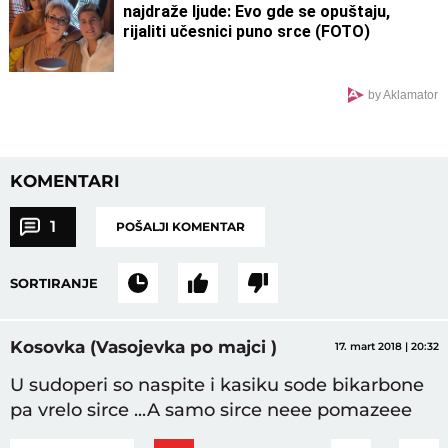
najdraže ljude: Evo gde se opuštaju,
rijaliti učesnici puno srce (FOTO)
by Aklamator
KOMENTARI
1
POŠALJI KOMENTAR
SORTIRANJE
Kosovka (Vasojevka po majci )
17. mart 2018 | 20:32
U sudoperi so naspite i kasiku sode bikarbone
pa vrelo sirce ...A samo sirce neee pomazeee