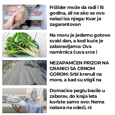
Frižider može da radi i 15
godina, ali ne ako se ovo
nalazi iza njega: Kvar je
zagarantovan
Na moru je jedemo gotovo
svaki dan, a kod kuće je
zaboravljamo: Ova
namirnica čuva srce i
reguliše šećer
NEZAPAMĆEN PRIZOR NA
GRANICI SA CRNOM
GOROM: Srbi krenuli na
more, a kad su stigli na
prelaz, ostali u šoku!
Domaćice peglu bacile u
zaborav, do kraja leta
koriste samo ovo: Nema
nabora na odeći, ni
preznojavanja