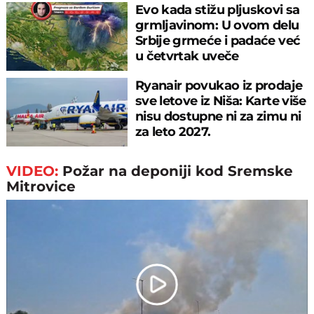
Evo kada stižu pljuskovi sa
grmljavinom: U ovom delu
Srbije grmeće i padaće već
u četvrtak uveče
Ryanair povukao iz prodaje
sve letove iz Niša: Karte više
nisu dostupne ni za zimu ni
za leto 2027.
VIDEO:
Požar na deponiji kod Sremske
Mitrovice
Play