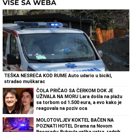
VIŠE SA WEBA
TEŠKA NESREĆA KOD RUME Auto udario u bicikl,
stradao muškarac
ČOLA PRIČAO SA ĆERKOM DOK JE
UŽIVALA NA MORU Lara došla na plažu
sa torbom od 1.500 eura, a evo kako je
reagovala na poziv oca
MOLOTOVLJEV KOKTEL BAČEN NA
POZNATI HOTEL Drama na Novom
Beogradu: Buknula velika vatra, radnik