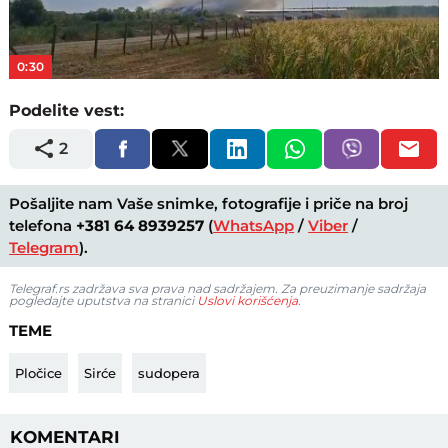
Video
0:30
Podelite vest:
2
Pošaljite nam Vaše snimke, fotografije i priče na broj
telefona
+381 64 8939257
(
WhatsApp
/
Viber
/
Telegram
).
Telegraf.rs zadržava sva prava nad sadržajem. Za preuzimanje sadržaja
pogledajte uputstva na stranici
Uslovi korišćenja
.
TEME
Pločice
Sirće
sudopera
KOMENTARI