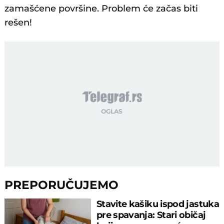
zamašćene površine. Problem će začas biti
rešen!
PREPORUČUJEMO
Stavite kašiku ispod jastuka
pre spavanja: Stari običaj