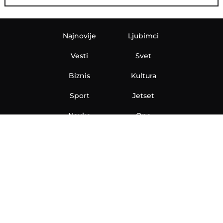
Najnovije
Ljubimci
Vesti
Svet
Biznis
Kultura
Sport
Jetset
Nauka
Ona
Aero
Zanimljivosti
eKlinika
Hi-Tech
Auto
Plantbased
Ubrzanje
Telegraf TV