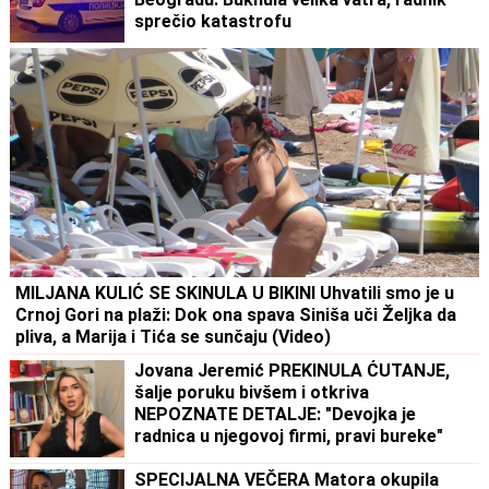
sprečio katastrofu
MILJANA KULIĆ SE SKINULA U BIKINI Uhvatili smo je u
Crnoj Gori na plaži: Dok ona spava Siniša uči Željka da
pliva, a Marija i Tića se sunčaju (Video)
Jovana Jeremić PREKINULA ĆUTANJE,
šalje poruku bivšem i otkriva
NEPOZNATE DETALJE: "Devojka je
radnica u njegovoj firmi, pravi bureke"
SPECIJALNA VEČERA Matora okupila