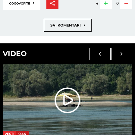
›
4
0
ODGOVORITE
›
SVI KOMENTARI
VIDEO
VESTI
0:44