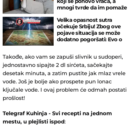
koji se ponovo vraća, a
mnogi tvrde da im pomaže
Velika opasnost sutra
očekuje Srbiju! Zbog ove
pojave situacija se može
dodatno pogoršati: Evo o
čemu je reč
Takođe, ako vam se zapuši slivnik u sudoperi,
jednostavno sipajte 2 dl sirćeta, sačekajte
desetak minuta, a zatim pustite jak mlaz vrele
vode. Još je bolje ako prospete pun lonac
ključale vode. I ovaj problem će odmah postati
prošlost!
Telegraf Kuhinja - Svi recepti na jednom
mestu, u plejlisti ispod
: