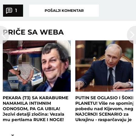
1
POŠALJI KOMENTAR
PRIČE SA WEBA
PEKARA (73) SA KARABURME
PUTIN SE OGLASIO I ŠOKI
NAMAMILA INTIMNIM
PLANETU! Više ne spominj
ODNOSOM, PA GA UBILA!
pobedu nad Kijevom, neg
Jezivi detalji zločina: Vezala
NAJCRNJI SCENARIO za
mu pertlama RUKE I NOGE!
Ukrajinu - rasparčavaju je 
tri dela?!