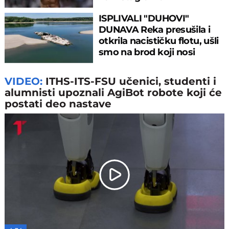
ISPLIVALI "DUHOVI"
DUNAVA Reka presušila i
otkrila nacističku flotu, ušli
smo na brod koji nosi
JEZIVU GLASINU
VIDEO:
ITHS-ITS-FSU učenici, studenti i
alumnisti upoznali AgiBot robote koji će
postati deo nastave
Play
Video