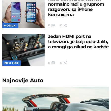
normalno radi u grupnom
razgovoru sa iPhone
korisnicima
0
0
MOBILNI
Jedan HDMI port na
televizoru je bolji od ostalih,
a mnogi ga nikad ne koriste
0
0
INFO TECH
Najnovije
Auto