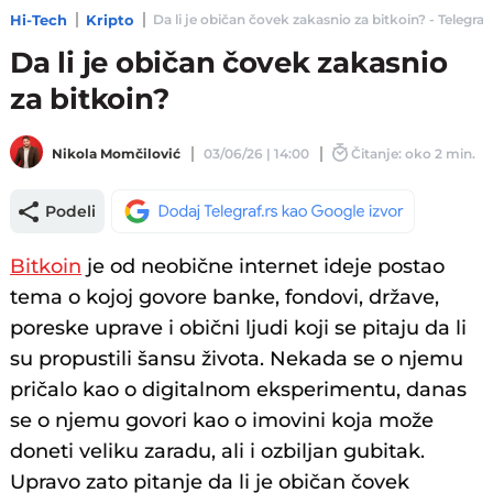
Hi-Tech
Kripto
Da li je običan čovek zakasnio za bitkoin? - Telegraf.
Da li je običan čovek zakasnio
za bitkoin?
Nikola Momčilović
03/06/26 | 14:00
Čitanje: oko 2 min.
Podeli
Bitkoin
je od neobične internet ideje postao
tema o kojoj govore banke, fondovi, države,
poreske uprave i obični ljudi koji se pitaju da li
su propustili šansu života. Nekada se o njemu
pričalo kao o digitalnom eksperimentu, danas
se o njemu govori kao o imovini koja može
doneti veliku zaradu, ali i ozbiljan gubitak.
Upravo zato pitanje da li je običan čovek