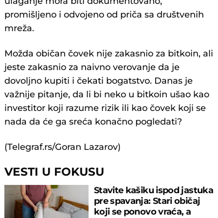
ulaganje mora biti dokumentovano,
promišljeno i odvojeno od priča sa društvenih
mreža.
Možda običan čovek nije zakasnio za bitkoin, ali
jeste zakasnio za naivno verovanje da je
dovoljno kupiti i čekati bogatstvo. Danas je
važnije pitanje, da li bi neko u bitkoin ušao kao
investitor koji razume rizik ili kao čovek koji se
nada da će ga sreća konačno pogledati?
(Telegraf.rs/Goran Lazarov)
VESTI U FOKUSU
Stavite kašiku ispod jastuka
pre spavanja: Stari običaj
koji se ponovo vraća, a