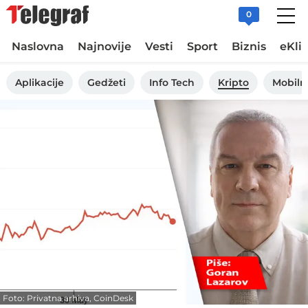
0
Naslovna
Najnovije
Vesti
Sport
Biznis
eKli
Aplikacije
Gedžeti
Info Tech
Kripto
Mobiln
Foto: Privatna arhiva, CoinDesk