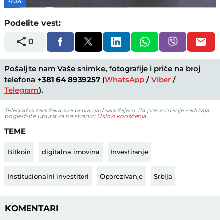
4:34
Podelite vest:
0
Pošaljite nam Vaše snimke, fotografije i priče na broj
telefona
+381 64 8939257
(
WhatsApp
/
Viber
/
Telegram
).
Telegraf.rs zadržava sva prava nad sadržajem. Za preuzimanje sadržaja
pogledajte uputstva na stranici
Uslovi korišćenja
.
TEME
Bitkoin
digitalna imovina
Investiranje
Institucionalni investitori
Oporezivanje
Srbija
KOMENTARI