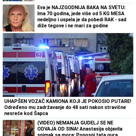
Eva je NAJZGODNIJA BAKA NA SVETU:
Ima 70 godina, jede više od 5 KG MESA
nedeljno i uspela je da pobedi RAK - sad
diže tegove i ne mari za godine
UHAPŠEN VOZAČ KAMIONA KOJI JE POKOSIO PUTARE!
Određeno mu zadržavanje do 48 sati nakon stravične
nesreće kod Šapca
(VIDEO) NEMANJA GUDELJ SE NE
ODVAJA OD SINA! Anastasija objavila
snimak sa mora: Ponosni tata gura