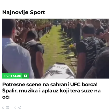
Najnovije
Sport
FIGHT CLUB
Potresne scene na sahrani UFC borca!
Špalir, muzika i aplauz koji tera suze na
oči
0
0