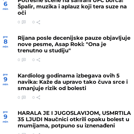
Potresne scene na sahrani UFC borca!
6
Špalir, muzika i aplauz koji tera suze na
min
oči
0
0
Rijana posle decenijske pauze objavljuje
pre
8
nove pesme, Asap Roki: "Ona je
min
trenutno u studiju"
0
0
Kardiolog godinama izbegava ovih 5
pre
9
navika: Kaže da upravo tako čuva srce i
min
smanjuje rizik od bolesti
0
0
HARALA JE I JUGOSLAVIJOM, USMRTILA
pre
9
35 LJUDI Naučnici otkrili opaku bolest u
min
mumijama, potpuno su iznenađeni