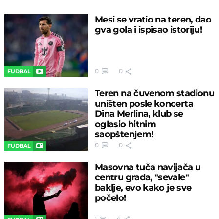
Mesi se vratio na teren, dao
gva gola i ispisao istoriju!
0
0
FUDBAL
Teren na čuvenom stadionu
uništen posle koncerta
Dina Merlina, klub se
oglasio hitnim
saopštenjem!
0
0
FUDBAL
Masovna tuča navijača u
centru grada, "sevale"
baklje, evo kako je sve
počelo!