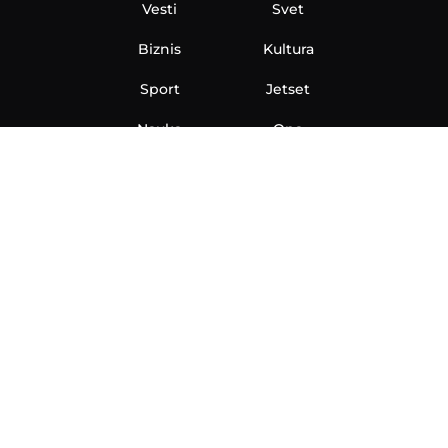
Vesti
Svet
Biznis
Kultura
Sport
Jetset
Nauka
Ona
Aero
Zanimljivosti
eKlinika
Hi-Tech
Auto
Plantbased
Ubrzanje
Telegraf TV