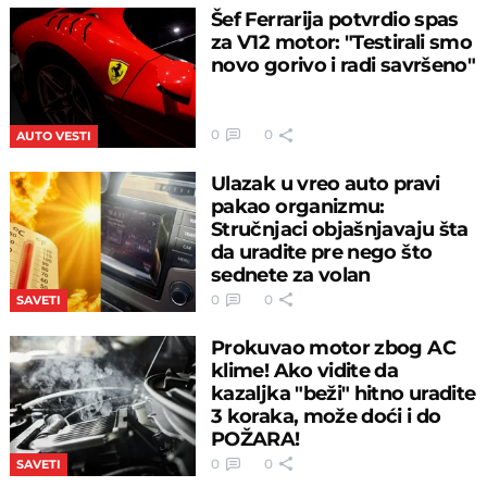
Šef Ferrarija potvrdio spas
za V12 motor: "Testirali smo
novo gorivo i radi savršeno"
0
0
AUTO VESTI
Ulazak u vreo auto pravi
pakao organizmu:
Stručnjaci objašnjavaju šta
da uradite pre nego što
sednete za volan
0
0
SAVETI
Prokuvao motor zbog AC
klime! Ako vidite da
kazaljka "beži" hitno uradite
3 koraka, može doći i do
POŽARA!
0
0
SAVETI