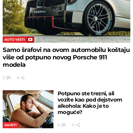
AUTO VESTI
Samo šrafovi na ovom automobilu koštaju
više od potpuno novog Porsche 911
modela
2
6
Potpuno ste trezni, ali
vozite kao pod dejstvom
alkohola: Kako je to
moguće?
0
0
SAVETI