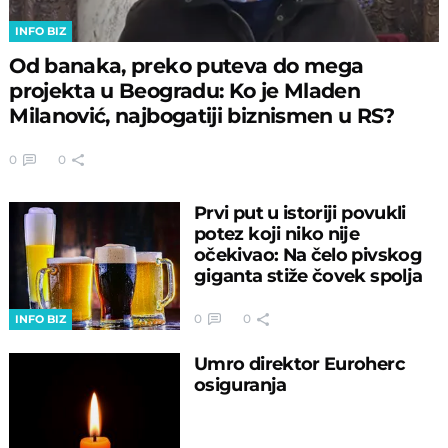
INFO BIZ
Od banaka, preko puteva do mega
projekta u Beogradu: Ko je Mladen
Milanović, najbogatiji biznismen u RS?
0
0
Prvi put u istoriji povukli
potez koji niko nije
očekivao: Na čelo pivskog
giganta stiže čovek spolja
0
0
INFO BIZ
Umro direktor Euroherc
osiguranja