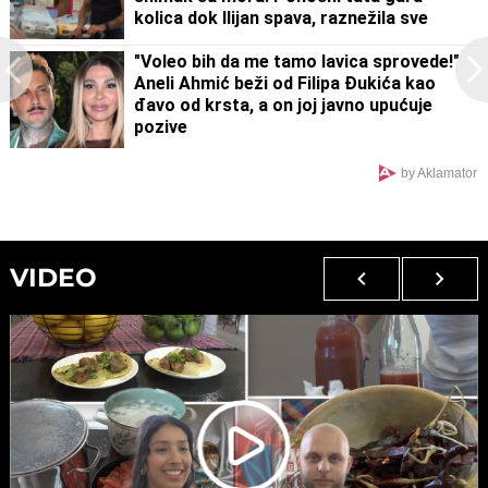
kolica dok Ilijan spava, raznežila sve
"Voleo bih da me tamo lavica sprovede!"
Aneli Ahmić beži od Filipa Đukića kao
đavo od krsta, a on joj javno upućuje
pozive
by Aklamator
VIDEO