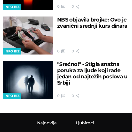
0
0
INFO BIZ
NBS objavila brojke: Ovo je
zvanični srednji kurs dinara
0
0
INFO BIZ
"Srećno!" - Stigla snažna
poruka za ljude koji rade
jedan od najtežih poslova u
Srbiji
0
0
INFO BIZ
Najnovije
Ljubimci