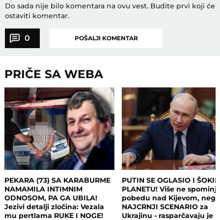
Do sada nije bilo komentara na ovu vest.
Budite prvi koji će
ostaviti komentar.
0
POŠALJI KOMENTAR
PRIČE SA WEBA
PEKARA (73) SA KARABURME
PUTIN SE OGLASIO I ŠOKI
NAMAMILA INTIMNIM
PLANETU! Više ne spominj
ODNOSOM, PA GA UBILA!
pobedu nad Kijevom, neg
Jezivi detalji zločina: Vezala
NAJCRNJI SCENARIO za
mu pertlama RUKE I NOGE!
Ukrajinu - rasparčavaju je 