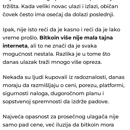
tržišta. Kada veliki novac ulazi i izlazi, običan
čovek često ima osećaj da dolazi poslednji.
Ipak, nije isto reći da je kasno i reći da je lako
vreme prošlo.
Bitkoin više nije mala tajna
interneta
, ali to ne znači da je svaka
mogućnost nestala. Razlika je u tome što
danas ulazak traži mnogo više opreza.
Nekada su ljudi kupovali iz radoznalosti, danas
moraju da razmišljaju o ceni, porezu, platformi,
sigurnosti naloga, dugoročnom planu i
sopstvenoj spremnosti da izdrže padove.
Najveća opasnost za prosečnog ulagača nije
samo pad cene, već iluzija da bitkoin mora