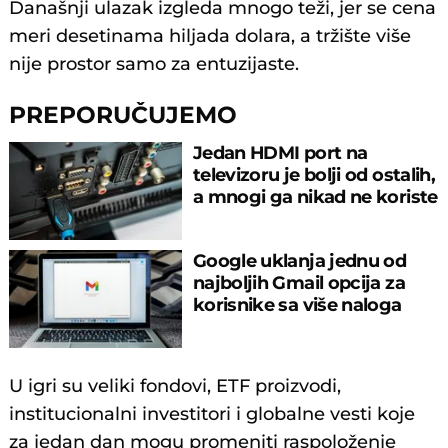
Današnji ulazak izgleda mnogo teži, jer se cena
meri desetinama hiljada dolara, a tržište više
nije prostor samo za entuzijaste.
PREPORUČUJEMO
Jedan HDMI port na
televizoru je bolji od ostalih,
a mnogi ga nikad ne koriste
Google uklanja jednu od
najboljih Gmail opcija za
korisnike sa više naloga
U igri su veliki fondovi, ETF proizvodi,
institucionalni investitori i globalne vesti koje
za jedan dan mogu promeniti raspoloženje