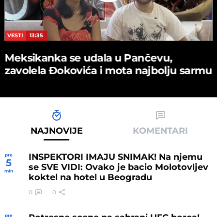
VESTI
13:35
Meksikanka se udala u Pančevu,
zavolela Đokovića i mota najbolju sarmu
NAJNOVIJE
KOMENTARI
INSPEKTORI IMAJU SNIMAK! Na njemu
pre
5
se SVE VIDI: Ovako je bacio Molotovljev
min
koktel na hotel u Beogradu
0
0
pre