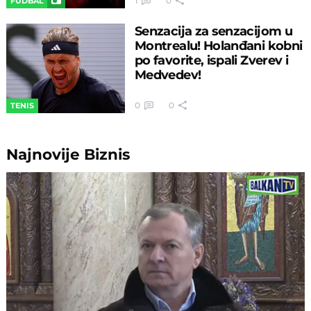
1
0
FUDBAL
Senzacija za senzacijom u
Montrealu! Holanđani kobni
po favorite, ispali Zverev i
Medvedev!
0
0
TENIS
Najnovije
Biznis