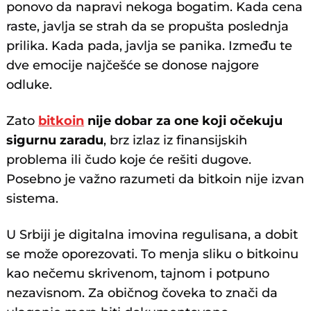
ponovo da napravi nekoga bogatim. Kada cena
raste, javlja se strah da se propušta poslednja
prilika. Kada pada, javlja se panika. Između te
dve emocije najčešće se donose najgore
odluke.
Zato
bitkoin
nije dobar za one koji očekuju
sigurnu zaradu
, brz izlaz iz finansijskih
problema ili čudo koje će rešiti dugove.
Posebno je važno razumeti da bitkoin nije izvan
sistema.
U Srbiji je digitalna imovina regulisana, a dobit
se može oporezovati. To menja sliku o bitkoinu
kao nečemu skrivenom, tajnom i potpuno
nezavisnom. Za običnog čoveka to znači da