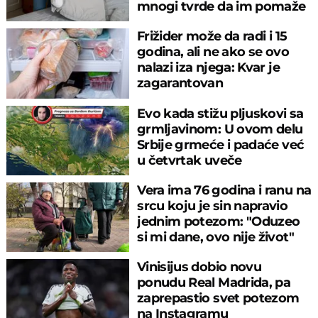
mnogi tvrde da im pomaže
Frižider može da radi i 15
godina, ali ne ako se ovo
nalazi iza njega: Kvar je
zagarantovan
Evo kada stižu pljuskovi sa
grmljavinom: U ovom delu
Srbije grmeće i padaće već
u četvrtak uveče
Vera ima 76 godina i ranu na
srcu koju je sin napravio
jednim potezom: "Oduzeo
si mi dane, ovo nije život"
Vinisijus dobio novu
ponudu Real Madrida, pa
zaprepastio svet potezom
na Instagramu