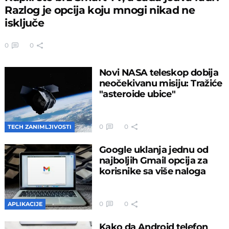
Razlog je opcija koju mnogi nikad ne
isključe
0
0
Novi NASA teleskop dobija
neočekivanu misiju: Tražiće
"asteroide ubice"
0
0
TECH ZANIMLJIVOSTI
Google uklanja jednu od
najboljih Gmail opcija za
korisnike sa više naloga
0
0
APLIKACIJE
Kako da Android telefon