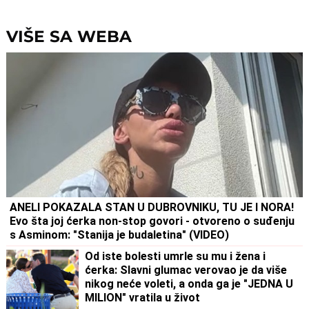
tri dela?!
VIŠE SA WEBA
ANELI POKAZALA STAN U DUBROVNIKU, TU JE I NORA!
Evo šta joj ćerka non-stop govori - otvoreno o suđenju
s Asminom: "Stanija je budaletina" (VIDEO)
Od iste bolesti umrle su mu i žena i
ćerka: Slavni glumac verovao je da više
nikog neće voleti, a onda ga je "JEDNA U
MILION" vratila u život