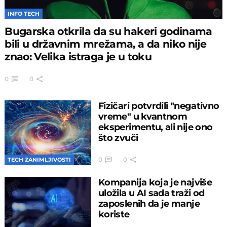
INFO TECH
Bugarska otkrila da su hakeri godinama
bili u državnim mrežama, a da niko nije
znao: Velika istraga je u toku
0
0
Fizičari potvrdili "negativno
vreme" u kvantnom
eksperimentu, ali nije ono
što zvuči
0
0
TECH ZANIMLJIVOSTI
Kompanija koja je najviše
uložila u AI sada traži od
zaposlenih da je manje
koriste