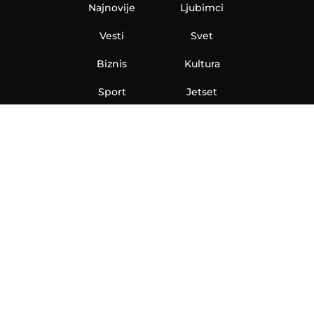
Najnovije
Ljubimci
Vesti
Svet
Biznis
Kultura
Sport
Jetset
Nauka
Ona
Aero
Zanimljivosti
eKlinika
Hi-Tech
Auto
Plantbased
Ubrzanje
Telegraf TV