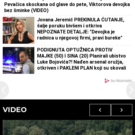
Pevačica skockana od glave do pete, Viktorova devojka
bez šminke (VIDEO)
Jovana Jeremić PREKINULA ĆUTANJE,
šalje poruku bivšem i otkriva
NEPOZNATE DETALJE: "Devojka je
radnica u njegovoj firmi, pravi bureke"
PODIGNUTA OPTUŽNICA PROTIV
MAJKE (50) I SINA (20) Planirali ubistvo
Luke Bojovića?! Nađen arsenal oružja,
otkriven i PAKLENI PLAN koji su skovali
by Aklamator
VIDEO