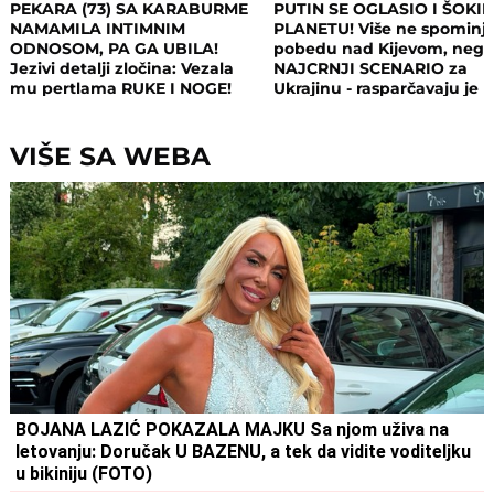
PEKARA (73) SA KARABURME
PUTIN SE OGLASIO I ŠOKI
NAMAMILA INTIMNIM
PLANETU! Više ne spominj
ODNOSOM, PA GA UBILA!
pobedu nad Kijevom, neg
Jezivi detalji zločina: Vezala
NAJCRNJI SCENARIO za
mu pertlama RUKE I NOGE!
Ukrajinu - rasparčavaju je 
tri dela?!
VIŠE SA WEBA
BOJANA LAZIĆ POKAZALA MAJKU Sa njom uživa na
letovanju: Doručak U BAZENU, a tek da vidite voditeljku
u bikiniju (FOTO)