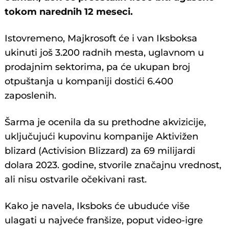
tokom narednih 12 meseci.
Istovremeno, Majkrosoft će i van Iksboksa
ukinuti još 3.200 radnih mesta, uglavnom u
prodajnim sektorima, pa će ukupan broj
otpuštanja u kompaniji dostići 6.400
zaposlenih.
Šarma je ocenila da su prethodne akvizicije,
uključujući kupovinu kompanije Aktivižen
blizard (Activision Blizzard) za 69 milijardi
dolara 2023. godine, stvorile značajnu vrednost,
ali nisu ostvarile očekivani rast.
Kako je navela, Iksboks će ubuduće više
ulagati u najveće franšize, poput video-igre