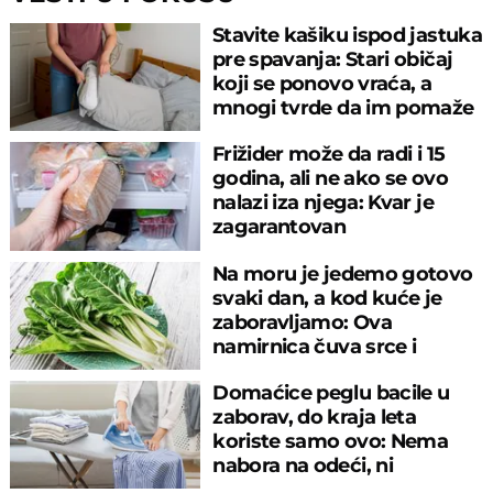
Stavite kašiku ispod jastuka
pre spavanja: Stari običaj
koji se ponovo vraća, a
mnogi tvrde da im pomaže
Frižider može da radi i 15
godina, ali ne ako se ovo
nalazi iza njega: Kvar je
zagarantovan
Na moru je jedemo gotovo
svaki dan, a kod kuće je
zaboravljamo: Ova
namirnica čuva srce i
reguliše šećer
Domaćice peglu bacile u
zaborav, do kraja leta
koriste samo ovo: Nema
nabora na odeći, ni
preznojavanja