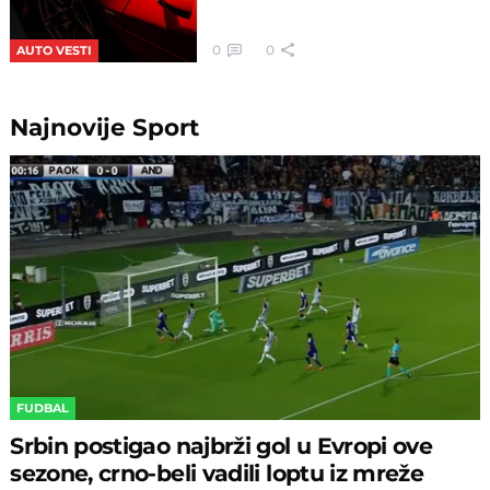
0
0
AUTO VESTI
Najnovije
Sport
FUDBAL
Srbin postigao najbrži gol u Evropi ove
sezone, crno-beli vadili loptu iz mreže