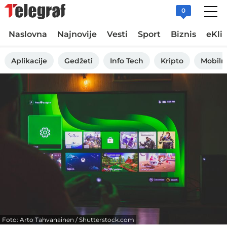
0
Naslovna
Najnovije
Vesti
Sport
Biznis
eKli
Aplikacije
Gedžeti
Info Tech
Kripto
Mobiln
Foto: Arto Tahvanainen / Shutterstock.com