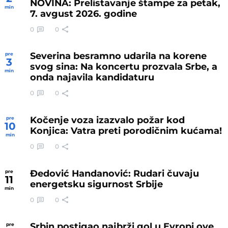
NOVINA: Prelistavanje štampe za petak,
min
7. avgust 2026. godine
0
0
Severina besramno udarila na korene
pre
3
svog sina: Na koncertu prozvala Srbe, a
min
onda najavila kandidaturu
0
0
Kočenje voza izazvalo požar kod
pre
10
Konjica: Vatra preti porodičnim kućama!
min
0
0
Đedović Handanović: Rudari čuvaju
pre
11
energetsku sigurnost Srbije
min
0
0
Srbin postigao najbrži gol u Evropi ove
pre