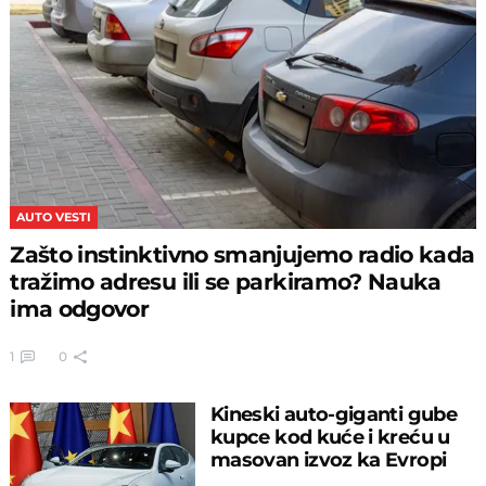
AUTO VESTI
Zašto instinktivno smanjujemo radio kada
tražimo adresu ili se parkiramo? Nauka
ima odgovor
1
0
Kineski auto-giganti gube
kupce kod kuće i kreću u
masovan izvoz ka Evropi