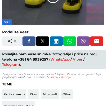
Play
Video
4:34
Podelite vest:
0
Pošaljite nam Vaše snimke, fotografije i priče na broj
telefona
+381 64 8939257
(
WhatsApp
/
Viber
/
Telegram
).
Telegraf.rs zadržava sva prava nad sadržajem. Za preuzimanje sadržaja
pogledajte uputstva na stranici
Uslovi korišćenja
.
TEME
Radno mesto
Xbox
Microsoft
Otkaz
Gejming industrija