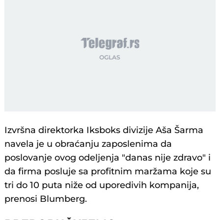
Izvršna direktorka Iksboks divizije Aša Šarma
navela je u obraćanju zaposlenima da
poslovanje ovog odeljenja "danas nije zdravo" i
da firma posluje sa profitnim maržama koje su
tri do 10 puta niže od uporedivih kompanija,
prenosi Blumberg.