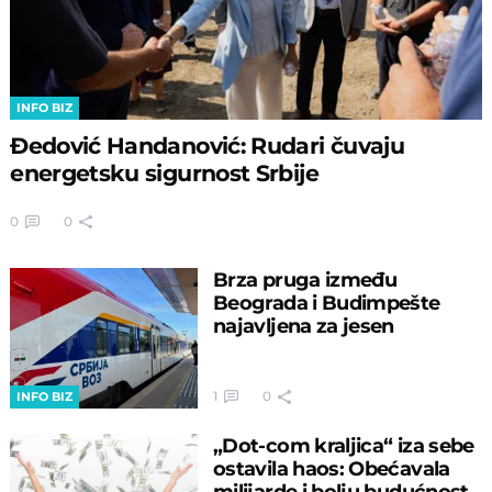
INFO BIZ
Đedović Handanović: Rudari čuvaju
energetsku sigurnost Srbije
0
0
Brza pruga između
Beograda i Budimpešte
najavljena za jesen
1
0
INFO BIZ
„Dot-com kraljica“ iza sebe
ostavila haos: Obećavala
milijarde i bolju budućnost,