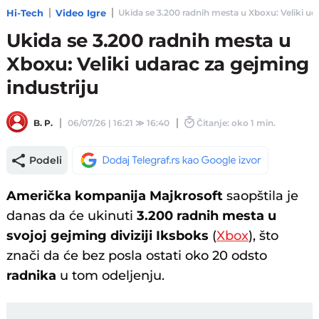
Hi-Tech
Video Igre
Ukida se 3.200 radnih mesta u Xboxu: Veliki uda
Ukida se 3.200 radnih mesta u
Xboxu: Veliki udarac za gejming
industriju
B. P.
06/07/26 | 16:21
≫
16:40
Čitanje: oko 1 min.
Podeli
Američka kompanija Majkrosoft
saopštila je
danas da će ukinuti
3.200 radnih mesta u
svojoj gejming diviziji Iksboks
(
Xbox
), što
znači da će bez posla ostati oko 20 odsto
radnika
u tom odeljenju.