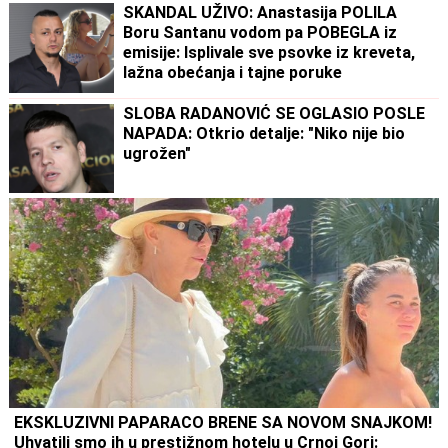
SKANDAL UŽIVO: Anastasija POLILA
Boru Santanu vodom pa POBEGLA iz
emisije: Isplivale sve psovke iz kreveta,
lažna obećanja i tajne poruke
SLOBA RADANOVIĆ SE OGLASIO POSLE
NAPADA: Otkrio detalje: "Niko nije bio
ugrožen"
EKSKLUZIVNI PAPARACO BRENE SA NOVOM SNAJKOM!
Uhvatili smo ih u prestižnom hotelu u Crnoj Gori: