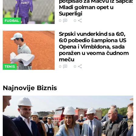
potpisao za Mačvu iz Šapca:
Mladi golman opet u
Superligi
0
0
FUDBAL
Srpski vunderkind sa 6:0,
6:0 pobedio šampiona US
Opena i Vimbldona, sada
poražen u veoma čudnom
meču
0
0
TENIS
Najnovije
Biznis