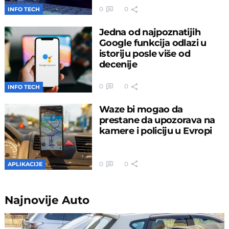
0
0
INFO TECH
Jedna od najpoznatijih
Google funkcija odlazi u
istoriju posle više od
decenije
0
0
INFO TECH
Waze bi mogao da
prestane da upozorava na
kamere i policiju u Evropi
0
0
APLIKACIJE
Najnovije
Auto