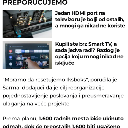
PREPORUČUJEMO
Jedan HDMI port na
televizoru je bolji od ostalih,
a mnogi ga nikad ne koriste
Kupili ste brz Smart TV, a
sada jedva radi? Razlog je
opcija koju mnogi nikad ne
isključe
"Moramo da resetujemo Iksboks", poručila je
Šarma, dodajući da je cilj reorganizacije
pojednostavljenje poslovanja i preusmeravanje
ulaganja na veće projekte.
Prema planu,
1.600 radnih mesta biće ukinuto
odmah, dok će preostalih 1.600 biti ugašeno