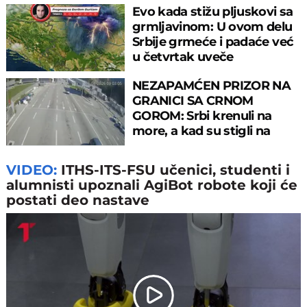
Evo kada stižu pljuskovi sa
grmljavinom: U ovom delu
Srbije grmeće i padaće već
u četvrtak uveče
NEZAPAMĆEN PRIZOR NA
GRANICI SA CRNOM
GOROM: Srbi krenuli na
more, a kad su stigli na
prelaz, ostali u šoku!
VIDEO:
ITHS-ITS-FSU učenici, studenti i
alumnisti upoznali AgiBot robote koji će
postati deo nastave