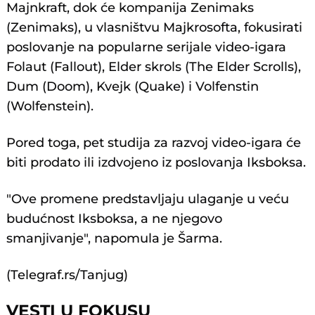
Majnkraft, dok će kompanija Zenimaks
(Zenimaks), u vlasništvu Majkrosofta, fokusirati
poslovanje na popularne serijale video-igara
Folaut (Fallout), Elder skrols (The Elder Scrolls),
Dum (Doom), Kvejk (Quake) i Volfenstin
(Wolfenstein).
Pored toga, pet studija za razvoj video-igara će
biti prodato ili izdvojeno iz poslovanja Iksboksa.
"Ove promene predstavljaju ulaganje u veću
budućnost Iksboksa, a ne njegovo
smanjivanje", napomula je Šarma.
(Telegraf.rs/Tanjug)
VESTI U FOKUSU