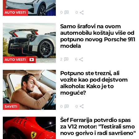
0
0
AUTO VESTI
Samo šrafovi na ovom
automobilu koštaju više od
potpuno novog Porsche 911
modela
2
6
AUTO VESTI
Potpuno ste trezni, ali
vozite kao pod dejstvom
alkohola: Kako je to
moguće?
0
0
SAVETI
Šef Ferrarija potvrdio spas
za V12 motor: "Testirali smo
novo gorivo i radi savršeno"