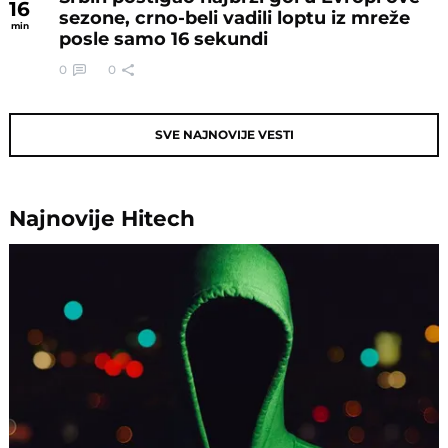
16
sezone, crno-beli vadili loptu iz mreže
min
posle samo 16 sekundi
0
0
SVE NAJNOVIJE VESTI
Najnovije
Hitech