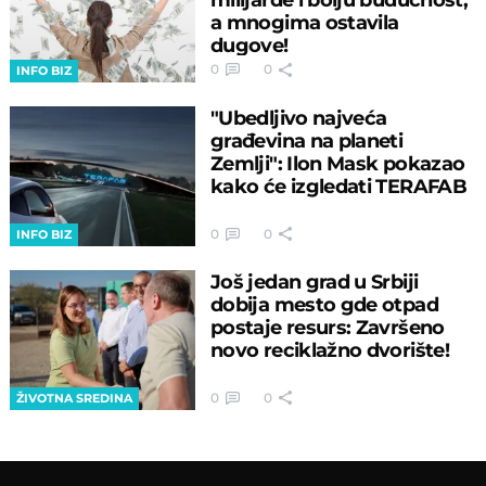
a mnogima ostavila
dugove!
0
0
INFO BIZ
"Ubedljivo najveća
građevina na planeti
Zemlji": Ilon Mask pokazao
kako će izgledati TERAFAB
0
0
INFO BIZ
Još jedan grad u Srbiji
dobija mesto gde otpad
postaje resurs: Završeno
novo reciklažno dvorište!
0
0
ŽIVOTNA SREDINA