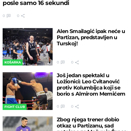
posle samo 16 sekundi
0
0
Alen Smailagić ipak neće u
Partizan, predstavljen u
Turskoj!
0
0
KOŠARKA
Još jedan spektakl u
Ložionici: Leo Cvitanović
protiv Kolumbijca koji se
borio s Almirom Memićem
0
0
FIGHT CLUB
Zbog njega trener dobio
otkaz u Partizanu, sad