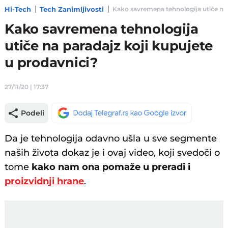
Hi-Tech
Tech Zanimljivosti
Kako savremena tehnologija utiče na p
Kako savremena tehnologija
utiče na paradajz koji kupujete
u prodavnici?
27/11/20 | 17:37
Podeli
Da je tehnologija odavno ušla u sve segmente
naših života dokaz je i ovaj video, koji svedoči o
tome
kako nam ona pomaže u preradi i
proizvidnji hrane
.