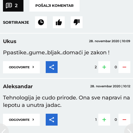
2
POŠALJI KOMENTAR
SORTIRANJE
Ukus
28. novembar 2020 | 10:09
Ppastike..gume..bljak..domaći je zakon !
›
2
0
ODGOVORITE
Aleksandar
28. novembar 2020 | 10:12
Tehnologija je cudo prirode. Ona sve napravi na
lepotu a unutra jadac.
›
1
0
ODGOVORITE