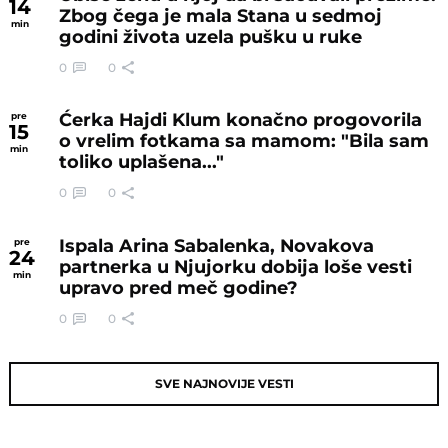
14
Zbog čega je mala Stana u sedmoj
min
godini života uzela pušku u ruke
0
0
Ćerka Hajdi Klum konačno progovorila
pre
15
o vrelim fotkama sa mamom: "Bila sam
min
toliko uplašena..."
0
0
Ispala Arina Sabalenka, Novakova
pre
24
partnerka u Njujorku dobija loše vesti
min
upravo pred meč godine?
0
0
SVE NAJNOVIJE VESTI