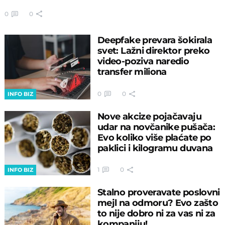
0
0
Deepfake prevara šokirala
svet: Lažni direktor preko
video-poziva naredio
transfer miliona
0
0
INFO BIZ
Nove akcize pojačavaju
udar na novčanike pušača:
Evo koliko više plaćate po
paklici i kilogramu duvana
1
0
INFO BIZ
Stalno proveravate poslovni
mejl na odmoru? Evo zašto
to nije dobro ni za vas ni za
kompaniju!