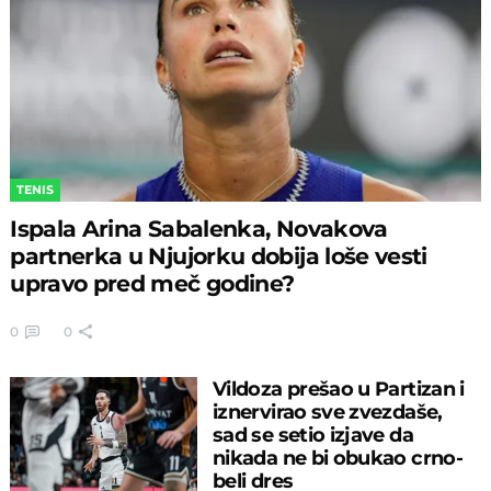
TENIS
Ispala Arina Sabalenka, Novakova
partnerka u Njujorku dobija loše vesti
upravo pred meč godine?
0
0
Vildoza prešao u Partizan i
iznervirao sve zvezdaše,
sad se setio izjave da
nikada ne bi obukao crno-
beli dres