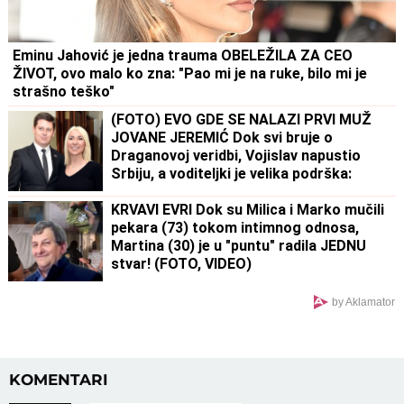
Eminu Jahović je jedna trauma OBELEŽILA ZA CEO
ŽIVOT, ovo malo ko zna: "Pao mi je na ruke, bilo mi je
strašno teško"
(FOTO) EVO GDE SE NALAZI PRVI MUŽ
JOVANE JEREMIĆ Dok svi bruje o
Draganovoj veridbi, Vojislav napustio
Srbiju, a voditeljki je velika podrška:
"Brak nam je bio savršen"
KRVAVI EVRI Dok su Milica i Marko mučili
pekara (73) tokom intimnog odnosa,
Martina (30) je u "puntu" radila JEDNU
stvar! (FOTO, VIDEO)
by Aklamator
KOMENTARI