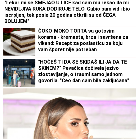
"Lekar mi se SMEJAO U LICE kad sam mu rekao da mi
NEVIDLJIVA RUKA DODIRUJE TELO. Gubio sam vid i bio
iscrpljen, tek posle 20 godina otkrili su od ČEGA
BOLUJEM"
ČOKO-MOKO TORTA sa gotovim
korama - kremasta, brza i savršena za
vikend: Recept za poslasticu za koju
vam šporet nije potreban
"HOĆEŠ TI DA SE SKIDAŠ ILI JA DA TE
SKINEM?" Pevačica doživela jezivo
zlostavljanje, o traumi samo jednom
govorila: "Ceo dan sam bila zaključana"