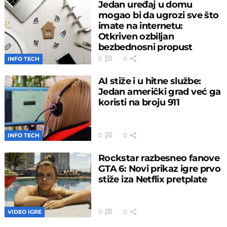
Jedan uređaj u domu
mogao bi da ugrozi sve što
imate na internetu:
Otkriven ozbiljan
bezbednosni propust
0
0
INFO TECH
AI stiže i u hitne službe:
Jedan američki grad već ga
koristi na broju 911
0
0
INFO TECH
Rockstar razbesneo fanove
GTA 6: Novi prikaz igre prvo
stiže iza Netflix pretplate
0
0
VIDEO IGRE