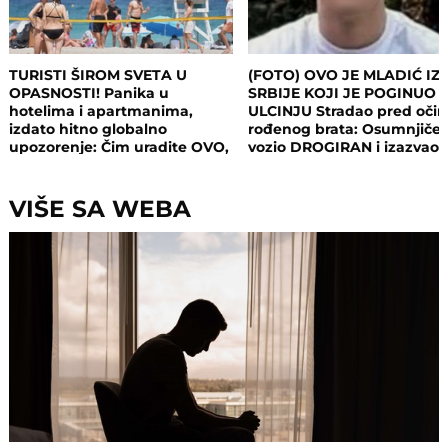
TURISTI ŠIROM SVETA U
(FOTO) OVO JE MLADIĆ IZ
OPASNOSTI! Panika u
SRBIJE KOJI JE POGINUO 
hotelima i apartmanima,
ULCINJU Stradao pred oči
izdato hitno globalno
rođenog brata: Osumnjičen
upozorenje: Čim uradite OVO,
vozio DROGIRAN i izazvao
postajete meta opasnog
nesreću
napada!
VIŠE SA WEBA