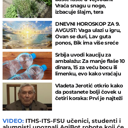
Vraća snagu u noge,
izbacuje šlajm, tera
komarce i miševe
DNEVNI HOROSKOP ZA 9.
AVGUST: Vaga ulazi u igru,
Ovan se duri, Lav guta
ponos, Bik ima više sreće
nego pameti
Srbija uvodi kauciju za
ambalažu: Za manje flaše 10
dinara, 15 za veću bocu ili
limenku, evo kako vraćaju
pare
Vladeta Jerotić otkrio kako
da postanete bolji čovek u
četiri koraka: Prvi je najteži
VIDEO:
ITHS-ITS-FSU učenici, studenti i
alumnisti upoznali AgiBot robote koji će