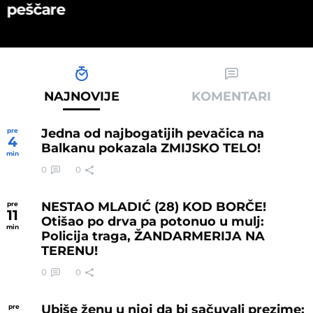
peščare
NAJNOVIJE
KOMENTARI
Jedna od najbogatijih pevačica na
pre
4
Balkanu pokazala ZMIJSKO TELO!
min
0
0
NESTAO MLADIĆ (28) KOD BORČE!
pre
11
Otišao po drva pa potonuo u mulj:
min
Policija traga, ŽANDARMERIJA NA
TERENU!
0
0
Ubiše ženu u njoj da bi sačuvali prezime:
pre