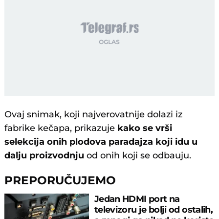
Ovaj snimak, koji najverovatnije dolazi iz
fabrike kečapa, prikazuje
kako se vrši
selekcija onih plodova paradajza koji idu u
dalju proizvodnju
od onih koji se odbauju.
PREPORUČUJEMO
Jedan HDMI port na
televizoru je bolji od ostalih,