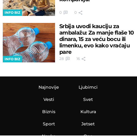
0
0
INFO BIZ
Srbija uvodi kauciju za
ambalažu: Za manje flaše 10
dinara, 15 za veću bocu ili
limenku, evo kako vraćaju
pare
28
16
INFO BIZ
Najnovije
Ljubimci
Vesti
Svet
Biznis
Kultura
Sport
Jetset
Nauka
Ona