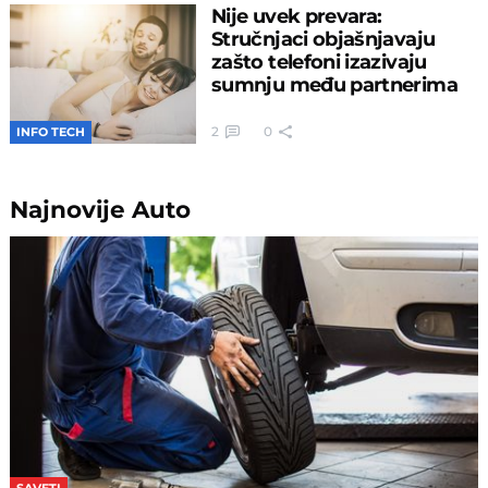
Nije uvek prevara:
Stručnjaci objašnjavaju
zašto telefoni izazivaju
sumnju među partnerima
2
0
INFO TECH
Najnovije
Auto