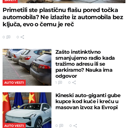
SAVETI
Primetili ste plastičnu flašu pored točka
automobila? Ne izlazite iz automobila bez
ključa, evo o čemu je reč
0
0
Zašto instinktivno
smanjujemo radio kada
tražimo adresu ili se
parkiramo? Nauka ima
odgovor
1
0
AUTO VESTI
Kineski auto-giganti gube
kupce kod kuće i kreću u
masovan izvoz ka Evropi
0
0
AUTO VESTI