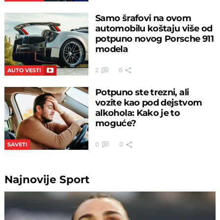
Samo šrafovi na ovom
automobilu koštaju više od
potpuno novog Porsche 911
modela
2
6
AUTO VESTI
Potpuno ste trezni, ali
vozite kao pod dejstvom
alkohola: Kako je to
moguće?
0
0
SAVETI
Najnovije
Sport