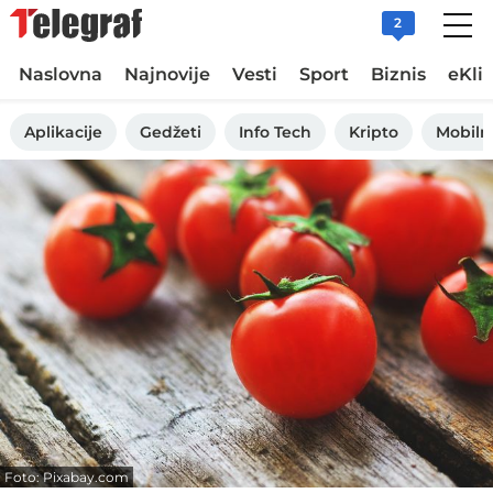
2
Naslovna
Najnovije
Vesti
Sport
Biznis
eKli
Aplikacije
Gedžeti
Info Tech
Kripto
Mobiln
Foto: Pixabay.com