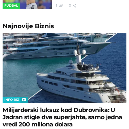
1
0
FUDBAL
Najnovije
Biznis
INFO BIZ
Milijarderski luksuz kod Dubrovnika: U
Jadran stigle dve superjahte, samo jedna
vredi 200 miliona dolara