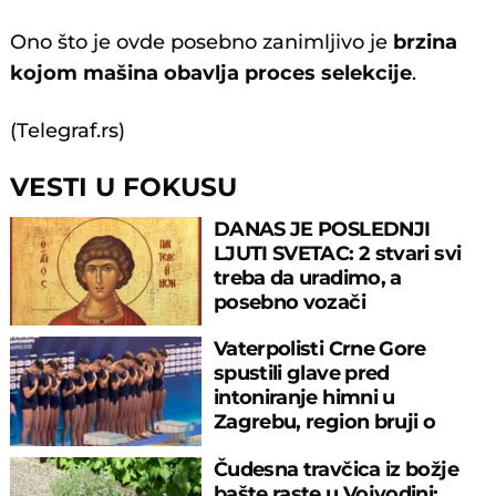
Ono što je ovde posebno zanimljivo je
brzina
kojom mašina obavlja proces selekcije
.
(Telegraf.rs)
VESTI U FOKUSU
DANAS JE POSLEDNJI
LJUTI SVETAC: 2 stvari svi
treba da uradimo, a
posebno vozači
Vaterpolisti Crne Gore
spustili glave pred
intoniranje himni u
Zagrebu, region bruji o
velikom propustu
Čudesna travčica iz božje
bašte raste u Vojvodini: