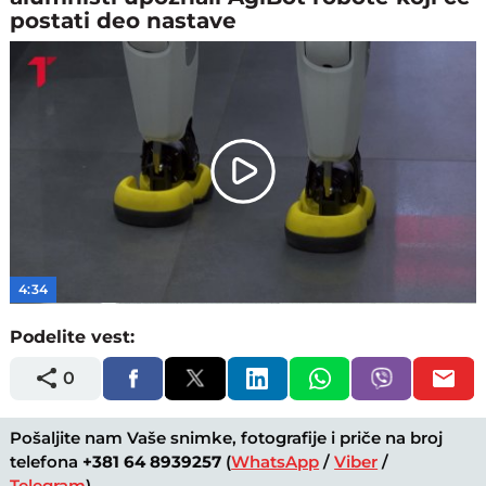
postati deo nastave
Play
Video
4:34
Podelite vest:
0
Pošaljite nam Vaše snimke, fotografije i priče na broj
telefona
+381 64 8939257
(
WhatsApp
/
Viber
/
Telegram
).