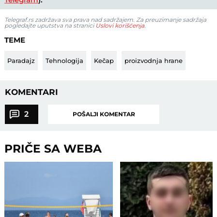
Telegraf.rs zadržava sva prava nad sadržajem. Za preuzimanje sadržaja
pogledajte uputstva na stranici
Uslovi korišćenja
.
TEME
Paradajz
Tehnologija
Kečap
proizvodnja hrane
KOMENTARI
2
POŠALJI KOMENTAR
PRIČE SA WEBA