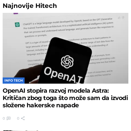
Najnovije
Hitech
INFO TECH
OpenAI stopira razvoj modela Astra:
Kritičan zbog toga što može sam da izvodi
složene hakerske napade
0
0