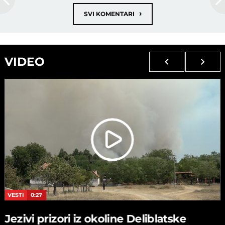
›
SVI KOMENTARI
VIDEO
VESTI
0:27
Jezivi prizori iz okoline Deliblatske