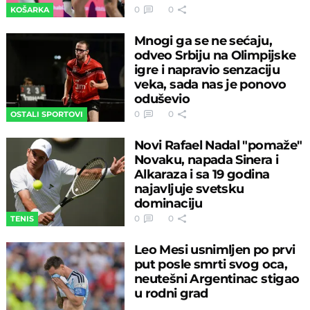
0
0
KOŠARKA
Mnogi ga se ne sećaju,
odveo Srbiju na Olimpijske
igre i napravio senzaciju
veka, sada nas je ponovo
oduševio
0
0
OSTALI SPORTOVI
Novi Rafael Nadal "pomaže"
Novaku, napada Sinera i
Alkaraza i sa 19 godina
najavljuje svetsku
dominaciju
0
0
TENIS
Leo Mesi usnimljen po prvi
put posle smrti svog oca,
neutešni Argentinac stigao
u rodni grad