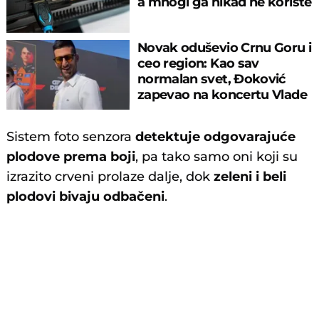
a mnogi ga nikad ne koriste
Novak oduševio Crnu Goru i
ceo region: Kao sav
normalan svet, Đoković
zapevao na koncertu Vlade
Georgijeva
Sistem foto senzora
detektuje odgovarajuće
plodove prema boji
, pa tako samo oni koji su
izrazito crveni prolaze dalje, dok
zeleni i beli
plodovi bivaju odbačeni
.