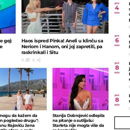
pre
4
min
pre
6
e gej:
Haos ispred Pinka! Aneli u klinču sa
min
e
Neriom i Hanom, oni joj zapretili, pa
raskrinkali i Situ
0
0
pre
8
min
pre
8
min
mogu da kažem da
Stanija Dobrojević odlepila
m pogledao drugu":
na pitanje o sutlijašu:
nu Rajoviću žena
Starleta nije mogla više da