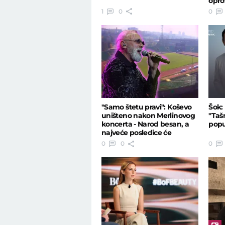
opros
pode
1
0
0
"Samo štetu pravi": Koševo
Šok:
uništeno nakon Merlinovog
"Taš
koncerta - Narod besan, a
popu
najveće posledice će
snositi...
0
0
0