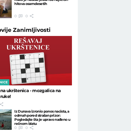
hitova osamdesetih
0
0
ovije
Zanimljivosti
NICE
na ukrštenica - mozgalica na
ruke!
Iz Dunava izronio ponos nacista, a
odmah pored strašan prizor:
Pogledajte šta je upravo nađeno u
rečnom blatu
0
0