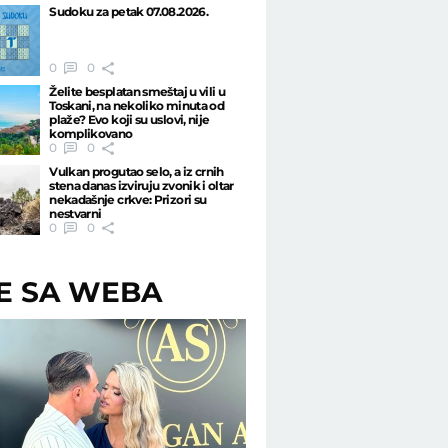
Sudoku za petak 07.08.2026.
0
0
Želite besplatan smeštaj u vili u
Toskani, na nekoliko minuta od
plaže? Evo koji su uslovi, nije
komplikovano
0
0
Vulkan progutao selo, a iz crnih
stena danas izviruju zvonik i oltar
nekadašnje crkve: Prizori su
nestvarni
0
0
ŠE SA WEBA