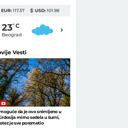
EUR:
117.37
USD:
101.98
24
23
o
C
o
C
Beograd
Novi Sad
ovije
Vesti
e moguće da je ovo snimljeno u
 Grdosija mirno sedela u šumi,
otez je sve poremetio