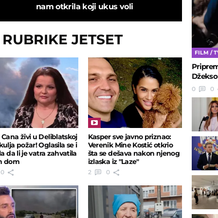
nam otkrila koji ukus voli
Z RUBRIKE JETSET
FILM / 
Priprem
Džekson
0
0
 Cana živi u Deliblatskoj
Kasper sve javno priznao:
ulja požar! Oglasila se i
Verenik Mine Kostić otkrio
la da li je vatra zahvatila
šta se dešava nakon njenog
en dom
izlaska iz "Laze"
0
2
0