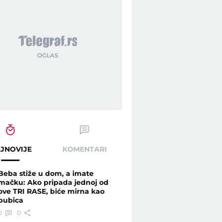
JNOVIJE
KOMENTARI
Beba stiže u dom, a imate
mačku: Ako pripada jednoj od
ove TRI RASE, biće mirna kao
bubica
0
0