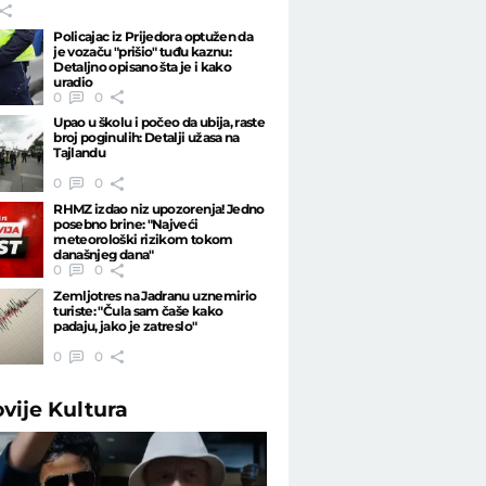
Policajac iz Prijedora optužen da
je vozaču "prišio" tuđu kaznu:
Detaljno opisano šta je i kako
uradio
0
0
Upao u školu i počeo da ubija, raste
broj poginulih: Detalji užasa na
Tajlandu
0
0
RHMZ izdao niz upozorenja! Jedno
posebno brine: "Najveći
meteorološki rizikom tokom
današnjeg dana"
0
0
Zemljotres na Jadranu uznemirio
turiste: "Čula sam čaše kako
padaju, jako je zatreslo"
0
0
ovije
Kultura
04
JETSET
9:14
Nvora se venčao na
"On je zaslužan za to što s
i u Barseloni
srećnija" Breskvica prvi put 