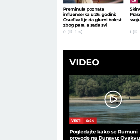
Preminula poznata
Skin
influenserka u 26. godini:
Pras
Osuđivali je da glumi bolest
svoj
zbog para, a sada svi
zanemeli
0
1
1
VIDEO
L
24:19
VESTI
0:44
Marković o poraznim
Pogledajte kako se Rumuni
ima: "Kako dečko u 48
provode na Dunavu: Ovakvu