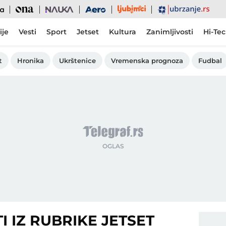
Ljubimci
Ona
Nauka
Aero
Ubrzanje
ije
Vesti
Sport
Jetset
Kultura
Zanimljivosti
Hi-Te
t
Hronika
Ukrštenice
Vremenska prognoza
Fudbal
I IZ RUBRIKE JETSET