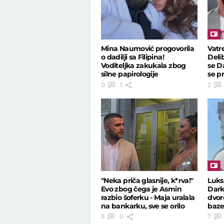
Mina Naumović progovorila
Vatr
o dadilji sa Filipina!
Deli
Voditeljka zakukala zbog
se D
silne papirologije
se pr
0
1
2
"Neka priča glasnije, k*rva!"
Luks
Evo zbog čega je Asmin
Dark
razbio šoferku - Maja uralala
dvor
na bankarku, sve se orilo
baze
dah
3
0
7