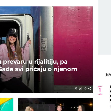
prevaru u rijalitiju, pa
! Sada svi pričaju o njenom
NA
pre
0
0
1
min