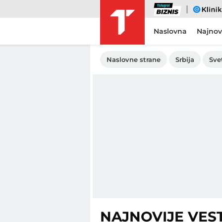
Biznis
eKlinika
Naslovna
Najnov
Naslovne strane
Srbija
Sve
NAJNOVIJE VEST