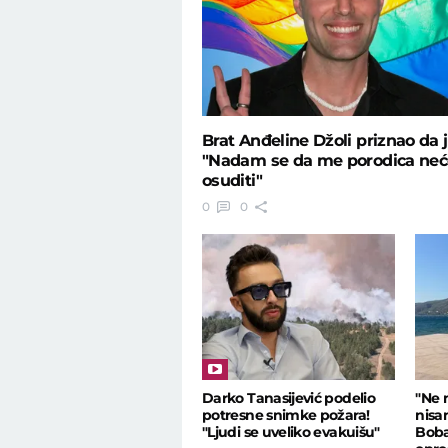
Brat Anđeline Džoli priznao da j
"Nadam se da me porodica neć
osuditi"
0
0
Darko Tanasijević podelio
"Ne 
potresne snimke požara!
nisa
"Ljudi se uveliko evakuišu"
Boba