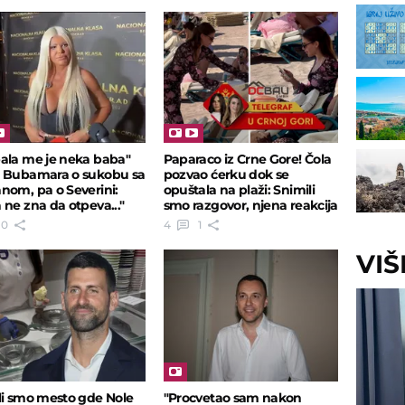
ala me je neka baba"
Paparaco iz Crne Gore! Čola
 Bubamara o sukobu sa
pozvao ćerku dok se
nom, pa o Severini:
opuštala na plaži: Snimili
 ne zna da otpeva..."
smo razgovor, njena reakcija
je hit
0
4
1
VI
li smo mesto gde Nole
"Procvetao sam nakon