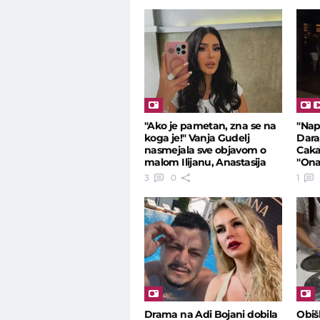
"Ako je pametan, zna se na
"Nap
koga je!" Vanja Gudelj
Dara
nasmejala sve objavom o
Caka
malom Ilijanu, Anastasija
"Ona
reagovala
3
0
1
Drama na Adi Bojani dobila
Obiš