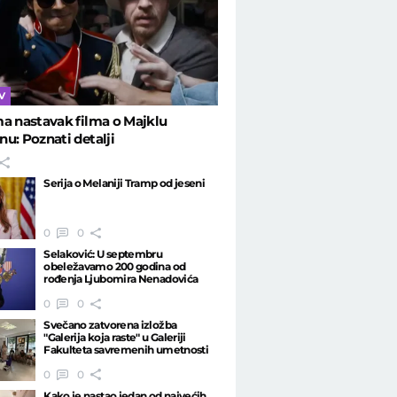
novom dečku
TV
a nastavak filma o Majklu
u: Poznati detalji
Serija o Melaniji Tramp od jeseni
0
0
Selaković: U septembru
obeležavamo 200 godina od
rođenja Ljubomira Nenadovića
0
0
Svečano zatvorena izložba
"Galerija koja raste" u Galeriji
Fakulteta savremenih umetnosti
0
0
Kako je nastao jedan od najvećih