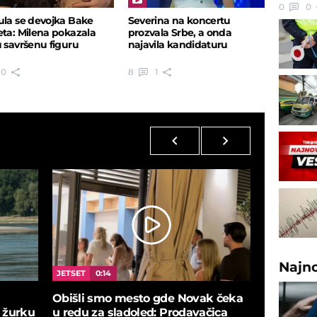
0
0
ula se devojka Bake
Severina na koncertu
eta: Milena pokazala
prozvala Srbe, a onda
u savršenu figuru
najavila kandidaturu
0
8
1
Najn
JETSET
0:14
SPORT
0:
Obišli smo mesto gde Novak čeka
Džordan 
 žurku
u redu za sladoled: Prodavačica
ceremonij