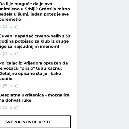
Da li je moguće da je ovo
snimljeno u Srbiji? Grdosija mirno
sedela u šumi, jedan potez je sve
poremetio
0
0
Čuveni napadač crveno-belih s 39
godina potpisao za klub iz druge
lige sa najčudnijim imenom!
0
0
Policajac iz Prijedora optužen da
je vozaču "prišio" tuđu kaznu:
Detaljno opisano šta je i kako
uradio
0
0
Besplatna ukrštenica - mozgalica
na dohvat ruke!
0
0
SVE NAJNOVIJE VESTI