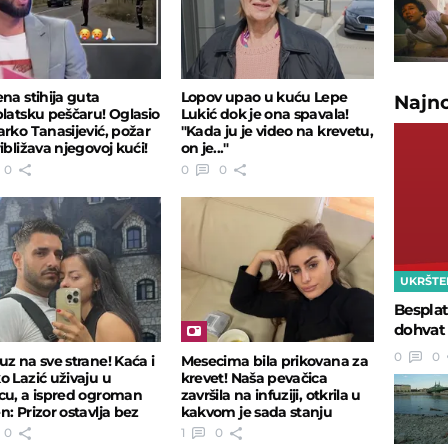
ena stihija guta
Lopov upao u kuću Lepe
Najn
blatsku peščaru! Oglasio
Lukić dok je ona spavala!
arko Tanasijević, požar
"Kada ju je video na krevetu,
ibližava njegovoj kući!
on je..."
0
0
0
UKRŠTE
Besplat
dohvat 
0
0
uz na sve strane! Kaća i
Mesecima bila prikovana za
o Lazić uživaju u
krevet! Naša pevačica
cu, a ispred ogroman
završila na infuziji, otkrila u
n: Prizor ostavlja bez
kakvom je sada stanju
a
0
1
0