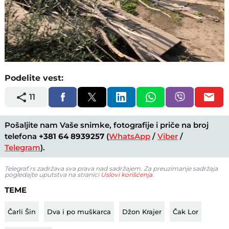
Loaded
:
Unmute
46.04%
Podelite vest:
11
Pošaljite nam Vaše snimke, fotografije i priče na broj
telefona
+381 64 8939257
(
WhatsApp
/
Viber
/
Telegram
).
Telegraf.rs zadržava sva prava nad sadržajem. Za preuzimanje sadržaja
pogledajte uputstva na stranici
Uslovi korišćenja
.
TEME
Čarli Šin
Dva i po muškarca
Džon Krajer
Čak Lor