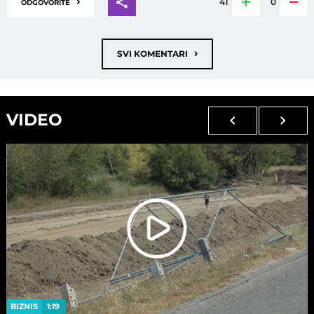
›
41
0
ODGOVORITE
›
SVI KOMENTARI
VIDEO
BIZNIS
1:19