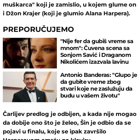
muškarca" koji je zamislio, u kojem glume on
i Džon Krajer (koji je glumio Alana Harpera).
PREPORUČUJEMO
"Nije fer da gubiš vreme sa
mnom": Čuvena scena sa
Sonjom Savić i Draganom
Nikolićem izazvala lavinu
komentara
Antonio Banderas: "Glupo je
da gubite vreme zbog
stvari koje ne zaslužuju da
budu u vašem životu"
Čarlijev predlog je odbijen, a kada nije mogao
da dobije ono što je želeo, Šin je odbio da se
pojavi u finalu, koje se ipak završilo