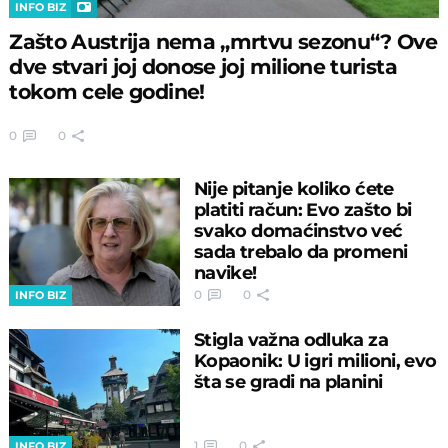
INFO BIZ
Zašto Austrija nema „mrtvu sezonu“? Ove
dve stvari joj donose joj milione turista
tokom cele godine!
0
0
Nije pitanje koliko ćete
platiti račun: Evo zašto bi
svako domaćinstvo već
sada trebalo da promeni
navike!
0
0
INFO BIZ
Stigla važna odluka za
Kopaonik: U igri milioni, evo
šta se gradi na planini
1
0
INFO BIZ