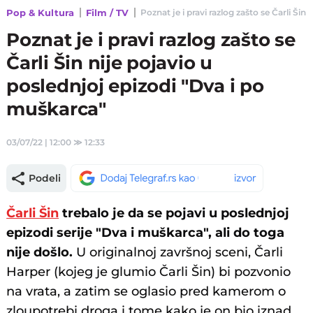
Pop & Kultura
Film / TV
Poznat je i pravi razlog zašto se Čarli Šin
Poznat je i pravi razlog zašto se
Čarli Šin nije pojavio u
poslednjoj epizodi "Dva i po
muškarca"
03/07/22 | 12:00
≫
12:33
Podeli
Čarli Šin
trebalo je da se pojavi u poslednjoj
epizodi serije "Dva i muškarca", ali do toga
nije došlo.
U originalnoj završnoj sceni, Čarli
Harper (kojeg je glumio Čarli Šin) bi pozvonio
na vrata, a zatim se oglasio pred kamerom o
zloupotrebi droga i tome kako je on bio iznad