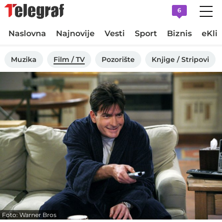
6
Naslovna
Najnovije
Vesti
Sport
Biznis
eKli
Muzika
Film / TV
Pozorište
Knjige / Stripovi
Foto: Warner Bros