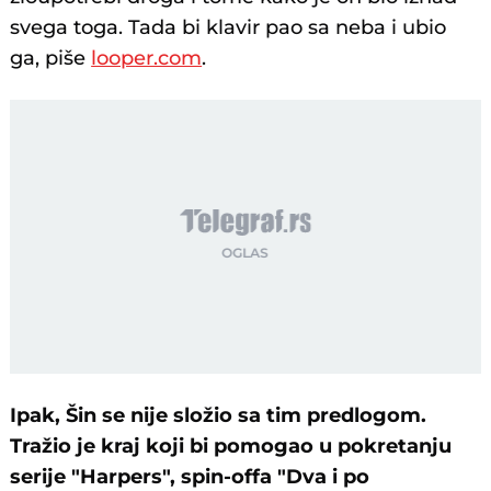
svega toga. Tada bi klavir pao sa neba i ubio
ga, piše
looper.com
.
Ipak, Šin se nije složio sa tim predlogom.
Tražio je kraj koji bi pomogao u pokretanju
serije "Harpers", spin-offa "Dva i po