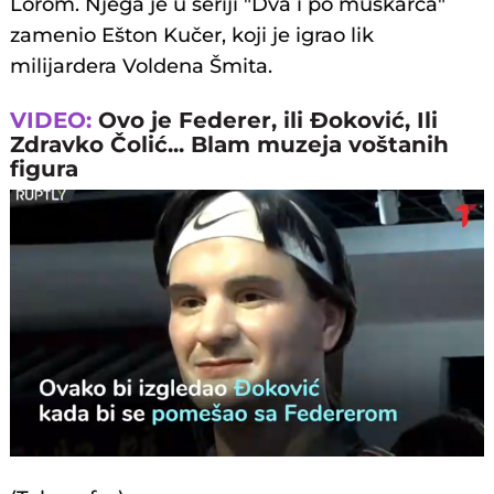
Lorom. Njega je u seriji "Dva i po muškarca"
zamenio Ešton Kučer, koji je igrao lik
milijardera Voldena Šmita.
VIDEO:
Ovo je Federer, ili Đoković, Ili
Zdravko Čolić... Blam muzeja voštanih
figura
Loaded
:
Unmute
82.55%