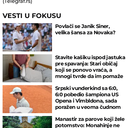
(Telegraf.rs)
VESTI U FOKUSU
Povlači se Janik Siner,
velika šansa za Novaka?
Stavite kašiku ispod jastuka
pre spavanja: Stari običaj
koji se ponovo vraća, a
mnogi tvrde da im pomaže
Srpski vunderkind sa 6:0,
6:0 pobedio šampiona US
Opena i Vimbldona, sada
poražen u veoma čudnom
meču
Manastir za parove koji žele
potomstvo: Monahinje ne