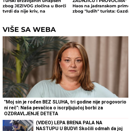
Turski državljanin uhapšen
ZADNJICU I PROVOCIRA"
zbog JEZIVOG zločina u Borči
Haos na jadranskom primo
tvrdi da nije kriv, na
zbog "ludih" turista: Gazda
saslušanju izneo ŠOK
isključio struju i promenio
DETALJE: Otkrio u kakvom su
brave, a potom su i UHAPŠ
odnosu bili
VIŠE SA WEBA
"Moj sin je rođen BEZ SLUHA, tri godine nije progovorio
ni reč": Naša pevačica o iscrpljujućoj borbi za
OZDRAVLJENJE DETETA
(VIDEO) LEPA BRENA PALA NA
NASTUPU U BUDVI Skočili odmah da joj