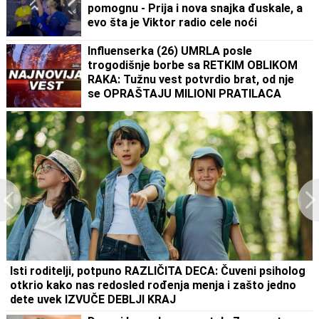
pomognu - Prija i nova snajka đuskale, a
evo šta je Viktor radio cele noći
Influenserka (26) UMRLA posle
trogodišnje borbe sa RETKIM OBLIKOM
RAKA: Tužnu vest potvrdio brat, od nje
se OPRAŠTAJU MILIONI PRATILACA
Isti roditelji, potpuno RAZLIČITA DECA: Čuveni psiholog
otkrio kako nas redosled rođenja menja i zašto jedno
dete uvek IZVUČE DEBLJI KRAJ