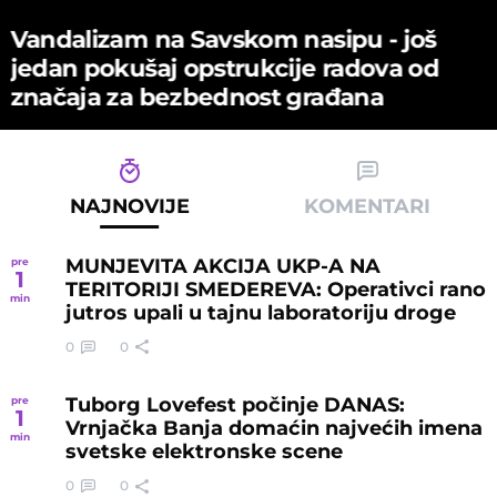
Vandalizam na Savskom nasipu - јoš
јedan pokušaј opstrukciјe radova od
značaјa za bezbednost građana
NAJNOVIJE
KOMENTARI
MUNJEVITA AKCIJA UKP-A NA
pre
1
TERITORIJI SMEDEREVA: Operativci rano
min
jutros upali u tajnu laboratoriju droge
0
0
Tuborg Lovefest počinje DANAS:
pre
1
Vrnjačka Banja domaćin najvećih imena
min
svetske elektronske scene
0
0