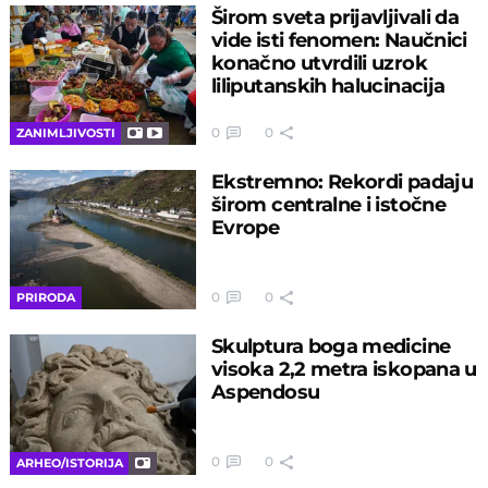
Širom sveta prijavljivali da
vide isti fenomen: Naučnici
konačno utvrdili uzrok
liliputanskih halucinacija
0
0
ZANIMLJIVOSTI
Ekstremno: Rekordi padaju
širom centralne i istočne
Evrope
0
0
PRIRODA
Skulptura boga medicine
visoka 2,2 metra iskopana u
Aspendosu
0
0
ARHEO/ISTORIJA