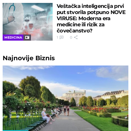
Veštačka inteligencija prvi
put stvorila potpuno NOVE
VIRUSE: Moderna era
medicine ili rizik za
čovečanstvo?
1
0
MEDICINA
Najnovije
Biznis