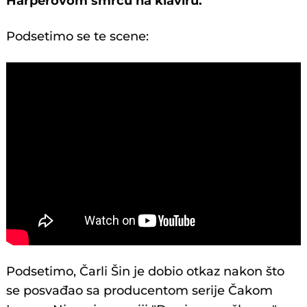
Harperovom smrću na klaviru.
Podsetimo se te scene:
Podsetimo, Čarli Šin je dobio otkaz nakon što
se posvađao sa producentom serije Čakom