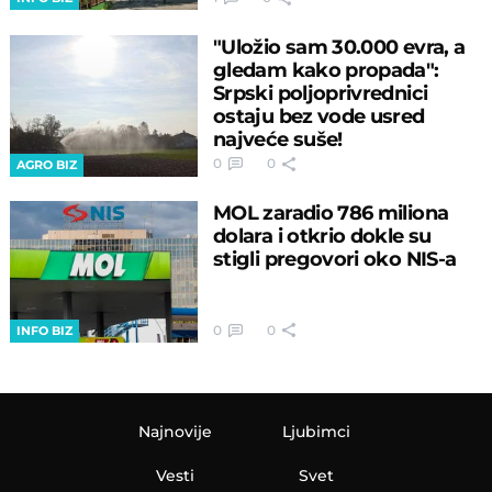
"Uložio sam 30.000 evra, a
gledam kako propada":
Srpski poljoprivrednici
ostaju bez vode usred
najveće suše!
0
0
AGRO BIZ
MOL zaradio 786 miliona
dolara i otkrio dokle su
stigli pregovori oko NIS-a
0
0
INFO BIZ
Najnovije
Ljubimci
Vesti
Svet