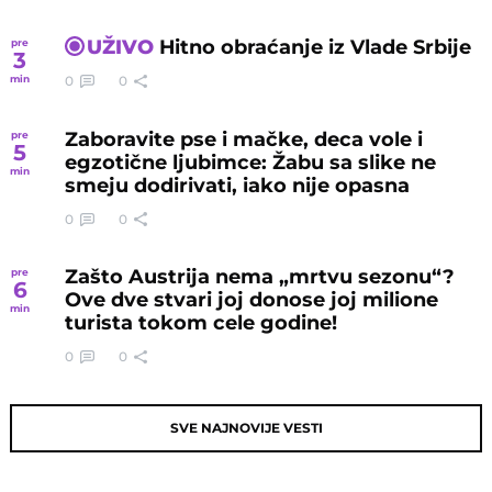
UŽIVO
Hitno obraćanje iz Vlade Srbije
pre
3
0
0
min
Zaboravite pse i mačke, deca vole i
pre
5
egzotične ljubimce: Žabu sa slike ne
min
smeju dodirivati, iako nije opasna
0
0
Zašto Austrija nema „mrtvu sezonu“?
pre
6
Ove dve stvari joj donose joj milione
min
turista tokom cele godine!
0
0
SVE NAJNOVIJE VESTI