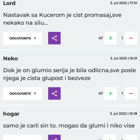
Lord
3. jul 2022 | 17:10
Nastavak sa Kucerom je cist promasaj,sve
nekako na silu...
›
47
1
ODGOVORITE
Neko
3. jul 2022 | 16:51
Dok je on glumio serija je bila odlicna,sve posle
njega je cista glupost i bezveze
›
47
1
ODGOVORITE
hogar
3. jul 2022 | 16:18
samo je carli sin to. mogao da glumi i niko vise