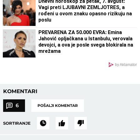
Dnevni horoskop za petak, 7. avgust:
Vagi preti LJUBAVNI ZEMLJOTRES, a
rođeni u ovom znaku opasno rizikuju na
poslu
PREVARENA ZA 50.000 EVRA: Emina
Jahović opljačkana u Istanbulu, verovala
devojci, a ova je posle svega blokirala na
mrežama
by Aklamator
KOMENTARI
6
POŠALJI KOMENTAR
SORTIRANJE