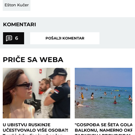
Ešton Kučer
KOMENTARI
6
POŠALJI KOMENTAR
PRIČE SA WEBA
U UBISTVU RUSKINJE
"GOSPOĐA SE ŠETA GOLA
UČESTVOVALO VIŠE OSOBA?!
BALKONU, NAMERNO OKR