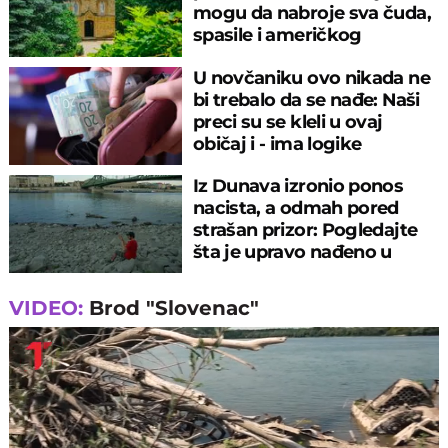
mogu da nabroje sva čuda,
spasile i američkog
ambasadora
U novčaniku ovo nikada ne
bi trebalo da se nađe: Naši
preci su se kleli u ovaj
običaj i - ima logike
Iz Dunava izronio ponos
nacista, a odmah pored
strašan prizor: Pogledajte
šta je upravo nađeno u
rečnom blatu
VIDEO:
Brod "Slovenac"