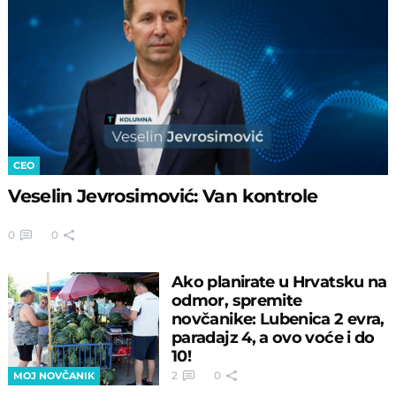
CEO
Veselin Jevrosimović: Van kontrole
0
0
Ako planirate u Hrvatsku na
odmor, spremite
novčanike: Lubenica 2 evra,
paradajz 4, a ovo voće i do
10!
2
0
MOJ NOVČANIK