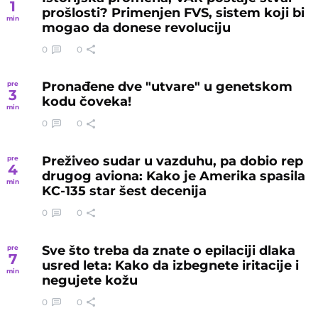
1
prošlosti? Primenjen FVS, sistem koji bi
min
mogao da donese revoluciju
0
0
Pronađene dve "utvare" u genetskom
pre
3
kodu čoveka!
min
0
0
Preživeo sudar u vazduhu, pa dobio rep
pre
4
drugog aviona: Kako je Amerika spasila
min
KC-135 star šest decenija
0
0
Sve što treba da znate o epilaciji dlaka
pre
7
usred leta: Kako da izbegnete iritacije i
min
negujete kožu
0
0