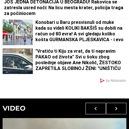
JOŠ JEDNA DETONACIJA U BEOGRADU! Rakovica se
zatresla usred noći: Na licu mesta krater, policija traga
za počiniocem
Konobari u Baru presvisnuli od muke
kada su videli KOLIKI BAKŠIŠ su dobili na
račun od 80 evra! A svi gledaju koliko
košta GURMANSKA PLJESKAVICA - i evo
kako komentarišu NAPOJNICU
"Vratiću ti Kiju za vrat, da ti napravim
PAKAO od života" Svi u šoku zbog
poslednje objave Ane Nikolić, ŽESTOKO
ZAPRETILA SLOBINOJ ŽENI: "UNIŠTIĆU
TI BRAK"
by Aklamator
VIDEO