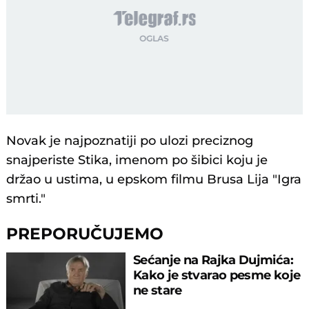
Novak je najpoznatiji po ulozi preciznog
snajperiste Stika, imenom po šibici koju je
držao u ustima, u epskom filmu Brusa Lija "Igra
smrti."
PREPORUČUJEMO
Sećanje na Rajka Dujmića:
Kako je stvarao pesme koje
ne stare