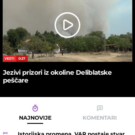
VESTI
0:27
Jezivi prizori iz okoline Deliblatske
peščare
NAJNOVIJE
KOMENTARI
Istorijska promena, VAR postaje stvar
pre