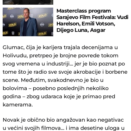
Masterclass program
Sarajevo Film Festivala: Vudi
Harelson, Emili Votson,
Dijego Luna, Asgar
Farhadi....
Glumac, čija je karijera trajala decenijama u
Holivudu, pretrpeo je brojne povrede tokom
svog vremena u industriji... jer je bio poznat po
tome što je radio sve svoje akrobacije i borbene
scene. Međutim, svakodnevno je bio u
bolovima – posebno poslednjih nekoliko
godina – zbog udaraca koje je primao pred
kamerama.
Novak je obično bio angažovan kao negativac
u većini svojih filmova... i ima desetine uloga u