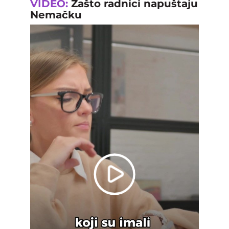
VIDEO:
Zašto radnici napuštaju
Nemačku
Play
Video