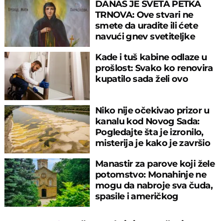
DANAS JE SVETA PETKA
TRNOVA: Ove stvari ne
smete da uradite ili ćete
navući gnev svetiteljke
Kade i tuš kabine odlaze u
prošlost: Svako ko renovira
kupatilo sada želi ovo
Niko nije očekivao prizor u
kanalu kod Novog Sada:
Pogledajte šta je izronilo,
misterija je kako je završio
tu
Manastir za parove koji žele
potomstvo: Monahinje ne
mogu da nabroje sva čuda,
spasile i američkog
ambasadora