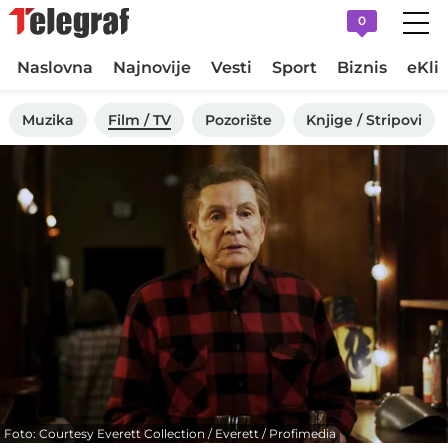
0
Naslovna
Najnovije
Vesti
Sport
Biznis
eKli
Muzika
Film / TV
Pozorište
Knjige / Stripovi
Foto: Courtesy Everett Collection / Everett / Profimedia