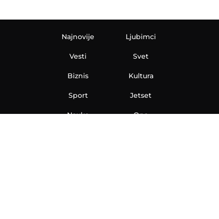
Najnovije
Ljubimci
Vesti
Svet
Biznis
Kultura
Sport
Jetset
Nauka
Ona
Aero
Zanimljivosti
eKlinika
Hi-Tech
Auto
Plantbased
Ubrzanje
Telegraf TV