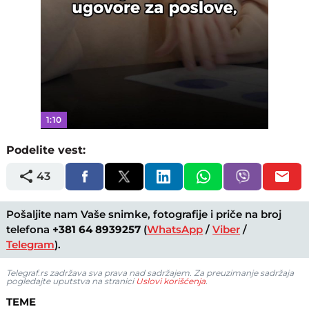
1:10
Podelite vest:
43
Pošaljite nam Vaše snimke, fotografije i priče na broj
telefona
+381 64 8939257
(
WhatsApp
/
Viber
/
Telegram
).
Telegraf.rs zadržava sva prava nad sadržajem. Za preuzimanje sadržaja
pogledajte uputstva na stranici
Uslovi korišćenja
.
TEME