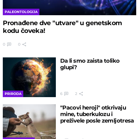
PALEONTOLOGIJA
Pronađene dve "utvare" u genetskom
kodu čoveka!
0
0
Da li smo zaista toliko
glupi?
6
2
PRIRODA
"Pacovi heroji" otkrivaju
mine, tuberkulozu i
preživele posle zemljotresa