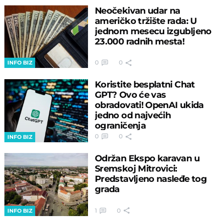
Neočekivan udar na
američko tržište rada: U
jednom mesecu izgubljeno
23.000 radnih mesta!
0
0
INFO BIZ
Koristite besplatni Chat
GPT? Ovo će vas
obradovati! OpenAI ukida
jedno od najvećih
ograničenja
0
0
INFO BIZ
Održan Ekspo karavan u
Sremskoj Mitrovici:
Predstavljeno nasleđe tog
grada
1
0
INFO BIZ