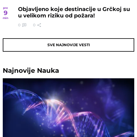
Objavljeno koje destinacije u Grčkoj su
pre
9
u velikom riziku od požara!
min
0
0
SVE NAJNOVIJE VESTI
Najnovije
Nauka