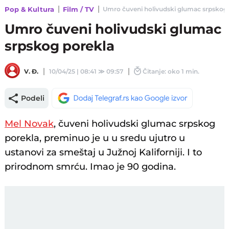
Pop & Kultura
Film / TV
Umro čuveni holivudski glumac srpskog po
Umro čuveni holivudski glumac
srpskog porekla
V. Đ.
10/04/25 | 08:41
≫
09:57
Čitanje: oko 1 min.
Podeli
Mel Novak
, čuveni holivudski glumac srpskog
porekla, preminuo je u u sredu ujutro u
ustanovi za smeštaj u Južnoj Kaliforniji. I to
prirodnom smrću. Imao je 90 godina.