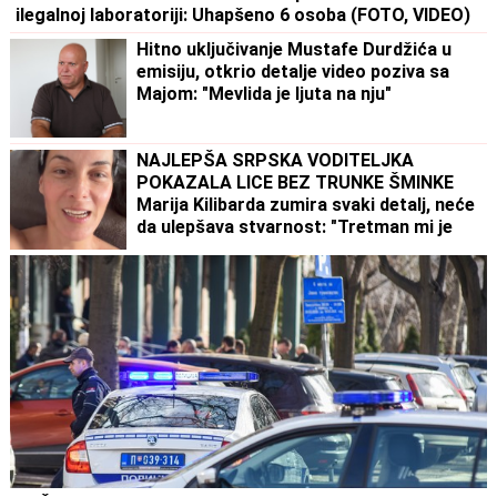
ilegalnoj laboratoriji: Uhapšeno 6 osoba (FOTO, VIDEO)
Hitno uključivanje Mustafe Durdžića u
emisiju, otkrio detalje video poziva sa
Majom: "Mevlida je ljuta na nju"
NAJLEPŠA SRPSKA VODITELJKA
POKAZALA LICE BEZ TRUNKE ŠMINKE
Marija Kilibarda zumira svaki detalj, neće
da ulepšava stvarnost: "Tretman mi je
preko potreban" (FOTO)