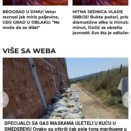
BEOGRAD U DIMU! Vetar
HITNA SEDNICA VLADE
raznosi jak miris paljevine,
SRBIJE! Bukte požari, prist
CEO GRAD U OBLAKU: "Ne
dramatične slike iz minuta
može da se diše!"
minut, Dačić se obratio
javnosti: Evo šta je odluče
VIŠE SA WEBA
SPECIJALCI SA GAS MASKAMA ULETELI U KUĆU U
SMEDEREVU Ovako su otkrili čak pola tona marihuane u