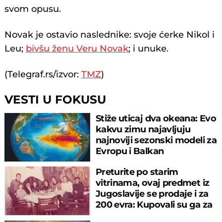
svom opusu.
Novak je ostavio naslednike: svoje ćerke Nikol i
Leu;
bivšu ženu Veru Novak
; i unuke.
(Telegraf.rs/izvor:
TMZ
)
VESTI U FOKUSU
Stiže uticaj dva okeana: Evo
kakvu zimu najavljuju
najnoviji sezonski modeli za
Evropu i Balkan
Preturite po starim
vitrinama, ovaj predmet iz
Jugoslavije se prodaje i za
200 evra: Kupovali su ga za
sitniš