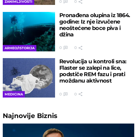
0
0
ZANIMLJIVOSTI
Pronađena olupina iz 1864.
godine: Iz nje izvučene
neoštećene boce piva i
džina
0
0
ARHEO/ISTORIJA
Revolucija u kontroli sna:
Flaster se zalepi na lice,
podstiče REM fazu i prati
moždanu aktivnost
0
0
MEDICINA
Najnovije
Biznis