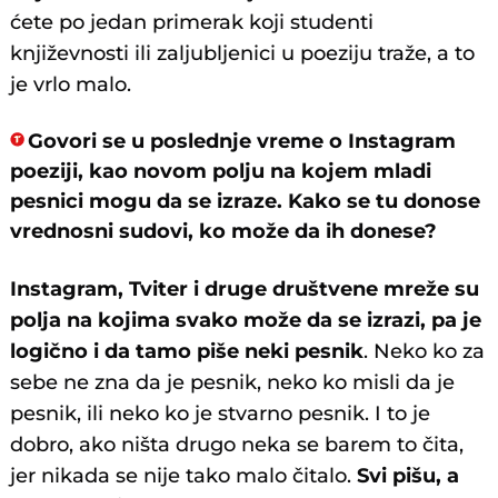
ćete po jedan primerak koji studenti
književnosti ili zaljubljenici u poeziju traže, a to
je vrlo malo.
Govori se u poslednje vreme o Instagram
poeziji, kao novom polju na kojem mladi
pesnici mogu da se izraze. Kako se tu donose
vrednosni sudovi, ko može da ih donese?
Instagram, Tviter i druge društvene mreže su
polja na kojima svako može da se izrazi, pa je
logično i da tamo piše neki pesnik
. Neko ko za
sebe ne zna da je pesnik, neko ko misli da je
pesnik, ili neko ko je stvarno pesnik. I to je
dobro, ako ništa drugo neka se barem to čita,
jer nikada se nije tako malo čitalo.
Svi pišu, a