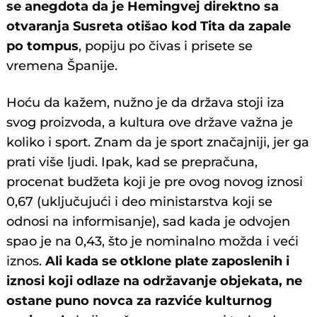
se anegdota da je Hemingvej direktno sa
otvaranja Susreta otišao kod Tita da zapale
po tompus
, popiju po čivas i prisete se
vremena Španije.
Hoću da kažem, nužno je da država stoji iza
svog proizvoda, a kultura ove države važna je
koliko i sport. Znam da je sport značajniji, jer ga
prati više ljudi. Ipak, kad se prepračuna,
procenat budžeta koji je pre ovog novog iznosi
0,67 (uključujući i deo ministarstva koji se
odnosi na informisanje), sad kada je odvojen
spao je na 0,43, što je nominalno možda i veći
iznos.
Ali kada se otklone plate zaposlenih i
iznosi koji odlaze na održavanje objekata, ne
ostane puno novca za razviće kulturnog