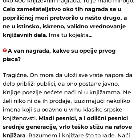
oko 400 književnih nagrada. To je malo mnogo.
Celo zamešateljstvo oko tih nagrada se u
popriličnoj meri pretvorilo u nešto drugo, a
ne u istinsko, iskreno, validno vrednovanje
književnih dela
. Ima tu koješta...
A van nagrada, kakve su opcije prvog
pisca?
Tragične. On mora da uloži sve vrste napora da
delo približi publici, da ono postane javno.
Knjige poezije nećete naći ni u knjižarama. Ne
želi niko ni da ih prodaje, izuzimajući nekoliko
imena koji su odavno u vrhu klasike srpske
knjiženovsti.
Mladi pesnici, a i odlični pesnici
srednje generacije, vrlo teško stižu na rafove
knjižara
. Razumem i knjižare što to rade. Naći