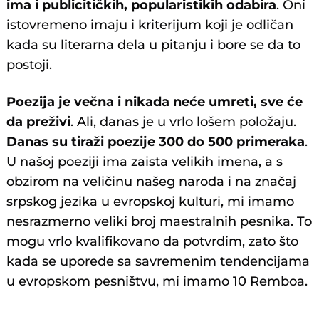
ima i publicitičkih, popularistikih odabira
. Oni
istovremeno imaju i kriterijum koji je odličan
kada su literarna dela u pitanju i bore se da to
postoji.
Poezija je večna i nikada neće umreti, sve će
da preživi
. Ali, danas je u vrlo lošem položaju.
Danas su tiraži poezije 300 do 500 primeraka
.
U našoj poeziji ima zaista velikih imena, a s
obzirom na veličinu našeg naroda i na značaj
srpskog jezika u evropskoj kulturi, mi imamo
nesrazmerno veliki broj maestralnih pesnika. To
mogu vrlo kvalifikovano da potvrdim, zato što
kada se uporede sa savremenim tendencijama
u evropskom pesništvu, mi imamo 10 Remboa.