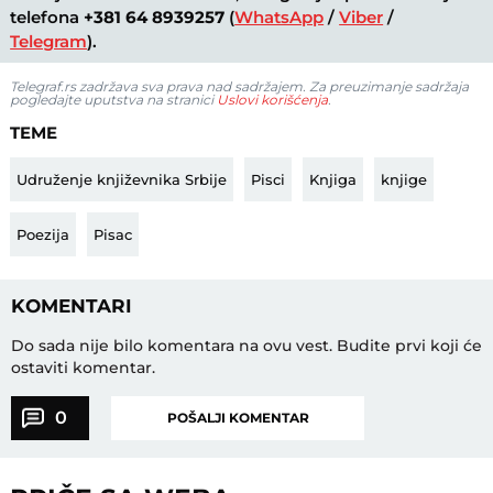
telefona
+381 64 8939257
(
WhatsApp
/
Viber
/
Telegram
).
Telegraf.rs zadržava sva prava nad sadržajem. Za preuzimanje sadržaja
pogledajte uputstva na stranici
Uslovi korišćenja
.
TEME
Udruženje književnika Srbije
Pisci
Knjiga
knjige
Poezija
Pisac
KOMENTARI
Do sada nije bilo komentara na ovu vest.
Budite prvi koji će
ostaviti komentar.
0
POŠALJI KOMENTAR