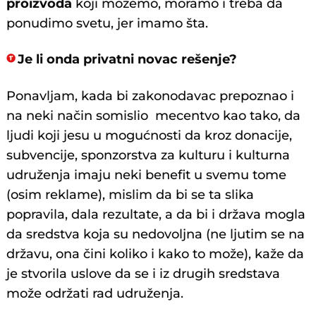
proizvoda
koji možemo, moramo i treba da
ponudimo svetu, jer imamo šta.
Je li onda privatni novac rešenje?
Ponavljam, kada bi zakonodavac prepoznao i
na neki način somislio mecentvo kao tako, da
ljudi koji jesu u mogućnosti da kroz donacije,
subvencije, sponzorstva za kulturu i kulturna
udruženja imaju neki benefit u svemu tome
(osim reklame), mislim da bi se ta slika
popravila, dala rezultate, a da bi i država mogla
da sredstva koja su nedovoljna (ne ljutim se na
državu, ona čini koliko i kako to može), kaže da
je stvorila uslove da se i iz drugih sredstava
može održati rad udruženja.