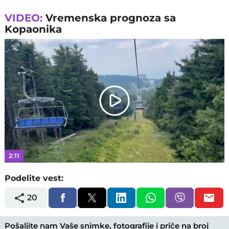
VIDEO:
Vremenska prognoza sa
Kopaonika
Play
Video
2:11
Podelite vest:
20
Pošaljite nam Vaše snimke, fotografije i priče na broj