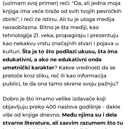
(uzimam svoj primer) reći: "Da, ali jedna moja
knjiga ima veće tiraže od svih tvojih pesničkih
zbirki", i reći će istinu. Ali tu je uloga medija
nezaobilazna. Bitno je šta mediji, kao
tehnologija 21. veka, propagiraju i prezentuju
kao nekakvu vrstu značajnih stvari i pojava u
kulturi.
Šta je to što podilazi ukusu, šta ima
edukativni, a ako ne edukativni onda
umetnički karakter
? Kakve vrednosti da se
pretoče kroz sliku, reč ili kao informacija
publici, te da ona tamo skrene svoju pažnju?
Dobro je što imamo velike izdavače koji
objavljuju preko 400 naslova godišnje - dakle
više od knjige dnevno.
Među njima su i dela
stvarne literature, ali sasvim razumem što tu