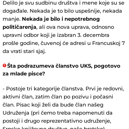
Delilo je svu sudbinu društva i mene koje su se
događale. Nekada je to bilo uspešnije, nekada
manje.
Nekada je bilo i nepotrebnog
političarenja
, ali ova nova uprava, odnosno
upravni odbor koji je izabran 3. decembra
prošle godine, čuvenoj će adresi u Francuskoj 7
da vrati stari sjaj.
Šta podrazumeva članstvo UKS, pogotovo
za mlade pisce?
- Postoje tri kategorije članstva. Prvi je redovni,
aktivni član, zatim član po pozivu i počasni
član. Pisac koji želi da bude član našeg
Udruženja (pri čemo treba napomenuti da
postoji i drugo reprezentativno udruženje,
Srpsko književno društvo, naše bratsko),