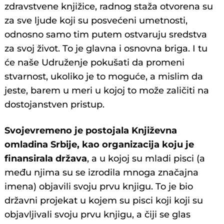
zdravstvene knjižice, radnog staža otvorena su
za sve ljude koji su posvećeni umetnosti,
odnosno samo tim putem ostvaruju sredstva
za svoj život. To je glavna i osnovna briga. I tu
će naše Udruženje pokušati da promeni
stvarnost, ukoliko je to moguće, a mislim da
jeste, barem u meri u kojoj to može zaličiti na
dostojanstven pristup.
Svojevremeno je postojala Književna
omladina Srbije, kao organizacija koju je
finansirala država
, a u kojoj su mladi pisci (a
među njima su se izrodila mnoga značajna
imena) objavili svoju prvu knjigu. To je bio
državni projekat u kojem su pisci koji koji su
objavljivali svoju prvu knjigu, a čiji se glas