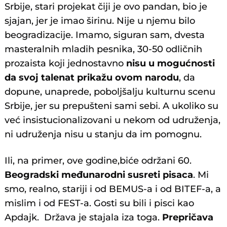
Srbije, stari projekat čiji je ovo pandan, bio je
sjajan, jer je imao širinu. Nije u njemu bilo
beogradizacije. Imamo, siguran sam, dvesta
masteralnih mladih pesnika, 30-50 odličnih
prozaista koji jednostavno
nisu u mogućnosti
da svoj talenat prikažu ovom narodu
, da
dopune, unaprede, poboljšalju kulturnu scenu
Srbije, jer su prepušteni sami sebi. A ukoliko su
već insistucionalizovani u nekom od udruženja,
ni udruženja nisu u stanju da im pomognu.
Ili, na primer, ove godine,biće održani 60.
Beogradski međunarodni susreti pisaca
. Mi
smo, realno, stariji i od BEMUS-a i od BITEF-a, a
mislim i od FEST-a. Gosti su bili i pisci kao
Apdajk. Država je stajala iza toga.
Prepričava