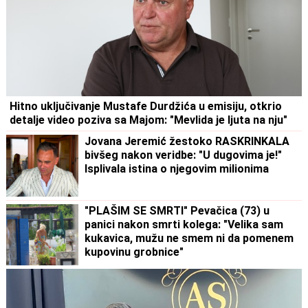
Hitno uključivanje Mustafe Durdžića u emisiju, otkrio
detalje video poziva sa Majom: "Mevlida je ljuta na nju"
Jovana Jeremić žestoko RASKRINKALA
bivšeg nakon veridbe: "U dugovima je!"
Isplivala istina o njegovim milionima
"PLAŠIM SE SMRTI" Pevačica (73) u
panici nakon smrti kolega: "Velika sam
kukavica, mužu ne smem ni da pomenem
kupovinu grobnice"