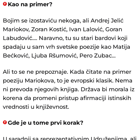
Kao na primer?
Bojim se izostaviću nekoga, ali Andrej Jelić
Mariokov, Zoran Kostić, Ivan Lalović, Goran
Labudović.... Naravno, tu su stari bardovi koji
spadaju u sam vrh svetske poezije kao Matija
Bećković, Ljuba Ršumović, Pero Zubac...
Ali to se ne prepoznaje. Kada čitate na primer
poeziju Mariokova, to je evropski klasik. Nema
ni prevoda njegovih knjiga. Država bi morala iz
korena da promeni pristup afirmaciji istinskih
vrednosti u književnost.
Gde je u tome prvi korak?
U saradnji sa reprezentativnim Udruženjima, ali