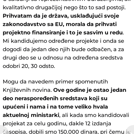
kvalitativno drugačijoj nego što to sad postoji.
Prihvatam da je država, usklađujući svoje
zakonodavstvo sa EU, morala da prihvati
projektno finansiranje i to je sasvim u redu
.
Mi kandidujemo određene projekte i onda se
dogodi da jedan deo njih bude odbačen, a za
drugi deo se u odnosu na određena sredstva
odobri 20, 30 odsto.
Mogu da navedem primer spomenutih
Književnih novina.
Ove godine je ostao jedan
deo neraspoređenih sredstava koji su
upućeni i nama i na tome veliko hvala
aktuelnoj ministarki
, ali kada smo kandidovali
projekat za celu godinu, dakle 12 izdanja
časopisa, dobili smo 150.000 dinara, pri čemu je