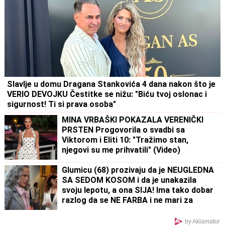
Slavlje u domu Dragana Stankovića 4 dana nakon što je
VERIO DEVOJKU Čestitke se nižu: "Biću tvoj oslonac i
sigurnost! Ti si prava osoba"
MINA VRBAŠKI POKAZALA VERENIČKI
PRSTEN Progovorila o svadbi sa
Viktorom i Eliti 10: "Tražimo stan,
njegovi su me prihvatili" (Video)
Glumicu (68) prozivaju da je NEUGLEDNA
SA SEDOM KOSOM i da je unakazila
svoju lepotu, a ona SIJA! Ima tako dobar
razlog da se NE FARBA i ne mari za
komentare
by Aklamator