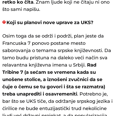
retko ko čita
. Znam ljude koji ne čitaju ni ono
što sami napišu.
Koji su planovi nove uprave za UKS?
Osim toga da se održi i podrži, plan jeste da
Francuska 7 ponovo postane mesto
saborovanja o temama srpske književnosti. Da
tamo budu pristuna na daleko veći način sva
relavantna književna imena u Srbiji.
Rad
Tribine 7 (a sećam se vremena kada su
unošene stolice, a iznošeni zvučnici da se
čuje o čemu se tu govori i šta se razmatra)
treba unaprediti i osavremeniti
. Potrebno je,
bar što se UKS tiče, da održanje srpskog jezika i
ćirilice ne bude entuzijastički trud nekolicine
ljudi već državni projekat, a da popularizacija