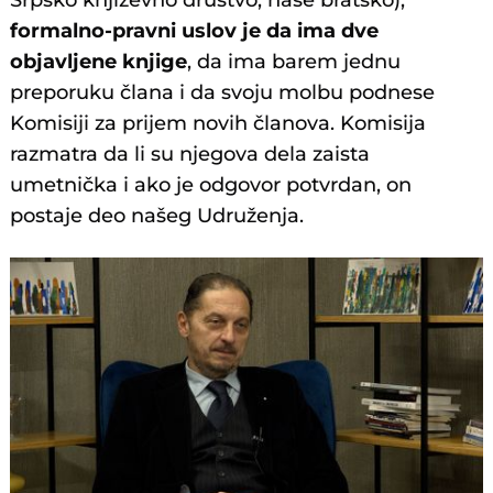
formalno-pravni uslov je da ima dve
objavljene knjige
, da ima barem jednu
preporuku člana i da svoju molbu podnese
Komisiji za prijem novih članova. Komisija
razmatra da li su njegova dela zaista
umetnička i ako je odgovor potvrdan, on
postaje deo našeg Udruženja.