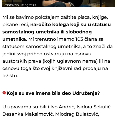
Printskrin: Telegraf.rs
Mi se bavimo položajem zaštite pisca, knjige,
pisane reči,
naročito kolega koji su u statusu
samostalnog umetnika ili slobodnog
umetnika
. Mi trenutno imamo 103 člana sa
statusom samostalnog umetnika, a to znači da
jedini svoj prihod ostvaruju na osnovu
austorskih prava (kojih uglavnom nema) ili na
osnovu toga što svoj književni rad prodaju na
tržištu.
Koja su sve imena bila deo Udruženja?
U upravama su bili i Ivo Andrić, Isidora Sekulić,
Desanka Maksimović, Miodrag Bulatović,