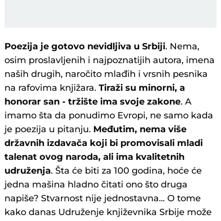
Poezija je gotovo nevidljiva u Srbiji
. Nema,
osim proslavljenih i najpoznatijih autora, imena
naših drugih, naročito mlađih i vrsnih pesnika
na rafovima knjižara.
Tiraži su minorni, a
honorar san - tržište ima svoje zakone
. A
imamo šta da ponudimo Evropi, ne samo kada
je poezija u pitanju.
Međutim, nema više
državnih izdavača koji bi promovisali mladi
talenat ovog naroda, ali ima kvalitetnih
udruženja
. Šta će biti za 100 godina, hoće će
jedna mašina hladno čitati ono što druga
napiše? Stvarnost nije jednostavna... O tome
kako danas Udruženje književnika Srbije može