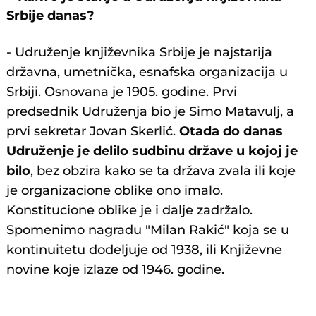
Srbije danas?
- Udruženje književnika Srbije je najstarija
državna, umetnička, esnafska organizacija u
Srbiji. Osnovana je 1905. godine. Prvi
predsednik Udruženja bio je Simo Matavulj, a
prvi sekretar Jovan Skerlić.
Otada do danas
Udruženje je delilo sudbinu države u kojoj je
bilo
, bez obzira kako se ta država zvala ili koje
je organizacione oblike ono imalo.
Konstitucione oblike je i dalje zadržalo.
Spomenimo nagradu "Milan Rakić" koja se u
kontinuitetu dodeljuje od 1938, ili Književne
novine koje izlaze od 1946. godine.