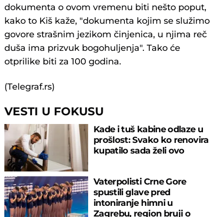
dokumenta o ovom vremenu biti nešto poput,
kako to Kiš kaže, "dokumenta kojim se služimo
govore strašnim jezikom činjenica, u njima reč
duša ima prizvuk bogohuljenja". Tako će
otprilike biti za 100 godina.
(Telegraf.rs)
VESTI U FOKUSU
Kade i tuš kabine odlaze u
prošlost: Svako ko renovira
kupatilo sada želi ovo
Vaterpolisti Crne Gore
spustili glave pred
intoniranje himni u
Zagrebu, region bruji o