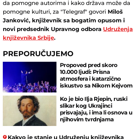
da pomogne autorima i kako država može da
pomogne kulturi, za "Telegraf" govori
Miloš
Janković, književnik sa bogatim opusom i
novi predsednik Upravnog odbora
Udruženja
književnika Srbije
.
PREPORUČUJEMO
Propoved pred skoro
10.000 ljudi: Prisna
atmosfera i katarzično
iskustvo sa Nikom Kejvom
na Kalemegdanu
Ko je bio Ilja Rjepin, ruski
slikar kog Ukrajinci
prisvajaju, i ima li osnova u
njihovim tvrdnjama
Kakvo je stanje u Udruženju književnika