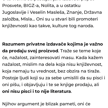
Prosvete, BIGZ-a, Nolita, a u ostatku
Jugoslavije i Veselin Masleša, Znanje, Državna
založba, Misla... Oni su u stvari bili promoteri
književnosti kao takve, kulture tog naroda.
Razumem privatne izdavače kojima je važno
da prodaju svoj proizvod
. Traže se teme koje
će, nažalost, zainteresovati masu. Kada kažem
nažalost, mislim na dela koja nisu književnost,
koja nemaju tu vrednost, bez obzira na tiraže.
Postoje ljudi koji su za sebe umislili da su pisci i
oni pišu, i objavljuju i te se knjige prodaju, ali
oni nisu pisci i to nije literatura
.
Njihov argument je blizak pameti, oni će