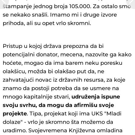
štampanje jednog broja 105.000. Za ostalo smo
se nekako snašli. Imamo mi i druge izvore
prihoda, ali su opet vrlo skromni.
Pristup u kojoj država prepozna da bi
potencijalni donator, mecena, nazovite ga kako
hoćete, mogao da ima barem neku poresku
olakšicu, možda bi olakšao put da, ne
zahvatajući novac iz državnih resursa, za koje
znamo da postoji potreba da se usmere na
mnogo kapitalnije stvari,
udruženja ispune
svoju svrhu, da mogu da afirmišu svoje
projekte
. Tipa, projekat koji ima UKS "Mladi
dolaze" - vrlo je skromno šta možemo da
uradimo. Svojevremena Književna omladina