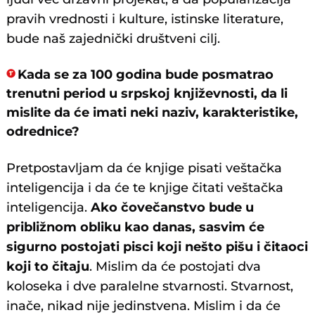
pravih vrednosti i kulture, istinske literature,
bude naš zajednički društveni cilj.
Kada se za 100 godina bude posmatrao
trenutni period u srpskoj književnosti, da li
mislite da će imati neki naziv, karakteristike,
odrednice?
Pretpostavljam da će knjige pisati veštačka
inteligencija i da će te knjige čitati veštačka
inteligencija.
Ako čovečanstvo bude u
približnom obliku kao danas, sasvim će
sigurno postojati pisci koji nešto pišu i čitaoci
koji to čitaju
. Mislim da će postojati dva
koloseka i dve paralelne stvarnosti. Stvarnost,
inače, nikad nije jedinstvena. Mislim i da će