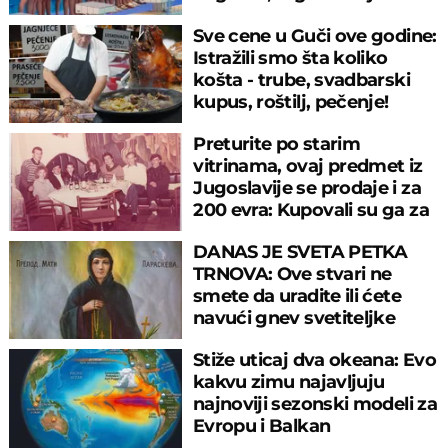
velikom propustu
Sve cene u Guči ove godine:
Istražili smo šta koliko
košta - trube, svadbarski
kupus, roštilj, pečenje!
Preturite po starim
vitrinama, ovaj predmet iz
Jugoslavije se prodaje i za
200 evra: Kupovali su ga za
sitniš
DANAS JE SVETA PETKA
TRNOVA: Ove stvari ne
smete da uradite ili ćete
navući gnev svetiteljke
Stiže uticaj dva okeana: Evo
kakvu zimu najavljuju
najnoviji sezonski modeli za
Evropu i Balkan