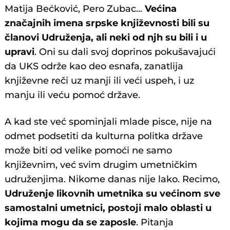
Matija Bećković, Pero Zubac...
Većina
značajnih imena srpske književnosti bili su
članovi Udruženja, ali neki od njh su bili i u
upravi
. Oni su dali svoj doprinos pokušavajući
da UKS održe kao deo esnafa, zanatlija
književne reči uz manji ili veći uspeh, i uz
manju ili veću pomoć države.
A kad ste već spominjali mlade pisce, nije na
odmet podsetiti da kulturna politka države
može biti od velike pomoći ne samo
književnim, već svim drugim umetničkim
udruženjima. Nikome danas nije lako. Recimo,
Udruženje likovnih umetnika su većinom sve
samostalni umetnici, postoji malo oblasti u
kojima mogu da se zaposle
. Pitanja