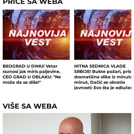
PRIČE SA WEBA
BEOGRAD U DIMU! Vetar
HITNA SEDNICA VLADE
raznosi jak miris paljevine,
SRBIJE! Bukte požari, prist
CEO GRAD U OBLAKU: "Ne
dramatične slike iz minuta
može da se diše!"
minut, Dačić se obratio
javnosti: Evo šta je odluče
VIŠE SA WEBA