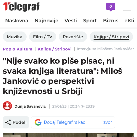
0
Naslovna
Najnovije
Vesti
Sport
Biznis
eKli
Muzika
Film / TV
Pozorište
Knjige / Stripovi
Pop & Kultura
Knjige / Stripovi
Intervju sa Milošem Jankovićem,
"Nije svako ko piše pisac, ni
svaka knjiga literatura": Miloš
Janković o perspektivi
književnosti u Srbiji
Dunja Savanović
21/01/23 | 20:34
≫
23:19
Podeli