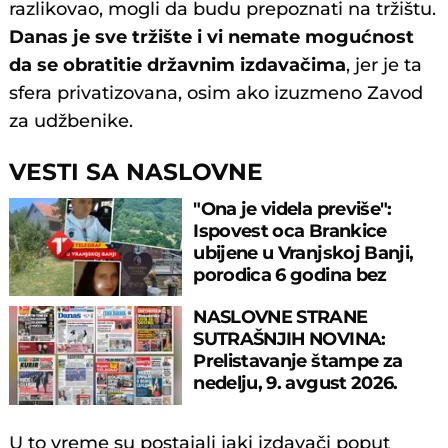
razlikovao, mogli da budu prepoznati na tržištu.
Danas je sve tržište i vi nemate mogućnost
da se obratitie državnim izdavačima
, jer je ta
sfera privatizovana, osim ako izuzmeno Zavod
za udžbenike.
VESTI SA NASLOVNE
"Ona je videla previše":
Ispovest oca Brankice
ubijene u Vranjskoj Banji,
porodica 6 godina bez
odgovora
NASLOVNE STRANE
SUTRAŠNJIH NOVINA:
Prelistavanje štampe za
nedelju, 9. avgust 2026.
godine
U to vreme su postajali jaki izdavači poput