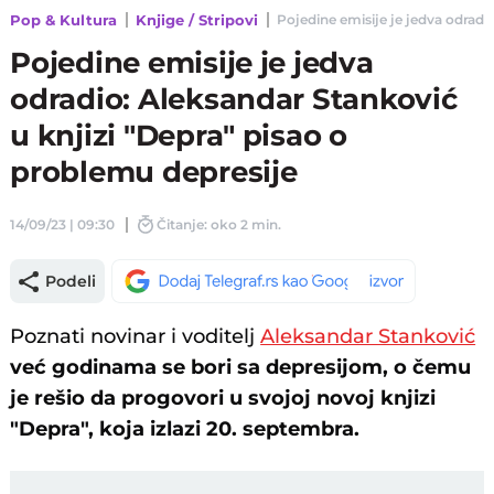
Pop & Kultura
Knjige / Stripovi
Pojedine emisije je jedva odradio
Pojedine emisije je jedva
odradio: Aleksandar Stanković
u knjizi "Depra" pisao o
problemu depresije
14/09/23 | 09:30
Čitanje: oko 2 min.
Podeli
Poznati novinar i voditelj
Aleksandar Stanković
već godinama se bori sa depresijom, o čemu
je rešio da progovori u svojoj novoj knjizi
"Depra", koja izlazi 20. septembra.