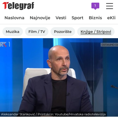
1
Naslovna
Najnovije
Vesti
Sport
Biznis
eKli
Muzika
Film / TV
Pozorište
Knjige / Stripovi
Aleksandar Stanković / Printskrin: Youtube/Hrvatska radiotelevizija