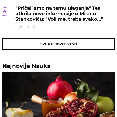
"Pričali smo na temu ulaganja" Tea
pre
4
otkrila nove informacije o Milanu
min
Stankoviću: "Voli me, treba svako..."
0
0
SVE NAJNOVIJE VESTI
Najnovije
Nauka