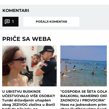
KOMENTARI
1
POŠALJI KOMENTAR
PRIČE SA WEBA
U UBISTVU RUSKINJE
"GOSPOĐA SE ŠETA GOLA
UČESTVOVALO VIŠE OSOBA?!
BALKONU, NAMERNO OKR
Turski državljanin uhapšen
ZADNJICU I PROVOCIRA"
zbog JEZIVOG zločina u Borči
Haos na jadranskom primo
tvrdi da nije kriv, na
zbog "ludih" turista: Gazda