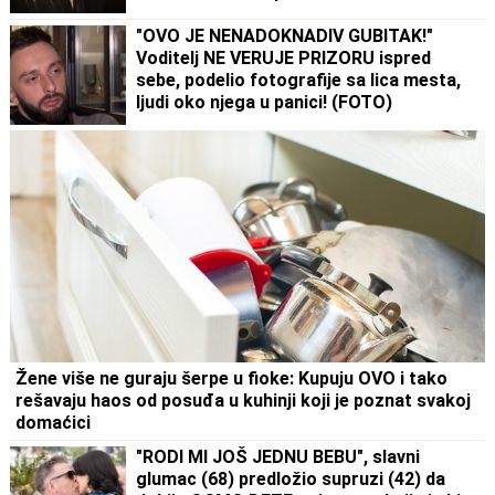
"OVO JE NENADOKNADIV GUBITAK!"
Voditelj NE VERUJE PRIZORU ispred
sebe, podelio fotografije sa lica mesta,
ljudi oko njega u panici! (FOTO)
Žene više ne guraju šerpe u fioke: Kupuju OVO i tako
rešavaju haos od posuđa u kuhinji koji je poznat svakoj
domaćici
"RODI MI JOŠ JEDNU BEBU", slavni
glumac (68) predložio supruzi (42) da