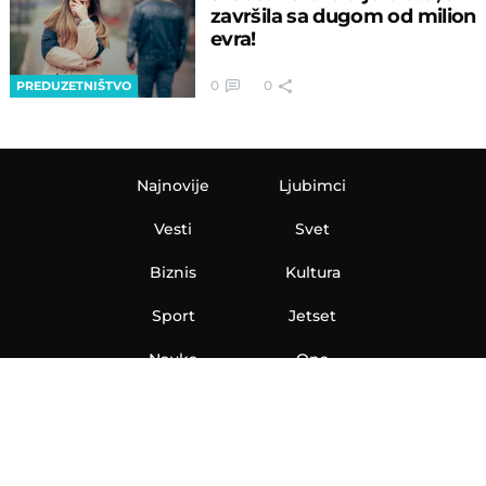
završila sa dugom od milion
evra!
0
0
PREDUZETNIŠTVO
Najnovije
Ljubimci
Vesti
Svet
Biznis
Kultura
Sport
Jetset
Nauka
Ona
Aero
Zanimljivosti
eKlinika
Hi-Tech