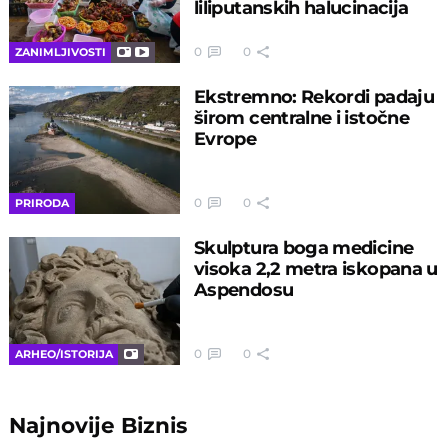
liliputanskih halucinacija
0
0
ZANIMLJIVOSTI
Ekstremno: Rekordi padaju
širom centralne i istočne
Evrope
0
0
PRIRODA
Skulptura boga medicine
visoka 2,2 metra iskopana u
Aspendosu
0
0
ARHEO/ISTORIJA
Najnovije
Biznis