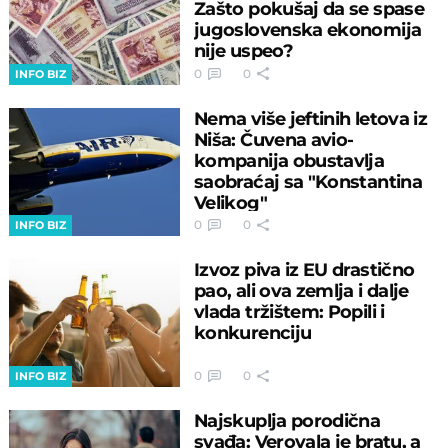
Zašto pokušaj da se spase
jugoslovenska ekonomija
nije uspeo?
0
0
INFO BIZ
Nema više jeftinih letova iz
Niša: Čuvena avio-
kompanija obustavlja
saobraćaj sa "Konstantina
Velikog"
0
0
INFO BIZ
Izvoz piva iz EU drastično
pao, ali ova zemlja i dalje
vlada tržištem: Popili i
konkurenciju
0
0
INFO BIZ
Najskuplja porodična
svađa: Verovala je bratu, a