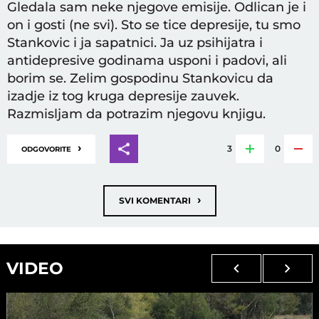
Gledala sam neke njegove emisije. Odlican je i
on i gosti (ne svi). Sto se tice depresije, tu smo
Stankovic i ja sapatnici. Ja uz psihijatra i
antidepresive godinama usponi i padovi, ali
borim se. Zelim gospodinu Stankovicu da
izadje iz tog kruga depresije zauvek.
Razmisljam da potrazim njegovu knjigu.
›
3
0
ODGOVORITE
›
SVI KOMENTARI
VIDEO