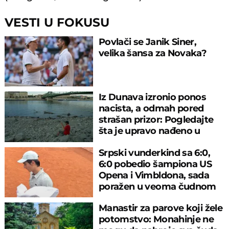
VESTI U FOKUSU
Povlači se Janik Siner,
velika šansa za Novaka?
Iz Dunava izronio ponos
nacista, a odmah pored
strašan prizor: Pogledajte
šta je upravo nađeno u
rečnom blatu
Srpski vunderkind sa 6:0,
6:0 pobedio šampiona US
Opena i Vimbldona, sada
poražen u veoma čudnom
meču
Manastir za parove koji žele
potomstvo: Monahinje ne