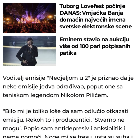
Tuborg Lovefest počinje
DANAS: Vrnjačka Banja
domaćin najvećih imena
svetske elektronske scene
Eminem stavio na aukciju
više od 100 pari potpisanih
patika
Voditelj emisije "Nedjeljom u 2" je priznao da je
neke emisije jedva odrađivao, poput one sa
teniskom legendom Nikolom Pilićem.
"Bilo mi je toliko loše da sam odlučio otkazati
emisiju. Rekoh to i producentici. ‘Stvarno ne
mogu’. Popio sam antidepresiv i anksiolitik i
nema pomoći. Noge mi se tresu, usta su suha i