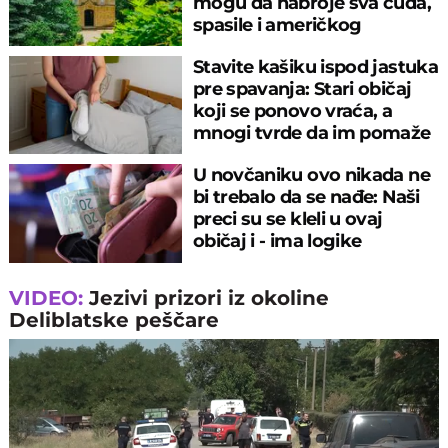
mogu da nabroje sva čuda,
spasile i američkog
ambasadora
Stavite kašiku ispod jastuka
pre spavanja: Stari običaj
koji se ponovo vraća, a
mnogi tvrde da im pomaže
U novčaniku ovo nikada ne
bi trebalo da se nađe: Naši
preci su se kleli u ovaj
običaj i - ima logike
VIDEO:
Jezivi prizori iz okoline
Deliblatske peščare