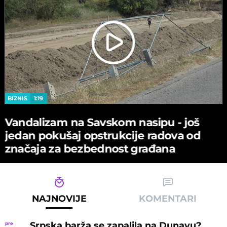
BIZNIS
1:19
Vandalizam na Savskom nasipu - јoš
јedan pokušaј opstrukciјe radova od
značaјa za bezbednost građana
NAJNOVIJE
KOMENTARI
Srpska barža se zapalila na Dunavu?
pre