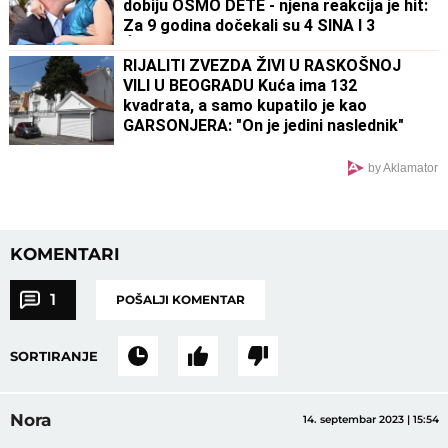
dobiju OSMO DETE - njena reakcija je hit:
Za 9 godina dočekali su 4 SINA I 3
ĆERKE, ali on ne želi da se zaustavi
RIJALITI ZVEZDA ŽIVI U RASKOŠNOJ
VILI U BEOGRADU Kuća ima 132
kvadrata, a samo kupatilo je kao
GARSONJERA: "On je jedini naslednik"
by Aklamator
KOMENTARI
1
POŠALJI KOMENTAR
SORTIRANJE
Nora
14. septembar 2023 | 15:54