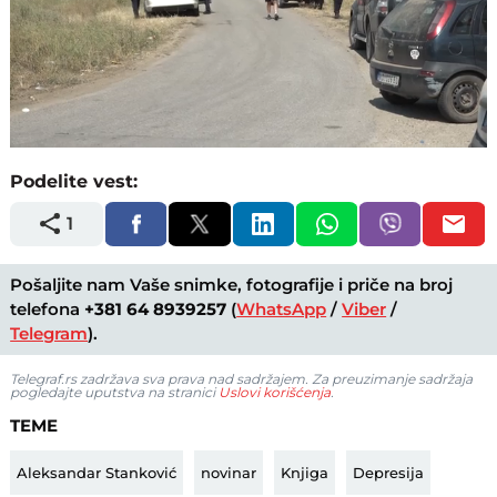
Loaded
:
Unmute
100.00%
Podelite vest:
1
Pošaljite nam Vaše snimke, fotografije i priče na broj
telefona
+381 64 8939257
(
WhatsApp
/
Viber
/
Telegram
).
Telegraf.rs zadržava sva prava nad sadržajem. Za preuzimanje sadržaja
pogledajte uputstva na stranici
Uslovi korišćenja
.
TEME
Aleksandar Stanković
novinar
Knjiga
Depresija