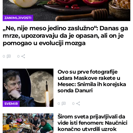
ZANIMLJIVOSTI
„Ne, nije meso jedino zaslužno“: Danas ga
mrze, upozoravaju da je opasan, ali on je
pomogao u evoluciji mozga
0
0
Ovo su prve fotografije
udara Maskove rakete u
Mesec: Snimila ih korejska
sonda Danuri
0
0
SVEMIR
Širom sveta prijavljivali da
vide isti fenomen: Naučnici
konačno utvrdili uzrok