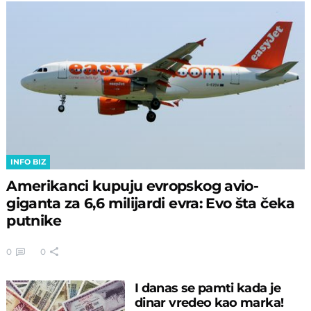
INFO BIZ
Amerikanci kupuju evropskog avio-
giganta za 6,6 milijardi evra: Evo šta čeka
putnike
0
0
I danas se pamti kada je
dinar vredeo kao marka!