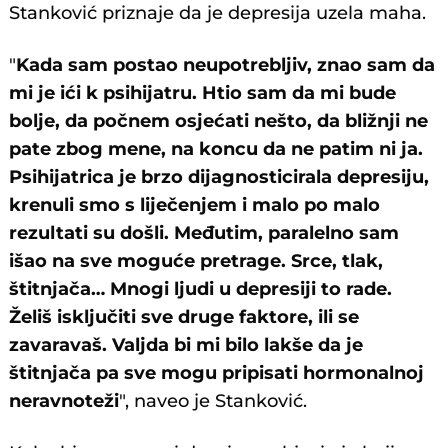
Stanković priznaje da je depresija uzela maha.
"
Kada sam postao neupotrebljiv, znao sam da
mi je ići k psihijatru. Htio sam da mi bude
bolje, da počnem osjećati nešto, da bližnji ne
pate zbog mene, na koncu da ne patim ni ja.
Psihijatrica je brzo dijagnosticirala depresiju,
krenuli smo s liječenjem i malo po malo
rezultati su došli. Međutim, paralelno sam
išao na sve moguće pretrage. Srce, tlak,
štitnjača… Mnogi ljudi u depresiji to rade.
Želiš isključiti sve druge faktore, ili se
zavaravaš. Valjda bi mi bilo lakše da je
štitnjača pa sve mogu pripisati hormonalnoj
neravnoteži
", naveo je Stanković.