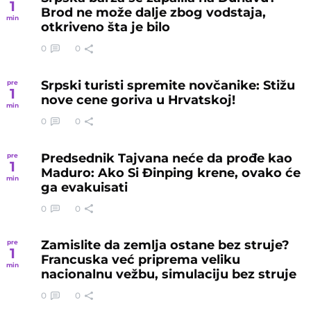
1
Brod ne može dalje zbog vodstaja,
min
otkriveno šta je bilo
0
0
Srpski turisti spremite novčanike: Stižu
pre
1
nove cene goriva u Hrvatskoj!
min
0
0
Predsednik Tajvana neće da prođe kao
pre
1
Maduro: Ako Si Đinping krene, ovako će
min
ga evakuisati
0
0
Zamislite da zemlja ostane bez struje?
pre
1
Francuska već priprema veliku
min
nacionalnu vežbu, simulaciju bez struje
0
0