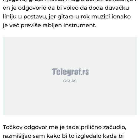
on je odgovorio da bi voleo da doda duvačku
liniju u postavu, jer gitara u rok muzici ionako
je već previše rabljen instrument.
Točkov odgovor me je tada prilično začudio,
razmišljao sam kako bi to izgledalo kada bi