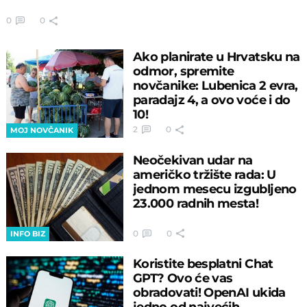
0
0
Ako planirate u Hrvatsku na
odmor, spremite
novčanike: Lubenica 2 evra,
paradajz 4, a ovo voće i do
10!
2
0
MOJ NOVČANIK
Neočekivan udar na
američko tržište rada: U
jednom mesecu izgubljeno
23.000 radnih mesta!
0
0
INFO BIZ
Koristite besplatni Chat
GPT? Ovo će vas
obradovati! OpenAI ukida
jedno od najvećih