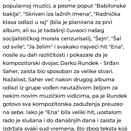
popularnoj muzici, a pesme poput "Babilonske
baklje", "Skriven iza lažnih imena", "Radnička
klasa odlazi u raj" (bila je planirana za prvi
album, ali su je tadašnji čuvaoci našeg
socijalističkog morala cenzurisali), "Šejn", "Šal
od svile", "Ja želim" i svakako najveći hit "Ena",
nosile su dah različitosti i pokazale da je
kompozitorski dvojac Darko Rundek - Srđan
Saher, zaista bio sposoban za velike stvari.
Nažalost, Saher već nakon drugog albuma
odlazi iz grupe vođen neutaživom željom za
nekim novim muzičkim vidicima, pa je Rundek
gotovo sva kompozitorska zaduženja preuzeo
na sebe. Iako je "Ena" bila veliki hit, uostalom
rado je slušana i do današnjih dana i zaista je
izdržala svaki sud vremena, što zbog teksta koji