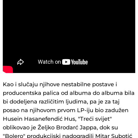
Kao i slučaju njihove nestabilne postave i
producentska palica od albuma do albuma bila
bi dodeljena različitim ljudima, pa je za taj
posao na njihovom prvom LP-iju bio zadužen
Husein Hasanefendić Hus, "Treći svijet"
oblikovao je Željko Brodarć Jappa, dok su
"Bolero" produkcijski nadogradili Mitar Subotić