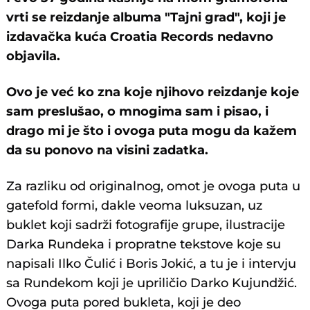
vrti se reizdanje albuma "Tajni grad", koji je
izdavačka kuća Croatia Records nedavno
objavila.
Ovo je već ko zna koje njihovo reizdanje koje
sam preslušao, o mnogima sam i pisao, i
drago mi je što i ovoga puta mogu da kažem
da su ponovo na visini zadatka.
Za razliku od originalnog, omot je ovoga puta u
gatefold formi, dakle veoma luksuzan, uz
buklet koji sadrži fotografije grupe, ilustracije
Darka Rundeka i propratne tekstove koje su
napisali Ilko Čulić i Boris Jokić, a tu je i intervju
sa Rundekom koji je upriličio Darko Kujundžić.
Ovoga puta pored bukleta, koji je deo