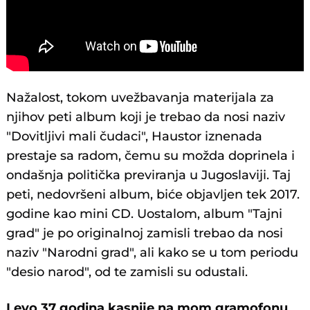
Nažalost, tokom uvežbavanja materijala za
njihov peti album koji je trebao da nosi naziv
"Dovitljivi mali čudaci", Haustor iznenada
prestaje sa radom, čemu su možda doprinela i
ondašnja politička previranja u Jugoslaviji. Taj
peti, nedovršeni album, biće objavljen tek 2017.
godine kao mini CD. Uostalom, album "Tajni
grad" je po originalnoj zamisli trebao da nosi
naziv "Narodni grad", ali kako se u tom periodu
"desio narod", od te zamisli su odustali.
I evo 37 godina kasnije na mom gramofonu