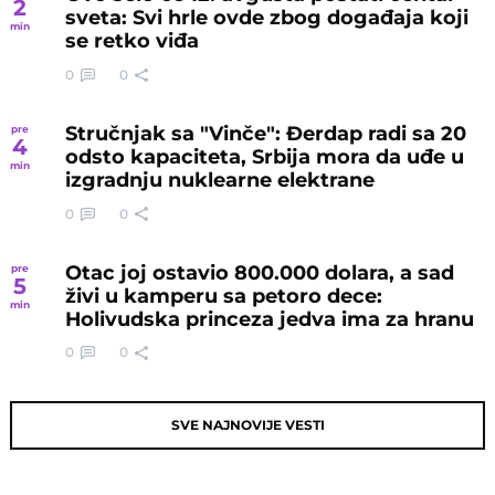
2
sveta: Svi hrle ovde zbog događaja koji
min
se retko viđa
0
0
Stručnjak sa "Vinče": Đerdap radi sa 20
pre
4
odsto kapaciteta, Srbija mora da uđe u
min
izgradnju nuklearne elektrane
0
0
Otac joj ostavio 800.000 dolara, a sad
pre
5
živi u kamperu sa petoro dece:
min
Holivudska princeza jedva ima za hranu
0
0
SVE NAJNOVIJE VESTI