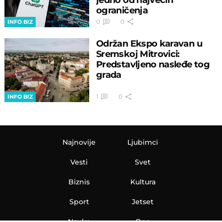
ograničenja
0
0
INFO BIZ
Održan Ekspo karavan u
Sremskoj Mitrovici:
Predstavljeno nasleđe tog
grada
1
0
INFO BIZ
Najnovije
Ljubimci
Vesti
Svet
Biznis
Kultura
Sport
Jetset
Nauka
Ona