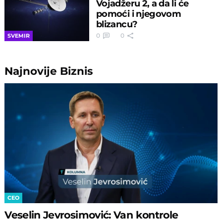
Vojadžeru 2, a da li će
pomoći i njegovom
blizancu?
0
0
SVEMIR
Najnovije
Biznis
CEO
Veselin Jevrosimović: Van kontrole