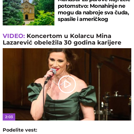
potomstvo: Monahinje ne
mogu da nabroje sva čuda,
spasile i američkog
ambasadora
VIDEO:
Koncertom u Kolarcu Mina
Lazarević obeležila 30 godina karijere
Play
Video
2:03
Podelite vest: