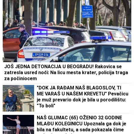
JOŠ JEDNA DETONACIJA U BEOGRADU! Rakovica se
zatresla usred noći: Na licu mesta krater, policija traga
za počiniocem
"DOK JA RAĐAM NAŠ BLAGOSLOV, TI
ME VARAŠ U NAŠEM KREVETU" Pevačicu
je muž prevario dok je bila u porodilištu:
"To boli"
NAŠ GLUMAC (65) OŽENIO 32 GODINE
MLAĐU KOLEGINICU Upoznala ga dok je
bila na fakultetu, a sada pokazala čime