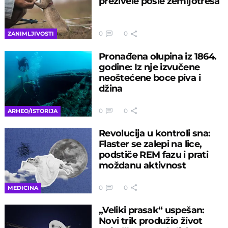
preživele posle zemljotresa
0
0
ZANIMLJIVOSTI
Pronađena olupina iz 1864.
godine: Iz nje izvučene
neoštećene boce piva i
džina
0
0
ARHEO/ISTORIJA
Revolucija u kontroli sna:
Flaster se zalepi na lice,
podstiče REM fazu i prati
moždanu aktivnost
0
0
MEDICINA
„Veliki prasak“ uspešan:
Novi trik produžio život