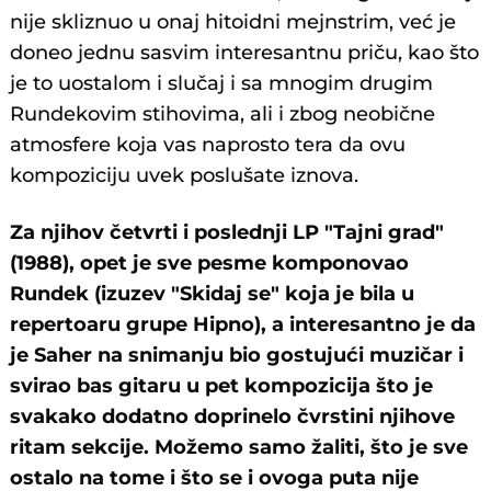
nije skliznuo u onaj hitoidni mejnstrim, već je
doneo jednu sasvim interesantnu priču, kao što
je to uostalom i slučaj i sa mnogim drugim
Rundekovim stihovima, ali i zbog neobične
atmosfere koja vas naprosto tera da ovu
kompoziciju uvek poslušate iznova.
Za njihov četvrti i poslednji LP "Tajni grad"
(1988), opet je sve pesme komponovao
Rundek (izuzev "Skidaj se" koja je bila u
repertoaru grupe Hipno), a interesantno je da
je Saher na snimanju bio gostujući muzičar i
svirao bas gitaru u pet kompozicija što je
svakako dodatno doprinelo čvrstini njihove
ritam sekcije. Možemo samo žaliti, što je sve
ostalo na tome i što se i ovoga puta nije