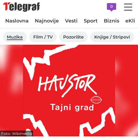
0
Naslovna
Najnovije
Vesti
Sport
Biznis
eKli
Muzika
Film / TV
Pozorište
Knjige / Stripovi
Foto: Wikimedia