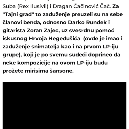
Suba (Rex Ilusivii) i Dragan Čačinović Čač.
Za
"Tajni grad" to zaduženje preuzeli su na sebe
članovi benda, odnosno Darko Rundek i
gitarista Zoran Zajec, uz svesrdnu pomoć
iskusnog Hrvoja Hegedušića (ovde je imao i
zaduženje snimatelja kao i na prvom LP-iju
grupe), koji je po svemu sudeći doprineo da
neke kompozicije na ovom LP-iju budu
prožete mirisima šansone.