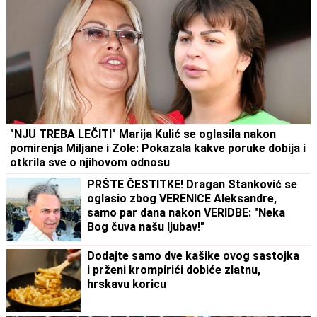
"NJU TREBA LEČITI" Marija Kulić se oglasila nakon
pomirenja Miljane i Zole: Pokazala kakve poruke dobija i
otkrila sve o njihovom odnosu
PRŠTE ČESTITKE! Dragan Stanković se
oglasio zbog VERENICE Aleksandre,
samo par dana nakon VERIDBE: "Neka
Bog čuva našu ljubav!"
Dodajte samo dve kašike ovog sastojka
i prženi krompirići dobiće zlatnu,
hrskavu koricu