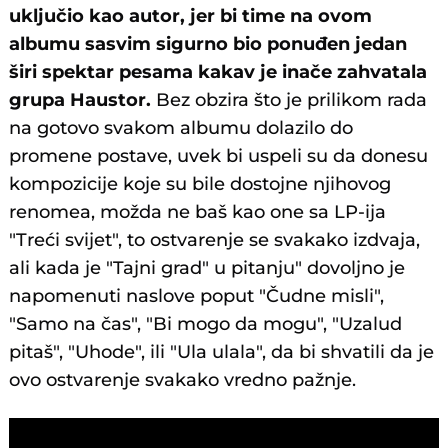
uključio kao autor, jer bi time na ovom
albumu sasvim sigurno bio ponuđen jedan
širi spektar pesama kakav je inače zahvatala
grupa Haustor.
Bez obzira što je prilikom rada
na gotovo svakom albumu dolazilo do
promene postave, uvek bi uspeli su da donesu
kompozicije koje su bile dostojne njihovog
renomea, možda ne baš kao one sa LP-ija
"Treći svijet", to ostvarenje se svakako izdvaja,
ali kada je "Tajni grad" u pitanju" dovoljno je
napomenuti naslove poput "Čudne misli",
"Samo na čas", "Bi mogo da mogu", "Uzalud
pitaš", "Uhode", ili "Ula ulala", da bi shvatili da je
ovo ostvarenje svakako vredno pažnje.