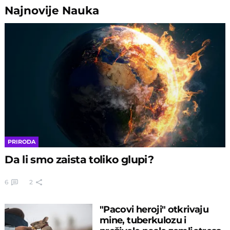
Najnovije
Nauka
PRIRODA
Da li smo zaista toliko glupi?
6
2
"Pacovi heroji" otkrivaju
mine, tuberkulozu i