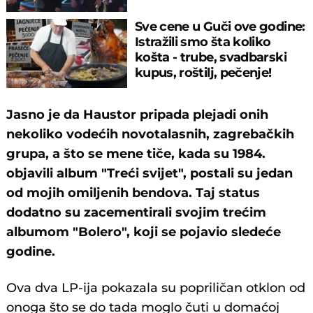
Sve cene u Guči ove godine:
Istražili smo šta koliko
košta - trube, svadbarski
kupus, roštilj, pečenje!
Jasno je da Haustor pripada plejadi onih
nekoliko vodećih novotalasnih, zagrebačkih
grupa, a što se mene tiče, kada su 1984.
objavili album "Treći svijet", postali su jedan
od mojih omiljenih bendova. Taj status
dodatno su zacementirali svojim trećim
albumom "Bolero", koji se pojavio sledeće
godine.
Ova dva LP-ija pokazala su popriličan otklon od
onoga što se do tada moglo čuti u domaćoj