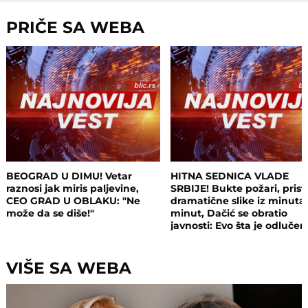
PRIČE SA WEBA
BEOGRAD U DIMU! Vetar
HITNA SEDNICA VLADE
raznosi jak miris paljevine,
SRBIJE! Bukte požari, prist
CEO GRAD U OBLAKU: "Ne
dramatične slike iz minuta
može da se diše!"
minut, Dačić se obratio
javnosti: Evo šta je odluče
VIŠE SA WEBA