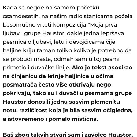
Kada se negde na samom početku
osamdesetih, na našim radio stanicama počela
besomučno vrteti kompozicija "Moja prva
ljubav", grupe Haustor, dakle jedna lepršava
pesmica o ljubavi, letu i devojčicama čije
haljine kriju taman toliko koliko je potrebno da
se probudi mašta, odmah sam u toj pesmi
primetio i duvačke linije.
Ako je tekst asocirao
na činjenicu da letnje haljinice u očima
posmatrača često više otkrivaju nego
pokrivaju, tako su i duvači u pesmama grupe
Haustor donosili jednu sasvim plemenitu
notu, različitost koja je bila sasvim očigledna,
a istovremeno i pomalo mistična.
Baš zbog takvih stvari sam i zavoleo Haustor.