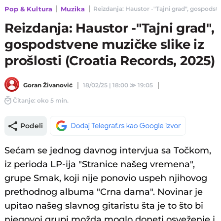
Pop & Kultura
Muzika
Reizdanja: Haustor -"Tajni grad", gospodstve
Reizdanja: Haustor -"Tajni grad",
gospodstvene muzičke slike iz
prošlosti (Croatia Records, 2025)
Goran Živanović
18/02/25 | 18:00
≫
19:05
Čitanje: oko 5 min.
Podeli
Sećam se jednog davnog intervjua sa Točkom,
iz perioda LP-ija "Stranice našeg vremena",
grupe Smak, koji nije ponovio uspeh njihovog
prethodnog albuma "Crna dama". Novinar je
upitao našeg slavnog gitaristu šta je to što bi
njegovoj grupi možda moglo doneti osveženje i