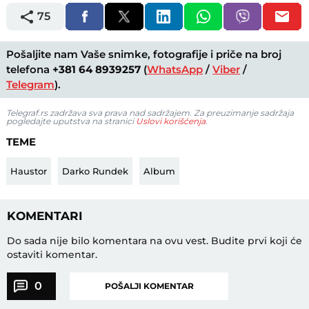
75
Pošaljite nam Vaše snimke, fotografije i priče na broj
telefona
+381 64 8939257
(
WhatsApp
/
Viber
/
Telegram
).
Telegraf.rs zadržava sva prava nad sadržajem. Za preuzimanje sadržaja
pogledajte uputstva na stranici
Uslovi korišćenja
.
TEME
Haustor
Darko Rundek
Album
KOMENTARI
Do sada nije bilo komentara na ovu vest.
Budite prvi koji će
ostaviti komentar.
0
POŠALJI KOMENTAR