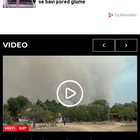
se bavi pored glume
by Aklamator
VIDEO
VESTI
0:27