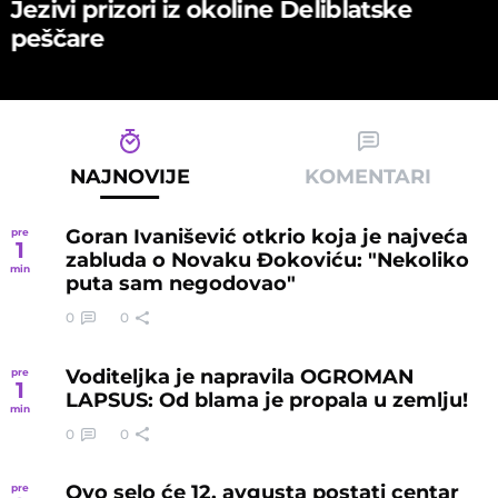
Jezivi prizori iz okoline Deliblatske
peščare
NAJNOVIJE
KOMENTARI
Goran Ivanišević otkrio koja je najveća
pre
1
zabluda o Novaku Đokoviću: "Nekoliko
min
puta sam negodovao"
0
0
Voditeljka je napravila OGROMAN
pre
1
LAPSUS: Od blama je propala u zemlju!
min
0
0
Ovo selo će 12. avgusta postati centar
pre