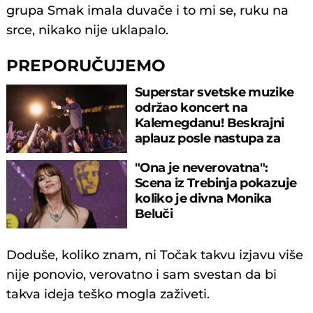
grupa Smak imala duvače i to mi se, ruku na
srce, nikako nije uklapalo.
PREPORUČUJEMO
Superstar svetske muzike
održao koncert na
Kalemegdanu! Beskrajni
aplauz posle nastupa za
sećanje
"Ona je neverovatna":
Scena iz Trebinja pokazuje
koliko je divna Monika
Beluči
Doduše, koliko znam, ni Točak takvu izjavu više
nije ponovio, verovatno i sam svestan da bi
takva ideja teško mogla zaživeti.