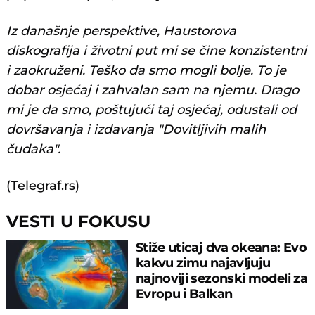
Iz današnje perspektive, Haustorova
diskografija i životni put mi se čine konzistentni
i zaokruženi. Teško da smo mogli bolje. To je
dobar osjećaj i zahvalan sam na njemu. Drago
mi je da smo, poštujući taj osjećaj, odustali od
dovršavanja i izdavanja "Dovitljivih malih
čudaka".
(Telegraf.rs)
VESTI U FOKUSU
Stiže uticaj dva okeana: Evo
kakvu zimu najavljuju
najnoviji sezonski modeli za
Evropu i Balkan