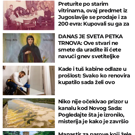
Preturite po starim
vitrinama, ovaj predmet iz
Jugoslavije se prodaje i za
200 evra: Kupovali su ga za
sitniš
DANAS JE SVETA PETKA
TRNOVA: Ove stvari ne
smete da uradite ili ćete
navući gnev svetiteljke
Kade i tuš kabine odlaze u
prošlost: Svako ko renovira
kupatilo sada želi ovo
Niko nije očekivao prizor u
kanalu kod Novog Sada:
Pogledajte šta je izronilo,
misterija je kako je završio
tu
Manastir za parove koji žele