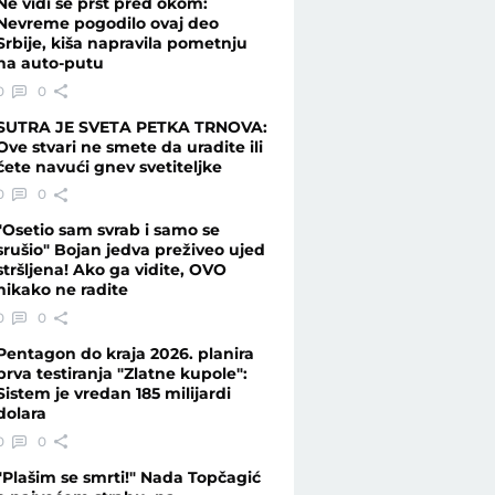
Ne vidi se prst pred okom:
Nevreme pogodilo ovaj deo
Srbije, kiša napravila pometnju
na auto-putu
0
0
SUTRA JE SVETA PETKA TRNOVA:
Ove stvari ne smete da uradite ili
ćete navući gnev svetiteljke
0
0
"Osetio sam svrab i samo se
srušio" Bojan jedva preživeo ujed
stršljena! Ako ga vidite, OVO
nikako ne radite
0
0
Pentagon do kraja 2026. planira
prva testiranja "Zlatne kupole":
Sistem je vredan 185 milijardi
dolara
0
0
"Plašim se smrti!" Nada Topčagić