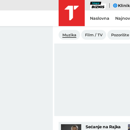
Biznis
eKlinika
Naslovna
Najnov
Muzika
Film / TV
Pozorište
Sećanje na Rajka