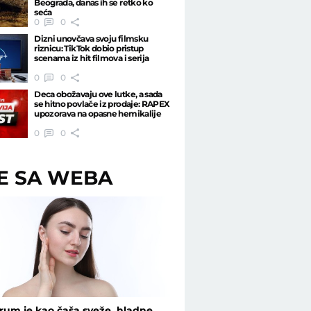
Beograda, danas ih se retko ko
seća
0
0
Dizni unovčava svoju filmsku
riznicu: TikTok dobio pristup
scenama iz hit filmova i serija
0
0
Deca obožavaju ove lutke, a sada
se hitno povlače iz prodaje: RAPEX
upozorava na opasne hemikalije
0
0
ŠE SA WEBA
rum je kao čaša sveže, hladne