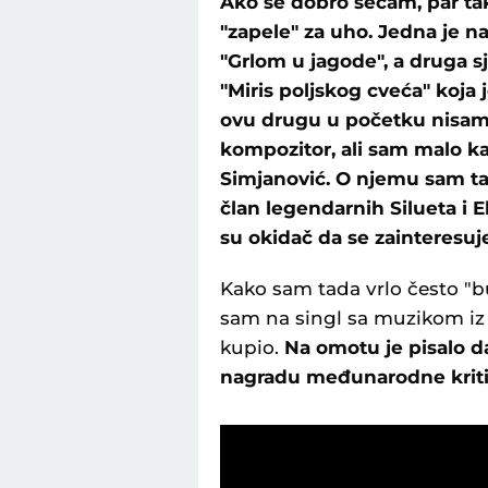
Ako se dobro sećam, par ta
"zapele" za uho. Jedna je na
"Grlom u jagode", a druga s
"Miris poljskog cveća" koja 
ovu drugu u početku nisam n
kompozitor, ali sam malo ka
Simjanović. O njemu sam ta
član legendarnih Silueta i E
su okidač da se zainteresuj
Kako sam tada vrlo često "
sam na singl sa muzikom iz 
kupio.
Na omotu je pisalo d
nagradu međunarodne kriti