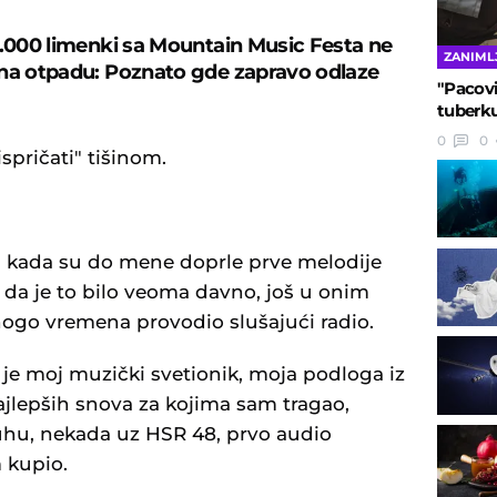
5.000 limenki sa Mountain Music Festa ne
ZANIML
na otpadu: Poznato gde zapravo odlaze
"Pacovi
tuberku
0
0
spričati" tišinom.
 kada su do mene doprle prve melodije
da je to bilo veoma davno, još u onim
go vremena provodio slušajući radio.
a je moj muzički svetionik, moja podloga iz
 najlepših snova za kojima sam tragao,
uhu, nekada uz HSR 48, prvo audio
 kupio.