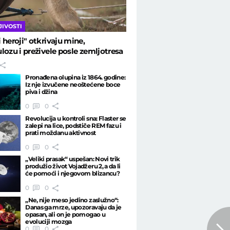
JIVOSTI
 heroji" otkrivaju mine,
lozu i preživele posle zemljotresa
Pronađena olupina iz 1864. godine:
Iz nje izvučene neoštećene boce
piva i džina
0
0
Revolucija u kontroli sna: Flaster se
zalepi na lice, podstiče REM fazu i
prati moždanu aktivnost
0
0
„Veliki prasak“ uspešan: Novi trik
produžio život Vojadžeru 2, a da li
će pomoći i njegovom blizancu?
0
0
„Ne, nije meso jedino zaslužno“:
Danas ga mrze, upozoravaju da je
opasan, ali on je pomogao u
evoluciji mozga
0
0