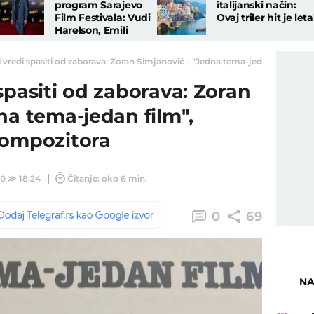
program Sarajevo
italijanski način:
Film Festivala: Vudi
Ovaj triler hit je leta
Harelson, Emili
Votson, Dijego Luna,
Asgar Farhadi....
vredi spasiti od zaborava: Zoran Simjanović - "Jedna tema-jedan film", bra
spasiti od zaborava: Zoran
na tema-jedan film",
kompozitora
00
≫
18:24
Čitanje: oko 6 min.
0
69
NA