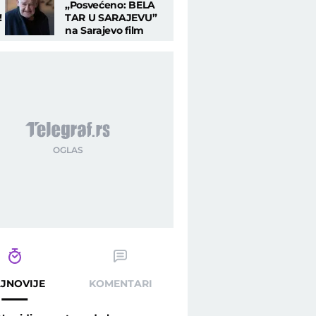
„Posvećeno: BELA
!
TAR U SARAJEVU”
na Sarajevo film
festivalu; Otkriveni
filmovi koji će biti
vure velikog kompozitora - Telegraf.rs
prikazani
JNOVIJE
KOMENTARI