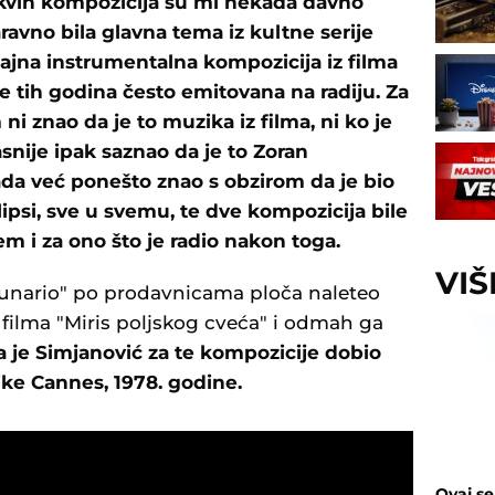
kvih kompozicija su mi nekada davno
ravno bila glavna tema iz kultne serije
jajna instrumentalna kompozicija iz filma
je tih godina često emitovana na radiju.
Za
i znao da je to muzika iz filma, ni ko je
snije ipak saznao da je to Zoran
da već ponešto znao s obzirom da je bio
lipsi, sve u svemu, te dve kompozicija bile
em i za ono što je radio nakon toga.
VI
bunario" po prodavnicama ploča naleteo
filma "Miris poljskog cveća" i odmah ga
a je Simjanović za te kompozicije dobio
ke Cannes, 1978. godine.
Ovaj se