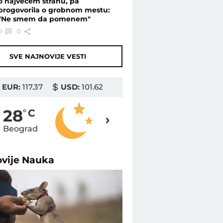
o najvećem strahu, pa
progovorila o grobnom mestu:
"Ne smem da pomenem"
0
0
SVE NAJNOVIJE VESTI
EUR:
117.37
USD:
101.62
28
28
o
C
o
C
Beograd
Novi Sad
ovije
Nauka