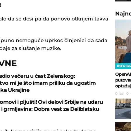
!
Najn
lo da se desi pa da ponovo otkrijem takva
otpuno nemoguće uprkos činjenici da sada
aje za slušanje muzike.
OVNE
INFO BI
OpenAI
redio večeru u čast Zelenskog:
putovan
tvo mi je što imam priliku da ugostim
optužuj
ka Ukrajine
0
0
movi i pljušti! Ovi delovi Srbije na udaru
 i grmljavina: Dobra vest za Deliblatsku