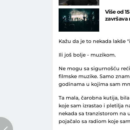
Više od 1
završava 
Kažu da je to nekada lakše "i
Ili još bolje - muzikom.
Ne mogu sa sigurnošću reći
filmske muzike. Samo znam 
godinama u kojima sam mno
Ta mala, čarobna kutija, bil
koje sam izrastao i pletilja
nekada sa tranzistorom na 
pojačalo sa radiom koje sam