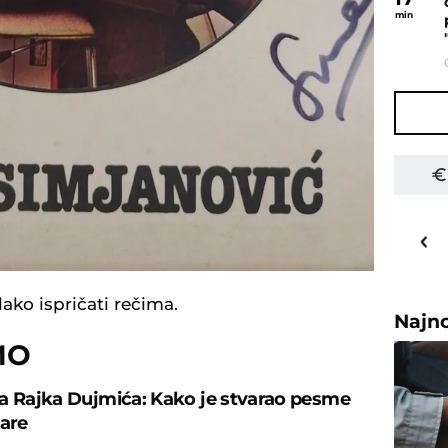
min
23
o
C
Priština
lako ispričati rečima.
Najn
MO
a Rajka Dujmića: Kako je stvarao pesme
tare