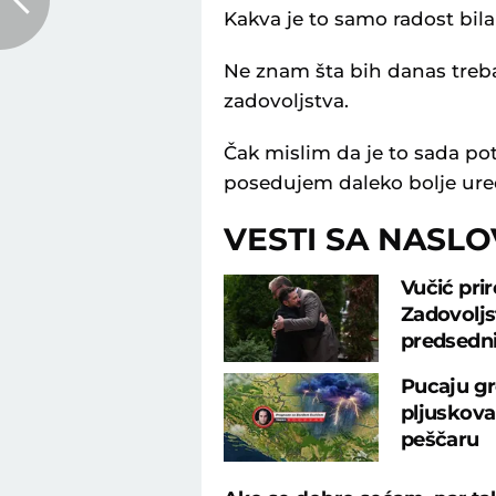
Kakva je to samo radost bila
Ne znam šta bih danas treba
zadovoljstva.
Čak mislim da je to sada p
posedujem daleko bolje uređ
VESTI SA NASL
Vučić pri
Zadovoljs
predsedni
Pucaju gro
pljuskova
peščaru