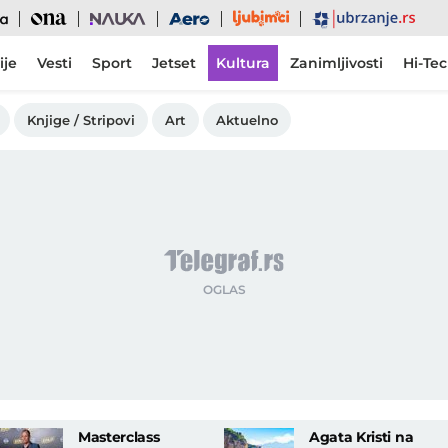
Ljubimci
Ona
Nauka
Aero
Ubrzanje
ije
Vesti
Sport
Jetset
Kultura
Zanimljivosti
Hi-Te
Knjige / Stripovi
Art
Aktuelno
Masterclass
Agata Kristi na