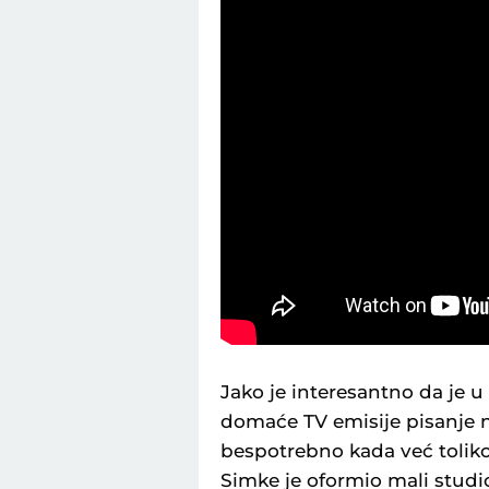
Jako je interesantno da je u
domaće TV emisije pisanje
bespotrebno kada već tolik
Simke je oformio mali studi