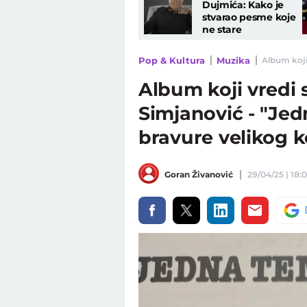
Dujmića: Kako je
stvarao pesme koje
ne stare
Pop & Kultura
Muzika
Album koji 
Album koji vredi 
Simjanović - "Jed
bravure velikog 
Goran Živanović
29/04/25 | 18: