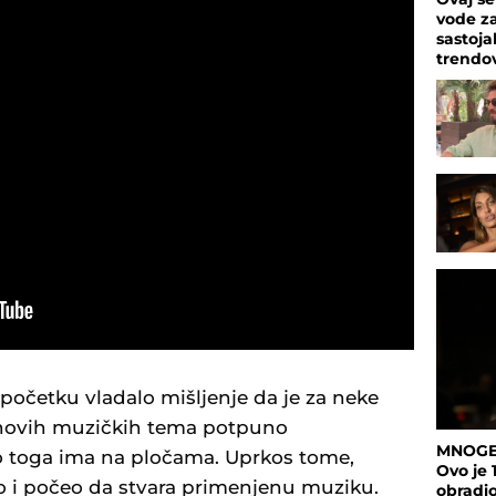
vode za
sastoja
trendo
 početku vladalo mišljenje da je za neke
 novih muzičkih tema potpuno
MNOGE
o toga ima na pločama. Uprkos tome,
Ovo je 
o i počeo da stvara primenjenu muziku.
obradio