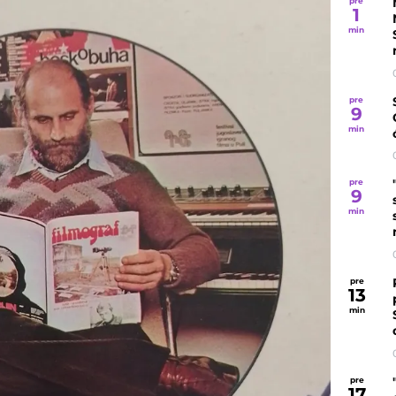
pre
1
min
pre
9
min
pre
9
min
pre
13
min
pre
17