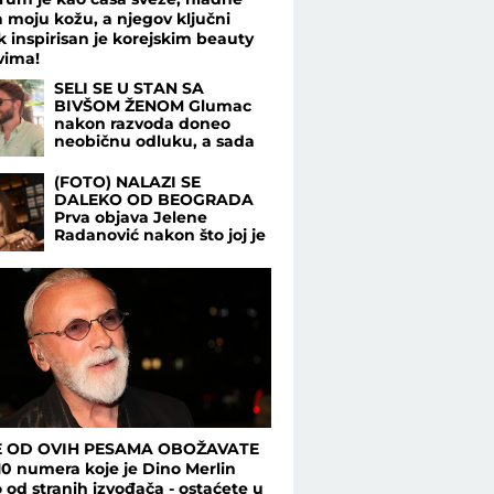
 moju kožu, a njegov ključni
k inspirisan je korejskim beauty
vima!
SELI SE U STAN SA
BIVŠOM ŽENOM Glumac
nakon razvoda doneo
neobičnu odluku, a sada
pokazao kako napreduju
renovacije: "Nadgledanje"
(FOTO) NALAZI SE
DALEKO OD BEOGRADA
Prva objava Jelene
Radanović nakon što joj je
Ana Nikolić pretila zbog
Raleta - poslala joj jezive
poruke
 OD OVIH PESAMA OBOŽAVATE
10 numera koje je Dino Merlin
 od stranih izvođača - ostaćete u