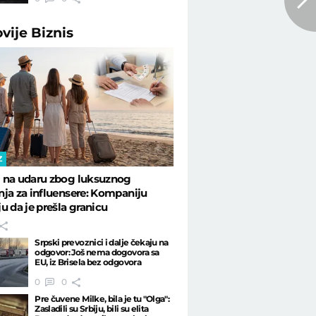
ovije
Biznis
Z
 na udaru zbog luksuznog
ja za influensere: Kompaniju
u da je prešla granicu
Srpski prevoznici i dalje čekaju na
odgovor: Još nema dogovora sa
EU, iz Brisela bez odgovora
0
0
Pre čuvene Milke, bila je tu "Olga":
Zasladili su Srbiju, bili su elita