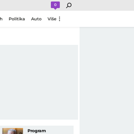
0
ch
Politika
Auto
Više
Program