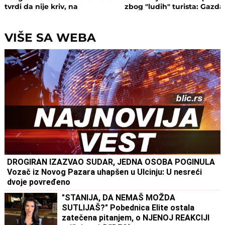
tvrdi da nije kriv, na
zbog "ludih" turista: Gazda
saslušanju izneo ŠOK
isključio struju i promenio
DETALJE: Otkrio u kakvom su
brave, a potom su i UHAPŠ
odnosu bili
VIŠE SA WEBA
DROGIRAN IZAZVAO SUDAR, JEDNA OSOBA POGINULA
Vozač iz Novog Pazara uhapšen u Ulcinju: U nesreći
dvoje povređeno
"STANIJA, DA NEMAŠ MOŽDA
SUTLIJAŠ?" Pobednica Elite ostala
zatečena pitanjem, o NJENOJ REAKCIJI