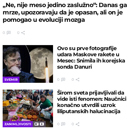
„Ne, nije meso jedino zaslužno“: Danas ga
mrze, upozoravaju da je opasan, ali on je
pomogao u evoluciji mozga
0
0
Ovo su prve fotografije
udara Maskove rakete u
Mesec: Snimila ih korejska
sonda Danuri
0
0
SVEMIR
Širom sveta prijavljivali da
vide isti fenomen: Naučnici
konačno utvrdili uzrok
liliputanskih halucinacija
0
0
ZANIMLJIVOSTI