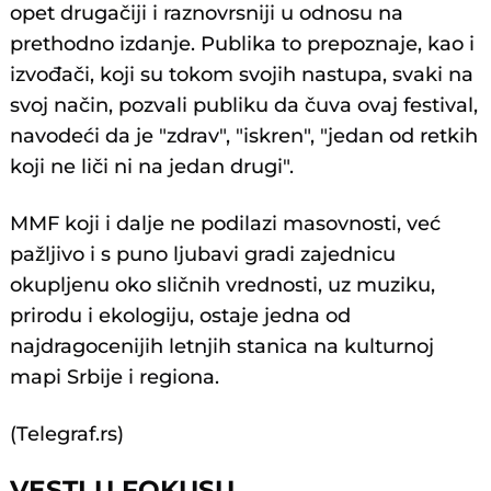
opet drugačiji i raznovrsniji u odnosu na
prethodno izdanje. Publika to prepoznaje, kao i
izvođači, koji su tokom svojih nastupa, svaki na
svoj način, pozvali publiku da čuva ovaj festival,
navodeći da je "zdrav", "iskren", "jedan od retkih
koji ne liči ni na jedan drugi".
MMF koji i dalje ne podilazi masovnosti, već
pažljivo i s puno ljubavi gradi zajednicu
okupljenu oko sličnih vrednosti, uz muziku,
prirodu i ekologiju, ostaje jedna od
najdragocenijih letnjih stanica na kulturnoj
mapi Srbije i regiona.
(Telegraf.rs)
VESTI U FOKUSU