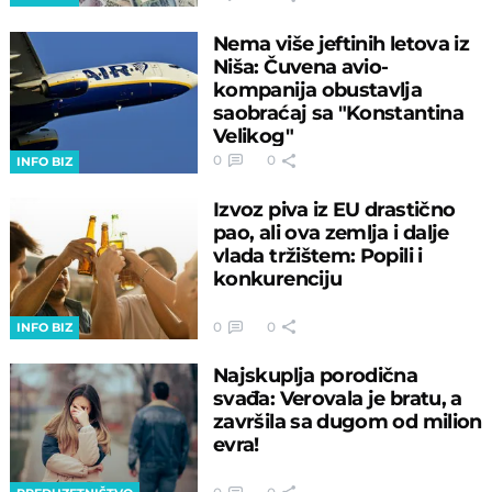
Nema više jeftinih letova iz
Niša: Čuvena avio-
kompanija obustavlja
saobraćaj sa "Konstantina
Velikog"
0
0
INFO BIZ
Izvoz piva iz EU drastično
pao, ali ova zemlja i dalje
vlada tržištem: Popili i
konkurenciju
0
0
INFO BIZ
Najskuplja porodična
svađa: Verovala je bratu, a
završila sa dugom od milion
evra!