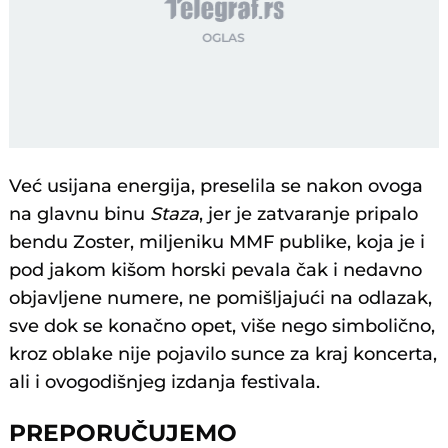
Već usijana energija, preselila se nakon ovoga
na glavnu binu
Staza
, jer je zatvaranje pripalo
bendu Zoster, miljeniku MMF publike, koja je i
pod jakom kišom horski pevala čak i nedavno
objavljene numere, ne pomišljajući na odlazak,
sve dok se konačno opet, više nego simbolično,
kroz oblake nije pojavilo sunce za kraj koncerta,
ali i ovogodišnjeg izdanja festivala.
PREPORUČUJEMO