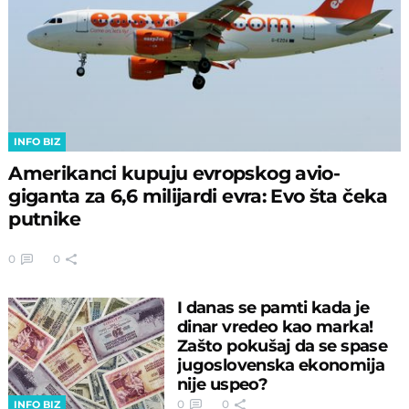
INFO BIZ
Amerikanci kupuju evropskog avio-
giganta za 6,6 milijardi evra: Evo šta čeka
putnike
0
0
I danas se pamti kada je
dinar vredeo kao marka!
Zašto pokušaj da se spase
jugoslovenska ekonomija
nije uspeo?
0
0
INFO BIZ