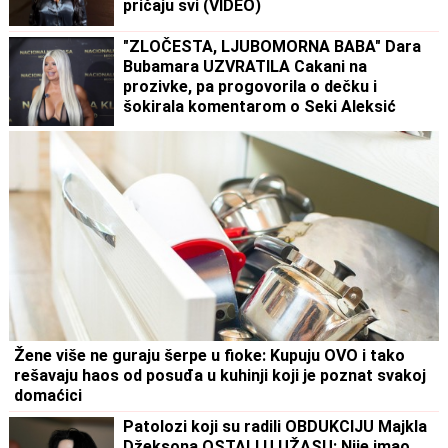
pričaju svi (VIDEO)
"ZLOČESTA, LJUBOMORNA BABA" Dara
Bubamara UZVRATILA Cakani na
prozivke, pa progovorila o dečku i
šokirala komentarom o Seki Aleksić
(VIDEO)
Žene više ne guraju šerpe u fioke: Kupuju OVO i tako
rešavaju haos od posuđa u kuhinji koji je poznat svakoj
domaćici
Patolozi koji su radili OBDUKCIJU Majkla
Džeksona OSTALI U UŽASU: Nije imao