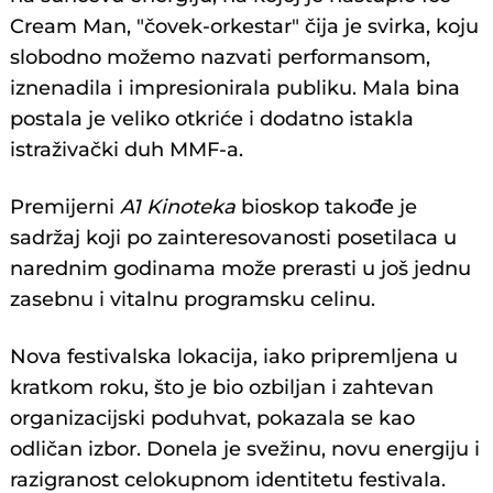
Cream Man, "čovek-orkestar" čija je svirka, koju
slobodno možemo nazvati performansom,
iznenadila i impresionirala publiku. Mala bina
postala je veliko otkriće i dodatno istakla
istraživački duh MMF-a.
Premijerni
A1 Kinoteka
bioskop takođe je
sadržaj koji po zainteresovanosti posetilaca u
narednim godinama može prerasti u još jednu
zasebnu i vitalnu programsku celinu.
Nova festivalska lokacija, iako pripremljena u
kratkom roku, što je bio ozbiljan i zahtevan
organizacijski poduhvat, pokazala se kao
odličan izbor. Donela je svežinu, novu energiju i
razigranost celokupnom identitetu festivala.