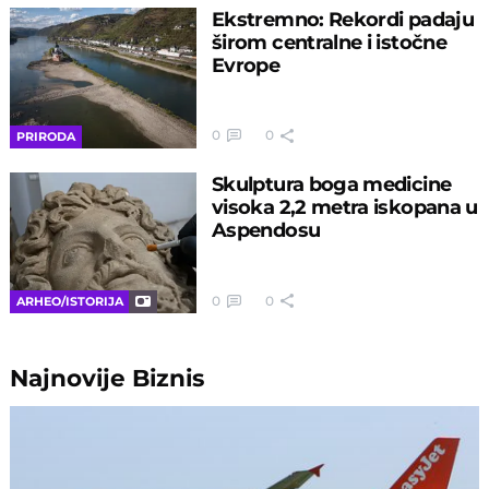
Ekstremno: Rekordi padaju
širom centralne i istočne
Evrope
0
0
PRIRODA
Skulptura boga medicine
visoka 2,2 metra iskopana u
Aspendosu
0
0
ARHEO/ISTORIJA
Najnovije
Biznis