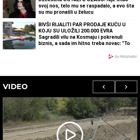
svoj nos, telo mu se raspadalo, a evo šta
su mu pronašli u želucu
BIVŠI RIJALITI PAR PRODAJE KUĆU U
KOJU SU ULOŽILI 200.000 EVRA
Sagradili vilu na Kosmaju i pokrenuli
biznis, a sada im hitno treba novac: "To
je razlog prodaje"
by Aklamator
VIDEO