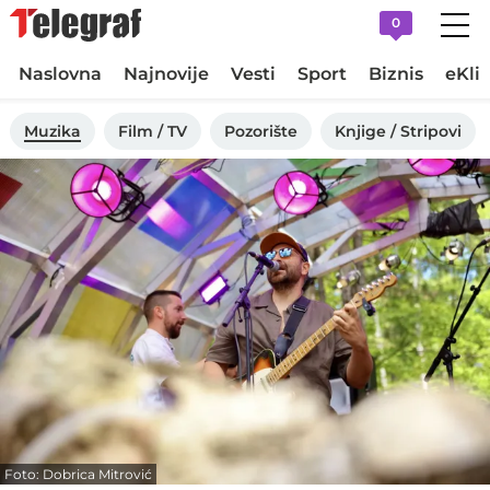
0
Naslovna
Najnovije
Vesti
Sport
Biznis
eKli
Muzika
Film / TV
Pozorište
Knjige / Stripovi
Foto: Dobrica Mitrović