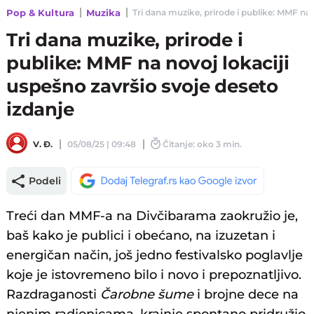
Pop & Kultura
Muzika
Tri dana muzike, prirode i publike: MMF na n
Tri dana muzike, prirode i
publike: MMF na novoj lokaciji
uspešno završio svoje deseto
izdanje
V. Đ.
05/08/25 | 09:48
Čitanje: oko 3 min.
Podeli
Treći dan MMF-a na Divčibarama zaokružio je,
baš kako je publici i obećano, na izuzetan i
energičan način, još jedno festivalsko poglavlje
koje je istovremeno bilo i novo i prepoznatljivo.
Razdraganosti
Čarobne šume
i brojne dece na