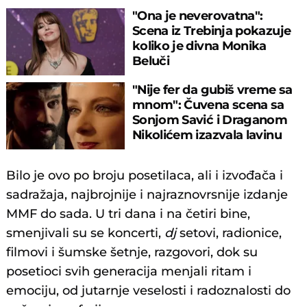
"Ona je neverovatna":
Scena iz Trebinja pokazuje
koliko je divna Monika
Beluči
"Nije fer da gubiš vreme sa
mnom": Čuvena scena sa
Sonjom Savić i Draganom
Nikolićem izazvala lavinu
komentara
Bilo je ovo po broju posetilaca, ali i izvođača i
sadražaja, najbrojnije i najraznovrsnije izdanje
MMF do sada. U tri dana i na četiri bine,
smenjivali su se koncerti,
dj
setovi, radionice,
filmovi i šumske šetnje, razgovori, dok su
posetioci svih generacija menjali ritam i
emociju, od jutarnje veselosti i radoznalosti do