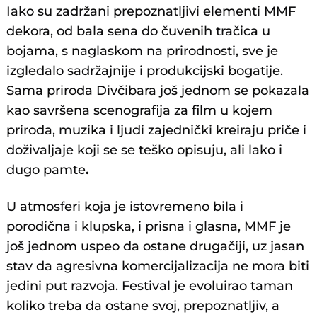
Iako su zadržani prepoznatljivi elementi MMF
dekora, od bala sena do čuvenih tračica u
bojama, s naglaskom na prirodnosti, sve je
izgledalo sadržajnije i produkcijski bogatije.
Sama priroda Divčibara još jednom se pokazala
kao savršena scenografija za film u kojem
priroda, muzika i ljudi zajednički kreiraju priče i
doživaljaje koji se se teško opisuju, ali lako i
dugo pamte
.
U atmosferi koja je istovremeno bila i
porodična i klupska, i prisna i glasna, MMF je
još jednom uspeo da ostane drugačiji, uz jasan
stav da agresivna komercijalizacija ne mora biti
jedini put razvoja. Festival je evoluirao taman
koliko treba da ostane svoj, prepoznatljiv, a