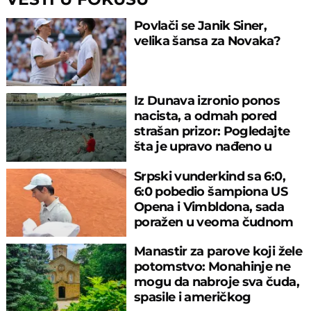
Povlači se Janik Siner,
velika šansa za Novaka?
Iz Dunava izronio ponos
nacista, a odmah pored
strašan prizor: Pogledajte
šta je upravo nađeno u
rečnom blatu
Srpski vunderkind sa 6:0,
6:0 pobedio šampiona US
Opena i Vimbldona, sada
poražen u veoma čudnom
meču
Manastir za parove koji žele
potomstvo: Monahinje ne
mogu da nabroje sva čuda,
spasile i američkog