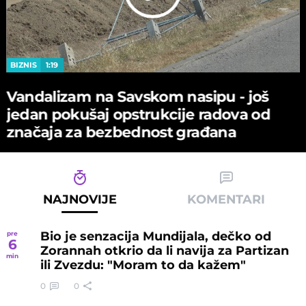
BIZNIS
1:19
Vandalizam na Savskom nasipu - јoš
јedan pokušaј opstrukciјe radova od
značaјa za bezbednost građana
NAJNOVIJE
KOMENTARI
Bio je senzacija Mundijala, dečko od
pre
6
Zorannah otkrio da li navija za Partizan
min
ili Zvezdu: "Moram to da kažem"
0
0