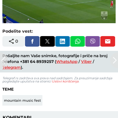
Loaded
:
Unmute
53.81%
Podelite vest:
0
Pošaljite nam Vaše snimke, fotografije i priče na broj
telefona
+381 64 8939257
(
WhatsApp
/
Viber
/
Telegram
).
Telegraf.rs zadržava sva prava nad sadržajem. Za preuzimanje sadržaja
pogledajte uputstva na stranici
Uslovi korišćenja
.
TEME
mountain music fest
KOMENTARI