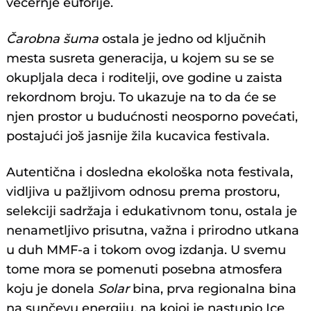
večernje euforije.
Čarobna šuma
ostala je jedno od ključnih
mesta susreta generacija, u kojem su se se
okupljala deca i roditelji, ove godine u zaista
rekordnom broju. To ukazuje na to da će se
njen prostor u budućnosti neosporno povećati,
postajući još jasnije žila kucavica festivala.
Autentična i dosledna ekološka nota festivala,
vidljiva u pažljivom odnosu prema prostoru,
selekciji sadržaja i edukativnom tonu, ostala je
nenametljivo prisutna, važna i prirodno utkana
u duh MMF-a i tokom ovog izdanja. U svemu
tome mora se pomenuti posebna atmosfera
koju je donela
Solar
bina, prva regionalna bina
na sunčevu energiju, na kojoj je nastupio Ice