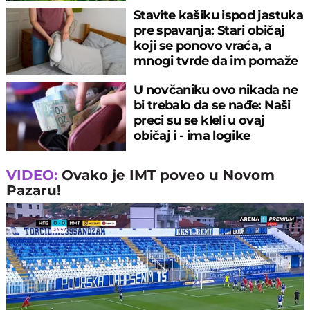
ambasadora
Stavite kašiku ispod jastuka
pre spavanja: Stari običaj
koji se ponovo vraća, a
mnogi tvrde da im pomaže
U novčaniku ovo nikada ne
bi trebalo da se nađe: Naši
preci su se kleli u ovaj
običaj i - ima logike
VIDEO:
Ovako je IMT poveo u Novom
Pazaru!