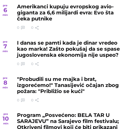
Amerikanci kupuju evropskog avio-
pre
6
giganta za 6,6 milijardi evra: Evo šta
min
čeka putnike
0
0
I danas se pamti kada je dinar vredeo
pre
7
kao marka! Zašto pokušaj da se spase
min
jugoslovenska ekonomija nije uspeo?
0
0
"Probudili su me majka i brat,
pre
8
izgorećemo!" Tanasijević očajan zbog
min
požara: "Približio se kući"
0
0
Program „Posvećeno: BELA TAR U
pre
10
SARAJEVU” na Sarajevo film festivalu;
min
Otkriveni filmovi koji će biti prikazani