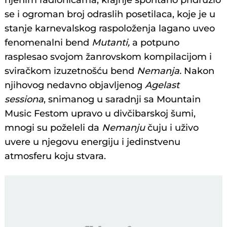
njenim radionicama, krajnje spontano pridružio
se i ogroman broj odraslih posetilaca, koje je u
stanje karnevalskog raspoloženja lagano uveo
fenomenalni bend
Mutanti,
a potpuno
rasplesao svojom žanrovskom kompilacijom i
sviračkom izuzetnošću bend
Nemanja.
Nakon
njihovog nedavno objavljenog
Agelast
sessiona
, snimanog u saradnji sa Mountain
Music Festom upravo u divčibarskoj šumi,
mnogi su poželeli da
Nemanju
čuju i uživo
uvere u njegovu energiju i jedinstvenu
atmosferu koju stvara.