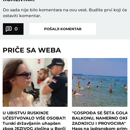
Do sada nije bilo komentara na ovu vest.
Budite prvi koji će
ostaviti komentar.
0
POŠALJI KOMENTAR
PRIČE SA WEBA
U UBISTVU RUSKINJE
"GOSPOĐA SE ŠETA GOLA
UČESTVOVALO VIŠE OSOBA?!
BALKONU, NAMERNO OKR
Turski državljanin uhapšen
ZADNJICU I PROVOCIRA"
zbog JEZIVOG zločina u Borči
Haos na jadranskom primo