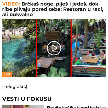
VIDEO:
Brčkaš noge, piješ i jedeš, dok
ribe plivaju pored tebe: Restoran u reci,
ali bukvalno
Play
Video
1:05
(Telegraf.rs)
VESTI U FOKUSU
Stavite kašiku ispod jastuka