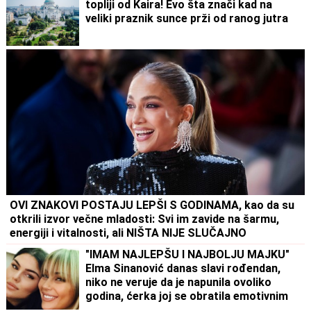
topliji od Kaira! Evo šta znači kad na
veliki praznik sunce prži od ranog jutra
OVI ZNAKOVI POSTAJU LEPŠI S GODINAMA, kao da su
otkrili izvor večne mladosti: Svi im zavide na šarmu,
energiji i vitalnosti, ali NIŠTA NIJE SLUČAJNO
"IMAM NAJLEPŠU I NAJBOLJU MAJKU"
Elma Sinanović danas slavi rođendan,
niko ne veruje da je napunila ovoliko
godina, ćerka joj se obratila emotivnim
rečima