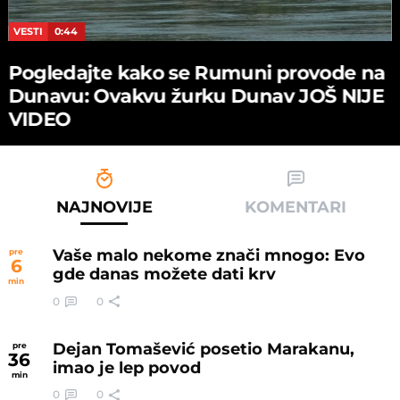
VESTI
0:44
Pogledajte kako se Rumuni provode na
Dunavu: Ovakvu žurku Dunav JOŠ NIJE
VIDEO
NAJNOVIJE
KOMENTARI
Vaše malo nekome znači mnogo: Evo
pre
6
gde danas možete dati krv
min
0
0
Dejan Tomašević posetio Marakanu,
pre
36
imao je lep povod
min
0
0