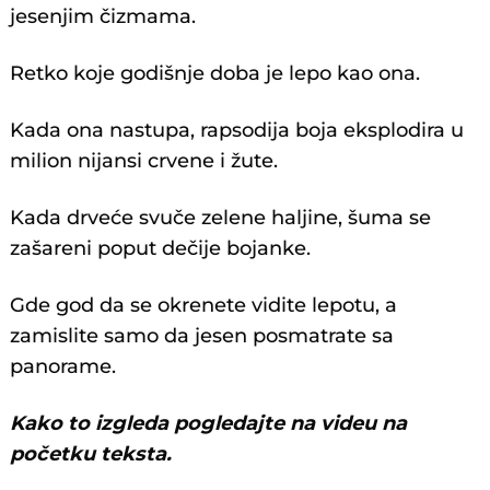
jesenjim čizmama.
Retko koje godišnje doba je lepo kao ona.
Kada ona nastupa, rapsodija boja eksplodira u
milion nijansi crvene i žute.
Kada drveće svuče zelene haljine, šuma se
zašareni poput dečije bojanke.
Gde god da se okrenete vidite lepotu, a
zamislite samo da jesen posmatrate sa
panorame.
Kako to izgleda pogledajte na videu na
početku teksta.