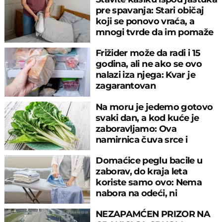
pre spavanja: Stari običaj
koji se ponovo vraća, a
mnogi tvrde da im pomaže
Frižider može da radi i 15
godina, ali ne ako se ovo
nalazi iza njega: Kvar je
zagarantovan
Na moru je jedemo gotovo
svaki dan, a kod kuće je
zaboravljamo: Ova
namirnica čuva srce i
reguliše šećer
Domaćice peglu bacile u
zaborav, do kraja leta
koriste samo ovo: Nema
nabora na odeći, ni
preznojavanja
NEZAPAMĆEN PRIZOR NA