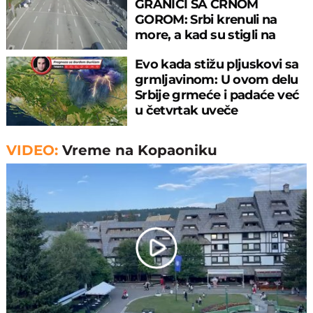
GRANICI SA CRNOM
GOROM: Srbi krenuli na
more, a kad su stigli na
prelaz, ostali u šoku!
Evo kada stižu pljuskovi sa
grmljavinom: U ovom delu
Srbije grmeće i padaće već
u četvrtak uveče
VIDEO:
Vreme na Kopaoniku
Play
Video