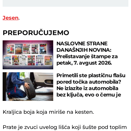
Jesen
.
PREPORUČUJEMO
NASLOVNE STRANE
DANAŠNJIH NOVINA:
Prelistavanje štampe za
petak, 7. avgust 2026.
godine
Primetili ste plastičnu flašu
pored točka automobila?
Ne izlazite iz automobila
bez ključa, evo o čemu je
reč
Kraljica boja koja miriše na kesten.
Prate je zvuci uvelog lišća koji šušte pod toplim