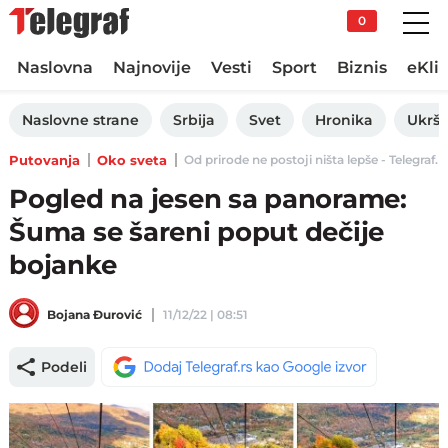
0
Naslovna
Najnovije
Vesti
Sport
Biznis
eKli
Naslovne strane
Srbija
Svet
Hronika
Ukršt
Putovanja
Oko sveta
Od prirode ne postoji ništa lepše - Telegraf.r
Pogled na jesen sa panorame:
Šuma se šareni poput dečije
bojanke
Bojana Đurović
11/12/22 | 08:51
Podeli