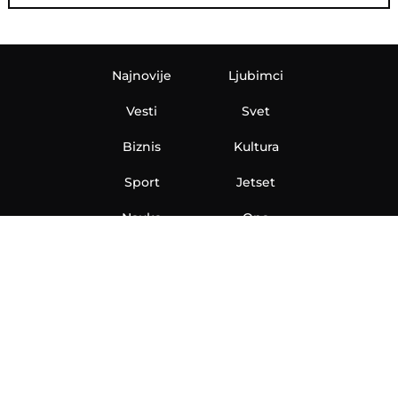
Najnovije
Ljubimci
Vesti
Svet
Biznis
Kultura
Sport
Jetset
Nauka
Ona
Aero
Zanimljivosti
eKlinika
Hi-Tech
Auto
Plantbased
Ubrzanje
Telegraf TV