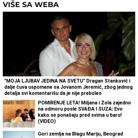
odnosu bili
VIŠE SA WEBA
"MOJA LJUBAV JEDINA NA SVETU" Dragan Stanković i
dalje čuva uspomene sa Jovanom Jeremić, zbog jednog
detalja svi komentarišu da je nije preboleo
POMIRENJE LETA! Miljana i Zola zajedno
na odmoru posle SVAĐA I SUZA: Evo
kako se ponašaju pred svima u baru!
(VIDEO)
Gori zemlja na Blagu Mariju, Beograd