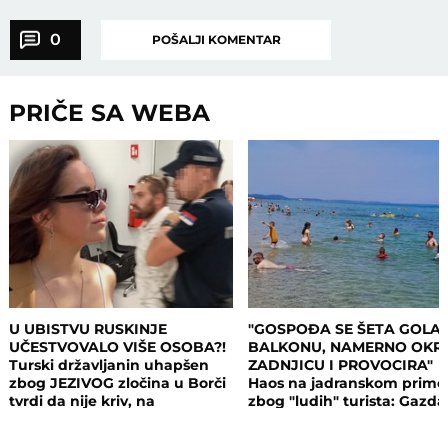
0
POŠALJI KOMENTAR
PRIČE SA WEBA
U UBISTVU RUSKINJE
"GOSPOĐA SE ŠETA GOLA
UČESTVOVALO VIŠE OSOBA?!
BALKONU, NAMERNO OKR
Turski državljanin uhapšen
ZADNJICU I PROVOCIRA"
zbog JEZIVOG zločina u Borči
Haos na jadranskom primo
tvrdi da nije kriv, na
zbog "ludih" turista: Gazda
saslušanju izneo ŠOK
isključio struju i promenio
DETALJE: Otkrio u kakvom su
brave, a potom su i UHAPŠ