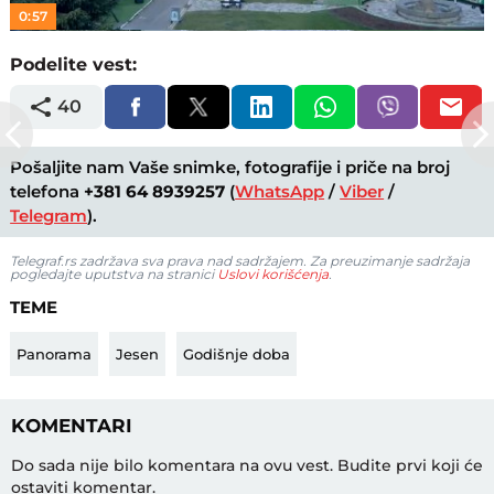
0:57
Podelite vest:
40
Pošaljite nam Vaše snimke, fotografije i priče na broj
telefona
+381 64 8939257
(
WhatsApp
/
Viber
/
Telegram
).
Telegraf.rs zadržava sva prava nad sadržajem. Za preuzimanje sadržaja
pogledajte uputstva na stranici
Uslovi korišćenja
.
TEME
Panorama
Jesen
Godišnje doba
KOMENTARI
Do sada nije bilo komentara na ovu vest.
Budite prvi koji će
ostaviti komentar.