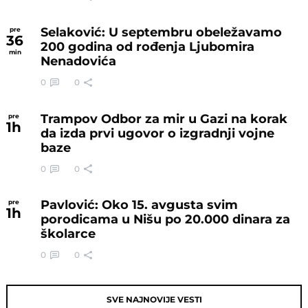
Selaković: U septembru obeležavamo
pre
36
200 godina od rođenja Ljubomira
min
Nenadovića
0
0
Trampov Odbor za mir u Gazi na korak
pre
1
h
da izda prvi ugovor o izgradnji vojne
baze
0
0
Pavlović: Oko 15. avgusta svim
pre
1
h
porodicama u Nišu po 20.000 dinara za
školarce
0
0
SVE NAJNOVIJE VESTI