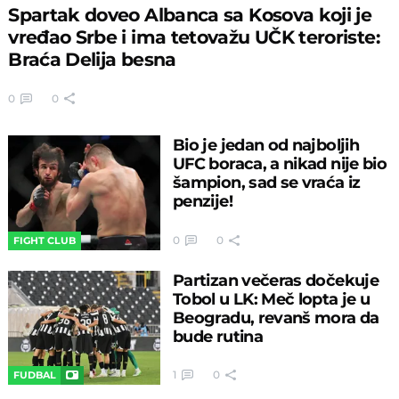
Spartak doveo Albanca sa Kosova koji je
vređao Srbe i ima tetovažu UČK teroriste:
Braća Delija besna
0
0
Bio je jedan od najboljih
UFC boraca, a nikad nije bio
šampion, sad se vraća iz
penzije!
0
0
FIGHT CLUB
Partizan večeras dočekuje
Tobol u LK: Meč lopta je u
Beogradu, revanš mora da
bude rutina
1
0
FUDBAL