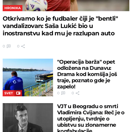
HRONIKA
Otkrivamo ko je fudbaler čiji je "bentli"
vandalizovan: Saša Lukić bio u
inostranstvu kad mu je razlupan auto
0
0
"Operacija barža" opet
odložena na Dunavu:
Drama kod komšija još
traje, poznato gde je
zapelo!
0
0
SVET
VJT u Beogradu o smrti
Vladimira Cvijana: Reč je o
utopljenju, tvrdnje o
ubistvu su zlonamerne
konfabulacije