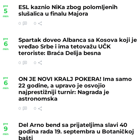
ESL kaznio NiKa zbog polomljenih
pre
5
slušalica u finalu Majora
min
0
0
Spartak doveo Albanca sa Kosova koji je
pre
6
vređao Srbe i ima tetovažu UČK
min
teroriste: Braća Delija besna
0
0
ON JE NOVI KRALJ POKERA! Ima samo
pre
6
22 godine, a upravo je osvojio
min
najprestižniji turnir: Nagrada je
astronomska
0
0
Del Arno bend sa prijateljima slavi 40
pre
9
godina rada 19. septembra u Botaničkoj
min
bašti