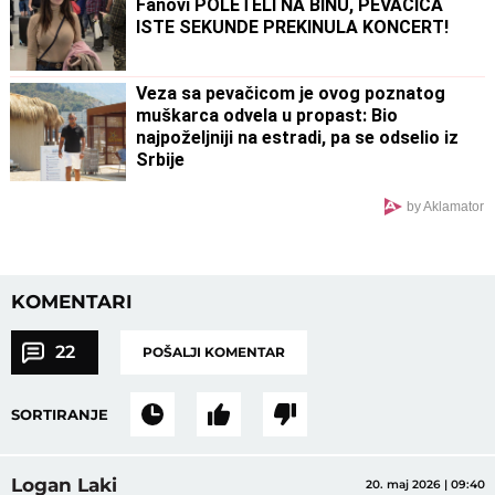
Fanovi POLETELI NA BINU, PEVAČICA
ISTE SEKUNDE PREKINULA KONCERT!
Veza sa pevačicom je ovog poznatog
muškarca odvela u propast: Bio
najpoželjniji na estradi, pa se odselio iz
Srbije
by Aklamator
KOMENTARI
22
POŠALJI KOMENTAR
SORTIRANJE
Logan Laki
20. maj 2026 | 09:40