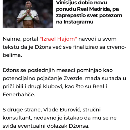
Vinisijus dobio novu
ponudu Real Madrida, pa
zaprepastio svet potezom
na Instagramu
Naime, portal
"Izrael Hajom"
navodi u svom
tekstu da je Džons već sve finalizirao sa crveno-
belima.
Džons se poslednjih meseci pominjao kao
potencijalno pojačanje Zvezde, mada su tada u
priči bili i drugi klubovi, kao što su Real i
Fenerbahče.
S druge strane, Vlade Đurović, stručni
konsultant, nedavno je istakao da mu se ne
sviđa eventualni dolazak Džonsa.