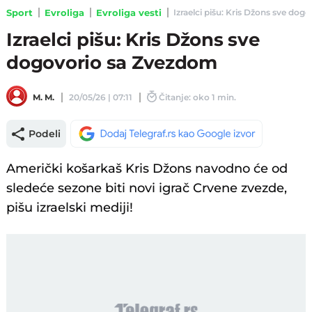
Sport
Evroliga
Evroliga vesti
Izraelci pišu: Kris Džons sve dog
Izraelci pišu: Kris Džons sve
dogovorio sa Zvezdom
M. M.
20/05/26 | 07:11
Čitanje: oko 1 min.
Podeli
Američki košarkaš Kris Džons navodno će od
sledeće sezone biti novi igrač Crvene zvezde,
pišu izraelski mediji!