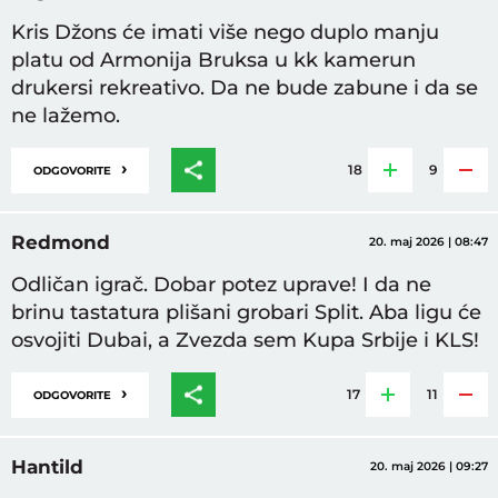
Kris Džons će imati više nego duplo manju
platu od Armonija Bruksa u kk kamerun
drukersi rekreativo. Da ne bude zabune i da se
ne lažemo.
›
18
9
ODGOVORITE
Redmond
20. maj 2026 | 08:47
Odličan igrač. Dobar potez uprave! I da ne
brinu tastatura plišani grobari Split. Aba ligu će
osvojiti Dubai, a Zvezda sem Kupa Srbije i KLS!
›
17
11
ODGOVORITE
Hantild
20. maj 2026 | 09:27