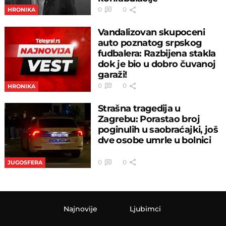
0
0
HRONIKA
Vandalizovan skupoceni
auto poznatog srpskog
fudbalera: Razbijena stakla
dok je bio u dobro čuvanoj
garaži!
0
0
HRONIKA
Strašna tragedija u
Zagrebu: Porastao broj
poginulih u saobraćajki, još
dve osobe umrle u bolnici
0
0
JUGOSFERA
Najnovije
Ljubimci