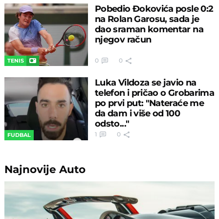
Pobedio Đokovića posle 0:2
na Rolan Garosu, sada je
dao sraman komentar na
njegov račun
0
0
TENIS
Luka Vildoza se javio na
telefon i pričao o Grobarima
po prvi put: "Nateraće me
da dam i više od 100
odsto..."
1
0
FUDBAL
Najnovije
Auto