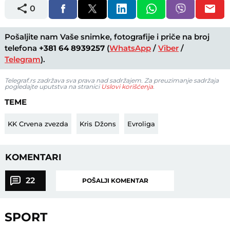
0
Pošaljite nam Vaše snimke, fotografije i priče na broj
telefona
+381 64 8939257
(
WhatsApp
/
Viber
/
Telegram
).
Telegraf.rs zadržava sva prava nad sadržajem. Za preuzimanje sadržaja
pogledajte uputstva na stranici
Uslovi korišćenja
.
TEME
KK Crvena zvezda
Kris Džons
Evroliga
KOMENTARI
22
POŠALJI KOMENTAR
SPORT