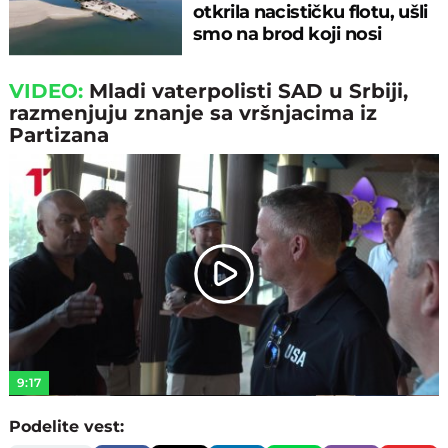
otkrila nacističku flotu, ušli
smo na brod koji nosi
JEZIVU GLASINU
VIDEO:
Mladi vaterpolisti SAD u Srbiji,
razmenjuju znanje sa vršnjacima iz
Partizana
Play
Video
9:17
Podelite vest: