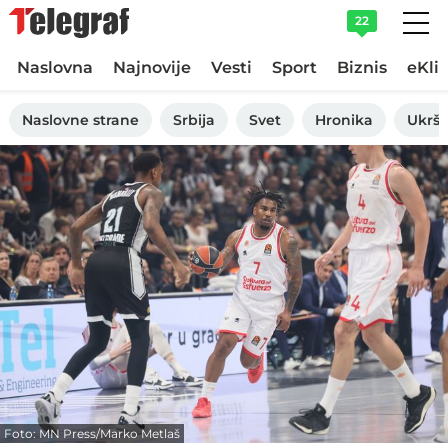
22
Naslovna
Najnovije
Vesti
Sport
Biznis
eKli
Naslovne strane
Srbija
Svet
Hronika
Ukršt
Foto: MN Press/Marko Metlaš