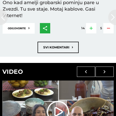
Ono kad amelji grobarski pominju pare u
Zvezdi. Tu sve staje. Motaj kablove. Gasi
internet!
›
14
5
ODGOVORITE
›
SVI KOMENTARI
VIDEO