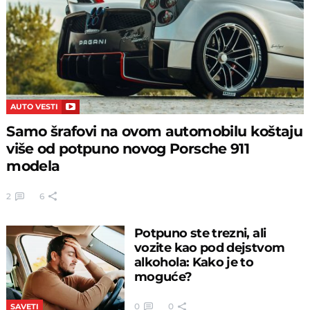
AUTO VESTI
Samo šrafovi na ovom automobilu koštaju
više od potpuno novog Porsche 911
modela
2
6
Potpuno ste trezni, ali
vozite kao pod dejstvom
alkohola: Kako je to
moguće?
0
0
SAVETI