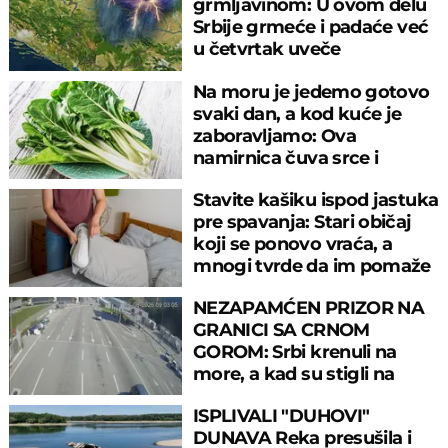
grmljavinom: U ovom delu
Srbije grmeće i padaće već
u četvrtak uveče
Na moru je jedemo gotovo
svaki dan, a kod kuće je
zaboravljamo: Ova
namirnica čuva srce i
reguliše šećer
Stavite kašiku ispod jastuka
pre spavanja: Stari običaj
koji se ponovo vraća, a
mnogi tvrde da im pomaže
NEZAPAMĆEN PRIZOR NA
GRANICI SA CRNOM
GOROM: Srbi krenuli na
more, a kad su stigli na
prelaz, ostali u šoku!
ISPLIVALI "DUHOVI"
DUNAVA Reka presušila i