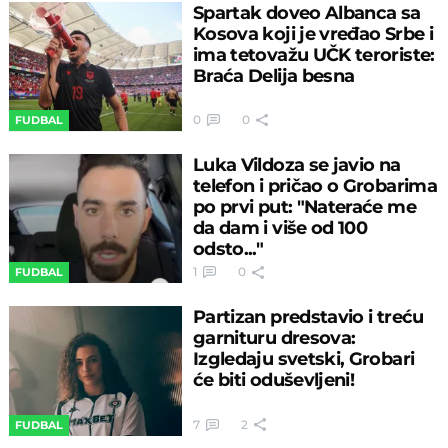
Spartak doveo Albanca sa
Kosova koji je vređao Srbe i
ima tetovažu UČK teroriste:
Braća Delija besna
0
0
FUDBAL
Luka Vildoza se javio na
telefon i pričao o Grobarima
po prvi put: "Nateraće me
da dam i više od 100
odsto..."
1
0
FUDBAL
Partizan predstavio i treću
garnituru dresova:
Izgledaju svetski, Grobari
će biti oduševljeni!
7
2
FUDBAL