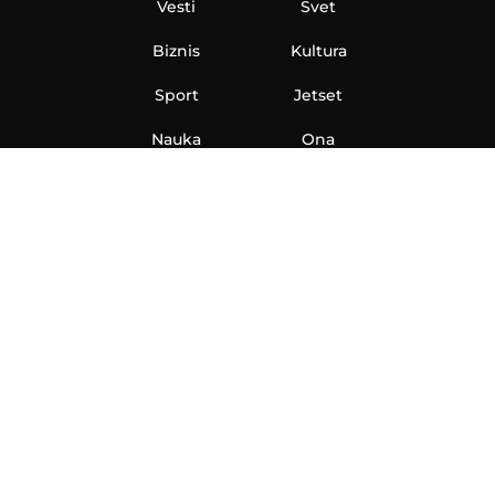
Vesti
Svet
Biznis
Kultura
Sport
Jetset
Nauka
Ona
Aero
Zanimljivosti
eKlinika
Hi-Tech
Auto
Plantbased
Ubrzanje
Telegraf TV