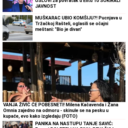
USLOVI za povratak u Elitu 10 ŠOKIRALI
JAVNOST
MUŠKARAC UBIO KOMŠIJU?! Pucnjava u
Tržačkoj Rašteli, oglasili se očajni
meštani: "Bio je divan"
VANJA ŽIVIĆ ĆE POBESNETI! Milena Kačavenda i Žana
Omnia zajedno na odmoru - skinule se na pesku u
kupaće, evo kako izgledaju (FOTO)
PANIKA NA NASTUPU TANJE SAVIĆ: