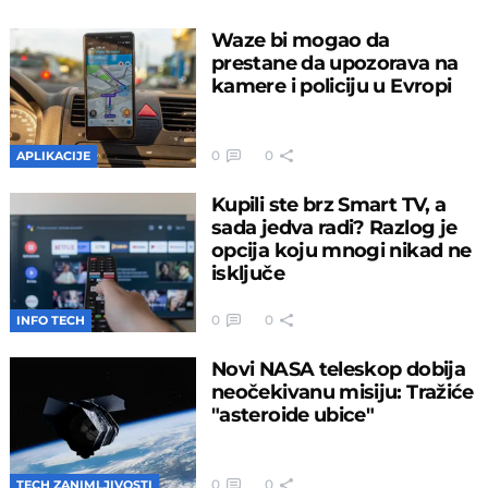
Waze bi mogao da
prestane da upozorava na
kamere i policiju u Evropi
0
0
APLIKACIJE
Kupili ste brz Smart TV, a
sada jedva radi? Razlog je
opcija koju mnogi nikad ne
isključe
0
0
INFO TECH
Novi NASA teleskop dobija
neočekivanu misiju: Tražiće
"asteroide ubice"
0
0
TECH ZANIMLJIVOSTI