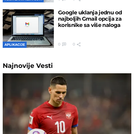
Google uklanja jednu od
najboljih Gmail opcija za
korisnike sa više naloga
0
0
APLIKACIJE
Najnovije
Vesti