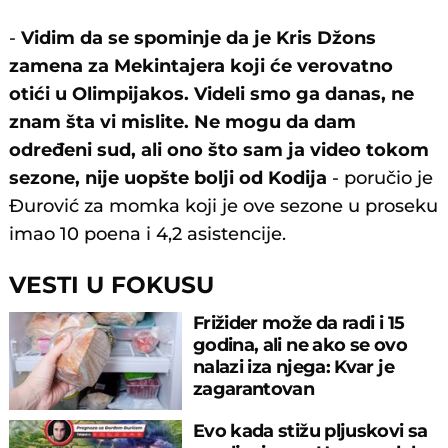
-
Vidim da se spominje da je Kris Džons
zamena za Mekintajera koji će verovatno
otići u Olimpijakos. Videli smo ga danas, ne
znam šta vi mislite. Ne mogu da dam
određeni sud, ali ono što sam ja video tokom
sezone, nije uopšte bolji od Kodija
- poručio je
Đurović za momka koji je ove sezone u proseku
imao 10 poena i 4,2 asistencije.
VESTI U FOKUSU
Frižider može da radi i 15
godina, ali ne ako se ovo
nalazi iza njega: Kvar je
zagarantovan
Evo kada stižu pljuskovi sa