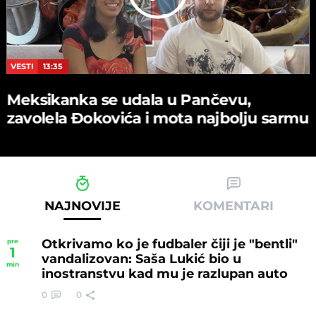
VESTI
13:35
Meksikanka se udala u Pančevu,
zavolela Đokovića i mota najbolju sarmu
NAJNOVIJE
KOMENTARI
Otkrivamo ko je fudbaler čiji je "bentli"
pre
1
vandalizovan: Saša Lukić bio u
min
inostranstvu kad mu je razlupan auto
0
0