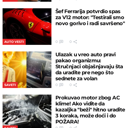
Šef Ferrarija potvrdio spas
za V12 motor: "Testirali smo
novo gorivo i radi savršeno"
0
0
AUTO VESTI
Ulazak u vreo auto pravi
pakao organizmu:
Stručnjaci objašnjavaju šta
da uradite pre nego što
sednete za volan
0
0
SAVETI
Prokuvao motor zbog AC
klime! Ako vidite da
kazaljka "beži" hitno uradite
3 koraka, može doći i do
POŽARA!
0
0