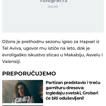
Džons je prethodnu sezonu igrao za Hapoel iz
Tel Aviva, ugovor mu ističe na leto, dok je
evroligaško iskustvo sticao u Makabiju, Asvelu i
Valensiji.
PREPORUČUJEMO
Partizan predstavio i treću
garnituru dresova:
Izgledaju svetski, Grobari
će biti oduševljeni!