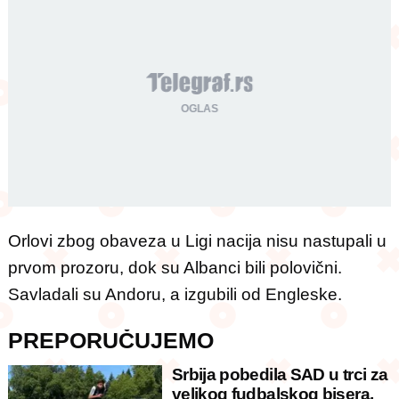
Orlovi zbog obaveza u Ligi nacija nisu nastupali u
prvom prozoru, dok su Albanci bili polovični.
Savladali su Andoru, a izgubili od Engleske.
PREPORUČUJEMO
Srbija pobedila SAD u trci za
velikog fudbalskog bisera,