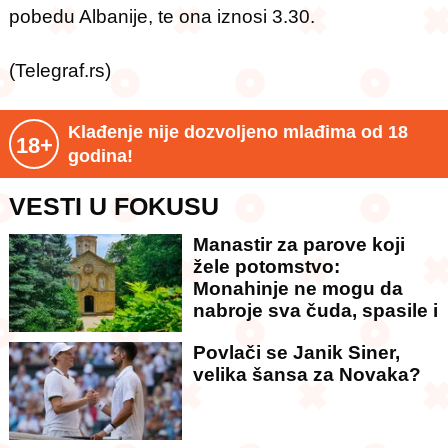
pobedu Albanije, te ona iznosi 3.30.
(Telegraf.rs)
Klađenje nije dozvoljeno mlađima od 18
18+
godina!
VESTI U FOKUSU
Manastir za parove koji
žele potomstvo:
Monahinje ne mogu da
nabroje sva čuda, spasile i
američkog ambasadora
Povlači se Janik Siner,
velika šansa za Novaka?