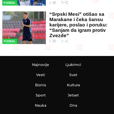
0
0
FUDBAL
“Srpski Mesi” otišao sa
Marakane i čeka šansu
karijere, poslao i poruku:
“Sanjam da igram protiv
Zvezde”
0
0
FUDBAL
Najnovije
Ljubimci
Vesti
Svet
Biznis
Kultura
Sport
Jetset
Nauka
Ona