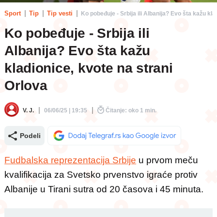
Sport
Tip
Tip vesti
Ko pobeđuje - Srbija ili Albanija? Evo šta kažu kla
Ko pobeđuje - Srbija ili
Albanija? Evo šta kažu
kladionice, kvote na strani
Orlova
V. J.
06/06/25 | 19:35
Čitanje: oko 1 min.
Podeli
Fudbalska reprezentacija Srbije
u prvom meču
kvalifikacija za Svetsko prvenstvo igraće protiv
Albanije u Tirani sutra od 20 časova i 45 minuta.