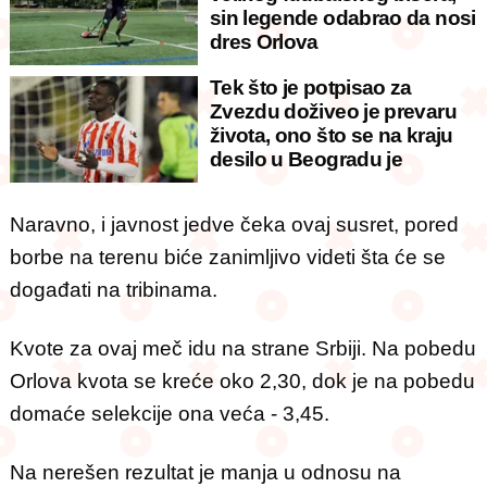
sin legende odabrao da nosi
dres Orlova
Tek što je potpisao za
Zvezdu doživeo je prevaru
života, ono što se na kraju
desilo u Beogradu je
neverovatno
Naravno, i javnost jedve čeka ovaj susret, pored
borbe na terenu biće zanimljivo videti šta će se
događati na tribinama.
Kvote za ovaj meč idu na strane Srbiji. Na pobedu
Orlova kvota se kreće oko 2,30, dok je na pobedu
domaće selekcije ona veća - 3,45.
Na nerešen rezultat je manja u odnosu na