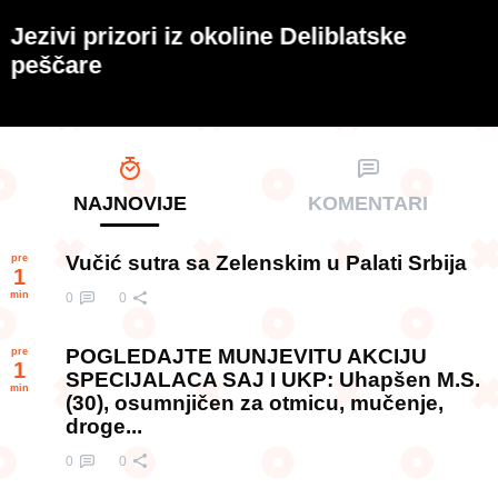
o
Jezivi prizori iz okoline Deliblatske
peščare
NAJNOVIJE
KOMENTARI
Vučić sutra sa Zelenskim u Palati Srbija
pre
1
min
0
0
POGLEDAJTE MUNJEVITU AKCIJU
pre
1
SPECIJALACA SAJ I UKP: Uhapšen M.S.
min
(30), osumnjičen za otmicu, mučenje,
droge...
0
0