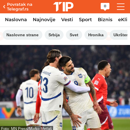
Povratak na
0
Telegraf.rs
Naslovna
Najnovije
Vesti
Sport
Biznis
eKli
Naslovne strane
Srbija
Svet
Hronika
Ukršten
Foto: MN Press/Marko Metlaš