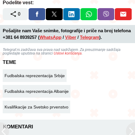
Podelite vest:
0
Pošaljite nam Vaše snimke, fotografije i priče na broj telefona
+381 64 8939257
(
WhatsApp
/
Viber
/
Telegram
).
Telegraf.rs zadržava sva prava nad sadržajem. Za preuzimanje sadržaja
pogledajte uputstva na stranici
Uslovi korišćenja
.
TEME
Fudbalska reprezentacija Srbije
Fudbalska reprezentacija Albanije
Kvalifikacije za Svetsko prvenstvo
KOMENTARI