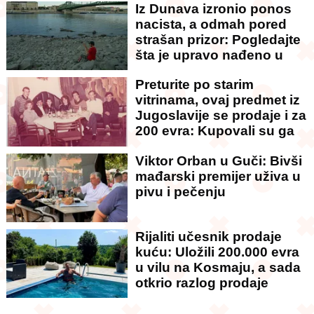
Iz Dunava izronio ponos
nacista, a odmah pored
strašan prizor: Pogledajte
šta je upravo nađeno u
rečnom blatu
Preturite po starim
vitrinama, ovaj predmet iz
Jugoslavije se prodaje i za
200 evra: Kupovali su ga
sa sitniš
Viktor Orban u Guči: Bivši
mađarski premijer uživa u
pivu i pečenju
Rijaliti učesnik prodaje
kuću: Uložili 200.000 evra
u vilu na Kosmaju, a sada
otkrio razlog prodaje