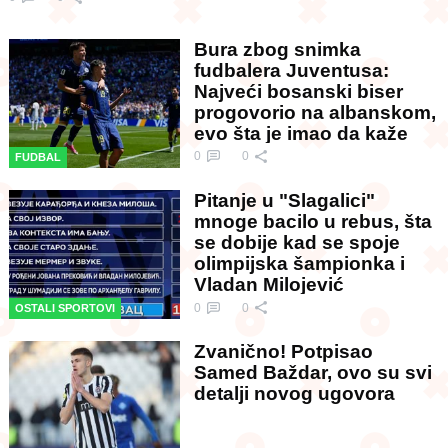
Bura zbog snimka
fudbalera Juventusa:
Najveći bosanski biser
progovorio na albanskom,
evo šta je imao da kaže
0
0
FUDBAL
Pitanje u "Slagalici"
mnoge bacilo u rebus, šta
se dobije kad se spoje
olimpijska šampionka i
Vladan Milojević
0
0
OSTALI SPORTOVI
Zvanično! Potpisao
Samed Baždar, ovo su svi
detalji novog ugovora