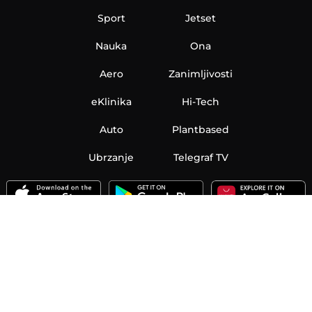
Sport
Jetset
Nauka
Ona
Aero
Zanimljivosti
eKlinika
Hi-Tech
Auto
Plantbased
Ubrzanje
Telegraf TV
O nama
Marketing
Impressum
Uslovi korišćenja
Politika privatnosti
Kontakt