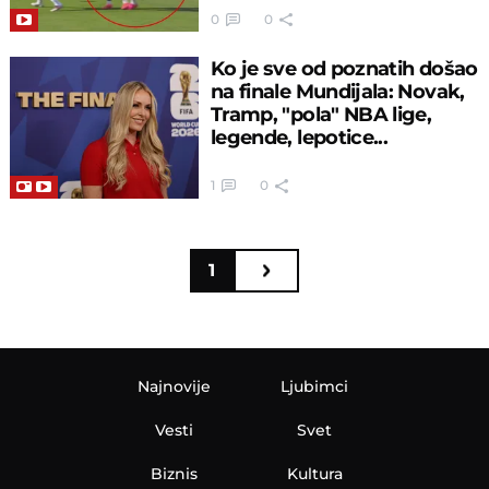
0
0
Ko je sve od poznatih došao
na finale Mundijala: Novak,
Tramp, "pola" NBA lige,
legende, lepotice...
1
0
1
Najnovije
Ljubimci
Vesti
Svet
Biznis
Kultura