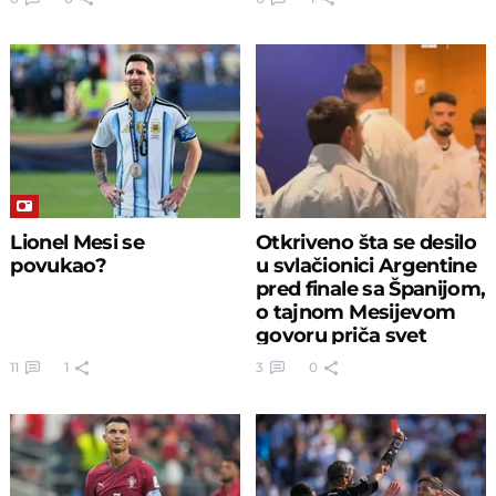
Lionel Mesi se
Otkriveno šta se desilo
povukao?
u svlačionici Argentine
pred finale sa Španijom,
o tajnom Mesijevom
govoru priča svet
11
1
3
0