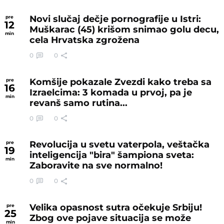
Novi slučaj dečje pornografije u Istri:
pre
12
Muškarac (45) krišom snimao golu decu,
min
cela Hrvatska zgrožena
0
0
Komšije pokazale Zvezdi kako treba sa
pre
16
Izraelcima: 3 komada u prvoj, pa je
min
revanš samo rutina...
0
0
Revolucija u svetu vaterpola, veštačka
pre
19
inteligencija "bira" šampiona sveta:
min
Zaboravite na sve normalno!
0
0
Velika opasnost sutra očekuje Srbiju!
pre
25
Zbog ove pojave situacija se može
min