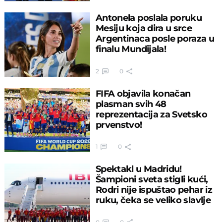
Antonela poslala poruku
Mesiju koja dira u srce
Argentinaca posle poraza u
finalu Mundijala!
2
0
FIFA objavila konačan
plasman svih 48
reprezentacija za Svetsko
prvenstvo!
1
0
Spektakl u Madridu!
Šampioni sveta stigli kući,
Rodri nije ispuštao pehar iz
ruku, čeka se veliko slavlje