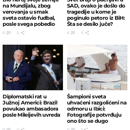
na Mundijalu, zbog
SAD, ovako je došlo do
verovanja u smak
tragedije u kome je
sveta ostavio fudbal,
poginulo petoro iz BiH:
posle svega pobedio
Šta se desilo juče?
rak
0
0
0
0
Diplomatski rat u
Šampioni sveta
Južnoj Americi: Brazil
uhvaćeni razgolićeni na
povukao ambasadora
odmoru u Ibici:
posle Mileijevih uvreda
Fotografije potvrđuju
ono što se dugo
sumnjalo
0
0
0
1