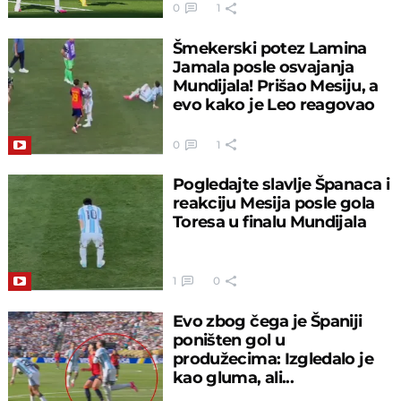
0
1
Šmekerski potez Lamina
Jamala posle osvajanja
Mundijala! Prišao Mesiju, a
evo kako je Leo reagovao
0
1
Pogledajte slavlje Španaca i
reakciju Mesija posle gola
Toresa u finalu Mundijala
1
0
Evo zbog čega je Španiji
poništen gol u
produžecima: Izgledalo je
kao gluma, ali...