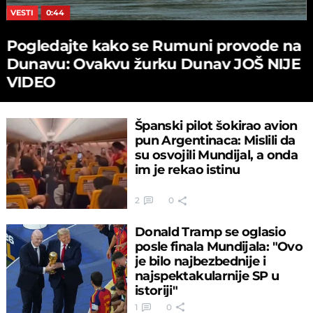
VESTI
0:44
Pogledajte kako se Rumuni provode na
Dunavu: Ovakvu žurku Dunav JOŠ NIJE
VIDEO
Španski pilot šokirao avion
pun Argentinaca: Mislili da
su osvojili Mundijal, a onda
im je rekao istinu
2
0
Donald Tramp se oglasio
posle finala Mundijala: "Ovo
je bilo najbezbednije i
najspektakularnije SP u
istoriji"
1
0