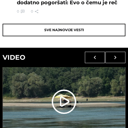
dodatno pogoršati: Evo o čemu je reč
0
0
SVE NAJNOVIJE VESTI
VIDEO