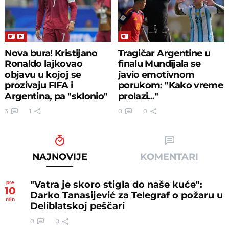
Nova bura! Kristijano
Tragičar Argentine u
Ronaldo lajkovao
finalu Mundijala se
objavu u kojoj se
javio emotivnom
prozivaju FIFA i
porukom: "Kako vreme
Argentina, pa "sklonio"
prolazi..."
sviđanje
3
1
0
0
NAJNOVIJE
KOMENTARI
"Vatra je skoro stigla do naše kuće":
pre
10
Darko Tanasijević za Telegraf o požaru u
min
Deliblatskoj peščari
0
0