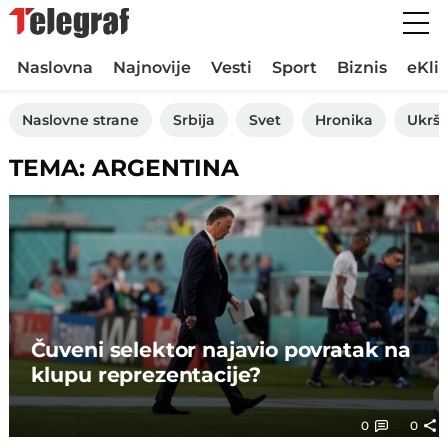
Naslovna
Najnovije
Vesti
Sport
Biznis
eKli
Naslovne strane
Srbija
Svet
Hronika
Ukršt
TEMA: ARGENTINA
Čuveni selektor najavio povratak na
klupu reprezentacije?
0
0