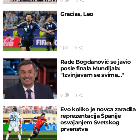
0
0
Gracias, Leo
1
0
Rade Bogdanović se javio
posle finala Mundijala:
"Izvinjavam se svima..."
8
1
Evo koliko je novca zaradila
reprezentacija Španije
osvajanjem Svetskog
prvenstva