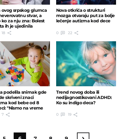
 ovog srpskog glumca
Nova otkrića o strukturi
 neverovatnu stvar, a
mozga otvaraju put za bolje
 ko za nju zna: Bolest
lečenje autizma kod dece
a ih je ujedinila
18
0
22
a podelila snimak gde
Trend novog doba ili
de skriveni znaci
nedijagnostikovani ADHD:
zma kod bebe od 8
Ko su indigo deca?
ci: "Nismo na vreme
tili"
7
0
19
5
6
7
8
9