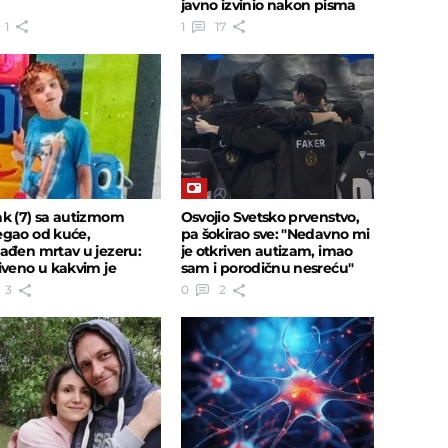
javno izvinio nakon pisma
jedne majke
1
1
17
k (7) sa autizmom
Osvojio Svetsko prvenstvo,
gao od kuće,
pa šokirao sve: "Nedavno mi
ađen mrtav u jezeru:
je otkriven autizam, imao
iveno u kakvim je
sam i porodičnu nesreću"
nim uslovima živeo
3
0
2