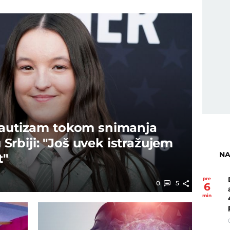
 autizam tokom snimanja
u Srbiji: "Još uvek istražujem
NA
t"
pre
0
5
6
min