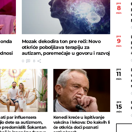
pre
8
min
pre
9
 onda
Mozak dekodira ton pre reči: Novo
min
otkriće poboljšava terapiju za
odnosi
autizam, poremećaje u govoru i razvoj
AI
0
8
pre
11
min
pre
15
min
ati par influensera
Kenedi kreće u ispitivanje
jio dete sa autizmom,
vakcina i lekova: Do kakvih li
e predomislili: Šokantan
će otkrića doći poznati