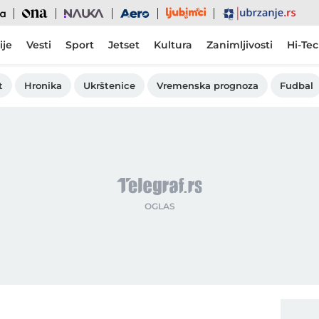
Ljubimci
Ona
Nauka
Aero
Ubrzanje
ije
Vesti
Sport
Jetset
Kultura
Zanimljivosti
Hi-Te
t
Hronika
Ukrštenice
Vremenska prognoza
Fudbal