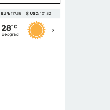
EUR:
117.36
USD:
101.82
29
28
o
C
o
C
Beograd
Novi Sad