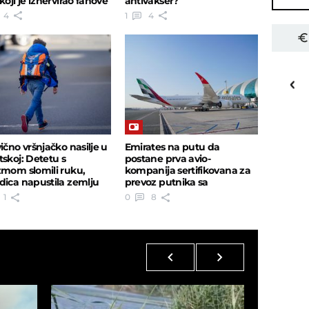
koji je iznervirao fanove
antivakser?
4
1
4
27
o
C
Priština
ično vršnjačko nasilje u
Emirates na putu da
tskoj: Detetu s
postane prva avio-
zmom slomili ruku,
kompanija sertifikovana za
dica napustila zemlju
prevoz putnika sa
autizmom na svetu
1
0
8