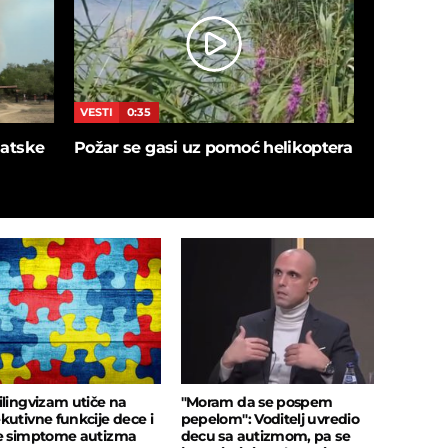
VESTI
0:35
VESTI
5:4
blatske
Požar se gasi uz pomoć helikoptera
SNIMAK I
ušao u de
sačekalo
insekata!
ilingvizam utiče na
"Moram da se pospem
kutivne funkcije dece i
pepelom": Voditelj uvredio
e simptome autizma
decu sa autizmom, pa se