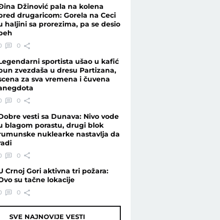
Ðina Džinović pala na kolena
pred drugaricom: Gorela na Ceci
u haljini sa prorezima, pa se desio
peh
0
0
Legendarni sportista ušao u kafić
pun zvezdaša u dresu Partizana,
scena za sva vremena i čuvena
anegdota
0
0
Dobre vesti sa Dunava: Nivo vode
u blagom porastu, drugi blok
rumunske nuklearke nastavlja da
radi
0
0
U Crnoj Gori aktivna tri požara:
Ovo su tačne lokacije
0
0
SVE NAJNOVIJE VESTI