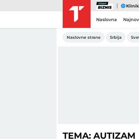
Biznis
eKlinika
Naslovna
Najnov
Naslovne strane
Srbija
Sve
TEMA: AUTIZAM