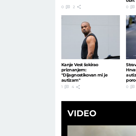
obrt 
0
2
0
Kanje Vest šokirao
Strav
priznanjem:
Hrva
"Dijagnostikovan mi je
auti
autizam"
poro
1
4
0
VIDEO