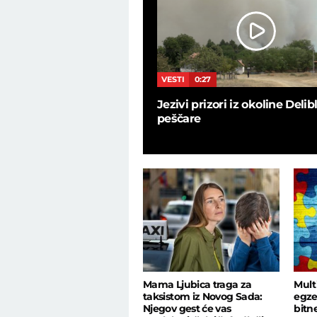
9
VESTI
0:27
 u bekstejdžu, ovo nije
Jezivi prizori iz okoline Deli
 programu uživo: Zaratile
peščare
ičarke
Mama Ljubica traga za
Mult
taksistom iz Novog Sada:
egze
Njegov gest će vas
bitn