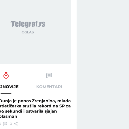
JNOVIJE
KOMENTARI
Dunja je ponos Zrenjanina, mlada
atletičarka srušila rekord na SP za
45 sekundi i ostvarila sjajan
plasman
0
0