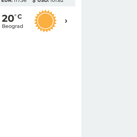
EUR:
117.36
USD:
101.82
19
20
o
C
o
C
Beograd
Novi Sad