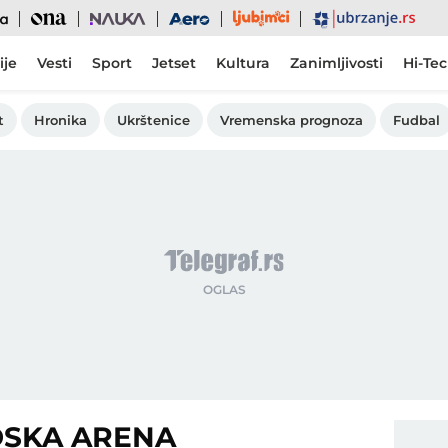
Ljubimci
Ona
Nauka
Aero
Ubrzanje
ije
Vesti
Sport
Jetset
Kultura
Zanimljivosti
Hi-Te
t
Hronika
Ukrštenice
Vremenska prognoza
Fudbal
DSKA ARENA