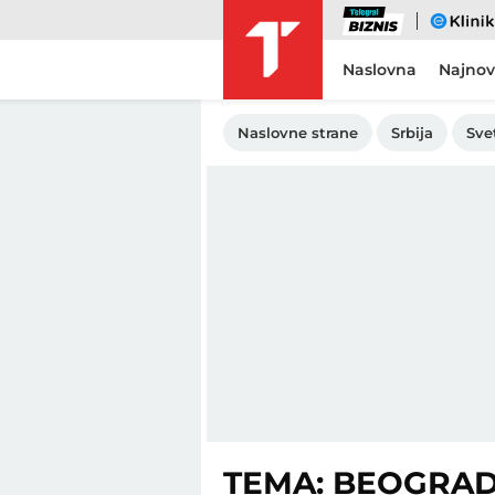
Biznis
eKlinika
Naslovna
Najnov
Naslovne strane
Srbija
Sve
TEMA: BEOGRA