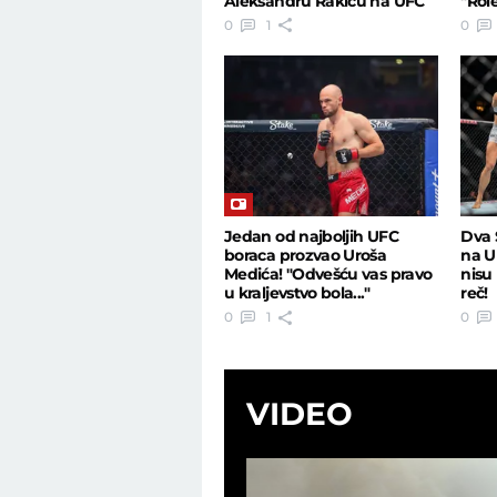
Aleksandru Rakiću na UFC
"Role
u Areni?
0
1
0
Jedan od najboljih UFC
Dva S
boraca prozvao Uroša
na U
Medića! "Odvešću vas pravo
nisu
u kraljevstvo bola..."
reč!
0
1
0
VIDEO