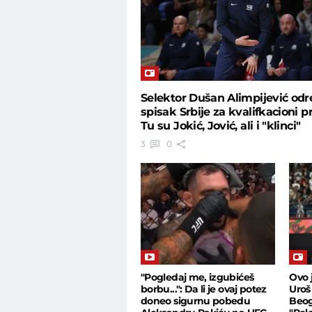
Selektor Dušan Alimpijević odr
spisak Srbije za kvalifkacioni p
Tu su Jokić, Jović, ali i "klinci"
3
0
"Pogledaj me, izgubićeš
Ovo 
borbu...": Da li je ovaj potez
Uroš
doneo sigurnu pobedu
Beog