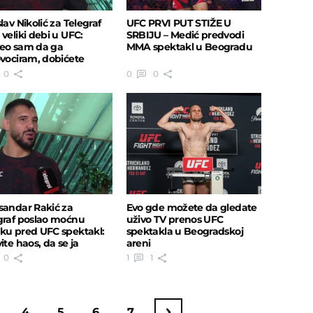
lav Nikolić za Telegraf
UFC PRVI PUT STIŽE U
 veliki debi u UFC:
SRBIJU – Medić predvodi
eo sam da ga
MMA spektakl u Beogradu
ovociram, dobićete
e..."
0
0
0
sandar Rakić za
Evo gde možete da gledate
graf poslao moćnu
uživo TV prenos UFC
ku pred UFC spektakl:
spektakla u Beogradskoj
ite haos, da se ja
areni
..."
0
1
1
4
5
6
7