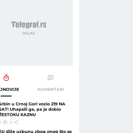
JNOVIJE
KOMENTARI
Srbin u Crnoj Gori vozio 219 NA
SAT! Uhapsili ga, pa je dobio
ŽESTOKU KAZNU
0
0
EU diže uzbunu zbog onog što se