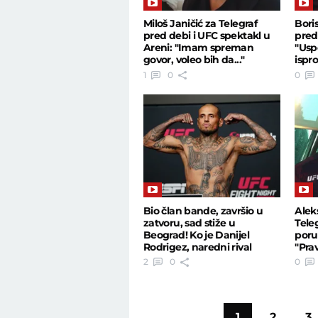
Miloš Janičić za Telegraf
Boris
pred debi i UFC spektakl u
pred
Areni: "Imam spreman
"Usp
govor, voleo bih da..."
ispr
nasilj
1
0
0
Bio član bande, završio u
Alek
zatvoru, sad stiže u
Tele
Beograd! Ko je Danijel
poru
Rodrigez, naredni rival
"Prav
Uroša Medića?
pitam
2
0
0
1
2
3