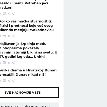
desilo u Seuti: Potreban jači
nadzor!
0
0
Koliko vas mačka stvarno štiti:
Rizici i prednosti koje već ovog
vikenda menjaju svakodnevicu
0
0
Najčuvenija Srpkinja među
hiphoperima pokazala
najminijaturniji bikini na svetu: U
47. godini izgleda... Uhhh!
0
0
Velika drama u Hrvatskoj: Bunari
presušili, Dunav nikad niži!
0
0
SVE NAJNOVIJE VESTI