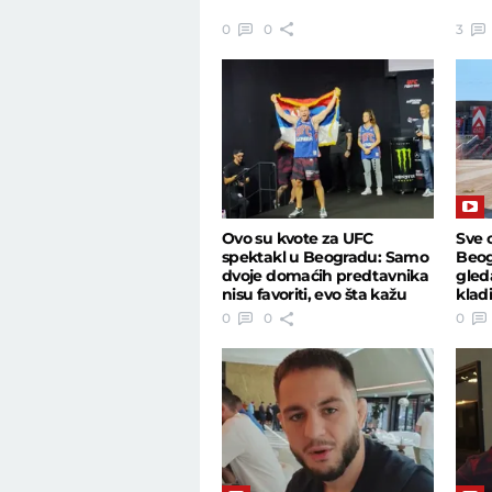
0
0
3
Ovo su kvote za UFC
Sve 
spektakl u Beogradu: Samo
Beog
dvoje domaćih predtavnika
gleda
nisu favoriti, evo šta kažu
klad
bukmejkeri
0
0
0