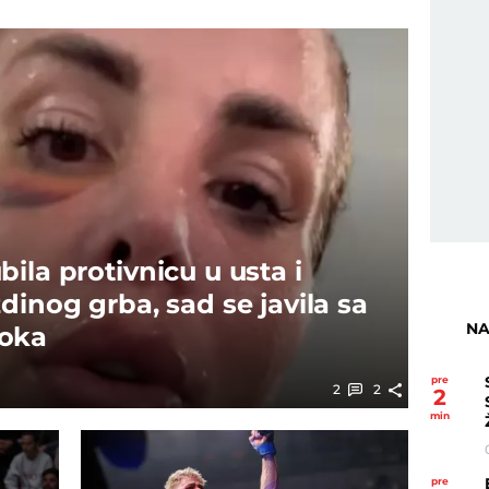
ila protivnicu u usta i
dinog grba, sad se javila sa
NA
 oka
pre
2
2
2
min
pre