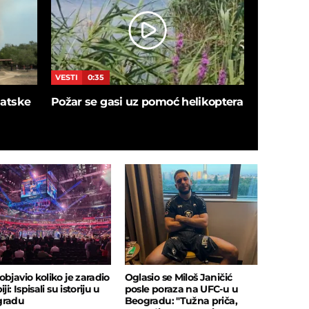
VESTI
0:35
VESTI
5:4
blatske
Požar se gasi uz pomoć helikoptera
SNIMAK I
ušao u de
sačekalo
insekata!
objavio koliko je zaradio
Oglasio se Miloš Janičić
iji: Ispisali su istoriju u
posle poraza na UFC-u u
gradu
Beogradu: "Tužna priča,