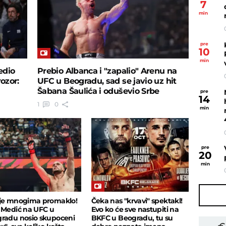
7
min
pre
10
min
edio
Prebio Albanca i "zapalio" Arenu na
rozor:
UFC u Beogradu, sad se javio uz hit
Šabana Šaulića i oduševio Srbe
pre
14
1
0
min
pre
20
min
je mnogima promaklo!
Čeka nas "krvavi" spektakl!
 Medić na UFC u
Evo ko će sve nastupiti na
radu nosio skupoceni
BKFC u Beogradu, tu su