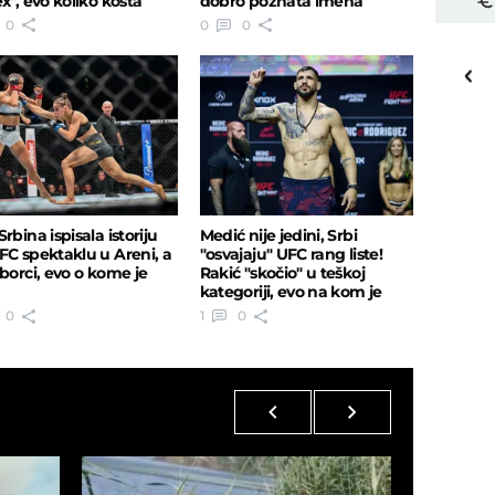
x", evo koliko košta
dobro poznata imena
0
0
0
16
o
C
Priština
rbina ispisala istoriju
Medić nije jedini, Srbi
FC spektaklu u Areni, a
"osvajaju" UFC rang liste!
 borci, evo o kome je
Rakić "skočio" u teškoj
kategoriji, evo na kom je
mestu
0
1
0