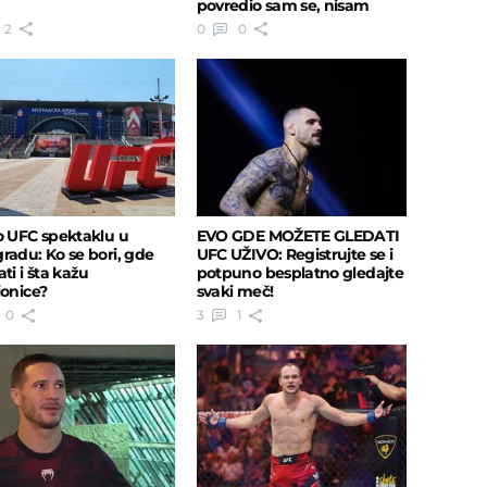
povredio sam se, nisam
stigao..."
2
0
0
o UFC spektaklu u
EVO GDE MOŽETE GLEDATI
radu: Ko se bori, gde
UFC UŽIVO: Registrujte se i
ti i šta kažu
potpuno besplatno gledajte
ionice?
svaki meč!
0
3
1