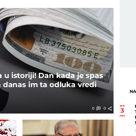
 u istoriji! Dan kada je spas
 a danas im ta odluka vredi
NA
pre
0
0
3
min