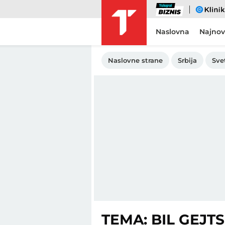
Biznis
eKlinika
Naslovna
Najnov
Naslovne strane
Srbija
Sve
TEMA: BIL GEJTS