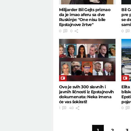
Milijarder Bil Gejts priznao
Bil G
da je imao aferu sa dve
pre 
Ruskinje: "One nisu bile
se d
Epstajnove žrtve"
sami
0
0
0
Ovo je svih 300 slavnih i
Elita
javnih ličnosti iz Epstajnovih
blis
dokumenata: Neka imena
Epst
će vas šokirati!
pojav
dok
1
40
0
1
2
3