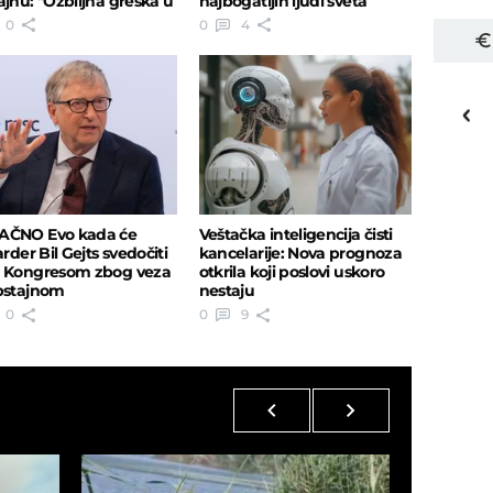
ajnu: "Ozbiljna greška u
najbogatijih ljudi sveta
ni..."
0
0
4
16
o
C
Priština
AČNO Evo kada će
Veštačka inteligencija čisti
arder Bil Gejts svedočiti
kancelarije: Nova prognoza
 Kongresom zbog veza
otkrila koji poslovi uskoro
pstajnom
nestaju
0
0
9