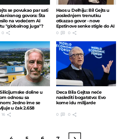
ejts se povukao par sati
Haos u Delhiju: Bil Gejts u
planiranog govora: Šta
poslednjem trenutku
esilo na vodećem AI
otkazao govor - nove
tu "globalnog juga"?
Epstinove senke stigle do AI
samita!
0
0
0
 Silicijumske doline u
Deca Bila Gejtsa neće
kom odnosu sa
naslediti bogatstvo: Evo
inom: Jedno ime se
kome idu milijarde
ljuje u čak 2.658
umenata
16
0
0
4
5
6
7