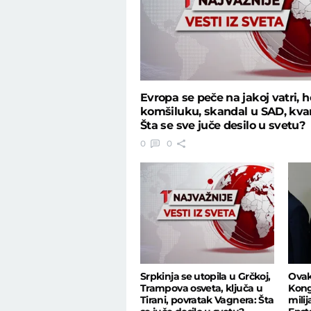
Evropa se peče na jakoj vatri, h
komšiluku, skandal u SAD, kva
Šta se sve juče desilo u svetu?
0
0
Srpkinja se utopila u Grčkoj,
Ovak
Trampova osveta, ključa u
Kong
Tirani, povratak Vagnera: Šta
mili