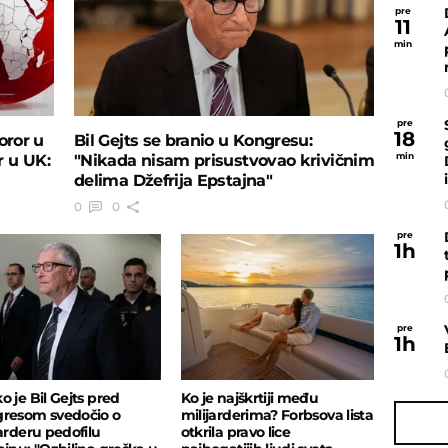
pre
11
min
pre
18
oror u
Bil Gejts se branio u Kongresu:
min
r u UK:
"Nikada nisam prisustvovao krivičnim
delima Džefrija Epstajna"
0
0
pre
1
h
pre
1
h
o je Bil Gejts pred
Ko je najškrtiji među
resom svedočio o
milijarderima? Forbsova lista
jarderu pedofilu
otkrila pravo lice