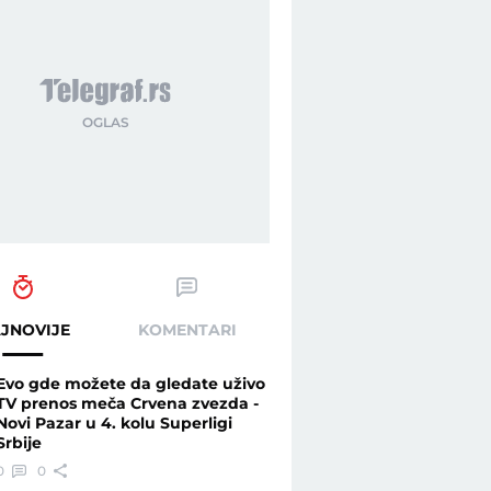
JNOVIJE
KOMENTARI
Evo gde možete da gledate uživo
TV prenos meča Crvena zvezda -
Novi Pazar u 4. kolu Superligi
Srbije
0
0