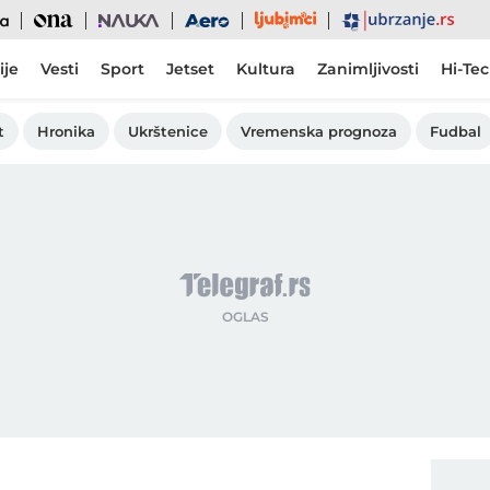
Ljubimci
Ona
Nauka
Aero
Ubrzanje
ije
Vesti
Sport
Jetset
Kultura
Zanimljivosti
Hi-Te
t
Hronika
Ukrštenice
Vremenska prognoza
Fudbal