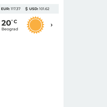
EUR:
117.37
USD:
101.62
19
20
o
C
o
C
Beograd
Novi Sad