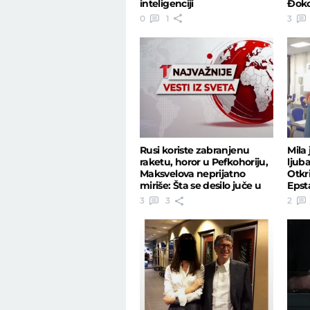
inteligenciji
Ðokov
0
1
3
Rusi koriste zabranjenu
Mila 
raketu, horor u Pefkohoriju,
ljuba
Maksvelova neprijatno
Otkr
miriše: Šta se desilo juče u
Epst
svetu?
Boris
3
3
2