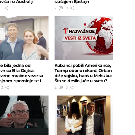
ića i u Australiji
slučajem Epstajn
1
2
0
je bila jedna od
Kubanci pobili Amerikance,
vnica Bila Gejtsa:
Tramp oborio rekord, Orban
ivene mračne veze sa
diže vojsku, haos u Meksiku:
ajnom, spominje se i
Šta se desilo juče u svetu?
 Nikolić
3
2
3