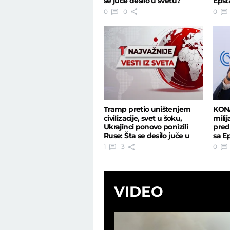
se juče desilo u svetu?
Epst
proce
0
0
0
Tramp pretio uništenjem
KON
civilizacije, svet u šoku,
milij
Ukrajinci ponovo ponizili
pred
Ruse: Šta se desilo juče u
sa E
svetu?
1
3
0
VIDEO