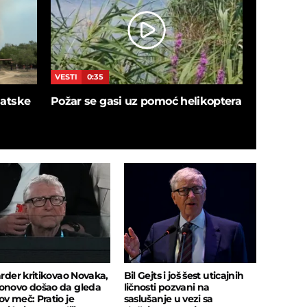
VESTI
0:35
VESTI
5:4
blatske
Požar se gasi uz pomoć helikoptera
SNIMAK I
ušao u de
sačekalo
insekata!
jarder kritikovao Novaka,
Bil Gejts i još šest uticajnih
onovo došao da gleda
ličnosti pozvani na
ov meč: Pratio je
saslušanje u vezi sa