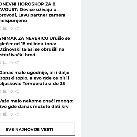
DNEVNI HOROSKOP ZA 8.
AVGUST: Device uživaju u
provodi, Lavu partner zamera
neispunjeno
0
0
SNIMAK ZA NEVERICU Urušio se
glečer od 18 miliona tona:
Džinovski talasi se obrušili na
istraživački brod
0
0
Danas malo ugodnije, ali i dalje
tropski toplo, a evo gde ce biti i
pljuskova: Temperatura do 35
0
0
Vaše malo nekome znači mnogo:
Evo gde danas možete dati krv
0
0
SVE NAJNOVIJE VESTI