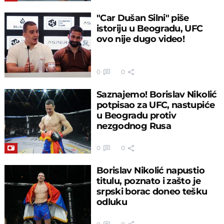
"Car Dušan Silni" piše
istoriju u Beogradu, UFC
ovo nije dugo video!
0
0
Saznajemo! Borislav Nikolić
potpisao za UFC, nastupiće
u Beogradu protiv
nezgodnog Rusa
0
0
Borislav Nikolić napustio
titulu, poznato i zašto je
srpski borac doneo tešku
odluku