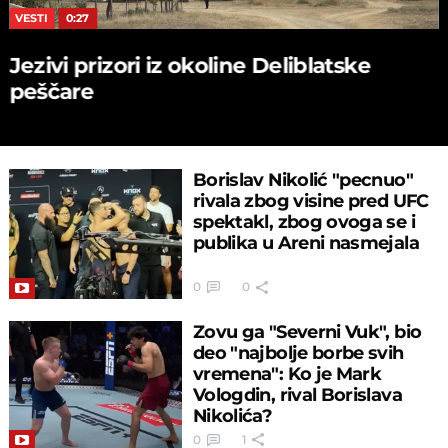
VESTI
0:27
Jezivi prizori iz okoline Deliblatske
peščare
Borislav Nikolić "pecnuo"
rivala zbog visine pred UFC
spektakl, zbog ovoga se i
publika u Areni nasmejala
0
0
Zovu ga "Severni Vuk", bio
deo "najbolje borbe svih
vremena": Ko je Mark
Vologdin, rival Borislava
Nikolića?
0
1