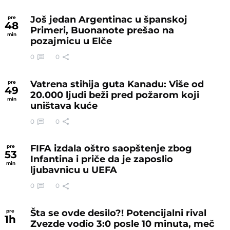
Još jedan Argentinac u španskoj
pre
48
Primeri, Buonanote prešao na
min
pozajmicu u Elče
0
0
Vatrena stihija guta Kanadu: Više od
pre
49
20.000 ljudi beži pred požarom koji
min
uništava kuće
0
0
FIFA izdala oštro saopštenje zbog
pre
53
Infantina i priče da je zaposlio
min
ljubavnicu u UEFA
0
0
Šta se ovde desilo?! Potencijalni rival
pre
1
h
Zvezde vodio 3:0 posle 10 minuta, meč