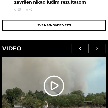
završen nikad luđim rezultatom
0
0
SVE NAJNOVIJE VESTI
VIDEO