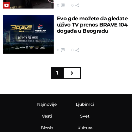
0
0
Evo gde možete da gledate
uživo TV prenos BRAVE 104
događa u Beogradu
0
0
1
Najnovije
Ljubimci
Vesti
Svet
Biznis
Kultura