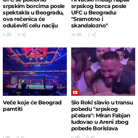
srpskim borcima posle
srpskog borca posle
spektakla u Beogradu,
UFC u Beogradu:
ova rečenica će
"Sramotno i
oduševiti celu naciju
skandalozno"
0
0
39
2
Veče koje će Beograd
Slo Roki slavio u transu
pamtiti
pobedu "srpskog
pčelara": Miran Fabjan
ludovao u Areni zbog
pobede Borislava
Nikolića
1
0
0
0