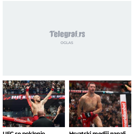
UFC se poklonio
Hrvatski mediji napali