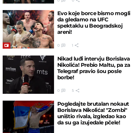
0
0
Evo koje borce bismo mogli
da gledamo na UFC
spektaklu u Beogradskoj
areni!
0
1
Nikad luđi intervju Borislava
Nikolića! Prebio Maltu, pa za
Telegraf pravio šou posle
borbe!
0
5
Pogledajte brutalan nokaut
Borislava Nikolića! "Zombi"
uništio rivala, izgledao kao
da su ga izujedale pčele!