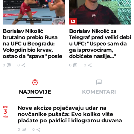
Borislav Nikolić
Borislav Nikolić za
brutalno prebio Rusa
Telegraf pred veliki debi
na UFC u Beogradu:
u UFC: "Uspeo sam da
Vologdin bio krvav,
ga isprovociram,
ostao da "spava" posle
dobićete nasilje..."
borbe
0
0
0
0
NAJNOVIJE
KOMENTARI
Nove akcize pojačavaju udar na
pre
3
novčanike pušača: Evo koliko više
min
plaćate po paklici i kilogramu duvana
0
0