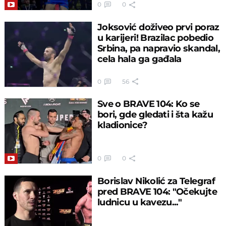
0
0
Joksović doživeo prvi poraz
u karijeri! Brazilac pobedio
Srbina, pa napravio skandal,
cela hala ga gađala
0
56
Sve o BRAVE 104: Ko se
bori, gde gledati i šta kažu
kladionice?
0
0
Borislav Nikolić za Telegraf
pred BRAVE 104: "Očekujte
ludnicu u kavezu..."