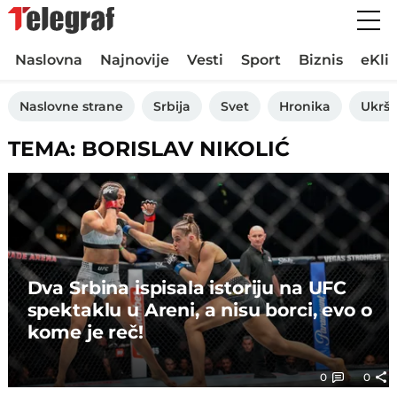
Naslovna
Najnovije
Vesti
Sport
Biznis
eKli
Naslovne strane
Srbija
Svet
Hronika
Ukršt
TEMA: BORISLAV NIKOLIĆ
Dva Srbina ispisala istoriju na UFC
spektaklu u Areni, a nisu borci, evo o
kome je reč!
0
0