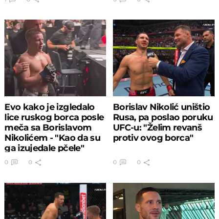
Evo kako je izgledalo
Borislav Nikolić uništio
lice ruskog borca posle
Rusa, pa poslao poruku
meča sa Borislavom
UFC-u: "Želim revanš
Nikolićem - "Kao da su
protiv ovog borca"
ga izujedale pčele"
0
0
0
0