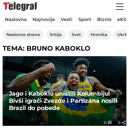
Naslovna
Najnovije
Vesti
Sport
Biznis
eKli
Naslovne strane
Srbija
Svet
Hronika
Ukršt
TEMA: BRUNO KABOKLO
Jago i Kaboklo uništili Kolumbiju!
Bivši igrači Zvezde i Partizana nosili
Brazil do pobede
0
0