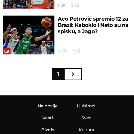
1
5
Aco Petrović spremio 12 za
Brazil: Kaboklo i Neto su na
spisku, a Jago?
0
0
1
Najnovije
Ljubimci
Vesti
Svet
Biznis
Kultura