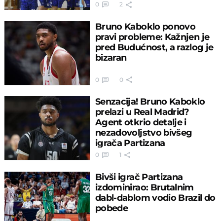
0
2
Bruno Kaboklo ponovo
pravi probleme: Kažnjen je
pred Budućnost, a razlog je
bizaran
0
0
Senzacija! Bruno Kaboklo
prelazi u Real Madrid?
Agent otkrio detalje i
nezadovoljstvo bivšeg
igrača Partizana
0
1
Bivši igrač Partizana
izdominirao: Brutalnim
dabl-dablom vodio Brazil do
pobede