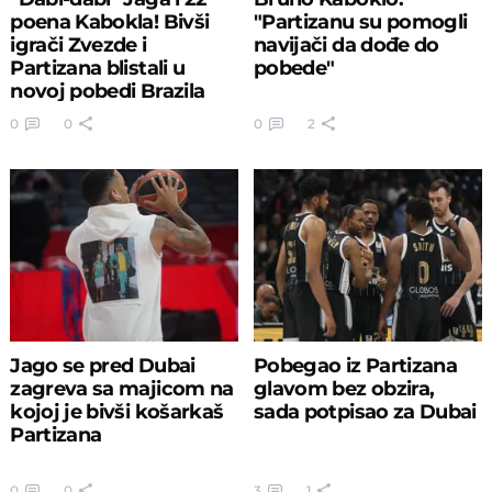
poena Kabokla! Bivši
"Partizanu su pomogli
igrači Zvezde i
navijači da dođe do
Partizana blistali u
pobede"
novoj pobedi Brazila
0
0
0
2
Jago se pred Dubai
Pobegao iz Partizana
zagreva sa majicom na
glavom bez obzira,
kojoj je bivši košarkaš
sada potpisao za Dubai
Partizana
0
0
3
1