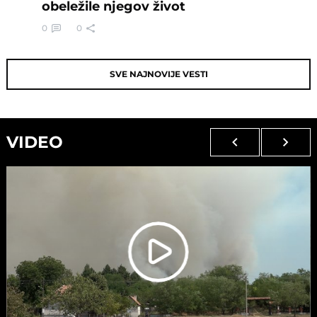
obeležile njegov život
0
0
SVE NAJNOVIJE VESTI
VIDEO