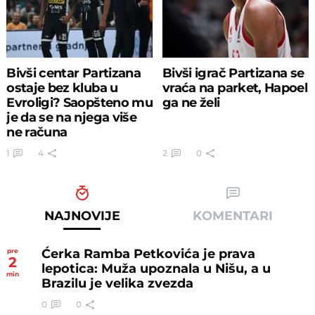
Bivši centar Partizana
Bivši igrač Partizana se
ostaje bez kluba u
vraća na parket, Hapoel
Evroligi? Saopšteno mu
ga ne želi
je da se na njega više
ne računa
1
4
2
0
NAJNOVIJE
KOMENTARI
Ćerka Ramba Petkovića je prava
pre
2
lepotica: Muža upoznala u Nišu, a u
min
Brazilu je velika zvezda
0
0