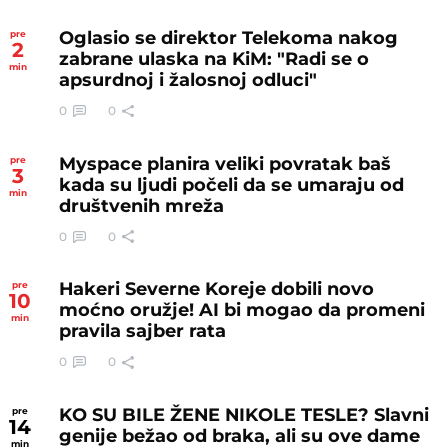
Oglasio se direktor Telekoma nakog
pre
2
zabrane ulaska na KiM: "Radi se o
min
apsurdnoj i žalosnoj odluci"
0
0
Myspace planira veliki povratak baš
pre
3
kada su ljudi počeli da se umaraju od
min
društvenih mreža
0
0
Hakeri Severne Koreje dobili novo
pre
10
moćno oružje! AI bi mogao da promeni
min
pravila sajber rata
0
0
KO SU BILE ŽENE NIKOLE TESLE? Slavni
pre
14
genije bežao od braka, ali su ove dame
min