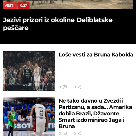
VESTI
0:27
Jezivi prizori iz okoline Deliblatske
peščare
Loše vesti za Bruna Kabokla
0
0
Ne tako davno u Zvezdi i
Partizanu, a sada... Amerika
dobila Brazil, Džavonte
Smart izdominirao Jaga i
Bruna
0
0