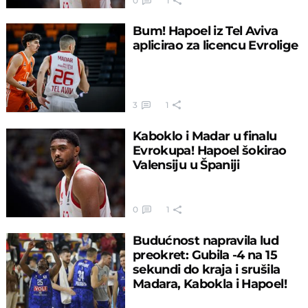
0
1
Bum! Hapoel iz Tel Aviva
aplicirao za licencu Evrolige
3
1
Kaboklo i Madar u finalu
Evrokupa! Hapoel šokirao
Valensiju u Španiji
0
1
Budućnost napravila lud
preokret: Gubila -4 na 15
sekundi do kraja i srušila
Madara, Kabokla i Hapoel!