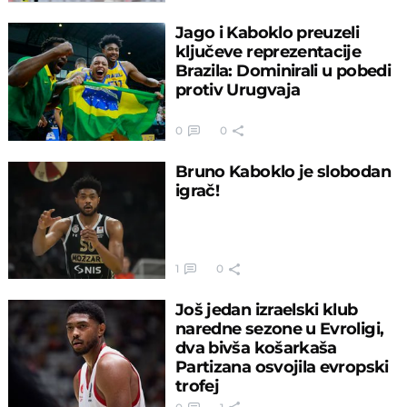
Jago i Kaboklo preuzeli
ključeve reprezentacije
Brazila: Dominirali u pobedi
protiv Urugvaja
0
0
Bruno Kaboklo je slobodan
igrač!
1
0
Još jedan izraelski klub
naredne sezone u Evroligi,
dva bivša košarkaša
Partizana osvojila evropski
trofej