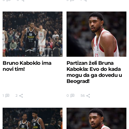
Bruno Kaboklo ima
Partizan želi Bruna
novi tim!
Kabokla: Evo do kada
mogu da ga dovedu u
Beograd!
1
2
0
56