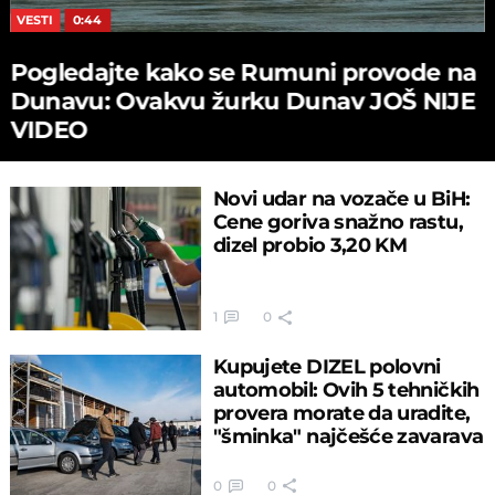
VESTI
0:44
Pogledajte kako se Rumuni provode na
Dunavu: Ovakvu žurku Dunav JOŠ NIJE
VIDEO
Novi udar na vozače u BiH:
Cene goriva snažno rastu,
dizel probio 3,20 KM
1
0
Kupujete DIZEL polovni
automobil: Ovih 5 tehničkih
provera morate da uradite,
"šminka" najčešće zavarava
0
0