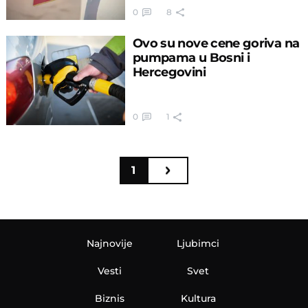
0
8
Ovo su nove cene goriva na
pumpama u Bosni i
Hercegovini
0
1
1
Najnovije
Ljubimci
Vesti
Svet
Biznis
Kultura