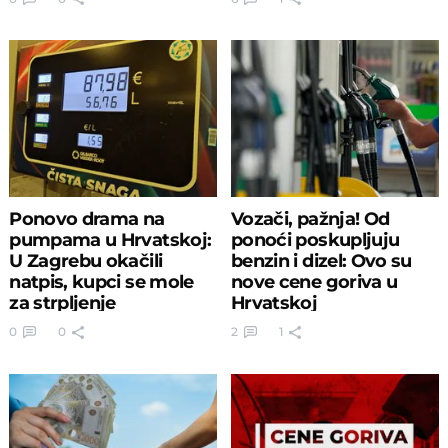
Ponovo drama na
Vozači, pažnja! Od
pumpama u Hrvatskoj:
ponoći poskupljuju
U Zagrebu okačili
benzin i dizel: Ovo su
natpis, kupci se mole
nove cene goriva u
za strpljenje
Hrvatskoj
0
0
2
1