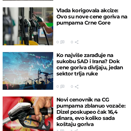
Vlada korigovala akcize:
Ovo su nove cene goriva na
pumpama Crne Gore
0
0
Ko najviše zarađuje na
sukobu SAD i Irana? Dok
cene goriva divljaju, jedan
sektor trlja ruke
0
0
Novi cenovnik na CG
pumpama zblanuo vozače:
Dizel poskupeo čak 16,4
dinara, evo koliko sada
koštaju goriva