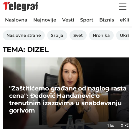
Naslovna
Najnovije
Vesti
Sport
Biznis
eKli
Naslovne strane
Srbija
Svet
Hronika
Ukršt
TEMA: DIZEL
"Zaštitićemo građane od naglog rasta
cena": Đedović Handanović o
trenutnim izazovima u snabdevanju
gorivom
1
0