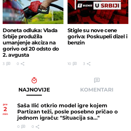
Doneta odluka: Vlada
Stigle su nove cene
Srbije produžila
goriva: Poskupeli dizel i
umanjenje akciza na
benzin
gorivo od 20 odsto do
2. avgusta
3
0
10
3
NAJNOVIJE
KOMENTARI
Saša Ilić otkrio model igre kojem
pre
2
Partizan teži, posle posebno pričao o
min
jednom igraču: "Situacija sa..."
0
0