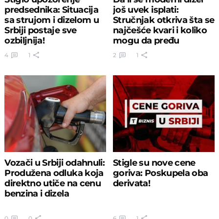
predsednika: Situacija
još uvek isplati:
sa strujom i dizelom u
Stručnjak otkriva šta se
Srbiji postaje sve
najčešće kvari i koliko
ozbiljnija!
mogu da pređu
4
1
2
1
Vozači u Srbiji odahnuli:
Stigle su nove cene
Produžena odluka koja
goriva: Poskupela oba
direktno utiče na cenu
derivata!
benzina i dizela
0
0
6
1