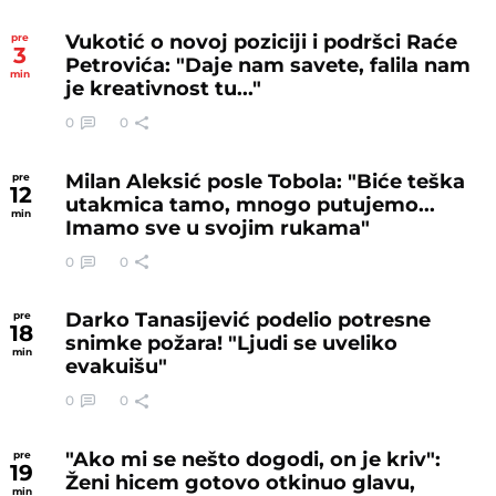
Vukotić o novoj poziciji i podršci Raće
pre
3
Petrovića: "Daje nam savete, falila nam
min
je kreativnost tu..."
0
0
Milan Aleksić posle Tobola: "Biće teška
pre
12
utakmica tamo, mnogo putujemo...
min
Imamo sve u svojim rukama"
0
0
Darko Tanasijević podelio potresne
pre
18
snimke požara! "Ljudi se uveliko
min
evakuišu"
0
0
"Ako mi se nešto dogodi, on je kriv":
pre
19
Ženi hicem gotovo otkinuo glavu,
min