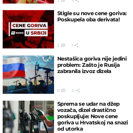
3
3
Stigle su nove cene goriva:
Poskupela oba derivata!
2
1
Nestašica goriva nije jedini
problem: Zašto je Rusija
zabranila izvoz dizela
0
0
Sprema se udar na džep
vozača, dizel drastično
poskupljuje: Nove cene
goriva u Hrvatskoj na snazi
od utorka