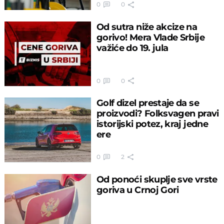
0
0
Od sutra niže akcize na
gorivo! Mera Vlade Srbije
važiće do 19. jula
0
0
Golf dizel prestaјe da se
proizvodi? Folksvagen pravi
istoriјski potez, kraj jedne
ere
0
2
Od ponoći skuplje sve vrste
goriva u Crnoj Gori