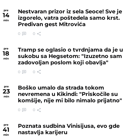
Nestvaran prizor iz sela Seoce! Sve je
pre
14
izgorelo, vatra poštedela samo krst.
min
Predivan gest Mitrovića
0
0
Tramp se oglasio o tvrdnjama da je u
pre
18
sukobu sa Hegsetom: "Izuzetno sam
min
zadovoljan poslom koji obavlja"
0
0
Boško umalo da strada tokom
pre
23
nevremena u Kikindi: "Priskočile su
min
komšije, nije mi bilo nimalo prijatno"
0
0
Poznata sudbina Vinisijusa, evo gde
pre
41
nastavlja karijeru
min