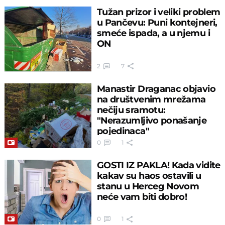
Tužan prizor i veliki problem
u Pančevu: Puni kontejneri,
smeće ispada, a u njemu i
ON
2
7
Manastir Draganac objavio
na društvenim mrežama
nečiju sramotu:
"Nerazumljivo ponašanje
pojedinaca"
0
1
GOSTI IZ PAKLA! Kada vidite
kakav su haos ostavili u
stanu u Herceg Novom
neće vam biti dobro!
0
1