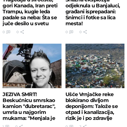
gori Kanada, Iran preti
odjeknula u Banjaluci,
Trampu, kugle leda
građani isprepadani:
padale sa neba: Šta se
Snimci i fotke sa lica
juče desilo u svetu
mesta!
0
0
0
0
JEZIVA SMRT!
Ušće Vrnjačke reke
Beskućnicu smrskao
blokirano divljom
kamion "đubretarac",
deponijom: Talože se
umrla u najgorim
otpad i kanalizacija,
mukama: "Menjala je
rizik je i po zdravlje
boje!"
1
0
0
2