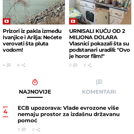
Prizori iz pakla između
URNISALI KUĆU OD 2
Ivanjice i Arilja: Nećete
MILIONA DOLARA
verovati šta pluta
Vlasnici pokazali šta su
vodom!
podstanari uradili: "Ovo
je horor film!"
4
8
0
2
NAJNOVIJE
KOMENTARI
ECB upozorava: Vlade evrozone više
pre
4
nemaju prostor za izdašnu državanu
min
pomoć
0
0