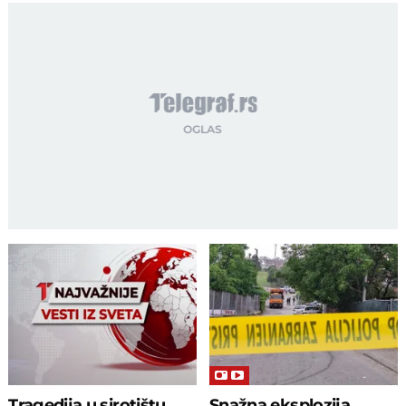
Tragedija u sirotištu,
Snažna eksplozija