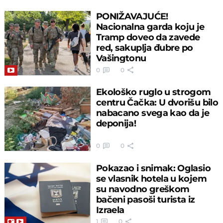
PONIŽAVAJUĆE!
Nacionalna garda koju je
Tramp doveo da zavede
red, sakuplja đubre po
Vašingtonu
0
0
Ekološko ruglo u strogom
centru Čačka: U dvorišu bilo
nabacano svega kao da je
deponija!
0
0
Pokazao i snimak: Oglasio
se vlasnik hotela u kojem
su navodno greškom
bačeni pasoši turista iz
Izraela
1
0