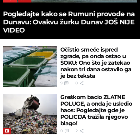
Pogledajte kako se Rumuni provode na
Dunavu: Ovakvu žurku Dunav JOŠ NIJE
VIDEO
Očistio smeće ispred
zgrade, pa onda ostao u
ŠOKU: Ono što je zatekao
nakon tri dana ostavilo ga
je bez teksta
9
0
Greškom bacio ZLATNE
POLUGE, a onda je usledio
haos: Pogledajte gde je
POLICIJA tražila njegovo
blago!
0
2