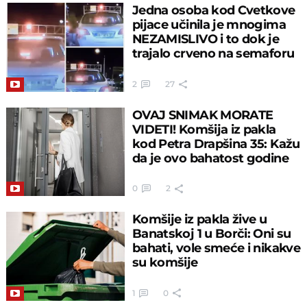
Jedna osoba kod Cvetkove
pijace učinila je mnogima
NEZAMISLIVO i to dok je
trajalo crveno na semaforu
2
27
OVAJ SNIMAK MORATE
VIDETI! Komšija iz pakla
kod Petra Drapšina 35: Kažu
da je ovo bahatost godine
0
2
Komšije iz pakla žive u
Banatskoj 1 u Borči: Oni su
bahati, vole smeće i nikakve
su komšije
1
0