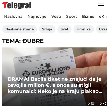
Naslovna
Najnovije
Vesti
Sport
Biznis
eKli
Naslovne strane
Srbija
Svet
Hronika
Ukršt
TEMA: ĐUBRE
DRAMA! Bacila tiket ne znajući da je
osvojila milion €, a onda su stigli
komunalci: Neko je na kraju plakao...
0
0