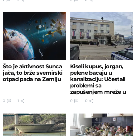
Što je aktivnost Sunca
Kiseli kupus, jorgan,
jača, to brže svemirski
pelene bacaju u
otpad pada na Zemlju
kanalizaciju: Učestali
problemi sa
zapušenjem mreže u
Gornjem Milanovcu
0
1
0
0