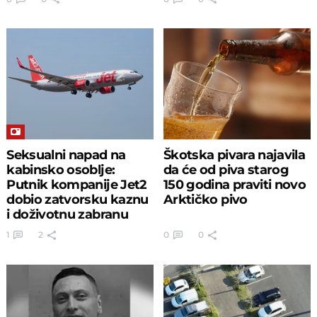
Seksualni napad na
Škotska pivara najavila
kabinsko osoblje:
da će od piva starog
Putnik kompanije Jet2
150 godina praviti novo
dobio zatvorsku kaznu
Arktičko pivo
i doživotnu zabranu
letenja
1
2
0
0