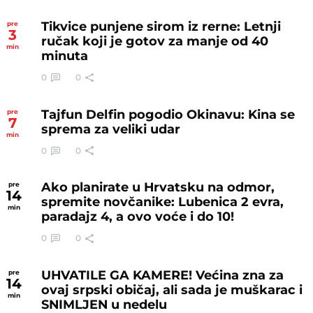
Tikvice punjene sirom iz rerne: Letnji
pre
3
ručak koji je gotov za manje od 40
min
minuta
0
0
Tajfun Delfin pogodio Okinavu: Kina se
pre
7
sprema za veliki udar
min
0
0
Ako planirate u Hrvatsku na odmor,
pre
14
spremite novčanike: Lubenica 2 evra,
min
paradajz 4, a ovo voće i do 10!
0
0
UHVATILE GA KAMERE! Većina zna za
pre
14
ovaj srpski običaj, ali sada je muškarac i
min
SNIMLJEN u nedelu