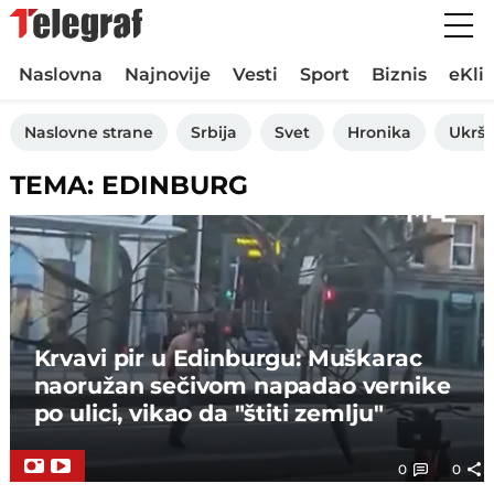
Naslovna
Najnovije
Vesti
Sport
Biznis
eKli
Naslovne strane
Srbija
Svet
Hronika
Ukršt
TEMA: EDINBURG
Krvavi pir u Edinburgu: Muškarac
naoružan sečivom napadao vernike
po ulici, vikao da "štiti zemlju"
0
0