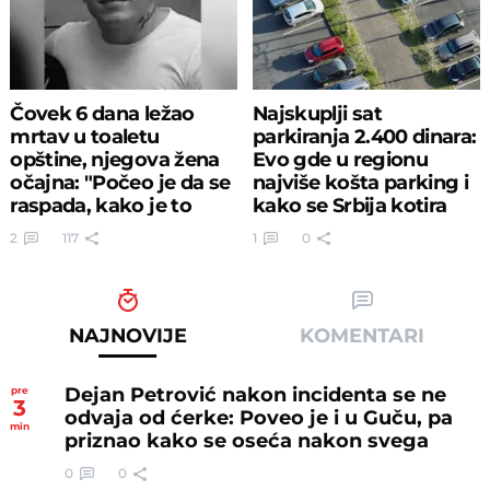
Čovek 6 dana ležao
Najskuplji sat
mrtav u toaletu
parkiranja 2.400 dinara:
opštine, njegova žena
Evo gde u regionu
očajna: "Počeo je da se
najviše košta parking i
raspada, kako je to
kako se Srbija kotira
moguće"
2
117
1
0
NAJNOVIJE
KOMENTARI
Dejan Petrović nakon incidenta se ne
pre
3
odvaja od ćerke: Poveo je i u Guču, pa
min
priznao kako se oseća nakon svega
0
0