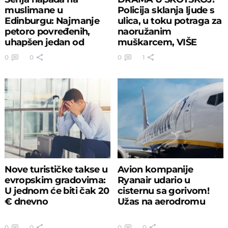
muslimane u
Policija sklanja ljude s
Edinburgu: Najmanje
ulica, u toku potraga za
petoro povređenih,
naoružanim
uhapšen jedan od
muškarcem, VIŠE
napadača
LJUDI IZBODENO!
0
0
0
1
Nove turističke takse u
Avion kompanije
evropskim gradovima:
Ryanair udario u
U jednom će biti čak 20
cisternu sa gorivom!
€ dnevno
Užas na aerodromu
0
0
0
0