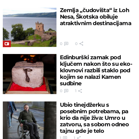
Zemlja „čudovišta“ iz Loh
Nesa, Škotska obiluje
atraktivnim destinacijama
0
0
Edinburški zamak pod
ključem nakon što su eko-
klovnovi razbili staklo pod
kojim se nalazi Kamen
sudbine
0
1
Ubio tinejdžerku s
posebnim potrebama, pa
krio da nije živa: Umro u
zatvoru, sa sobom odneo
tajnu gde je telo
1
1