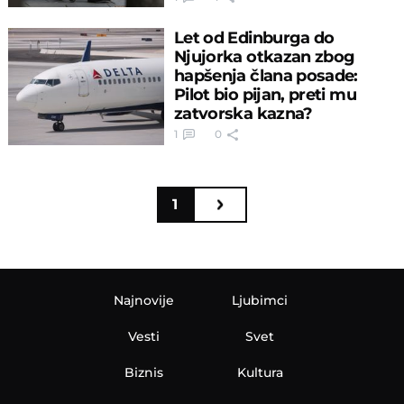
Let od Edinburga do
Njujorka otkazan zbog
hapšenja člana posade:
Pilot bio pijan, preti mu
zatvorska kazna?
1
0
1
Najnovije
Ljubimci
Vesti
Svet
Biznis
Kultura