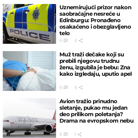
Uznemirujući prizor nakon
saobraćajne nesreće u
Edinburgu: Pronađeno
osakaćeno i obezglavljeno
telo
0
0
Muž traži dečake koji su
prebili njegovu trudnu
ženu, izgubila je bebu: Zna
kako izgledaju, uputio apel
0
0
Avion tražio prinudno
sletanje, pukao mu jedan
deo prilikom poletanja?
Drama na evropskom nebu
0
1