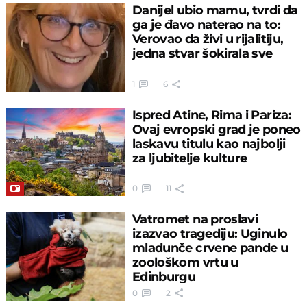
Danijel ubio mamu, tvrdi da
ga je đavo naterao na to:
Verovao da živi u rijalitiju,
jedna stvar šokirala sve
1
6
Ispred Atine, Rima i Pariza:
Ovaj evropski grad je poneo
laskavu titulu kao najbolji
za ljubitelje kulture
0
11
Vatromet na proslavi
izazvao tragediju: Uginulo
mladunče crvene pande u
zoološkom vrtu u
Edinburgu
0
2