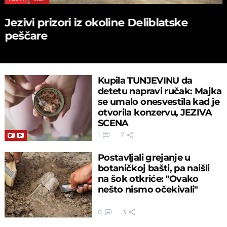
Jezivi prizori iz okoline Deliblatske
peščare
Kupila TUNJEVINU da
detetu napravi ručak: Majka
se umalo onesvestila kad je
otvorila konzervu, JEZIVA
SCENA
1
7
Postavljali grejanje u
botaničkoj bašti, pa naišli
na šok otkriće: "Ovako
nešto nismo očekivali"
0
3