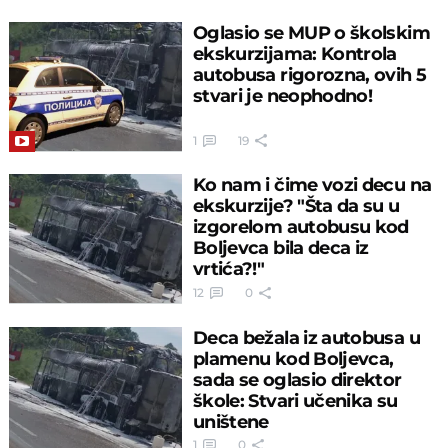
Oglasio se MUP o školskim
ekskurzijama: Kontrola
autobusa rigorozna, ovih 5
stvari je neophodno!
1
19
Ko nam i čime vozi decu na
ekskurzije? "Šta da su u
izgorelom autobusu kod
Boljevca bila deca iz
vrtića?!"
12
0
Deca bežala iz autobusa u
plamenu kod Boljevca,
sada se oglasio direktor
škole: Stvari učenika su
uništene
1
0