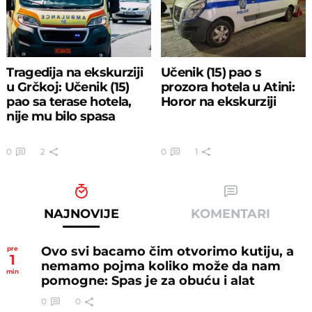
Tragedija na ekskurziji
Učenik (15) pao s
u Grčkoj: Učenik (15)
prozora hotela u Atini:
pao sa terase hotela,
Horor na ekskurziji
nije mu bilo spasa
0
2
0
1
NAJNOVIJE
KOMENTARI
Ovo svi bacamo čim otvorimo kutiju, a
pre
1
nemamo pojma koliko može da nam
min
pomogne: Spas je za obuću i alat
0
0