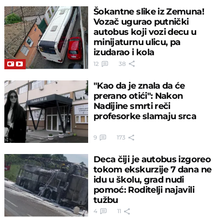
Šokantne slike iz Zemuna!
Vozač ugurao putnički
autobus koji vozi decu u
minijaturnu ulicu, pa
izudarao i kola
12
38
"Kao da je znala da će
prerano otići": Nakon
Nadijine smrti reči
profesorke slamaju srca
9
173
Deca čiji je autobus izgoreo
tokom ekskurzije 7 dana ne
idu u školu, grad nudi
pomoć: Roditelji najavili
tužbu
4
11