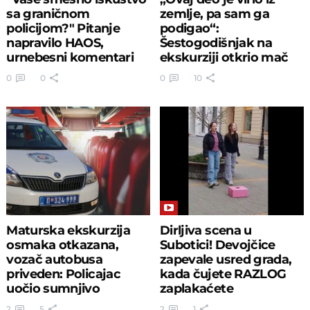
sa graničnom
zemlje, pa sam ga
policijom?" Pitanje
podigao“:
napravilo HAOS,
Šestogodišnjak na
urnebesni komentari
ekskurziji otkrio mač
Srba se samo nižu
star 1.300 godina
0
0
0
10
Maturska ekskurzija
Dirljiva scena u
osmaka otkazana,
Subotici! Devojčice
vozač autobusa
zapevale usred grada,
priveden: Policajac
kada čujete RAZLOG
uočio sumnjivo
zaplakaćete
ponašanje
2
5
2
1