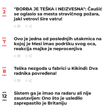
"BORBA JE TEŠKA I NEIZVESNA": Čaušić
pre
2
se oglasio sa mesta stravičnog požara,
min
jaki vetrovi šire vatru!
0
0
Ovo je jedna od poslednjih utakmica na
pre
7
kojoj je Mesi imao podršku svog oca,
min
reakcija majke je neprocenjiva
0
0
Teška nezgoda u fabrici u Kikindi: Dva
pre
8
radnika povređena!
min
0
0
Sistem ga je imao na radaru ali nije
pre
12
zaustavljen: Ono što je usledilo
min
zaprepastilo je Britaniju