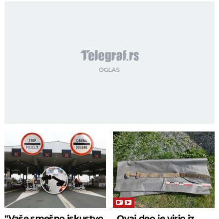
"Vaše smešno iskustvo
„Ovaj deo je virio iz