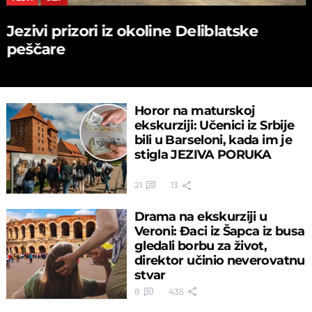
Jezivi prizori iz okoline Deliblatske
peščare
Horor na maturskoj
ekskurziji: Učenici iz Srbije
bili u Barseloni, kada im je
stigla JEZIVA PORUKA
21
13
Drama na ekskurziji u
Veroni: Đaci iz Šapca iz busa
gledali borbu za život,
direktor učinio neverovatnu
stvar
8
435