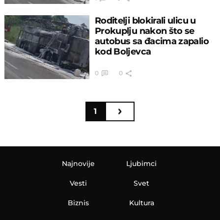
Roditelji blokirali ulicu u
Prokuplju nakon što se
autobus sa đacima zapalio
kod Boljevca
0
0
1
Najnovije
Ljubimci
Vesti
Svet
Biznis
Kultura