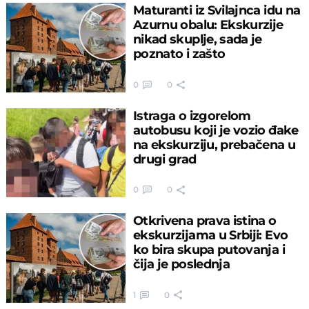
Maturanti iz Svilajnca idu na
Azurnu obalu: Ekskurzije
nikad skuplje, sada je
poznato i zašto
0
0
Istraga o izgorelom
autobusu koji je vozio đake
na ekskurziju, prebačena u
drugi grad
0
0
Otkrivena prava istina o
ekskurzijama u Srbiji: Evo
ko bira skupa putovanja i
čija je poslednja
1
0