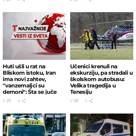
Huti ušli u rat na
Učenici krenuli na
Bliskom istoku, Iran
ekskurziju, pa stradali u
ima novi zahtev,
školskom autobusu:
"vanzemaljci su
Velika tragedija u
demoni": Šta se juče
Tenesiju
desilo u svetu?
0
4
0
0