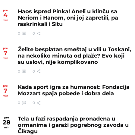
Haos ispred Pinka! Aneli u klinču sa
pre
4
Neriom i Hanom, oni joj zapretili, pa
min
raskrinkali i Situ
0
0
Želite besplatan smeštaj u vili u Toskani,
pre
7
na nekoliko minuta od plaže? Evo koji
min
su uslovi, nije komplikovano
0
0
Kada sport igra za humanost: Fondacija
pre
7
Mozzart spaja pobede i dobra dela
min
0
0
Tela u fazi raspadanja pronađena u
pre
28
ormanima i garaži pogrebnog zavoda u
min
Čikagu