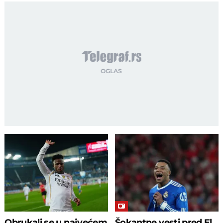
Obrukali se u najvećem
Šokantne vesti pred El