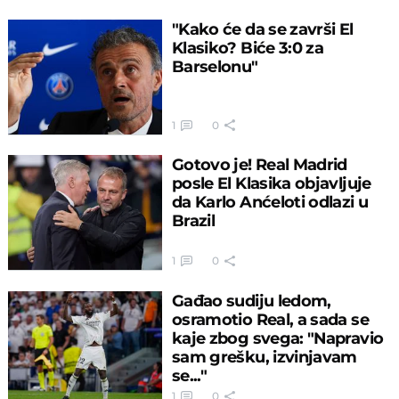
"Kako će da se završi El
Klasiko? Biće 3:0 za
Barselonu"
1
0
Gotovo je! Real Madrid
posle El Klasika objavljuje
da Karlo Anćeloti odlazi u
Brazil
1
0
Gađao sudiju ledom,
osramotio Real, a sada se
kaje zbog svega: "Napravio
sam grešku, izvinjavam
se..."
1
0