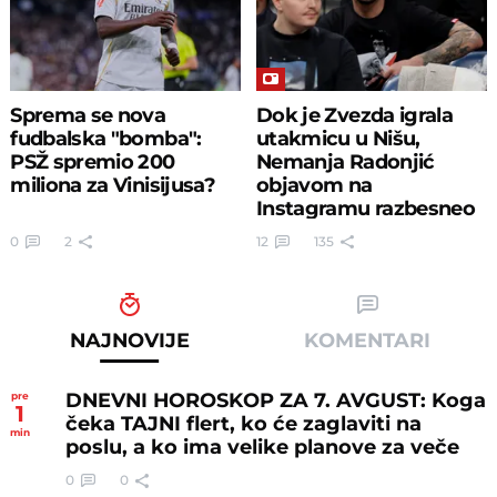
Sprema se nova
Dok je Zvezda igrala
fudbalska "bomba":
utakmicu u Nišu,
PSŽ spremio 200
Nemanja Radonjić
miliona za Vinisijusa?
objavom na
Instagramu razbesneo
Delije
0
2
12
135
NAJNOVIJE
KOMENTARI
DNEVNI HOROSKOP ZA 7. AVGUST: Koga
pre
1
čeka TAJNI flert, ko će zaglaviti na
min
poslu, a ko ima velike planove za veče
0
0