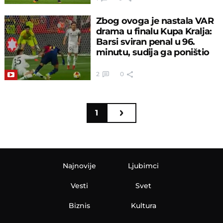
Zbog ovoga je nastala VAR
drama u finalu Kupa Kralja:
Barsi sviran penal u 96.
minutu, sudija ga poništio
2
0
1
Najnovije
Ljubimci
Vesti
Svet
Biznis
Kultura