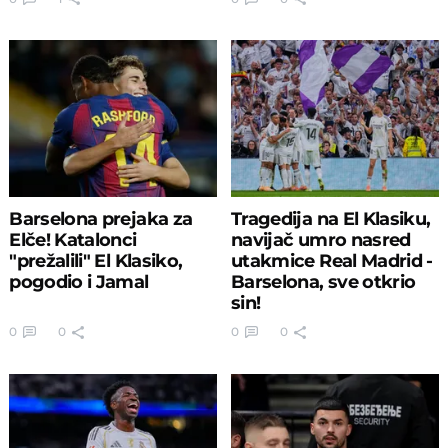
Barselona prejaka za
Tragedija na El Klasiku,
Elče! Katalonci
navijač umro nasred
"prežalili" El Klasiko,
utakmice Real Madrid -
pogodio i Jamal
Barselona, sve otkrio
sin!
0
0
0
0