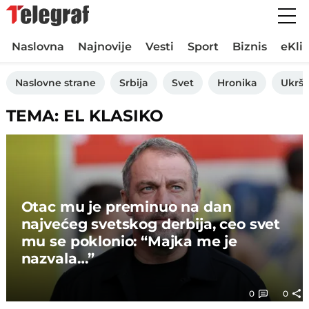
Naslovna
Najnovije
Vesti
Sport
Biznis
eKli
Naslovne strane
Srbija
Svet
Hronika
Ukršt
TEMA: EL KLASIKO
Otac mu je preminuo na dan
najvećeg svetskog derbija, ceo svet
mu se poklonio: “Majka me je
nazvala…”
0
0