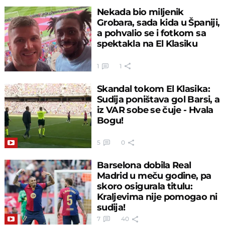
Nekada bio miljenik
Grobara, sada kida u Španiji,
a pohvalio se i fotkom sa
spektakla na El Klasiku
1
1
Skandal tokom El Klasika:
Sudija poništava gol Barsi, a
iz VAR sobe se čuje - Hvala
Bogu!
5
0
Barselona dobila Real
Madrid u meču godine, pa
skoro osigurala titulu:
Kraljevima nije pomogao ni
sudija!
7
40