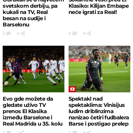
svetskom derbiju, pa
Klasiko: Kilijan Embape
kukali na TV, Real
neće igrati za Real!
besan na sudije i
Barselonu
2
0
0
0
Evo gde možete da
Spektakl nad
gledate uživo TV
spektaklima: Vinisijus
prenos El Klasika
ludim driblinzima
između Barselone i
nanizao četiri fudbalera
Real Madrida u 35. kolu
Barse i postigao prelep
Primere
gol
0
1
0
0