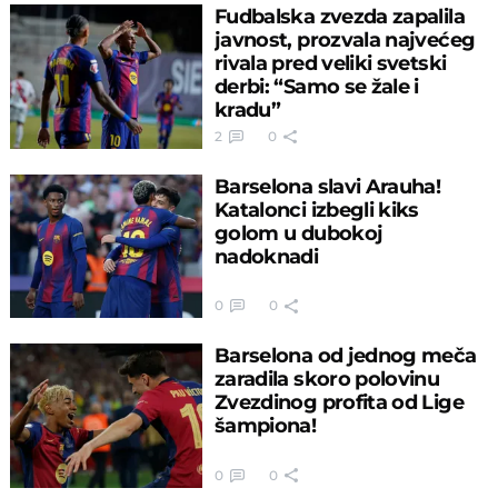
Fudbalska zvezda zapalila
javnost, prozvala najvećeg
rivala pred veliki svetski
derbi: “Samo se žale i
kradu”
2
0
Barselona slavi Arauha!
Katalonci izbegli kiks
golom u dubokoj
nadoknadi
0
0
Barselona od jednog meča
zaradila skoro polovinu
Zvezdinog profita od Lige
šampiona!
0
0