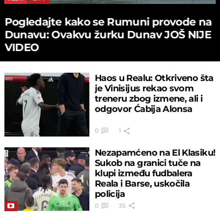
Pogledajte kako se Rumuni provode na
Dunavu: Ovakvu žurku Dunav JOŠ NIJE
VIDEO
Haos u Realu: Otkriveno šta
je Vinisijus rekao svom
treneru zbog izmene, ali i
odgovor Ćabija Alonsa
0
1
Nezapamćeno na El Klasiku!
Sukob na granici tuče na
klupi između fudbalera
Reala i Barse, uskočila
policija
0
35