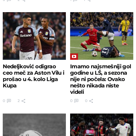
Nedeljković odigrao
Imamo najsmešniji gol
ceo meč za Aston Vilu i
godine u LŠ, a sezona
prošao u 4. kolo Liga
nije ni počela: Ovako
Kupa
nešto nikada niste
videli
0
2
0
0