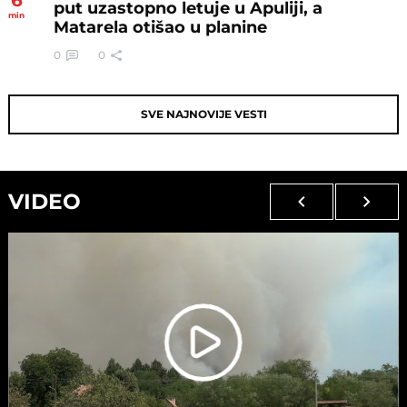
put uzastopno letuje u Apuliji, a
min
Matarela otišao u planine
0
0
SVE NAJNOVIJE VESTI
VIDEO