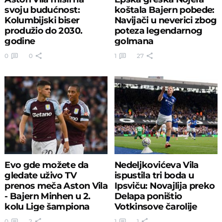
svoju budućnost:
koštala Bajern pobede:
Kolumbijski biser
Navijači u neverici zbog
produžio do 2030.
poteza legendarnog
godine
golmana
0
0
1
27
Evo gde možete da
Nedeljkovićeva Vila
gledate uživo TV
ispustila tri boda u
prenos meča Aston Vila
Ipsviču: Novajlija preko
- Bajern Minhen u 2.
Delapa poništio
kolu Lige šampiona
Votkinsove čarolije
0
2
1
1