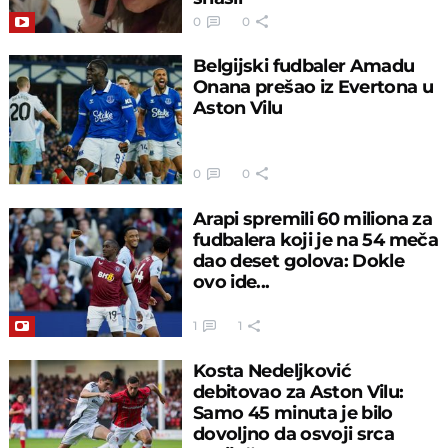
0
0
Belgijski fudbaler Amadu
Onana prešao iz Evertona u
Aston Vilu
0
0
Arapi spremili 60 miliona za
fudbalera koji je na 54 meča
dao deset golova: Dokle
ovo ide...
1
1
Kosta Nedeljković
debitovao za Aston Vilu:
Samo 45 minuta je bilo
dovoljno da osvoji srca