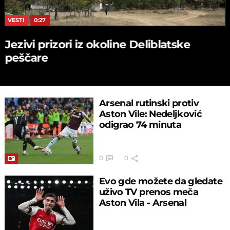
VESTI
0:27
Jezivi prizori iz okoline Deliblatske
peščare
Arsenal rutinski protiv
Aston Vile: Nedeljković
odigrao 74 minuta
0
0
Evo gde možete da gledate
uživo TV prenos meča
Aston Vila - Arsenal