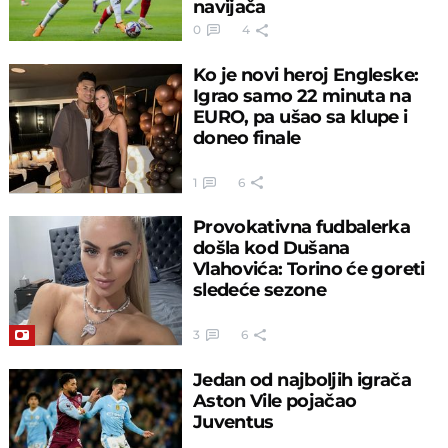
navijača
0
4
Ko je novi heroj Engleske:
Igrao samo 22 minuta na
EURO, pa ušao sa klupe i
doneo finale
1
6
Provokativna fudbalerka
došla kod Dušana
Vlahovića: Torino će goreti
sledeće sezone
3
6
Jedan od najboljih igrača
Aston Vile pojačao
Juventus