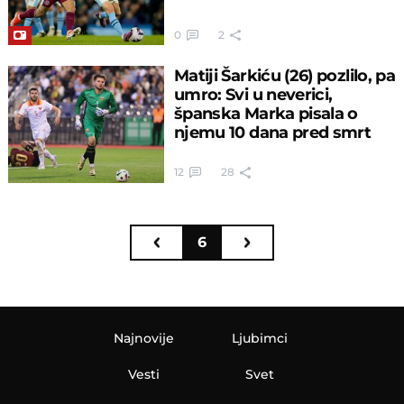
0
2
Matiji Šarkiću (26) pozlilo, pa
umro: Svi u neverici,
španska Marka pisala o
njemu 10 dana pred smrt
12
28
6
Najnovije
Ljubimci
Vesti
Svet