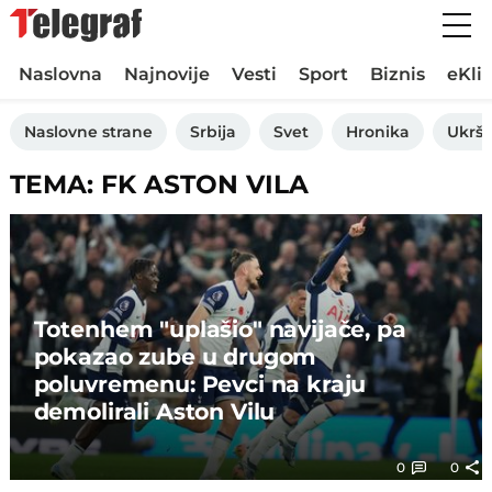
Naslovna
Najnovije
Vesti
Sport
Biznis
eKli
Naslovne strane
Srbija
Svet
Hronika
Ukršt
TEMA: FK ASTON VILA
Totenhem "uplašio" navijače, pa
pokazao zube u drugom
poluvremenu: Pevci na kraju
demolirali Aston Vilu
0
0