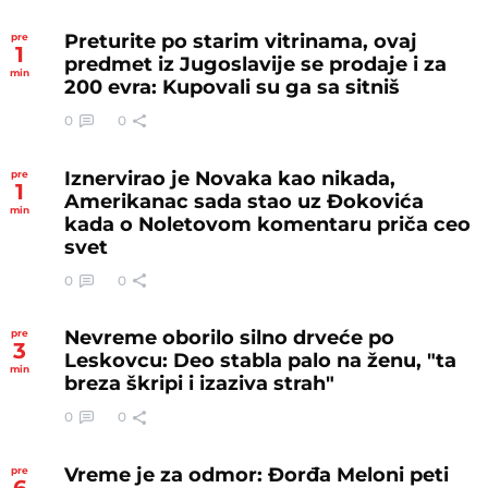
Preturite po starim vitrinama, ovaj
pre
1
predmet iz Jugoslavije se prodaje i za
min
200 evra: Kupovali su ga sa sitniš
0
0
Iznervirao je Novaka kao nikada,
pre
1
Amerikanac sada stao uz Đokovića
min
kada o Noletovom komentaru priča ceo
svet
0
0
Nevreme oborilo silno drveće po
pre
3
Leskovcu: Deo stabla palo na ženu, "ta
min
breza škripi i izaziva strah"
0
0
Vreme je za odmor: Đorđa Meloni peti
pre
6