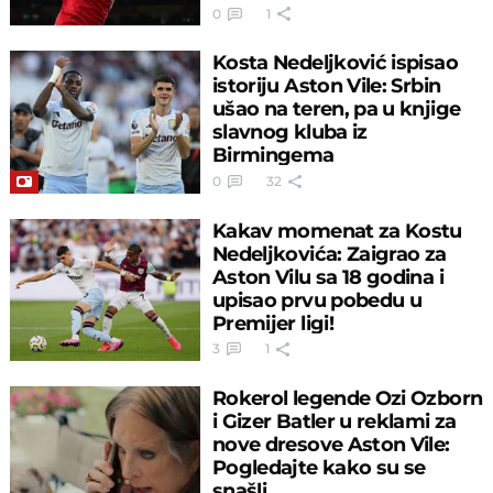
0
1
Kosta Nedeljković ispisao
istoriju Aston Vile: Srbin
ušao na teren, pa u knjige
slavnog kluba iz
Birmingema
0
32
Kakav momenat za Kostu
Nedeljkovića: Zaigrao za
Aston Vilu sa 18 godina i
upisao prvu pobedu u
Premijer ligi!
3
1
Rokerol legende Ozi Ozborn
i Gizer Batler u reklami za
nove dresove Aston Vile:
Pogledajte kako su se
snašli