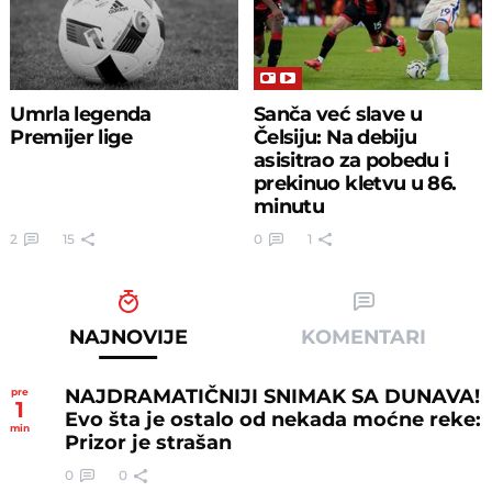
Umrla legenda
Sanča već slave u
Premijer lige
Čelsiju: Na debiju
asisitrao za pobedu i
prekinuo kletvu u 86.
minutu
2
15
0
1
NAJNOVIJE
KOMENTARI
NAJDRAMATIČNIJI SNIMAK SA DUNAVA!
pre
1
Evo šta je ostalo od nekada moćne reke:
min
Prizor je strašan
0
0