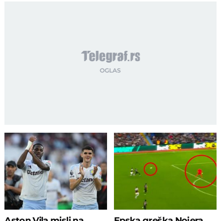
Aston Vila misli na
Epska greška Nojera