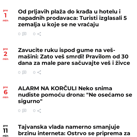
Od prljavih plaža do krađa u hotelu i
pre
1
napadnih prodavaca: Turisti izglasali 5
min
zemalja u koje se ne vraćaju
0
0
Zavucite ruku ispod gume na veš-
pre
2
mašini: Zato veš smrdi! Pravilom od 30
min
dana za male pare sačuvajte veš i živce
0
0
ALARM NA KORČULI Neko snima
pre
6
nudiste pomoću drona: "Ne osećamo se
min
sigurno"
0
0
Tajvanska vlada namerno smanjuje
pre
11
brzinu interneta: Ostrvo se priprema za
min