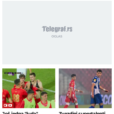
Još jedna "luda"
Zvezdini supertalenti