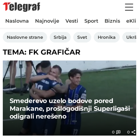
Naslovna
Najnovije
Vesti
Sport
Biznis
eKli
Naslovne strane
Srbija
Svet
Hronika
Ukršt
TEMA: FK GRAFIČAR
Smederevo uzelo bodove pored
Marakane, prošlogodišnji Superligaši
odigrali nerešeno
0
0