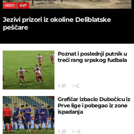
VESTI
0:27
Jezivi prizori iz okoline Deliblatske
peščare
Poznat i poslednji putnik u
treći rang srpskog fudbala
0
1
Grafičar izbacio Dubočicu iz
Prve lige i pobegao iz zone
ispadanja
0
0