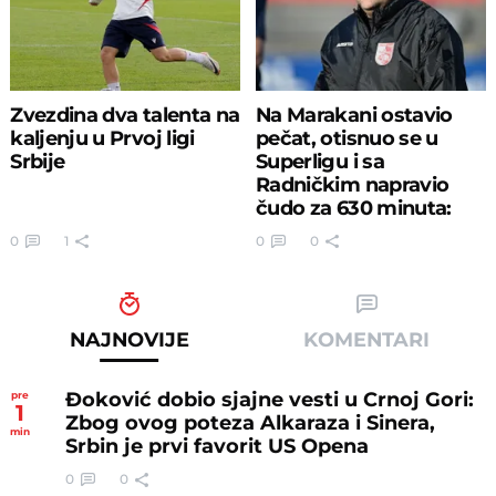
Zvezdina dva talenta na
Na Marakani ostavio
kaljenju u Prvoj ligi
pečat, otisnuo se u
Srbije
Superligu i sa
Radničkim napravio
čudo za 630 minuta:
"Na kraju su..."
0
1
0
0
NAJNOVIJE
KOMENTARI
Đoković dobio sjajne vesti u Crnoj Gori:
pre
1
Zbog ovog poteza Alkaraza i Sinera,
min
Srbin je prvi favorit US Opena
0
0