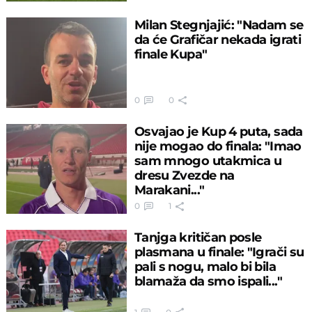
Milan Stegnjajić: "Nadam se
da će Grafičar nekada igrati
finale Kupa"
0
0
Osvajao je Kup 4 puta, sada
nije mogao do finala: "Imao
sam mnogo utakmica u
dresu Zvezde na
Marakani..."
0
1
Tanjga kritičan posle
plasmana u finale: "Igrači su
pali s nogu, malo bi bila
blamaža da smo ispali..."