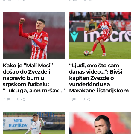
Kako je “Mali Mesi”
“Ljudi, ovo što sam
došao do Zvezde i
danas video…”: Bivši
napravio bum u
kapiten Zvezde o
srpskom fudbalu:
vunderkindu sa
“Tuku ga, a on mršav…”
Marakane i istorijskom
transferu
7
0
1
0