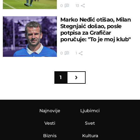
0
13
Marko Neđić otišao, Milan
Stegnjaić došao, posle
potpisa za Grafičar
poručuje: "To je moj klub"
0
1
1
Najnovije
Ljubimci
Vesti
Svet
Biznis
Kultura