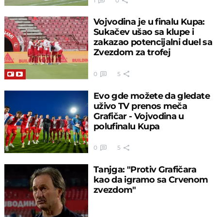
1
0
Vojvodina je u finalu Kupa:
Sukačev ušao sa klupe i
zakazao potencijalni duel sa
Zvezdom za trofej
0
5
Evo gde možete da gledate
uživo TV prenos meča
Grafičar - Vojvodina u
polufinalu Kupa
0
5
Tanjga: "Protiv Grafičara
kao da igramo sa Crvenom
zvezdom"