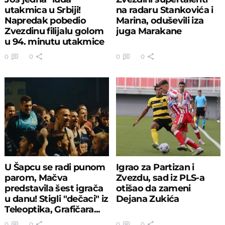
utakmica u Srbiji!
na radaru Stankovića i
Napredak pobedio
Marina, oduševili iza
Zvezdinu filijalu golom
juga Marakane
u 94. minutu utakmice
0
0
0
0
U Šapcu se radi punom
Igrao za Partizan i
parom, Mačva
Zvezdu, sad iz PLS-a
predstavila šest igrača
otišao da zameni
u danu! Stigli "dečaci" iz
Dejana Zukića
Teleoptika, Grafičara...
0
0
0
0