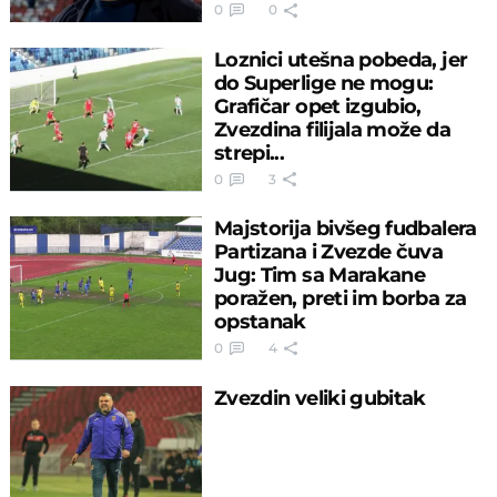
0
0
Loznici utešna pobeda, jer
do Superlige ne mogu:
Grafičar opet izgubio,
Zvezdina filijala može da
strepi...
0
3
Majstorija bivšeg fudbalera
Partizana i Zvezde čuva
Jug: Tim sa Marakane
poražen, preti im borba za
opstanak
0
4
Zvezdin veliki gubitak