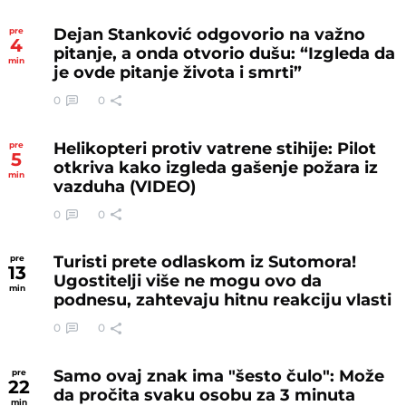
Dejan Stanković odgovorio na važno
pre
4
pitanje, a onda otvorio dušu: “Izgleda da
min
je ovde pitanje života i smrti”
0
0
Helikopteri protiv vatrene stihije: Pilot
pre
5
otkriva kako izgleda gašenje požara iz
min
vazduha (VIDEO)
0
0
Turisti prete odlaskom iz Sutomora!
pre
13
Ugostitelji više ne mogu ovo da
min
podnesu, zahtevaju hitnu reakciju vlasti
0
0
Samo ovaj znak ima "šesto čulo": Može
pre
22
da pročita svaku osobu za 3 minuta
min