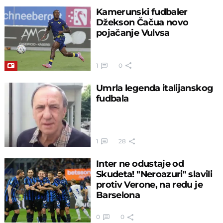
Kamerunski fudbaler
Džekson Čačua novo
pojačanje Vulvsa
1
0
Umrla legenda italijanskog
fudbala
1
28
Inter ne odustaje od
Skudeta! "Neroazuri" slavili
protiv Verone, na redu je
Barselona
0
0