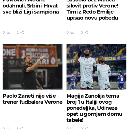
odahnuli, Srbin i Hrvat
silovit protiv Verone!
sve bliži Ligi šampiona
Tim iz Ređo Emilije
upisao novu pobedu
0
2
0
0
Paolo Zaneti nije više
Magija Zanolija tema
trener fudbalera Verone
broj 1 u Italiji ovog
ponedeljka, Udineze
opet u gornjem domu
tabele!
0
1
0
0