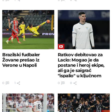
Brazilski fudbaler
Ratkov debitovao za
Žovane prešao iz
Lacio: Mogao je da
Verone u Napoli
postane i heroj ekipe,
ali ga je saigrač
"ispalio" u ključnom
momentu
0
1
0
0