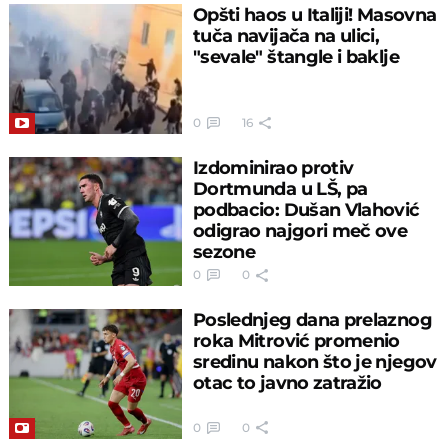
Opšti haos u Italiji! Masovna
tuča navijača na ulici,
"sevale" štangle i baklje
0
16
Izdominirao protiv
Dortmunda u LŠ, pa
podbacio: Dušan Vlahović
odigrao najgori meč ove
sezone
0
0
Poslednjeg dana prelaznog
roka Mitrović promenio
sredinu nakon što je njegov
otac to javno zatražio
0
0