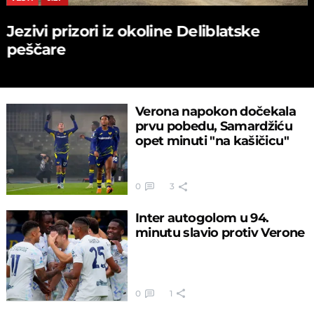
Jezivi prizori iz okoline Deliblatske
peščare
Verona napokon dočekala
prvu pobedu, Samardžiću
opet minuti "na kašičicu"
0
3
Inter autogolom u 94.
minutu slavio protiv Verone
0
1