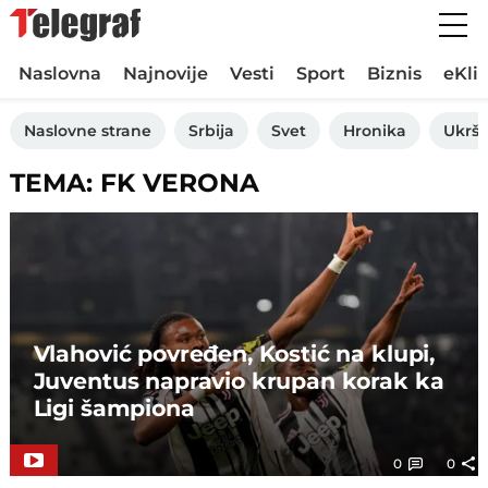
Naslovna
Najnovije
Vesti
Sport
Biznis
eKli
Naslovne strane
Srbija
Svet
Hronika
Ukršt
TEMA: FK VERONA
Vlahović povređen, Kostić na klupi,
Juventus napravio krupan korak ka
Ligi šampiona
0
0