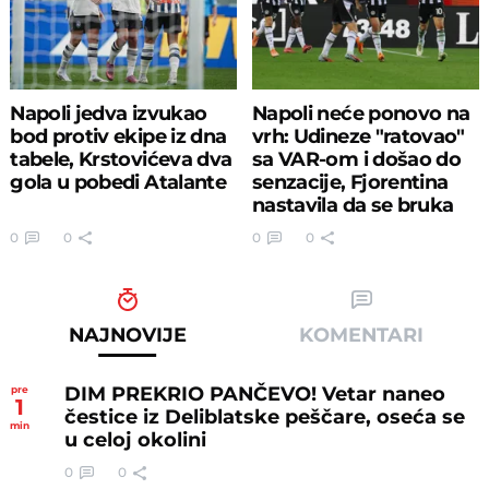
Napoli jedva izvukao
Napoli neće ponovo na
bod protiv ekipe iz dna
vrh: Udineze "ratovao"
tabele, Krstovićeva dva
sa VAR-om i došao do
gola u pobedi Atalante
senzacije, Fjorentina
nastavila da se bruka
0
0
0
0
NAJNOVIJE
KOMENTARI
DIM PREKRIO PANČEVO! Vetar naneo
pre
1
čestice iz Deliblatske peščare, oseća se
min
u celoj okolini
0
0