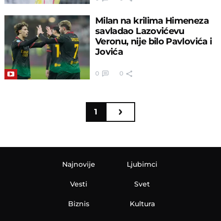
Milan na krilima Himeneza
savladao Lazovićevu
Veronu, nije bilo Pavlovića i
Jovića
0
0
1
Najnovije
Ljubimci
Vesti
Svet
Biznis
Kultura