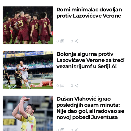
Romi minimalac dovoljan
protiv Lazovićeve Verone
0
0
Bolonja sigurna protiv
Lazovićeve Verone za treći
vezani trijumf u Seriji A!
0
0
Dušan Vlahović igrao
poslednjih osam minuta:
Nije dao gol, ali radovao se
novoj pobedi Juventusa
0
0