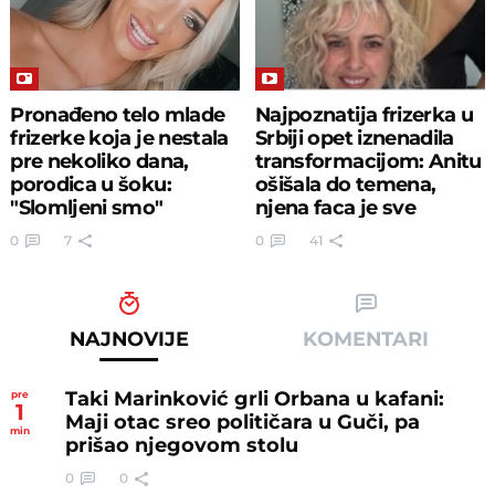
Pronađeno telo mlade
Najpoznatija frizerka u
frizerke koja je nestala
Srbiji opet iznenadila
pre nekoliko dana,
transformacijom: Anitu
porodica u šoku:
ošišala do temena,
"Slomljeni smo"
njena faca je sve
0
7
0
41
NAJNOVIJE
KOMENTARI
Taki Marinković grli Orbana u kafani:
pre
1
Maji otac sreo političara u Guči, pa
min
prišao njegovom stolu
0
0