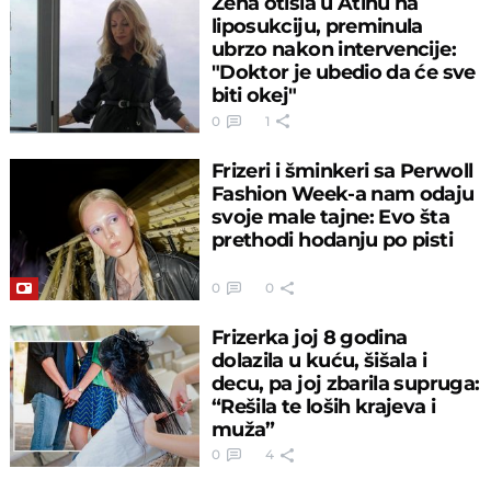
Žena otišla u Atinu na
liposukciju, preminula
ubrzo nakon intervencije:
"Doktor je ubedio da će sve
biti okej"
0
1
Frizeri i šminkeri sa Perwoll
Fashion Week-a nam odaju
svoje male tajne: Evo šta
prethodi hodanju po pisti
0
0
Frizerka joj 8 godina
dolazila u kuću, šišala i
decu, pa joj zbarila supruga:
“Rešila te loših krajeva i
muža”
0
4