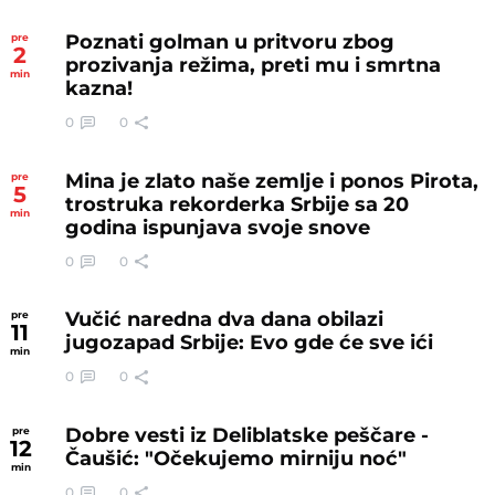
Poznati golman u pritvoru zbog
pre
2
prozivanja režima, preti mu i smrtna
min
kazna!
0
0
Mina je zlato naše zemlje i ponos Pirota,
pre
5
trostruka rekorderka Srbije sa 20
min
godina ispunjava svoje snove
0
0
Vučić naredna dva dana obilazi
pre
11
jugozapad Srbije: Evo gde će sve ići
min
0
0
Dobre vesti iz Deliblatske peščare -
pre
12
Čaušić: "Očekujemo mirniju noć"
min
0
0