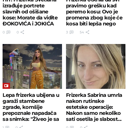
izrađuje portrete
pravimo grešku kad
slavnih od ošišane
peremo kosu: Ovo je
kose: Morate da vidite
promena zbog koje će
ĐOKOVIĆA i JOKIĆA
kosa biti lepša nego
ikada
0
0
3
54
Lepa frizerka ubijena u
Frizerka Sabrina umrla
garaži stambene
nakon rutinske
zgrade, komšije
estetske operacije:
prepoznale napadača
Nakon samo nekoliko
sa snimka: "Živeo je sa
sati osetila je slabost...
majkom"
1
0
0
0