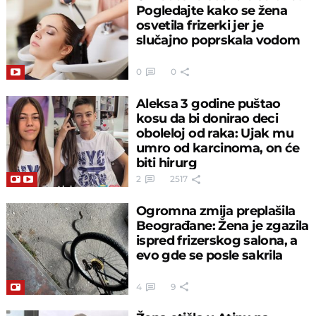
Pogledajte kako se žena
osvetila frizerki jer je
slučajno poprskala vodom
0
0
Aleksa 3 godine puštao
kosu da bi donirao deci
oboleloj od raka: Ujak mu
umro od karcinoma, on će
biti hirurg
2
2517
Ogromna zmija preplašila
Beograđane: Žena je zgazila
ispred frizerskog salona, a
evo gde se posle sakrila
4
9