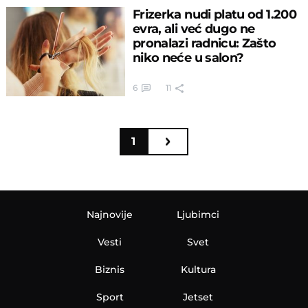
Frizerka nudi platu od 1.200
evra, ali već dugo ne
pronalazi radnicu: Zašto
niko neće u salon?
6
11
1
Najnovije
Ljubimci
Vesti
Svet
Biznis
Kultura
Sport
Jetset