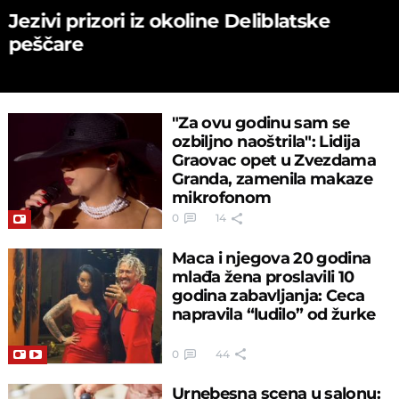
Jezivi prizori iz okoline Deliblatske
peščare
"Za ovu godinu sam se
ozbiljno naoštrila": Lidija
Graovac opet u Zvezdama
Granda, zamenila makaze
mikrofonom
0
14
Maca i njegova 20 godina
mlađa žena proslavili 10
godina zabavljanja: Ceca
napravila “ludilo” od žurke
0
44
Urnebesna scena u salonu: