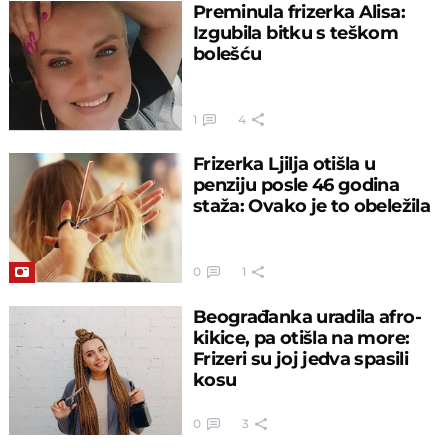
Preminula frizerka Alisa:
Izgubila bitku s teškom
bolešću
1
4
Frizerka Ljilja otišla u
penziju posle 46 godina
staža: Ovako je to obeležila
0
1
Beograđanka uradila afro-
kikice, pa otišla na more:
Frizeri su joj jedva spasili
kosu
0
3