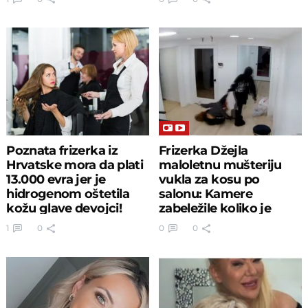
Poznata frizerka iz
Frizerka Džejla
Hrvatske mora da plati
maloletnu mušteriju
13.000 evra jer je
vukla za kosu po
hidrogenom oštetila
salonu: Kamere
kožu glave devojci!
zabeležile koliko je
besnela
1
0
0
0