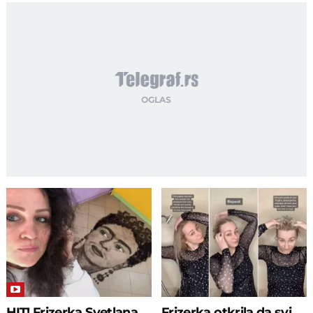
HIT! Frizerka Svetlana
Frizerka otkrila da svi