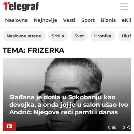
Naslovna
Najnovije
Vesti
Sport
Biznis
eKli
Naslovne strane
Srbija
Svet
Hronika
Ukršt
TEMA: FRIZERKA
Slađana je došla u Sokobanju kao
devojka, a onda joj je u salon ušao Ivo
Andrić: Njegove reči pamti i danas
0
0