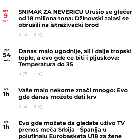
SNIMAK ZA NEVERICU Urušio se glečer
pre
9
od 18 miliona tona: Džinovski talasi se
min
obrušili na istraživački brod
0
0
Danas malo ugodnije, ali i dalje tropski
pre
54
toplo, a evo gde ce biti i pljuskova:
min
Temperatura do 35
0
0
Vaše malo nekome znači mnogo: Evo
pre
1
h
gde danas možete dati krv
0
0
Evo gde možete da gledate uživo TV
pre
1
h
prenos meča Srbija - Španija u
polufinalu Eurobasketa U18 za žene