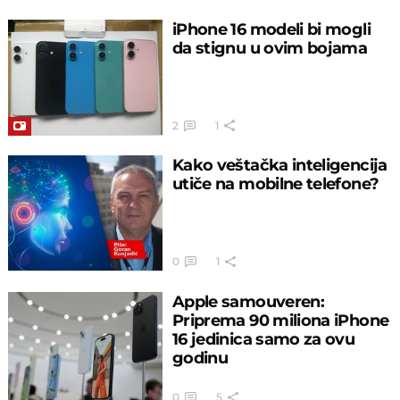
iPhone 16 modeli bi mogli
da stignu u ovim bojama
2
1
Kako veštačka inteligencija
utiče na mobilne telefone?
0
1
Apple samouveren:
Priprema 90 miliona iPhone
16 jedinica samo za ovu
godinu
0
5