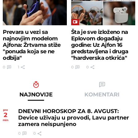
Prevara u vezi sa
Šta je sve izloženo na
najnovjim modelom
Eplovom događaju
Ajfona: Žrtvama stiže
godine: Uz Ajfon 16
"ponuda koja se ne
predstavljena i druga
odbija"
"hardverska otkrića"
0
1
0
0
NAJNOVIJE
KOMENTARI
DNEVNI HOROSKOP ZA 8. AVGUST:
pre
2
Device uživaju u provodi, Lavu partner
min
zamera neispunjeno
0
0