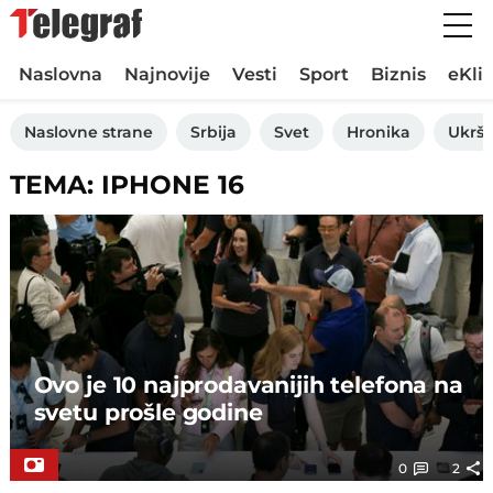
Naslovna
Najnovije
Vesti
Sport
Biznis
eKli
Naslovne strane
Srbija
Svet
Hronika
Ukršt
TEMA: IPHONE 16
Ovo je 10 najprodavanijih telefona na
svetu prošle godine
0
2