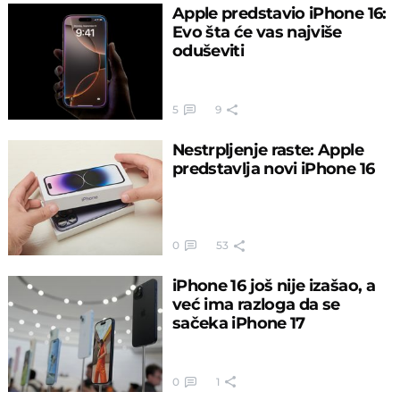
Apple predstavio iPhone 16:
Evo šta će vas najviše
oduševiti
5
9
Nestrpljenje raste: Apple
predstavlja novi iPhone 16
0
53
iPhone 16 još nije izašao, a
već ima razloga da se
sačeka iPhone 17
0
1