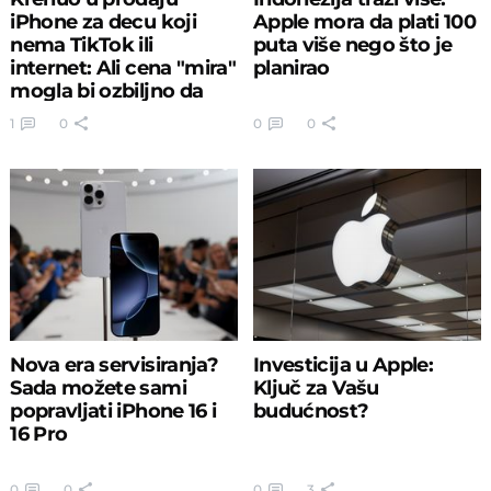
iPhone za decu koji
Apple mora da plati 100
nema TikTok ili
puta više nego što je
internet: Ali cena "mira"
planirao
mogla bi ozbiljno da
zaboli
1
0
0
0
Nova era servisiranja?
Investicija u Apple:
Sada možete sami
Ključ za Vašu
popravljati iPhone 16 i
budućnost?
16 Pro
0
0
0
3