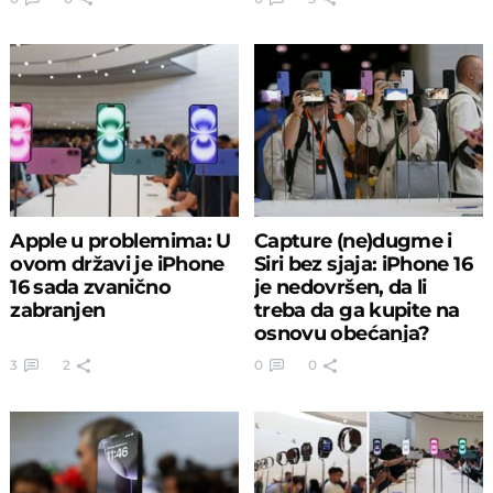
Apple u problemima: U
Capture (ne)dugme i
ovom državi je iPhone
Siri bez sjaja: iPhone 16
16 sada zvanično
je nedovršen, da li
zabranjen
treba da ga kupite na
osnovu obećanja?
3
2
0
0