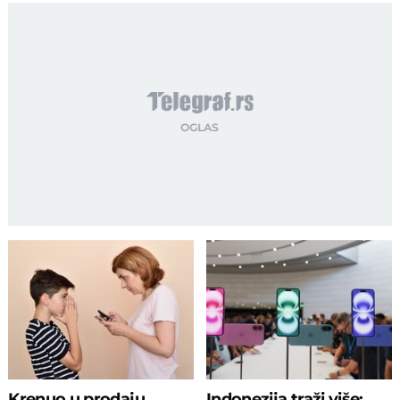
Krenuo u prodaju
Indonezija traži više: