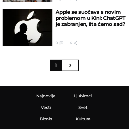
Apple se suočava s novim
problemom u Kini: ChatGPT
je zabranjen, šta ćemo sad?
0
4
1
Najnovije
Ljubimci
Vesti
Svet
Biznis
Kultura