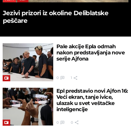
Jezivi prizori iz okoline Deliblatske
peščare
Pale akcije Epla odmah
nakon predstavljanja nove
serije Ajfona
0
1
Epl predstavio novi Ajfon 16:
Veći ekran, tanje ivice,
ulazak u svet veštačke
inteligencije
0
0