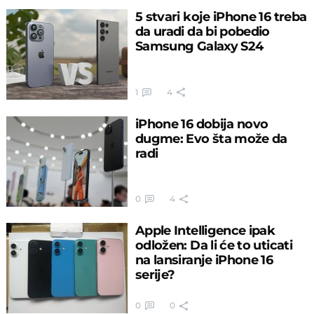
5 stvari koje iPhone 16 treba
da uradi da bi pobedio
Samsung Galaxy S24
1
4
iPhone 16 dobija novo
dugme: Evo šta može da
radi
0
4
Apple Intelligence ipak
odložen: Da li će to uticati
na lansiranje iPhone 16
serije?
0
0