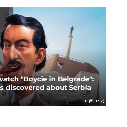
watch "Boycie in Belgrade":
s discovered about Serbia
0
17