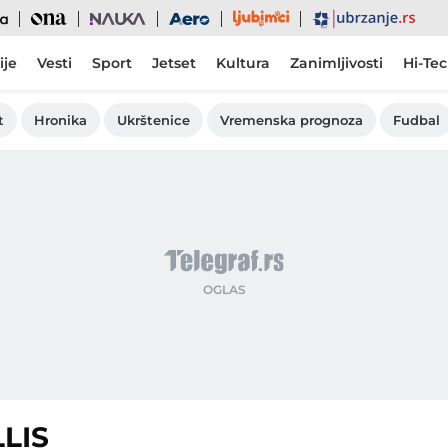
Ljubimci
Ona
Nauka
Aero
Ubrzanje
ije
Vesti
Sport
Jetset
Kultura
Zanimljivosti
Hi-Te
t
Hronika
Ukrštenice
Vremenska prognoza
Fudbal
LIS