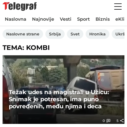
Naslovna
Najnovije
Vesti
Sport
Biznis
eKli
Naslovne strane
Srbija
Svet
Hronika
Ukršt
TEMA: KOMBI
Težak udes na magistrali u Užicu:
Snimak je potresan, ima puno
povređenih, među njima i deca
0
5