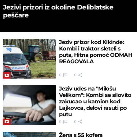
Jezivi prizori iz okoline Deliblatske
peščare
Jeziv prizor kod Kikinde:
Kombi i traktor sleteli s
puta, Hitna pomoć ODMAH
REAGOVALA
0
0
Jeziv udes na "Milošu
Velikom": Kombi se silovito
zakucao u kamion kod
Lajkovca, delovi rasuti po
putu
0
0
Žena s 55 kofera