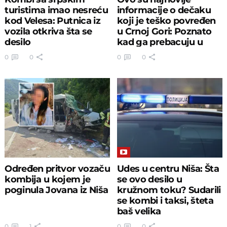
turistima imao nesreću
informacije o dečaku
kod Velesa: Putnica iz
koji je teško povređen
vozila otkriva šta se
u Crnoj Gori: Poznato
desilo
kad ga prebacuju u
Srbiju
0
0
0
0
Određen pritvor vozaču
Udes u centru Niša: Šta
kombija u kojem je
se ovo desilo u
poginula Jovana iz Niša
kružnom toku? Sudarili
se kombi i taksi, šteta
baš velika
0
1
0
0