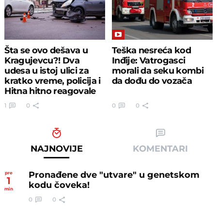
Šta se ovo dešava u
Teška nesreća kod
Kragujevcu?! Dva
Inđije: Vatrogasci
udesa u istoj ulici za
morali da seku kombi
kratko vreme, policija i
da dođu do vozača
Hitna hitno reagovale
1
0
0
0
NAJNOVIJE
KOMENTARI
Pronađene dve "utvare" u genetskom
pre
1
kodu čoveka!
min
0
0