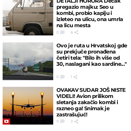
DETALJI HORORA Dečak
pregazio majku: Seo u
kombi, probio kapiju i
izleteo na ulicu, ona umrla
na licu mesta
0
6
Ovo je ruta u Hrvatskoj gde
su prekjuče pronađena
četiri tela: "Bilo ih više od
30, naslagani kao sardine..."
0
1
OVAKAV SUDAR JOŠ NISTE
VIDELI! Avion prilikom
sletanja zakačio kombi i
razneo ga! Snimak je
zastrašujuć!
0
2