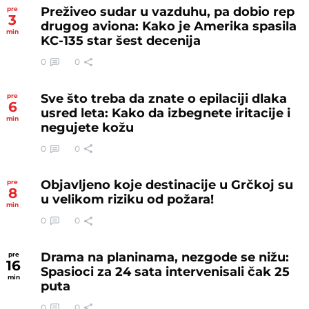
Preživeo sudar u vazduhu, pa dobio rep
pre
3
drugog aviona: Kako je Amerika spasila
min
KC-135 star šest decenija
0
0
Sve što treba da znate o epilaciji dlaka
pre
6
usred leta: Kako da izbegnete iritacije i
min
negujete kožu
0
0
Objavljeno koje destinacije u Grčkoj su
pre
8
u velikom riziku od požara!
min
0
0
Drama na planinama, nezgode se nižu:
pre
16
Spasioci za 24 sata intervenisali čak 25
min
puta
0
0