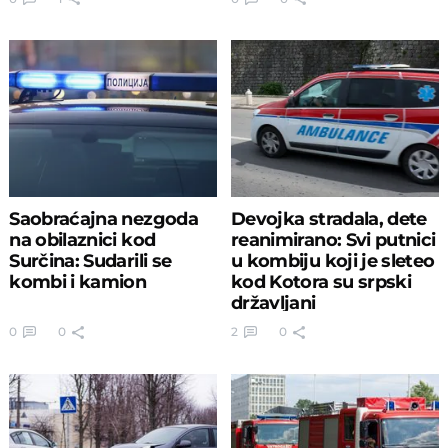
Saobraćajna nezgoda
Devojka stradala, dete
na obilaznici kod
reanimirano: Svi putnici
Surčina: Sudarili se
u kombiju koji je sleteo
kombi i kamion
kod Kotora su srpski
državljani
0
0
2
0