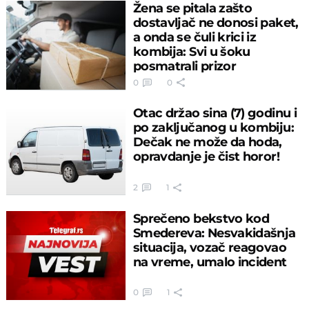
Žena se pitala zašto
dostavljač ne donosi paket,
a onda se čuli krici iz
kombija: Svi u šoku
posmatrali prizor
0
0
Otac držao sina (7) godinu i
po zaključanog u kombiju:
Dečak ne može da hoda,
opravdanje je čist horor!
2
1
Sprečeno bekstvo kod
Smedereva: Nesvakidašnja
situacija, vozač reagovao
na vreme, umalo incident
0
1