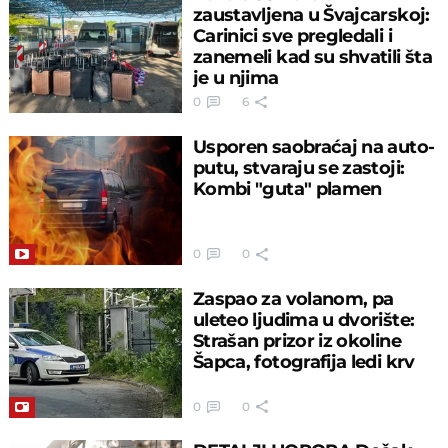
zaustavljena u Švajcarskoj:
Carinici sve pregledali i
zanemeli kad su shvatili šta
je u njima
0
6
Usporen saobraćaj na auto-
putu, stvaraju se zastoji:
Kombi "guta" plamen
0
0
Zaspao za volanom, pa
uleteo ljudima u dvorište:
Strašan prizor iz okoline
Šapca, fotografija ledi krv
0
0