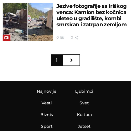
Jezive fotografije sa Iriškog
venca: Kamion bez kočnica
uleteo u gradilište, kombi
smrskan i zatrpan zemljom
0
0
1
Najnovije
Ljubimci
Vesti
Svet
Biznis
Kultura
Sport
Jetset