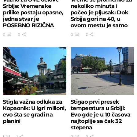
Srbije: Vremenske
nekoliko minuta i
prilike postaju opasne,
počeo je pljusak: Dok
jedna stvar je
Srbija gori na 40, u
POSEBNO RIZIČNA
ovom mestu je samo
17°C
0
0
0
2
Stigla važna odluka za
Stigao prvi presek
Kopaonik: U igri milioni,
temperatura u Srbiji:
evo šta se gradi na
Evo gde je u 10 časova
planini
najtoplije sa čak 32
stepena
1
1
0
0