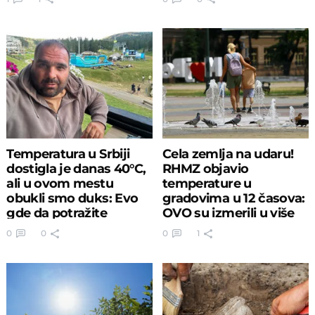
Temperatura u Srbiji
Cela zemlja na udaru!
dostigla je danas 40°C,
RHMZ objavio
ali u ovom mestu
temperature u
obukli smo duks: Evo
gradovima u 12 časova:
gde da potražite
OVO su izmerili u više
OSVEŽENJE
mesta
0
0
0
1