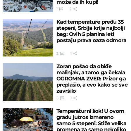
može da ih kupi!
1
2
Kad temperature pređu 35
stepeni, Srbija krije najbolji
beg: Ovih 5 planina leti
postaju prava oaza odmora
2
1
Zoran pošao da obiđe
malinjak, a tamo ga čekala
OGROMNA ZVER: Prizor ga
preplašio, a evo kako se sve
završilo
5
1
Temperaturni šok! U ovom
gradu jutros izmereno
samo 5 stepeni: Stiže velika
promena za samo nekoliko