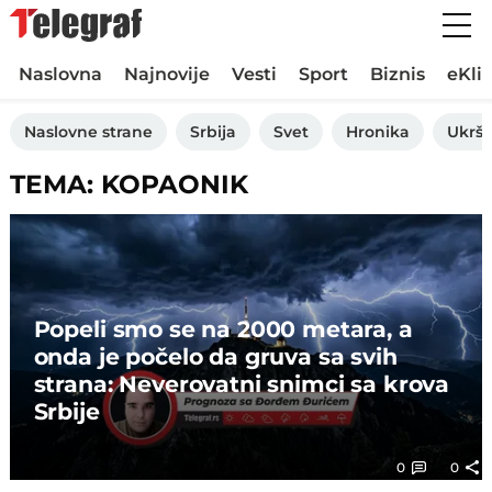
Naslovna
Najnovije
Vesti
Sport
Biznis
eKli
Naslovne strane
Srbija
Svet
Hronika
Ukršt
TEMA: KOPAONIK
Popeli smo se na 2000 metara, a
onda je počelo da gruva sa svih
strana: Neverovatni snimci sa krova
Srbije
0
0