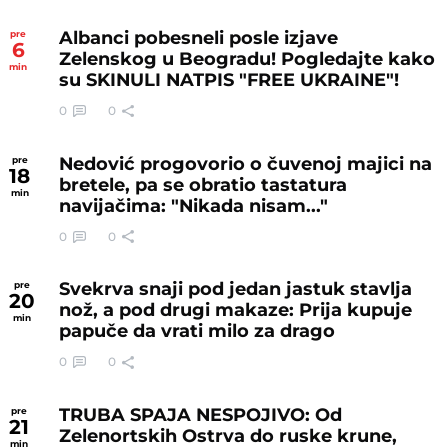
Albanci pobesneli posle izjave
pre
6
Zelenskog u Beogradu! Pogledajte kako
min
su SKINULI NATPIS "FREE UKRAINE"!
0
0
Nedović progovorio o čuvenoj majici na
pre
18
bretele, pa se obratio tastatura
min
navijačima: "Nikada nisam..."
0
0
Svekrva snaji pod jedan jastuk stavlja
pre
20
nož, a pod drugi makaze: Prija kupuje
min
papuče da vrati milo za drago
0
0
TRUBA SPAJA NESPOJIVO: Od
pre
21
Zelenortskih Ostrva do ruske krune,
min