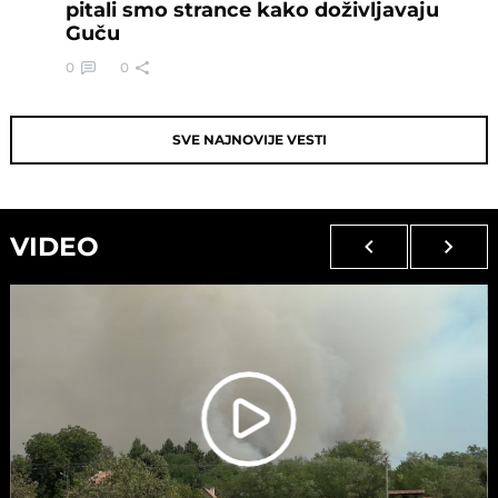
pitali smo strance kako doživljavaju
Guču
0
0
SVE NAJNOVIJE VESTI
VIDEO