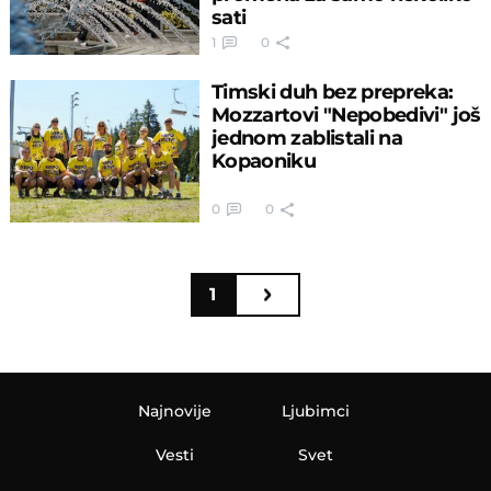
sati
1
0
Timski duh bez prepreka:
Mozzartovi "Nepobedivi" još
jednom zablistali na
Kopaoniku
0
0
1
Najnovije
Ljubimci
Vesti
Svet