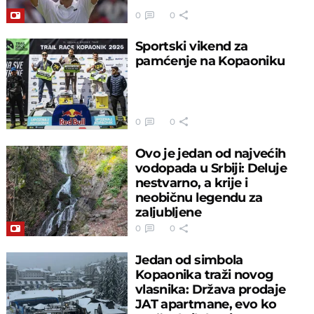
0
0
Sportski vikend za
pamćenje na Kopaoniku
0
0
Ovo je jedan od najvećih
vodopada u Srbiji: Deluje
nestvarno, a krije i
neobičnu legendu za
zaljubljene
0
0
Jedan od simbola
Kopaonika traži novog
vlasnika: Država prodaje
JAT apartmane, evo ko