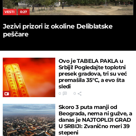
VESTI
0:27
Jezivi prizori iz okoline Deliblatske
peščare
Ovo je TABELA PAKLA u
Srbiji! Pogledajte toplotni
presek gradova, tri su već
premašila 35°C, a evo šta
sledi
0
0
Skoro 3 puta manji od
Beograda, nema ni gužve, a
danas je NAJTOPLIJI GRAD
U SRBIJI: Zvanično meri 39
stepeni