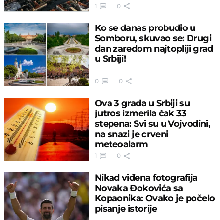
1
0
Ko se danas probudio u
Somboru, skuvao se: Drugi
dan zaredom najtopliji grad
u Srbiji!
0
0
Ova 3 grada u Srbiji su
jutros izmerila čak 33
stepena: Svi su u Vojvodini,
na snazi je crveni
meteoalarm
1
0
Nikad viđena fotografija
Novaka Đokovića sa
Kopaonika: Ovako je počelo
pisanje istorije