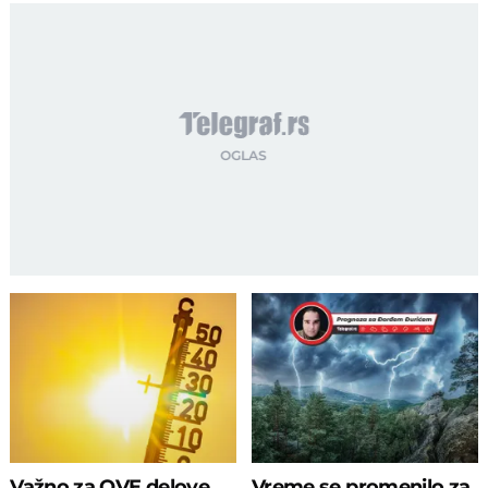
Važno za OVE delove
Vreme se promenilo za