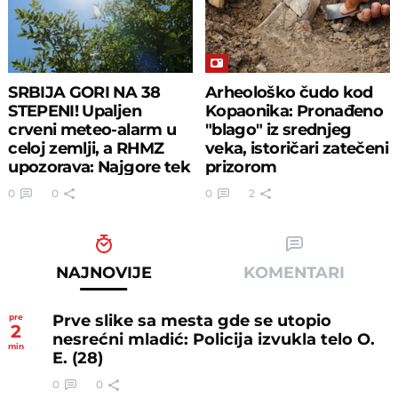
SRBIJA GORI NA 38
Arheološko čudo kod
STEPENI! Upaljen
Kopaonika: Pronađeno
crveni meteo-alarm u
"blago" iz srednjeg
celoj zemlji, a RHMZ
veka, istoričari zatečeni
upozorava: Najgore tek
prizorom
stiže!
0
0
0
2
NAJNOVIJE
KOMENTARI
Prve slike sa mesta gde se utopio
pre
2
nesrećni mladić: Policija izvukla telo O.
min
E. (28)
0
0