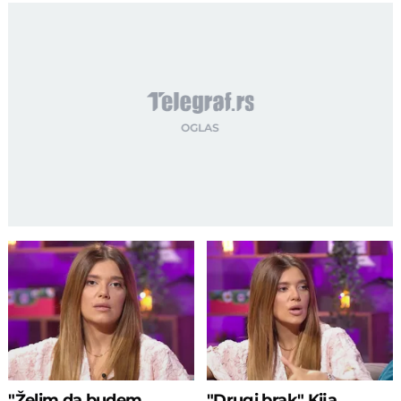
"Želim da budem
"Drugi brak" Kija