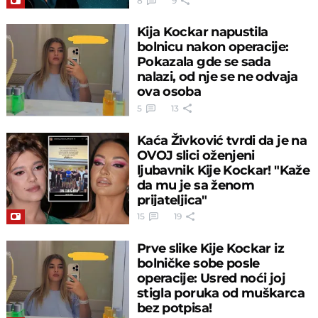
8
9
Kija Kockar napustila
bolnicu nakon operacije:
Pokazala gde se sada
nalazi, od nje se ne odvaja
ova osoba
5
13
Kaća Živković tvrdi da je na
OVOJ slici oženjeni
ljubavnik Kije Kockar! "Kaže
da mu je sa ženom
prijateljica"
15
19
Prve slike Kije Kockar iz
bolničke sobe posle
operacije: Usred noći joj
stigla poruka od muškarca
bez potpisa!