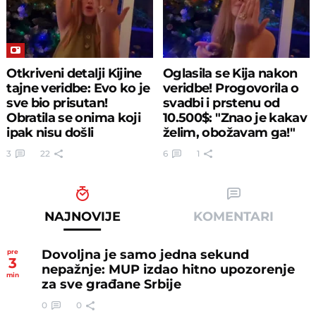
Otkriveni detalji Kijine
Oglasila se Kija nakon
tajne veridbe: Evo ko je
veridbe! Progovorila o
sve bio prisutan!
svadbi i prstenu od
Obratila se onima koji
10.500$: "Znao je kakav
ipak nisu došli
želim, obožavam ga!"
3
22
6
1
NAJNOVIJE
KOMENTARI
Dovoljna je samo jedna sekund
pre
3
nepažnje: MUP izdao hitno upozorenje
min
za sve građane Srbije
0
0