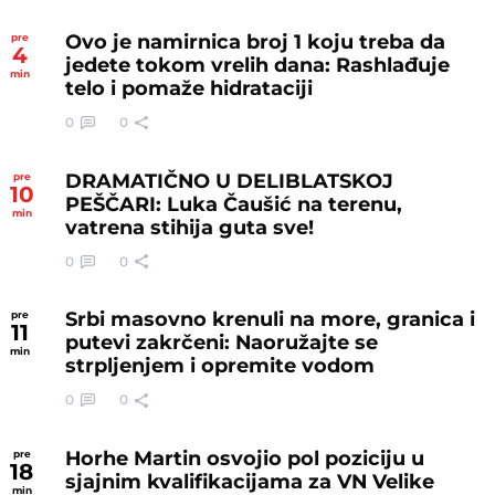
Ovo je namirnica broj 1 koju treba da
pre
4
jedete tokom vrelih dana: Rashlađuje
min
telo i pomaže hidrataciji
0
0
DRAMATIČNO U DELIBLATSKOJ
pre
10
PEŠČARI: Luka Čaušić na terenu,
min
vatrena stihija guta sve!
0
0
Srbi masovno krenuli na more, granica i
pre
11
putevi zakrčeni: Naoružajte se
min
strpljenjem i opremite vodom
0
0
Horhe Martin osvojio pol poziciju u
pre
18
sjajnim kvalifikacijama za VN Velike
min