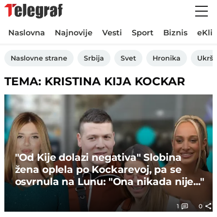
Naslovna
Najnovije
Vesti
Sport
Biznis
eKli
Naslovne strane
Srbija
Svet
Hronika
Ukršt
TEMA: KRISTINA KIJA KOCKAR
"Od Kije dolazi negativa" Slobina
žena oplela po Kockarevoj, pa se
osvrnula na Lunu: "Ona nikada nije..."
1
0