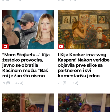
"Mom Stojketu..." Kija
I Kija Kockar ima svog
žestoko provocira,
Kaspera! Nakon veridbe
javno se obratila
objavila prve slike sa
Kaćinom mužu: "Baš
partnerom i svi
mi je žao što nismo
komentarišu jedno
zajedno"
19
33
20
9