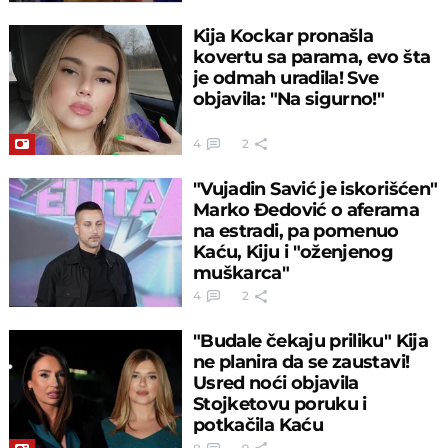
Kija Kockar pronašla
kovertu sa parama, evo šta
je odmah uradila! Sve
objavila: "Na sigurno!"
4
2
"Vujadin Savić je iskorišćen"
Marko Đedović o aferama
na estradi, pa pomenuo
Kaću, Kiju i "oženjenog
muškarca"
4
2
"Budale čekaju priliku" Kija
ne planira da se zaustavi!
Usred noći objavila
Stojketovu poruku i
potkačila Kaću