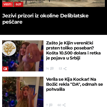
VESTI
0:27
Jezivi prizori iz okoline Deliblatske
peščare
Zašto je Kijin verenički
prsten toliko poseban?
Košta 10.500 dolara i retka
je pojava u Srbiji
14
53
Verila se Kija Kockar! Na
Božić rekla "DA", odmah se
pohvalila
7
60