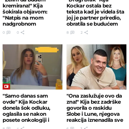
kremirana!" Kija
Kockar ostala bez
šokirala objavom:
teksta kad je videla šta
"Natpis na mom
joj je partner priredio,
nadgrobnom
obratila se budućem
spomeniku - Ne
mužu
0
0
8
2
opraštam nikome!"
"Samo danas sam
"Ona zaslužuje ovo da
ovde" Kija Kockar
zna!" Kija bez zadrške
donela šok odluku,
govorila o raskidu
oglasila se nakon
Slobe i Lune, njegova
posete onkologiji i
reakcija iznenadila sve
saopštila...
8
4
6
3