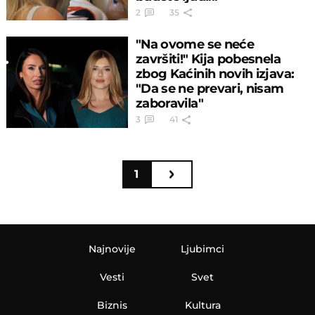
2
35
"Na ovome se neće
završiti!" Kija pobesnela
zbog Kaćinih novih izjava:
"Da se ne prevari, nisam
zaboravila"
3
41
1
Najnovije
Ljubimci
Vesti
Svet
Biznis
Kultura