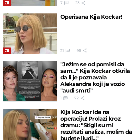
7
23
Operisana Kija Kockar!
21
96
"Ježim se od pomisli da
sam..." Kija Kockar otkrila
da li je poznavala
Aleksandra koji je vozio
"audi smrti"
1
72
Kija Kockar ide na
operaciju! Prolazi kroz
dramu: "Stigli su mi
rezultati analiza, molim da
budete ljudi..."